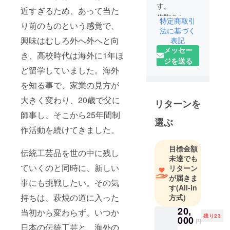
す。
近すぎるため、あって当た
作陶をしな
特定商取引
り前のものという感覚で、
がら、イン
法に基づく
興味はむしろ外へ外へと向
バウンド向
表記
メッセー
けのワーク
き、高校時代は海外に1年ほ
ジを送る
ショップ、
ど留学していました。海外
インターン
を知る事で、家業の見方が
生の受け入
れをしてい
大きく変わり、20歳で父に
リターンを
ます。
師事し、そこから25年間制
5人の母親と
選ぶ
作活動を続けてきました。
いうことも
あり、萩市
目標金額
伝統工芸品を世の中に残し
の将来のビ
未達でも
ジョンを明
ていくのと同時に、新しい
リターン
るくグロー
が届きま
事にも挑戦したい。その気
バルに！が
す
(All-in
持ちは、萩焼の道に入った
方式)
目標です。
よろしくお
20,
当初から変わらず、いつか
残り23
000
願い致しま
円
日本の伝統工芸と、海外の