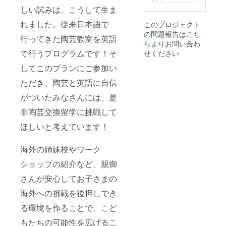
連絡致
制のた
しい試みは、こうして生ま
しま
め、必
す。7月
ず空き
れました。従来日本語で
このプロジェクト
中旬か
を事前
の問題報告は
ら8月末
こち
にご確
行ってきた陶芸教室を英語
までで
認の
ら
よりお問い合わ
６回の
上、ご
で行うプログラムです！そ
せください
レッス
利用日
ンを予
してこのプランにご参加い
の10日
定して
前まで
ただき、陶芸と英語に自信
いま
にご予
す。
約くだ
がついたみなさんには、是
2026年
さいま
6月中に
せ。ご
非陶芸交換留学に挑戦して
ご連絡
予約
さしあ
は、チ
ほしいと考えています！
げま
ケット
す。
に記載
のメー
海外の姉妹校やワーク
ル、ま
ショップの紹介など、親御
たは、
お電話
さんが安心してお子さまの
にてよ
ろしく
海外への挑戦を後押しでき
お願い
致しま
る環境を作ることで、こど
す。
もたちの可能性を広げるこ