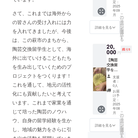
ベート
のでご
定：
空間で
2025
安心く
年09
陶芸体
ださ
さて、これまでは海外から
こ
月
験を楽
い。 ・
の
リ
しんで
の皆さんの受け入れには力
注意事
タ
ー
いただ
項：ギ
ン
詳細を見る
を
を入れてきましたが、今後
けま
フトの
選
択
す。 体
内容は
す
は、この萩市のまちから、
る
験時に
お任せ
20,
制作し
になり
陶芸交換留学生として、海
残り5
た世界
000
ます。
円
で一つ
・海外
外に出ていけるこどもたち
【陶芸
の萩焼
への発
交換留
を焼き
を生み出していくためのプ
送をご
学を見
上げて
希望の
据えた
ロジェクトをつくります！
お送り
方は送
支援
英語陶
しま
料を別
者：
これを通して、地元の活性
芸教室
す。 チ
途いた
0人
プラン
ケット
だきま
お届
化にも貢献したいと考えて
先行予
は、8月
す。ご
け予
約チ
下旬に
定：
了承く
います。これまで家業を通
ケッ
2025
郵送に
ださ
年08
ト】
てお届
い。
じて培った陶芸のノウハ
こ
月
（2026
けいた
の
リ
年.7月
ウ、自身の留学経験を生か
しま
タ
ー
中旬開
す。
ン
詳細を見る
を
し、地域の魅力をさらに引
始）の
【使用
選
択
先行予
期間】
す
る