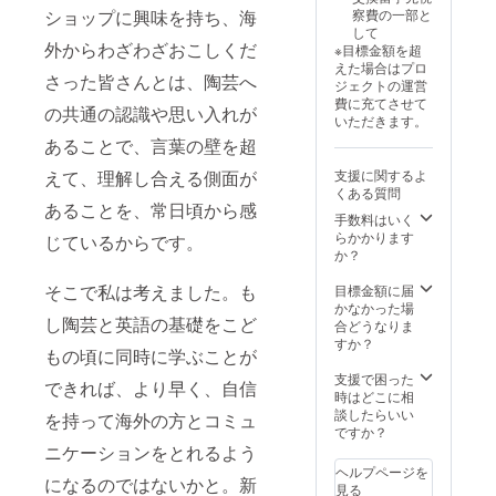
月末
は、2か
ショップに興味を持ち、海
察費の一部と
（週１
ら3ヶ月
して
回90分×
後が目
外からわざわざおこしくだ
※目標金額を超
６回）
安で
えた場合はプロ
・現金
す。 ・
さった皆さんとは、陶芸へ
ジェクトの運営
への交
制作作
費に充てさせて
換はで
の共通の認識や思い入れが
品の郵
いただきます。
きませ
送代金
あることで、言葉の壁を超
ん。 ・
は着払
スタッ
いとな
えて、理解し合える側面が
支援に関するよ
フにク
りま
くある質問
ラウド
す。ご
あることを、常日頃から感
ファン
了承く
手数料はいく
ディン
ださ
らかかります
じているからです。
グで支
い。 ・
か？
援をし
スタッ
た旨を
フにク
そこで私は考えました。も
目標金額に届
お声掛
ラウド
かなかった場
し陶芸と英語の基礎をこど
けくだ
ファン
合どうなりま
さい。
ディン
すか？
もの頃に同時に学ぶことが
グルー
グで支
プワー
援をし
支援で困った
できれば、より早く、自信
クのた
た旨を
時はどこに相
め、こ
お声掛
談したらいい
を持って海外の方とコミュ
ちらが
けくだ
ですか？
日時を
さい。
ニケーションをとれるよう
設定
※プライ
ヘルプページを
し、ご
になるのではないかと。新
ベート
見る