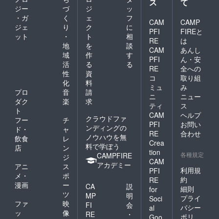
ス
て
ジー
づ
ジ
ッ
・ガ
く
ェ
フ
CAM
CAMP
ジェ
り
ク
に
PFI
FIREと
ット
・
ト
相
RE
は
地
を
談
CAM
あんし
域
作
す
PFI
ん・安
活
る
る
RE
全への
性
資
コ
取り組
化
料
ミュ
み
プロ
音
請
ニ
ニュー
ダク
楽
求
ティ
ス
ト
CAM
ヘルプ
クラウドファ
フー
チ
PFI
お問い
ンディングの
ド・
ャ
RE
合わせ
ノウハウを無
飲食
レ
Crea
料で学ぼう
店
ン
tion
各種規定
CAMPFIRE
ジ
CAM
アカデミー
アニ
ス
利用規
PFI
メ・
ポ
約
RE
漫画
ー
CA
説
細則
for
ツ
MP
明
プライ
Soci
ファ
映
FI
会
バシー
al
ッ
像
RE
・
ポリ
Goo