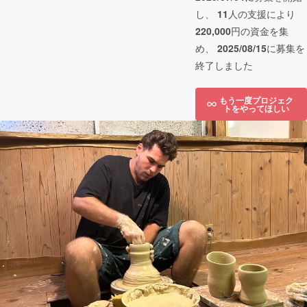
し、
11
人の支援により
220,000
円の資金を集
め、
2025/08/15
に募集を
終了しました
もう一度プロジェク
トをやってほしい