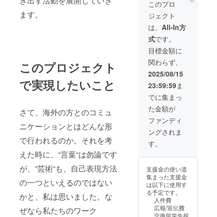
き出す活動を展開していき
約チ
第一期
このプロ
ケット
→2025
ます。
ジェクト
を郵送
年9月か
致しま
ら12月
は、
All-In方
す。※萩
15日ま
式
です。
市内の
で。 第
１２歳
二期
目標金額に
から１
→2026
関わらず、
８歳の
このプロジェクト
年5月か
方対象
ら2027
2025/08/15
のプラ
年5月末
で実現したいこと
23:59:59
ま
ンで
日まで
す。 チ
使用可
でに集まっ
ケット
能です※
た金額が
は、
空き状
さて、海外の方とのコミュ
2025年
況によ
ファンディ
ニケーションとはどんな形
8月下旬
るため
ングされま
に郵送
要予約
で行われるのか。それを考
にてお
です。
す。
届けい
・現金
えた時に、“言葉“は勿論です
たしま
への交
す。
換はで
が、“芸術“も、自己表現方法
支援金の使い道
【使用
きませ
集まった支援金
期間】
ん。 ・
の一つといえるのではない
は以下に使用す
2026.7
制作作
る予定です。
中旬か
かと、私は思いました。な
品の焼
人件費
ら
き上が
広報/宣伝費
ぜなら私たちのワーク
2026.8
り時期
交換留学先視