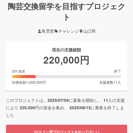
陶芸交換留学を目指すプロジェク
ト
鳥雲窯
チャレンジ
山口県
現在の支援総額
220,000
円
終了
22
%達成
目標金額
1,000,000
円
支援者数
11
人
このプロジェクトは、
2025/07/04
に募集を開始し、
11
人の支援
により
220,000
円の資金を集め、
2025/08/15
に募集を終了しま
した
もう一度プロジェクトをやってほしい