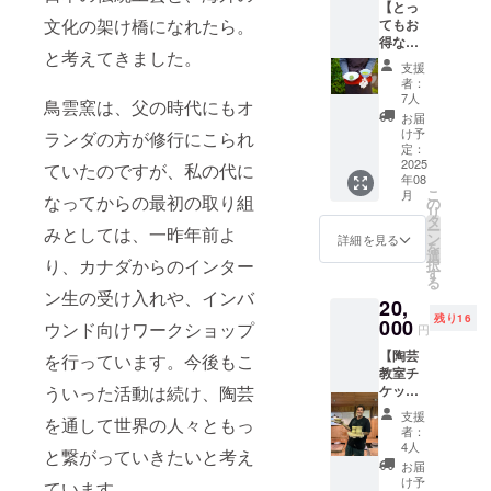
す。
【とっ
文化の架け橋になれたら。
てもお
得な萩
と考えてきました。
焼ギブ
支援
トセッ
者：
ト】 ・
7人
鳥雲窯は、父の時代にもオ
詳細: お
お届
皿、酒
け予
ランダの方が修行にこられ
器、
定：
カップ
2025
ていたのですが、私の代に
年08
類、一
こ
月
なってからの最初の取り組
輪挿し
の
リ
など、
タ
ー
みとしては、一昨年前よ
6〜7点
ン
詳細を見る
を
程度の
選
り、カナダからのインター
択
作品が
す
る
入りま
ン生の受け入れや、インバ
20,
す。色
残り16
は様々
000
ウンド向けワークショップ
円
です。
【陶芸
もちろ
を行っています。今後もこ
教室チ
んＢ級
ういった活動は続け、陶芸
ケッ
品、ア
ト】 4
ウト
支援
を通して世界の人々ともっ
時間
レット
者：
ゆった
の商品
4人
と繋がっていきたいと考え
りと、
は含み
お届
プライ
ません
け予
ています。