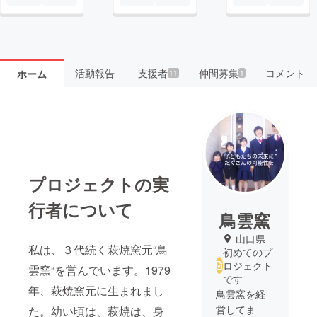
活動報告
支援者
仲間募集
コメント
ホーム
11
1
プロジェクトの実
行者について
鳥雲窯
山口県
私は、３代続く萩焼窯元“鳥
初めてのプ
ロジェクト
雲窯“を営んでいます。1979
です
年、萩焼窯元に生まれまし
鳥雲窯を経
営してま
た。幼い頃は、萩焼は、身