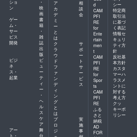
ショ
・
ア
相
シー
d
ン
映
カ
談
特定商
CAM
画
デ
会
取引法
PFI
ゲー
書
ミ
に基づ
RE
ム・
籍
ー
く表記
for
サー
・
と
情報セ
Ente
ビス
雑
は
キュリ
rtain
開発
誌
ク
サ
ティ方
men
出
ラ
ポ
針
t
版
ウ
ー
反社基
CAM
ビジ
ビ
ド
ト
本方針
PFI
ネ
ュ
フ
サ
カスタ
RE
ス・
ー
ァ
ー
マーハ
for
起業
テ
ン
ビ
ラスメ
Spor
ィ
デ
ス
ントに
ts
ー
ィ
対する
CAM
・
ン
考え方
PFI
ヘ
グ
クッ
RE
ル
と
キーポ
ふる
ス
は
リシー
さと
ケ
プ
実
納税
ア
ロ
施
AD
アー
舞
ジ
事
FOR
ト・
台
ェ
例