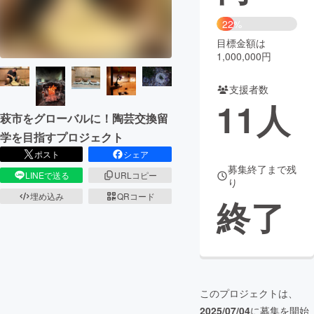
22%
まちづくり・地域活性化
目標金額は
1,000,000円
CAMPFIRE for Social Good
CAMPFIRE Creation
支援者数
CAMPFIREふるさと納税
machi-ya
コミュニティ
11
人
萩市をグローバルに！陶芸交換留
学を目指すプロジェクト
ポスト
シェア
募集終了まで残
LINEで送る
URLコピー
り
埋め込み
QRコード
終了
このプロジェクトは、
2025/07/04
に募集を開始