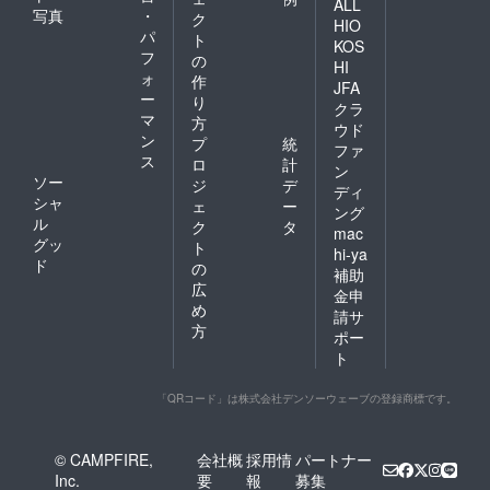
ALL
写真
・
ク
HIO
パ
ト
KOS
フ
の
HI
ォ
作
JFA
ー
り
クラ
マ
方
ウド
ン
プ
統
ファ
ス
ロ
計
ン
ソー
ジ
デ
ディ
シャ
ェ
ー
ング
ル
ク
タ
mac
グッ
ト
hi-ya
ド
の
補助
広
金申
め
請サ
方
ポー
ト
「QRコード」は株式会社デンソーウェーブの登録商標です。
© CAMPFIRE,
会社概
採用情
パートナー
Inc.
要
報
募集