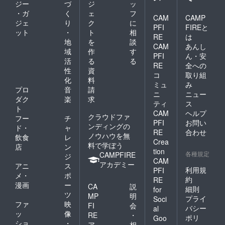
ジー
づ
ジ
ッ
・ガ
く
ェ
フ
CAM
CAMP
ジェ
り
ク
に
PFI
FIREと
ット
・
ト
相
RE
は
地
を
談
CAM
あんし
域
作
す
PFI
ん・安
活
る
る
RE
全への
性
資
コ
取り組
化
料
ミュ
み
プロ
音
請
ニ
ニュー
ダク
楽
求
ティ
ス
ト
CAM
ヘルプ
クラウドファ
フー
チ
PFI
お問い
ンディングの
ド・
ャ
RE
合わせ
ノウハウを無
飲食
レ
Crea
料で学ぼう
店
ン
tion
各種規定
CAMPFIRE
ジ
CAM
アカデミー
アニ
ス
利用規
PFI
メ・
ポ
約
RE
漫画
ー
CA
説
細則
for
ツ
MP
明
プライ
Soci
ファ
映
FI
会
バシー
al
ッ
像
RE
・
ポリ
Goo
ショ
・
ア
相