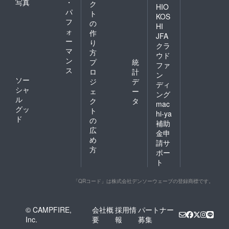
写真
・
ク
HIO
パ
ト
KOS
フ
の
HI
ォ
作
JFA
ー
り
クラ
マ
方
ウド
ン
プ
統
ファ
ス
ロ
計
ン
ソー
ジ
デ
ディ
シャ
ェ
ー
ング
ル
ク
タ
mac
グッ
ト
hi-ya
ド
の
補助
広
金申
め
請サ
方
ポー
ト
「QRコード」は株式会社デンソーウェーブの登録商標です。
© CAMPFIRE,
会社概
採用情
パートナー
Inc.
要
報
募集