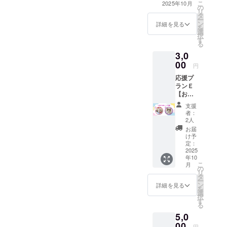
こ
2025年10月
の
礼のメッセー
リ
タ
ジ、活動報告と
ー
ン
ともに猫たちの
詳細を見る
を
選
可愛い画像をお
択
す
送り致します。 ︎︎︎
る
・提供方法
3,0
メールにＵＲＬ
00
を記載します。
円
このリターン
応援プ
はプランＡ〜Ｄ
ランＥ
に共通です。
【お礼
のメッ
支援
セー
者：
ジ、猫
2人
たちの
お届
写真、
け予
活動報
定：
告、 猫
2025
年10
の缶
こ
月
バッ
の
リ
ジ】 感
タ
ー
謝の気
ン
詳細を見る
を
持ちを
選
択
込め
す
る
て、お
5,0
礼の
メッ
00
円