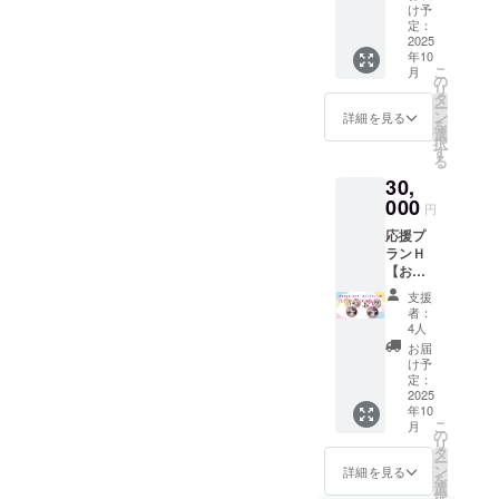
写真、
ナル 猫
け予
活動報
の缶
定：
グッズ
告 猫の
2025
バッジ
は郵送
年10
キーホ
をお送
致しま
こ
月
ル
り致し
の
す。
リ
ダー】
ます。 ︎︎︎
タ
ー
感謝の
・サイ
ン
詳細を見る
を
気持ち
ズ
選
択
を込め
56mm×
す
る
て、お
１個 ・
30,
礼の
提供方
メッ
000
法
円
セー
メール
応援プ
ジ、活
にＵＲ
ランＨ
動報
Ｌを記
【お礼
告、猫
載しま
のメッ
たちの
す。
支援
セー
可愛い
者：
ジ、猫
画像と
4人
たちの
一緒に
グッズ
お届
写真、
猫のオ
は郵送
け予
活動報
リジナ
定：
致しま
告 猫の
2025
ルアク
す。
年10
キーホ
リル
こ
月
ルダー
キーホ
の
リ
と缶
ルダー
タ
ー
バッ
をお送
ン
詳細を見る
を
ジ】 感
り致し
選
択