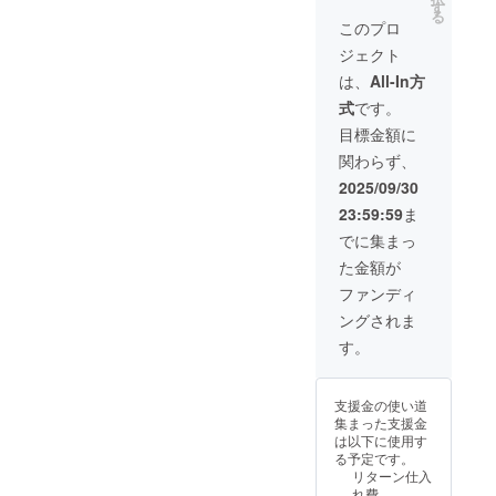
謝の気
ます。 ︎︎︎
す
る
持ちを
・サイ
このプロ
込め
ズ
ジェクト
て、お
6mm
礼の
猫のオ
は、
All-In方
メッ
リジナ
式
です。
セー
ルアク
ジ、活
リル
目標金額に
動報
キーホ
関わらず、
告、猫
ルダー
たちの
×1個 ・
2025/09/30
可愛い
提供方
23:59:59
ま
画像と
法
一緒に
メール
でに集まっ
猫のオ
にＵＲ
た金額が
リジナ
Ｌを記
ル缶
載しま
ファンディ
バッジ2
す。
ングされま
個とア
クリル
す。
キーホ
グッズ
ルダー1
は郵送
個をお
致しま
支援金の使い道
送り致
す。
集まった支援金
しま
は以下に使用す
す。 ・
る予定です。
猫のオ
リターン仕入
リジナ
れ費