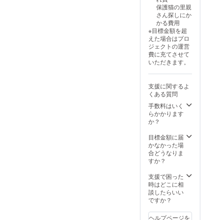
ルアク
保護猫の里親
リル
さん探しにか
キーホ
かる費用
ルダー
※目標金額を超
×1個
えた場合はプロ
サ
ジェクトの運営
イズ
費に充てさせて
60mm
いただきます。
・猫の
オリジ
ナル缶
支援に関するよ
バッジ
くある質問
×2個
サ
手数料はいく
イズ
らかかります
大
か？
56mm
小
目標金額に届
44mm
かなかった場
・提供
合どうなりま
方法
すか？
メール
にＵＲ
支援で困った
Ｌを記
時はどこに相
載しま
談したらいい
す。
ですか？
ヘルプページを