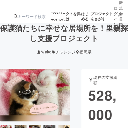
新
ロ
規
グ
会
プロジェクトを掲
はじ
プロジェクト
/
載するには
める
をさがす
イ
員
ン
登
保護猫たちに幸せな居場所を！里親探
録
し支援プロジェクト
人気のプロ
注目のリ
注目の新着プロ
募集終了が近いプ
もうすぐ公開
Ｗako
チャレンジ
福岡県
ジェクト
ターン
ジェクト
ロジェクト
されます
アート・写真
音楽
現在の支援総
額
528,
テクノロジー・ガジェット
ゲーム・サ
000
映像・映画
書籍・雑誌
ビジネス・起業
チャレンジ