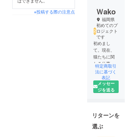
はできません。
Ｗako
※投稿する際の注意点
福岡県
初めてのプ
ロジェクト
です
初めまし
て。現在、
猫たちに関
わる仕事の
特定商取引
傍ら、少し
法に基づく
づつですが
表記
メッセー
保護猫活動
ジを送る
をしていま
す。小さい
頃から猫が
大好きで、
リターンを
沢山の猫た
ちに囲まれ
選ぶ
て過ごして