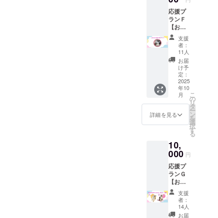
セー
応援プ
ジ、活
ランＦ
動報
【お礼
告、猫
のメッ
たちの
支援
セー
可愛い
者：
ジ、猫
画像と
11人
たちの
一緒に
お届
写真、
オリジ
け予
活動報
ナル 猫
定：
告 猫の
2025
の缶
年10
缶バッ
バッジ1
こ
月
ジ】 感
個をお
の
リ
謝の気
送り致
タ
ー
持ちを
しま
ン
詳細を見る
を
込め
す。 ︎︎︎ ・
選
択
て、お
サイ
す
る
礼の
ズ
10,
メッ
44mm×
セー
000
1個 ・
円
ジ、活
提供方
応援プ
動報
法
ランＧ
告、猫
メール
【お礼
たちの
にＵＲ
のメッ
可愛い
Ｌを記
支援
セー
画像と
載しま
者：
ジ、猫
一緒に
す。
14人
たちの
オリジ
お届