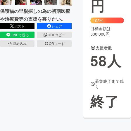
円
保護猫の里親探しの為の初期医療
まちづくり・地域活性化
や治療費等の支援を募りたい。
105%
ポスト
シェア
目標金額は
CAMPFIRE for Social Good
CAMPFIRE Creation
500,000円
LINEで送る
URLコピー
CAMPFIREふるさと納税
machi-ya
コミュニティ
埋め込み
QRコード
支援者数
58
人
募集終了まで残
り
終了