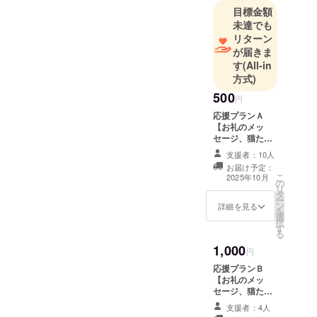
きました。
目標金額
特にお外の
未達でも
過酷な環境
リターン
の中で生き
が届きま
ている野良
す
(All-in
方式)
猫たちが少
しでも安心
500
円
して過ごせ
応援プランＡ
ますように
【お礼のメッ
セージ、猫たち
と活動して
の写真、活動報
支援者：10人
います。人
告】 感謝の気持
お届け予定：
間と猫たち
ちを込めて、お
こ
2025年10月
の
礼のメッセー
が平和に暮
リ
タ
ジ、活動報告と
ー
らせる優し
ン
ともに猫たちの
詳細を見る
を
選
可愛い画像をお
い社会とな
択
す
送り致します。 ︎︎︎
る
るように心
・提供方法
1,000
から願いま
メールにＵＲＬ
円
を記載します。
す。
応援プランＢ
このリターン
【お礼のメッ
はプランＡ〜Ｄ
セージ、猫たち
に共通です。
の写真、活動報
支援者：4人
告】 感謝の気持