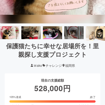
保護猫たちに幸せな居場所を！里
親探し支援プロジェクト
Ｗako
チャレンジ
福岡県
現在の支援総額
528,000
円
終了
105
%達成