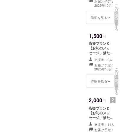
お届け予定：
ちを込めて、お
こ
2025年10月
の
礼のメッセー
リ
タ
ジ、活動報告と
ー
ン
ともに猫たちの
詳細を見る
を
選
可愛い画像をお
択
す
送り致します。 ︎︎︎
る
・提供方法
1,500
メールにＵＲＬ
円
を記載します。
応援プランＣ
このリターン
【お礼のメッ
はプランＡ〜Ｄ
セージ、猫たち
に共通です。
の写真、活動報
支援者：2人
告】 感謝の気持
お届け予定：
ちを込めて、お
こ
2025年10月
の
礼のメッセー
リ
タ
ジ、活動報告と
ー
ン
ともに猫たちの
詳細を見る
を
選
可愛い画像をお
択
す
送り致します。 ︎︎︎
る
・提供方法
2,000
メールにＵＲＬ
円
を記載します。
応援プランＤ
このリターン
【お礼のメッ
はプランＡ〜Ｄ
セージ、猫たち
に共通です。
の写真、活動報
支援者：11人
告】 感謝の気持
お届け予定：
ちを込めて、お