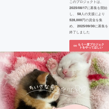
このプロジェクトは、
2025/08/17
に募集を開始
し、
58
人の支援により
528,000
円の資金を集
め、
2025/09/30
に募集を
終了しました
もう一度プロジェク
トをやってほしい