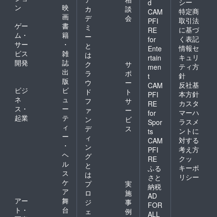
シー
d
ン
映
カ
談
特定商
CAM
画
デ
会
取引法
PFI
ゲー
書
ミ
に基づ
RE
ム・
籍
ー
く表記
for
サー
・
と
情報セ
Ente
ビス
雑
は
キュリ
rtain
開発
誌
ク
サ
ティ方
men
出
ラ
ポ
針
t
版
ウ
ー
反社基
CAM
ビジ
ビ
ド
ト
本方針
PFI
ネ
ュ
フ
サ
カスタ
RE
ス・
ー
ァ
ー
マーハ
for
起業
テ
ン
ビ
ラスメ
Spor
ィ
デ
ス
ントに
ts
ー
ィ
対する
CAM
・
ン
考え方
PFI
ヘ
グ
クッ
RE
ル
と
キーポ
ふる
ス
は
リシー
さと
ケ
プ
実
納税
ア
ロ
施
AD
アー
舞
ジ
事
FOR
ト・
台
ェ
例
ALL