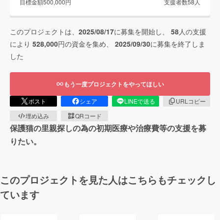
目標金額
500,000
円
支援者数
58
人
このプロジェクトは、
2025/08/17
に募集を開始し、
58
人の支援
により
528,000
円の資金を集め、
2025/09/30
に募集を終了しま
した
もう一度プロジェクトをやってほしい
ポスト
シェア
LINEで送る
URLコピー
埋め込み
QRコード
保護猫の里親探しの為の初期医療や治療費等の支援を募
りたい。
このプロジェクトを見た人はこちらもチェックし
ています