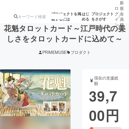
新
ロ
規
グ
会
プロジェクトを掲
はじ
プロジェクト
/
載するには
める
をさがす
イ
員
ン
登
花魁タロットカード～江戸時代の美
録
しさをタロットカードに込めて～
人気のプロ
注目のリ
注目の新着プロ
募集終了が近いプ
もうすぐ公開
PRIMEMUSE
プロダクト
ジェクト
ターン
ジェクト
ロジェクト
されます
アート・写真
音楽
現在の支援総
額
39,7
テクノロジー・ガジェット
ゲーム・サ
00
円
映像・映画
書籍・雑誌
ビジネス・起業
チャレンジ