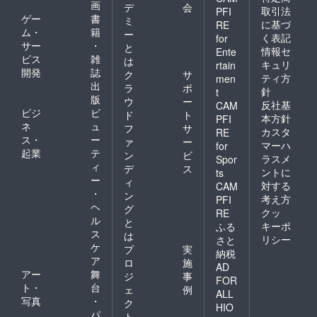
画
デ
会
取引法
PFI
ゲー
書
ミ
に基づ
RE
ム・
籍
ー
く表記
for
サー
・
と
情報セ
Ente
ビス
雑
は
キュリ
rtain
開発
誌
ク
サ
ティ方
men
出
ラ
ポ
針
t
版
ウ
ー
反社基
CAM
ビジ
ビ
ド
ト
本方針
PFI
ネ
ュ
フ
サ
カスタ
RE
ス・
ー
ァ
ー
マーハ
for
起業
テ
ン
ビ
ラスメ
Spor
ィ
デ
ス
ントに
ts
ー
ィ
対する
CAM
・
ン
考え方
PFI
ヘ
グ
クッ
RE
ル
と
キーポ
ふる
ス
は
リシー
さと
ケ
プ
実
納税
ア
ロ
施
AD
アー
舞
ジ
事
FOR
ト・
台
ェ
例
ALL
写真
・
ク
HIO
パ
ト