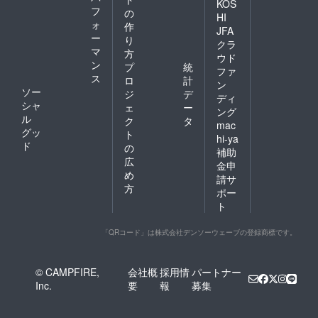
KOS
フ
の
HI
ォ
作
JFA
ー
り
クラ
マ
方
ウド
ン
プ
統
ファ
ス
ロ
計
ン
ソー
ジ
デ
ディ
シャ
ェ
ー
ング
ル
ク
タ
mac
グッ
ト
hi-ya
ド
の
補助
広
金申
め
請サ
方
ポー
ト
「QRコード」は株式会社デンソーウェーブの登録商標です。
© CAMPFIRE,
会社概
採用情
パートナー
Inc.
要
報
募集