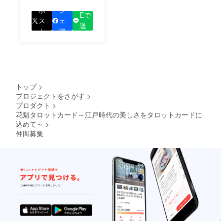
LIN
をして、あなたが応援
ポ
シ
Eで
しているプロジェクト
ス
ェ
送
の良さを知ってもらい
ト
ア
る
ましょう！
トップ
>
プロジェクトをさがす
>
プロダクト
>
花魁タロットカード～江戸時代の美しさをタロットカードに
込めて～
>
仲間募集