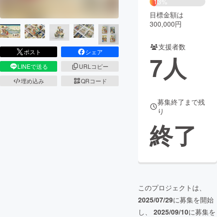
13%
目標金額は
まちづくり・地域活性化
300,000円
支援者数
CAMPFIRE for Social Good
CAMPFIRE Creation
ポスト
シェア
7
人
CAMPFIREふるさと納税
machi-ya
コミュニティ
LINEで送る
URLコピー
埋め込み
QRコード
募集終了まで残
り
終了
このプロジェクトは、
2025/07/29
に募集を開始
し、
2025/09/10
に募集を