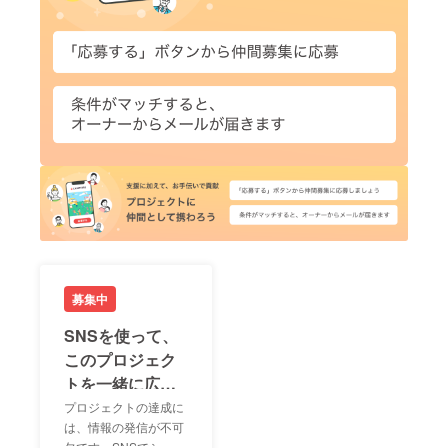
募集中
SNSを使って、
このプロジェク
トを一緒に広め
ましょう！
プロジェクトの達成に
は、情報の発信が不可
欠です。SNSでシェア