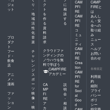
CAM
CAMP
ジェ
り
ク
に
PFI
FIREと
ット
・
ト
相
RE
は
地
を
談
CAM
あんし
域
作
す
PFI
ん・安
活
る
る
RE
全への
性
資
コ
取り組
化
料
ミュ
み
プロ
音
請
ニ
ニュー
ダク
楽
求
ティ
ス
ト
CAM
ヘルプ
クラウドファ
フー
チ
PFI
お問い
ンディングの
ド・
ャ
RE
合わせ
ノウハウを無
飲食
レ
Crea
料で学ぼう
店
ン
tion
各種規定
CAMPFIRE
ジ
CAM
アカデミー
アニ
ス
利用規
PFI
メ・
ポ
約
RE
漫画
ー
CA
説
細則
for
ツ
MP
明
プライ
Soci
ファ
映
FI
会
バシー
al
ッ
像
RE
・
ポリ
Goo
ショ
・
ア
相
シー
d
ン
映
カ
談
特定商
CAM