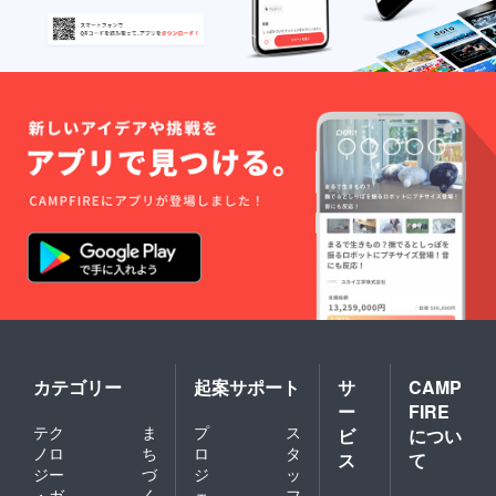
カテゴリー
起案サポート
サ
CAMP
ー
FIRE
テク
ま
プ
ス
ビ
につい
ノロ
ち
ロ
タ
ス
て
ジー
づ
ジ
ッ
・ガ
く
ェ
フ