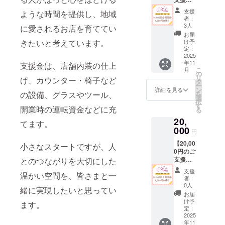
ます。
に残し
しま
と温かな時
お食事
〔ご注
ていた
す。 ・
支援
ような時間を提供し、地域
券
意点〕
だけ
間が、皆さ
郵送に
者：
14,000
・ご利
る、特
3人
てお届
に愛されるお店を育ててい
まの日常に
円分
用は1会
別なリ
けしま
お届
（4,000
小さな幸せ
計につ
ターン
け予
きたいと考えています。
すの
円お
き1,000
定：
です。
で、住
を添えられ
得！）
2025
円以上
※ 店舗
所入力
ますよう
年11
】 〔内
支援金は、店舗内装の仕上
に限り
内掲示
にお間
こ
月
容〕 ・
ます。
に。
の
は、あ
違いの
リ
げ、カウンター・椅子など
500円券
・ボト
タ
くまで
ないよ
ー
× 28枚
ル商品
ン
支援の
詳細を見る
うご注
を
の設備、グラスやツール、
BAR Ashu 開
BAR
や一部
選
証とし
意くだ
択
Ashuで
フード
す
てのも
業プロジェ
さい。
開業時の運転資金などに充
る
ご利用
は対象
のであ
クトメン
20,
いただ
外で
り、割
てます。
けるお
バー 一同
000
す。 ・
引・特
円
食事券
有効期
典・永
【20,00
を郵送
限：
小さなスタートですが、人
続的権
0円のご
にてお
2026年
利など
支援で
とのつながりを大切にした
届けし
12月31
は一切
お食事
ます。
日ま
発生い
支援
温かい空間を、皆さまと一
券
〔ご注
で。 ・
たしま
者：
26,000
意点〕
お一人
0人
せん。
緒に実現したいと思ってい
円分
・ご利
様、何
※ 掲載
お届
（6,000
用は1会
口でも
け予
される
ます。
円お
計につ
定：
ご支援
お名前
得！）
2025
き1,000
いただ
（ニッ
年11
】 〔内
円以上