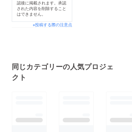
認後に掲載されます。承認
いよいよ新たな一歩を
された内容を削除すること
踏み出せることとなり
はできません。
ました。心より感謝申
※投稿する際の注意点
し上げます。オープン
当日は、ささやかなが
らご来店特典もご用意
しておりますので、お
近くにお越しの際はぜ
ひお立ち寄りくださ
同じカテゴリーの人気プロジェ
い。また、今後の営業
クト
情報やイベント情報も
随時活動報告を通じて
お知らせいたします。
引き続き、応援のほど
どうぞよろしくお願い
いたします。BAR
ASHUプロジェクト
チーム一同