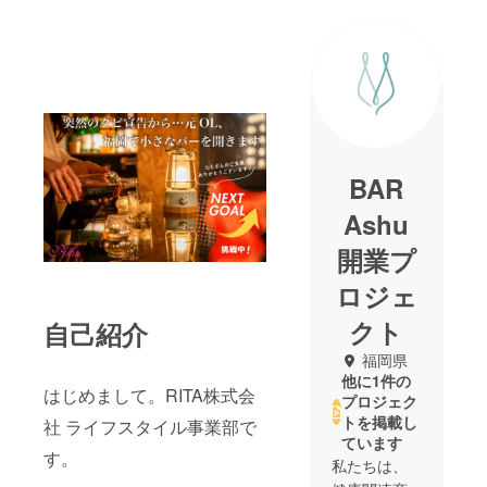
BAR
Ashu
開業プ
ロジェ
クト
自己紹介
福岡県
他に1件の
はじめまして。RITA株式会
プロジェク
トを掲載し
社 ライフスタイル事業部で
ています
す。
私たちは、