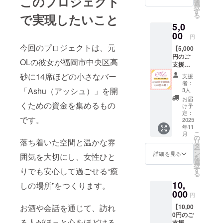
このプロジェクト
わりを大切
ただく
ます。
選
でもご
択
リター
・ボト
に、訪れる
す
支援い
る
で実現したいこと
ンで
ル商品
ただけ
方が自然と
5,0
す。 店
や一部
ます。
くつろげる
内の壁
00
フード
・デザ
円
やメ
は対象
インは
時間を提供
今回のプロジェクトは、元
【5,000
ニュー
外で
確定
していきま
円のご
裏など
す。 ・
後、活
OLの彼女が福岡市中央区高
支援で
に、
す。
有効期
動報告
お食事
「支援
限：
等でお
砂に14席ほどの小さなバー
支援
券6,500
者一
2026年
知らせ
者：
元上司とし
円分
覧」と
「Ashu（アッシュ）」を開
12月31
3人
いたし
（1,500
して感
日ま
て、この一
ます。
お届
円お
くための資金を集めるもの
謝の気
で。 ・
け予
・郵送
歩を心から
得！）
持ちを
定：
お一人
にてお
です。
】 〔内
2025
応援してい
込めて
様、何
送りし
年11
容〕 ・
掲載い
口でも
ますの
ます。
こ
月
500円券
たしま
の
ご支援
で、住
落ち着いた空間と温かな雰
リ
どうか皆さ
× 13枚
す。ご
タ
いただ
所入力
ー
BAR
来店の
まにも、こ
ン
けま
詳細を見る
にお間
囲気を大切にし、女性ひと
を
Ashuで
際にご
選
す。 ・
違いの
の挑戦を見
択
ご利用
覧いた
す
デザイ
りでも安心して過ごせる“癒
ないよ
る
守り、支え
いただ
だける
ンは確
うご注
10,
けるお
しの場所”をつくります。
かもし
定後、
ていただけ
意くだ
食事券
000
れませ
活動報
さい。
円
たら嬉しく
を郵送
ん。 応
告等で
【10,00
お酒や会話を通じて、訪れ
にてお
思います。
援の証
お知ら
0円のご
届けし
をBAR
せいた
一杯のお酒
る人がほっと心をほどける
支援で