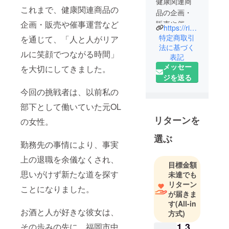
健康関連商
これまで、健康関連商品の
品の企画・
企画・販売や催事運営など
販売や催事
https://rita-corp.com/
運営など、
特定商取引
を通じて、「人と人がリア
人と人がリ
法に基づく
ルに笑顔でつながる時間」
表記
アルに、直
メッセー
を大切にしてきました。
接つながる
ジを送る
時間を大切
今回の挑戦者は、以前私の
にしてきま
した。
部下として働いていた元OL
リターンを
の女性。
今回の挑戦
者は、以前
選ぶ
勤務先の事情により、事実
私の部下と
上の退職を余儀なくされ、
して働いて
目標金額
いた元OLの
思いがけず新たな道を探す
未達でも
彼女。
リターン
ことになりました。
勤務先の事
が届きま
す
(All-in
情により、
お酒と人が好きな彼女は、
方式)
事実上のク
1,3
その歩みの先に、福岡市中
ビ宣告を受