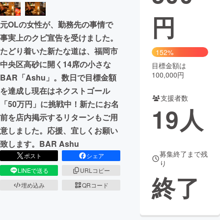
円
まちづくり・地域活性化
元OLの女性が、勤務先の事情で
事実上のクビ宣告を受けました。
CAMPFIRE for Social Good
CAMPFIRE Creation
たどり着いた新たな道は、福岡市
152%
CAMPFIREふるさと納税
machi-ya
コミュニティ
中央区高砂に開く14席の小さな
目標金額は
100,000円
BAR「Ashu」。数日で目標金額
を達成し現在はネクストゴール
支援者数
「50万円」に挑戦中！新たにお名
19
人
前を店内掲示するリターンもご用
意しました。応援、宜しくお願い
致します。BAR Ashu
募集終了まで残
ポスト
シェア
り
LINEで送る
URLコピー
終了
埋め込み
QRコード