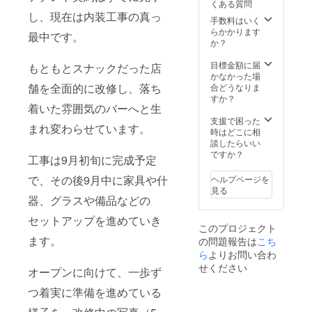
ん。予
くある質問
定後、
めご了
し、現在は内装工事の真っ
活動報
手数料はいく
承くだ
告等で
らかかります
最中です。
さい。
お知ら
か？
せいた
しま
目標金額に届
もともとスナックだった店
す。 ・
かなかった場
郵送に
舗を全面的に改修し、落ち
合どうなりま
てお届
すか？
けしま
着いた雰囲気のバーへと生
すの
支援で困った
まれ変わらせています。
で、住
時はどこに相
所入力
談したらいい
にお間
ですか？
工事は9月初旬に完成予定
違いの
ないよ
で、その後9月中に家具や什
ヘルプページを
うご注
見る
意くだ
器、グラスや備品などの
さい。
セットアップを進めていき
このプロジェクト
ます。
の問題報告は
こち
ら
よりお問い合わ
せください
オープンに向けて、一歩ず
つ着実に準備を進めている