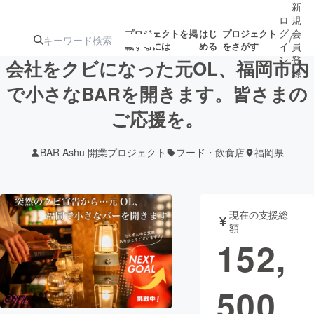
新
ロ
規
グ
会
プロジェクトを掲
はじ
プロジェクト
/
載するには
める
をさがす
イ
員
ン
登
会社をクビになった元OL、福岡市内
録
で小さなBARを開きます。皆さまの
ご応援を。
人気のプロ
注目のリ
注目の新着プロ
募集終了が近いプ
もうすぐ公開
ジェクト
ターン
ジェクト
ロジェクト
されます
BAR Ashu 開業プロジェクト
フード・飲食店
福岡県
アート・写真
音楽
現在の支援総
テクノロジー・ガジェット
ゲーム・サ
額
152,
映像・映画
書籍・雑誌
500
ビジネス・起業
チャレンジ