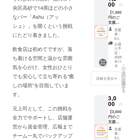
00
け、思いが
円
央区高砂で14席ほどの小さ
けない形で
【1,300
なバー「Ashu（アッ
円のご
新たな道を
支援で
シュ）」を開くという挑戦
探すことに
ドリン
支援
ク1杯ご
なりまし
者：
にたどり着きました。
提供
6人
た。
（応援
お届
お酒と人が
リター
飲食店は初めてですが、落
け予
ン）】
定：
好きな彼女
BAR
2025
ち着ける空間と温かな雰囲
は、その歩
年11
Ashu 店
こ
月
気を心がけ、女性おひとり
みの先に、
長（元
の
リ
OL）の
タ
福岡市内・
でも安心して立ち寄れる“癒
ー
挑戦を
ン
詳細を見る
アクセスの
を
応援し
選
しの場所”を目指していま
択
たい！
良い高砂エ
す
る
という
す。
リアで
3,0
お気持
14席ほどの
ちを形
00
円
にして
元上司として、この挑戦を
小さなバー
【3,000
いただ
「Ashu（ア
円のご
全力でサポートし、店舗運
けるリ
支援で
ッシュ）」
ターン
営から資金管理、広報まで
お食事
です。
を開くとい
支援
券3,900
ご支援
者：
チーム一丸でバックアップ
う挑戦にた
円分
いただ
5人