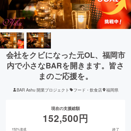
会社をクビになった元OL、福岡市
内で小さなBARを開きます。皆さ
まのご応援を。
BAR Ashu 開業プロジェクト
フード・飲食店
福岡県
現在の支援総額
152,500
円
終了
152
%達成