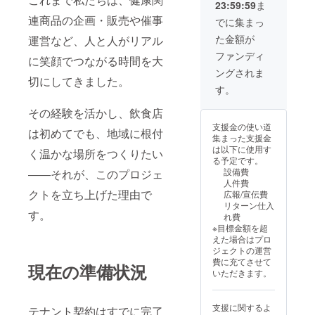
場合で
23:59:59
ま
用は1会
様、何
所入力
も、再
計につ
連商品の企画・販売や催事
口でも
にお間
でに集まっ
掲示・
き1,000
ご支援
違いの
修正等
た金額が
運営など、人と人がリアル
円以上
いただ
ないよ
には対
に限り
けま
うご注
ファンディ
応いた
に笑顔でつながる時間を大
ます。
す。 ・
意くだ
しかね
ングされま
・ボト
デザイ
さい。
切にしてきました。
ますの
ル商品
ンは確
す。
で、入
や一部
定後、
力内容
フード
活動報
その経験を活かし、飲食店
はよく
は対象
告等で
ご確認
支援金の使い道
外で
お知ら
は初めてでも、地域に根付
くださ
集まった支援金
す。 ・
せいた
い。 ※
は以下に使用す
く温かな場所をつくりたい
有効期
しま
店舗の
る予定です。
限：
す。 ・
改装・
設備費
――それが、このプロジェ
2026年
郵送に
一定期
人件費
12月31
てお届
クトを立ち上げた理由で
間の経
広報/宣伝費
日ま
けしま
過、移
リターン仕入
で。 ・
すの
す。
転・閉
れ費
お一人
で、住
店等の
※目標金額を超
様、何
所入力
理由に
えた場合はプロ
口でも
にお間
より、
ジェクトの運営
ご支援
違いの
掲示期
費に充てさせて
いただ
現在の準備状況
ないよ
間は無
いただきます。
けま
うご注
期限で
す。 ・
意くだ
はござ
デザイ
さい。
いませ
支援に関するよ
テナント契約はすでに完了
ンは確