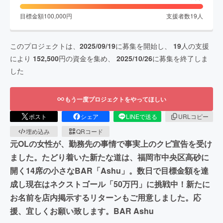
目標金額
100,000
円
支援者数
19
人
このプロジェクトは、
2025/09/19
に募集を開始し、
19
人の支援
により
152,500
円の資金を集め、
2025/10/26
に募集を終了しま
した
もう一度プロジェクトをやってほしい
ポスト
シェア
LINEで送る
URLコピー
埋め込み
QRコード
元OLの女性が、勤務先の事情で事実上のクビ宣告を受け
ました。たどり着いた新たな道は、福岡市中央区高砂に
開く14席の小さなBAR「Ashu」。数日で目標金額を達
成し現在はネクストゴール「50万円」に挑戦中！新たに
お名前を店内掲示するリターンもご用意しました。応
援、宜しくお願い致します。BAR Ashu