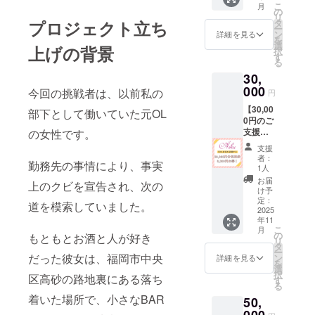
けま
クネー
こ
月
容〕 ・
に限り
の
す。 ・
ム可）
リ
500円券
ます。
タ
プロジェクト立ち
デザイ
は、ご
ー
× 52枚
・ボト
ン
ンは確
詳細を見る
購入時
を
BAR
ル商品
選
定後、
にご入
上げの背景
択
Ashuで
や一部
す
活動報
力いた
る
ご利用
フード
告等で
だいた
30,
いただ
は対象
お知ら
内容を
けるお
000
外で
せいた
今回の挑戦者は、以前私の
そのま
円
食事券
す。 ・
しま
ま使用
【30,00
を郵送
有効期
部下として働いていた元OL
す。 ・
いたし
0円のご
にてお
限：
郵送に
ます。
支援で
の女性です。
届けし
2026年
てお届
※ 掲示
お食事
ます。
12月31
けしま
場所・
支援
券
〔ご注
日ま
すの
者：
サイ
勤務先の事情により、事実
38,000
意点〕
で。 ・
1人
で、住
ズ・順
円分
・ご利
お一人
所入力
お届
番・デ
上のクビを宣告され、次の
（8,000
用は1会
様、何
け予
にお間
ザイ
円お
計につ
定：
口でも
違いの
ン・掲
道を模索していました。
得！）
2025
き1,000
ご支援
ないよ
示方法
年11
】 〔内
円以上
いただ
うご注
（紙・
こ
月
容〕 ・
に限り
の
けま
もともとお酒と人が好き
意くだ
アクリ
リ
500円券
ます。
タ
す。 ・
さい。
ル・メ
ー
× 76枚
・ボト
だった彼女は、福岡市中央
ン
デザイ
詳細を見る
ニュー
を
BAR
ル商品
選
ンは確
裏等）
択
区高砂の路地裏にある落ち
Ashuで
や一部
す
定後、
はすべ
る
ご利用
フード
活動報
て当店
着いた場所で、小さなBAR
50,
いただ
は対象
告等で
にて決
けるお
000
外で
お知ら