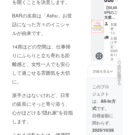
円
定させ
を開くことを決意します。
食事券
す。 ・
せいた
ていた
【50,00
を郵送
有効期
しま
だきま
0円のご
にてお
限：
す。 ・
BARの名前は「Ashu」お世
す。ご
支援で
届けし
2026年
郵送に
指定は
お食事
ます。
12月31
話になった方々のイニシャ
てお届
支援
できま
券
〔ご注
日ま
けしま
者：
せん。
60,000
意点〕
ルが由来です。
で。 ・
1人
すの
※ 支援
円分
・ご利
お一人
で、住
お届
者多数
（10,00
用は1会
様、何
け予
所入力
の場合
14席ほどの空間は、仕事帰
0円お
計につ
定：
口でも
にお間
は、ス
得！）
2025
き1,000
ご支援
違いの
ペース
りにふらりと立ち寄れる距
年11
】 〔内
円以上
いただ
ないよ
に応じ
こ
月
容〕 ・
に限り
の
けま
うご注
離感と、女性一人でも安心
て文字
リ
500円券
ます。
タ
す。 ・
意くだ
サイズ
ー
× 120枚
・ボト
ン
デザイ
詳細を見る
さい。
して過ごせる雰囲気を大切
や掲示
を
BAR
ル商品
選
ンは確
方法を
択
Ashuで
や一部
す
に。
定後、
調整さ
る
ご利用
フード
活動報
このプロ
せてい
いただ
は対象
告等で
ただく
ジェクト
けるお
派手さはないけれど、日常
外で
お知ら
可能性
食事券
す。 ・
せいた
は、
All-In方
がござ
の延長にそっと寄り添う、
を郵送
有効期
しま
いま
式
です。
にてお
限：
す。 ・
す。 ※
心がほどける“隠れ家”を目指
届けし
2026年
郵送に
目標金額に
掲載内
ます。
12月31
てお届
します。
容に誤
関わらず、
〔ご注
日ま
けしま
りが
意点〕
で。 ・
すの
2025/10/26
あった
・ご利
お一人
で、住
これまで私たちは、健康関