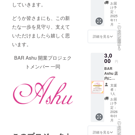
（900円
いた方
どり着きま
お届
していきます。
お
には、
け予
した。
得！）
ドリン
定：
】 〔内
2025
ク1杯を
どうか皆さまにも、この新
年11
容〕 ・
ご提供
店内は落ち
こ
月
500円券
たな一歩を見守り、支えて
（ご利
の
着いた空間
リ
× 7枚 ・
用券を
タ
ー
いただけましたら嬉しく思
400円分
と温かな雰
ご郵送
ン
詳細を見る
を
サービ
しま
選
囲気を心が
択
います。
ス券
す）し
す
る
け、女性お
BAR
ます。
3,0
Ashuで
＜ご注
ひとりでも
BAR Ashu 開業プロジェク
ご利用
00
意点＞
円
安心して立
いただ
・ボト
トメンバー 一同
BAR
ち寄れる“癒
けるお
ル商品
Ashu 店
食事券
や一部
しの場所”を
内に、
を郵送
フード
目指してい
支援者
にてお
は対象
支援
として
届けし
ます。
外で
者：
あなた
ます。
す。 ・
1人
のお名
〔ご注
有効期
お届
飲食店は初
前（ま
意点〕
限：
け予
たは
・ご利
定：
2026年
めてです
ニック
2026
用は1会
12月31
が、これま
年01
ネー
計につ
日ま
こ
月
ム）を
で培ってき
き1,000
の
で。 ・
リ
掲示さ
円以上
タ
お一人
た人との関
ー
せてい
に限り
ン
様何口
詳細を見る
を