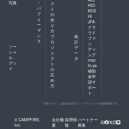
写真
・
ク
HIO
パ
ト
KOS
フ
の
HI
ォ
作
JFA
ー
り
クラ
マ
方
ウド
ン
プ
統
ファ
ス
ロ
計
ン
ソー
ジ
デ
ディ
シャ
ェ
ー
ング
ル
ク
タ
mac
グッ
ト
hi-ya
ド
の
補助
広
金申
め
請サ
方
ポー
ト
「QRコード」は株式会社デンソーウェーブの登録商標です。
© CAMPFIRE,
会社概
採用情
パートナー
Inc.
要
報
募集