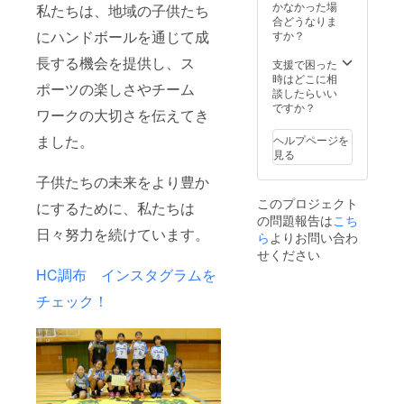
かなかった場
私たちは、地域の子供たち
合どうなりま
にハンドボールを通じて成
すか？
長する機会を提供し、ス
支援で困った
時はどこに相
ポーツの楽しさやチーム
談したらいい
ですか？
ワークの大切さを伝えてき
ました。
ヘルプページを
見る
子供たちの未来をより豊か
このプロジェクト
にするために、私たちは
の問題報告は
こち
日々努力を続けています。
ら
よりお問い合わ
せください
HC調布 インスタグラムを
チェック！