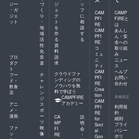
ジー
づ
ジ
ッ
・ガ
く
ェ
フ
CAM
CAMP
ジェ
り
ク
に
PFI
FIREと
ット
・
ト
相
RE
は
地
を
談
CAM
あんし
域
作
す
PFI
ん・安
活
る
る
RE
全への
性
資
コ
取り組
化
料
ミュ
み
プロ
音
請
ニ
ニュー
ダク
楽
求
ティ
ス
ト
CAM
ヘルプ
クラウドファ
フー
チ
PFI
お問い
ンディングの
ド・
ャ
RE
合わせ
ノウハウを無
飲食
レ
Crea
料で学ぼう
店
ン
tion
各種規定
CAMPFIRE
ジ
CAM
アカデミー
アニ
ス
利用規
PFI
メ・
ポ
約
RE
漫画
ー
CA
説
細則
for
ツ
MP
明
プライ
Soci
ファ
映
FI
会
バシー
al
ッ
像
RE
・
ポリ
Goo