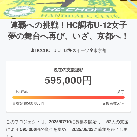
連覇への挑戦！HC調布U-12女子
夢の舞台へ再び、いざ、京都へ！
HCCHOFU U_12
スポーツ
東京都
現在の支援総額
595,000
円
終了
119
%達成
目標金額
500,000
円
支援者数
57
人
このプロジェクトは、
2025/07/10
に募集を開始し、
57
人の支援
により
595,000
円の資金を集め、
2025/08/03
に募集を終了しま
した