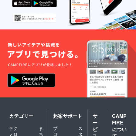
カテゴリー
起案サポート
サ
CAMP
ー
FIRE
テク
ま
プ
ス
ビ
につい
ノロ
ち
ロ
タ
ス
て