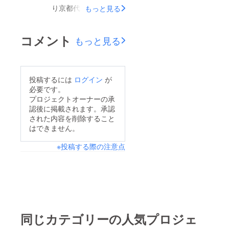
が、普通に過ごしてい
がなかなか作れずにい
り京都代表との緒戦に
もっと見る
ては経験できないよう
ました。相手のDFも
臨みます。現地に来ら
な日々が彼女たちに
それぞれがハードに動
れる方はもちろん、来
コメント
もっと見る
とっての財産になった
きながらも複数で守る
られない方も配信映像
ことかと思います。
ことが徹底された非常
を通して声援を送って
にレベルの高いプレー
いただけると嬉しく思
投稿するには
ログイン
が
で、その後も一気に点
います。
必要です。
数を重ねることは難し
https://www.youtube.c
プロジェクトオーナーの承
かったです。東京では
認後に掲載されます。承認
om/watch?
された内容を削除すること
自信を持ってできた攻
v=TREjIh1pQLE上記
はできません。
撃がことごとく止めら
のリンクよりご覧にな
れる中でも、所々で可
※投稿する際の注意点
れますので、応援よろ
能性を感じるOFも見
しくお願いします。
られたので、この日の
ことを忘れずに今後に
繋げてほしいと思いま
す。結果としては力の
同じカテゴリーの人気プロジェ
差を見せつけられ6対