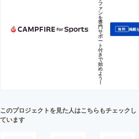
フ
ァ
ン
を
専
門
掲載
無料
サ
ポ
ー
ト
付
き
で
始
め
よ
う
！
このプロジェクトを見た人はこちらもチェックし
ています