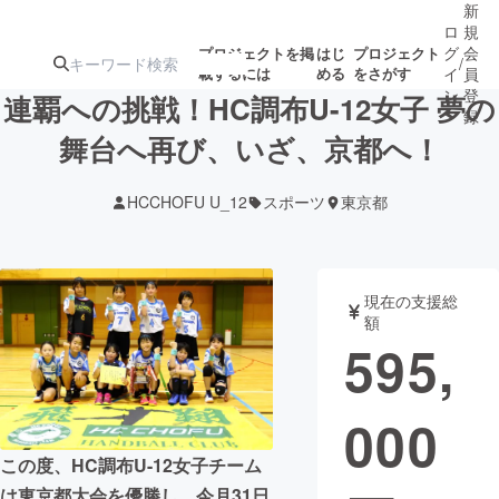
新
ロ
規
グ
会
プロジェクトを掲
はじ
プロジェクト
/
載するには
める
をさがす
イ
員
ン
登
連覇への挑戦！HC調布U-12女子 夢の
録
舞台へ再び、いざ、京都へ！
人気のプロ
注目のリ
注目の新着プロ
募集終了が近いプ
もうすぐ公開
HCCHOFU U_12
スポーツ
東京都
ジェクト
ターン
ジェクト
ロジェクト
されます
アート・写真
音楽
現在の支援総
額
595,
テクノロジー・ガジェット
ゲーム・サ
000
映像・映画
書籍・雑誌
この度、HC調布U-12女子チーム
ビジネス・起業
チャレンジ
は東京都大会を優勝し、今月31日