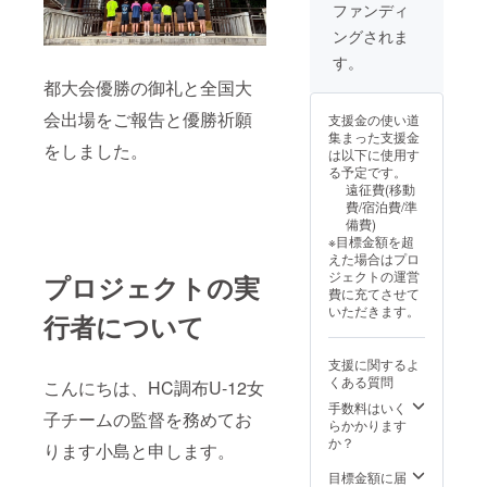
子チーム
ファンディ
優勝
ングされま
（26年
す。
度）
都大会優勝の御礼と全国大
東京都小学
会出場をご報告と優勝祈願
支援金の使い道
生新人交流
集まった支援金
をしました。
大会 女子
は以下に使用す
る予定です。
チーム 優
遠征費(移動
勝 4連覇
費/宿泊費/準
第24回東京
備費)
※目標金額を超
都少年少女
えた場合はプロ
大会 女子
ジェクトの運営
プロジェクトの実
費に充てさせて
チーム 優
いただきます。
行者について
勝 3連覇
支援に関するよ
くある質問
こんにちは、HC調布U-12女
手数料はいく
子チームの監督を務めてお
らかかります
か？
ります小島と申します。
目標金額に届