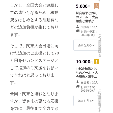
第22回東京
しますので、そ
しかし、全国大会と連続し
5,000
都少年少女
のURLよりアク
円
セスして頂く方
大会 女子
ての遠征となるため、移動
試合結果とお礼
法になりま
チーム 優
のメール ・大会
す。）
費をはじめとする活動費な
報告と選手から
勝
のメッセージ動
どの追加負担が生じており
支援者：15人
第37回全国
画（約3分）
お届け予定：
（提供方法：ご
小学生ハン
ます。
こ
2025年08月
の
希望のEmailア
リ
ドボール大
タ
ドレス宛にメー
ー
会 女子
ン
そこで、関東大会出場に向
ルにてURLを記
詳細を見る
を
選
載致しました
チーム 優
択
けた追加のご支援として70
す
メール送信いた
る
勝
しますので、そ
万円をセカンドステージと
10,000
第40回関東
のURLよりアク
円
セスして頂く方
少年少女大
して追加のご支援をお願い
1)試合結果とお
法になりま
会 女子
礼のメール ・大
す。） ※こちら
できればと思っておりま
会報告と選手か
の内容は3,000円
チーム 3位
らのメッセージ
と同じ内容にな
す。
支援者：20人
第15回東京
動画（約3分）
ります。
お届け予定：
（提供方法：
都小学生
こ
2025年09月
の
メールにてURL
全国・関東と連戦となりま
リ
ファイナル
タ
を記載致します
ー
カップ 女
すが、皆さまの更なる応援
ン
ので、アクセス
詳細を見る
を
選
して頂く方法に
子チーム
択
を力に、最後まで全力で頑
す
なります。） ※
る
優勝
こちらの内容は