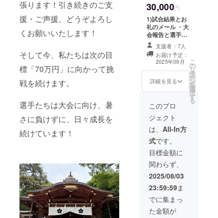
張ります！引き続きのご支
30,000
（25年度）
3,000/5,000円と
円
同じ内容になり
援・ご声援、どうぞよろし
東京都小学
1)試合結果とお
ます。 2）キー
礼のメール ・大
生新人交流
ホルダー（ユニ
くお願いいたします！
会報告と選手か
フォーム仕様）
大会 男
らのメッセージ
×1個 ※商品サイ
支援者：7人
子・女子
動画（約3分）
そして今、私たちは次の目
ズ:47×55mm
お届け予定：
（提供方法：
チーム 優
こ
2025年09月
の
メールにてURL
標「70万円」に向かって挑
リ
勝 3連覇
タ
を記載致します
ー
ン
ので、アクセス
詳細を見る
戦を続けます。
第23回東京
を
選
して頂く方法に
択
都少年少女
す
なります。） ※
る
大会 女子
選手たちは大会に向け、暑
こちらの内容は
このプロ
3,000/5,000/10,
チーム 優
ジェクト
さに負けずに、日々成長を
000円と同じ内
勝 2連覇
容になります。
は、
All-In方
続けています！
第41回関東
2)チームオリジ
式
です。
ナルTシャツ × 1
少年少女大
枚 サイ
目標金額に
会 女子
ズ:S/M/L/LLから
関わらず、
お選び頂けま
チーム 3位
す。
2025/08/03
第16回東京
23:59:59
ま
都小学生
でに集まっ
ファイナル
た金額が
カップ 女