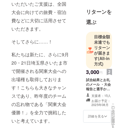
にて女子
いただいたご支援は、全国
チームが全
リターンを
大会に向けての旅費・宿泊
国制覇し、
費などに大切に活用させて
選ぶ
昨年・今年
も3年連続第
いただきます。
39回全国小
目標金額
学生ハンド
そしてさらに……！
未達でも
ボール大会
リターン
が届きま
への出場致
私たちは新たに、さらに9月
す
(All-in
します。
20・21日埼玉県さいたま市
方式)
で開催される関東大会への
3,000
【大会実
円
績】
出場権も取得しておりま
試合結果とお礼
（24年
のメール ・大会
す！こちらも大きなチャン
報告と選手から
度）
のメッセージ動
スであり、昨年度のチーム
支援者：15人
東京都小学
画（約3分）
お届け予定：
（提供方法：ご
生新人交流
の忘れ物である「関東大会
こ
2025年08月
の
希望のEmailア
リ
大会 女子
タ
ドレス宛にメー
優勝！」を全力で挑戦した
ー
チーム 優
ン
ルにてURLを記
詳細を見る
を
いと考えています。
選
載致しました
勝
択
す
メール送信いた
る