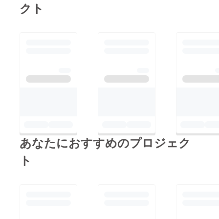
クト
17での敗戦となりまし
た。その後京都代表の
チームは全国制覇を成
し遂げることになりま
した。DFについて、
決勝戦を含む京都代表
チームの試合の中で最
少失点に抑えたこと
は、これまでの頑張り
を結果として残せた部
分だったと思います。
あなたにおすすめのプロジェク
全国大会の挑戦は区切
りを迎えましたが、皆
ト
様温かい応援ありがと
うございました。ご支
援いただいたおかげ
で、現地での練習や食
事管理も妥協すること