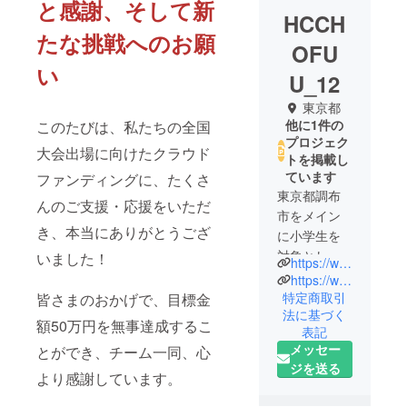
と感謝、そして新
HCCH
たな挑戦へのお願
OFU
い
U_12
東京都
他に1件の
このたびは、私たちの全国
プロジェク
大会出場に向けたクラウド
トを掲載し
ています
ファンディングに、たくさ
東京都調布
んのご支援・応援をいただ
市をメイン
き、本当にありがとうござ
に小学生を
対象とした
いました！
https://www.instagram.com/hc_chofu?igsh=MTJhdG55c3p3Znhxeg==
ハンドボー
https://www.facebook.com/hcchofu/
ルクラブに
特定商取引
皆さまのおかげで、目標金
法に基づく
なります。
額50万円を無事達成するこ
表記
一昨年は第
メッセー
とができ、チーム一同、心
37回全国小
ジを送る
学生ハンド
より感謝しています。
ボール大会