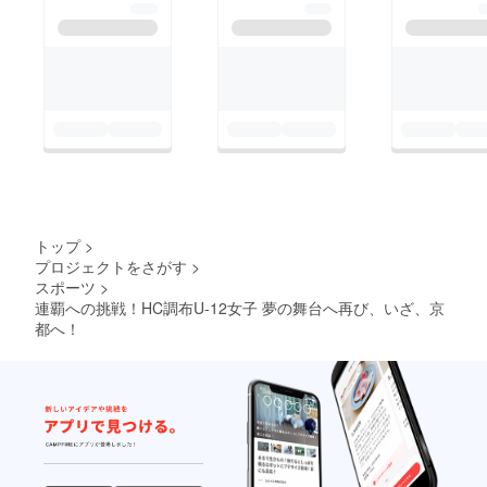
なくベストなコンディ
ションで臨むことがで
きました。結果で報い
ることはできませんで
したが、今後も関東大
会をはじめとし、新た
な目標に向けて成長で
きるよう取り組んで参
りますので、引き続き
トップ
>
彼女たちの挑戦を見
プロジェクトをさがす
>
スポーツ
>
守っていただけますと
連覇への挑戦！HC調布U-12女子 夢の舞台へ再び、いざ、京
幸いです。今後とも応
都へ！
援よろしくお願いいた
します。