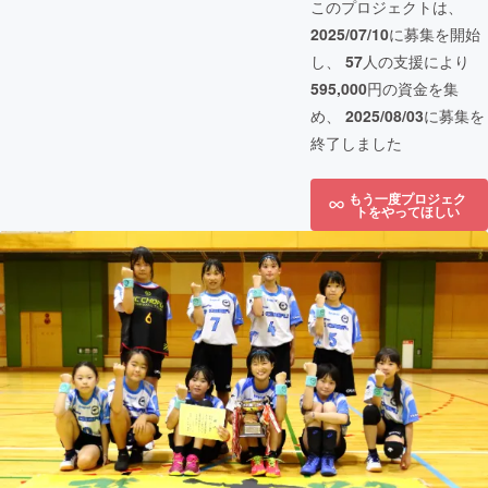
このプロジェクトは、
2025/07/10
に募集を開始
し、
57
人の支援により
595,000
円の資金を集
め、
2025/08/03
に募集を
終了しました
もう一度プロジェク
トをやってほしい