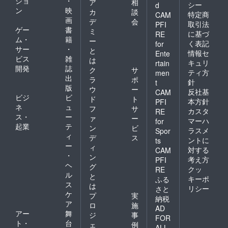
ショ
・
ア
相
シー
d
ン
映
カ
談
特定商
CAM
画
デ
会
取引法
PFI
ゲー
書
ミ
に基づ
RE
ム・
籍
ー
く表記
for
サー
・
と
情報セ
Ente
ビス
雑
は
キュリ
rtain
開発
誌
ク
サ
ティ方
men
出
ラ
ポ
針
t
版
ウ
ー
反社基
CAM
ビジ
ビ
ド
ト
本方針
PFI
ネ
ュ
フ
サ
カスタ
RE
ス・
ー
ァ
ー
マーハ
for
起業
テ
ン
ビ
ラスメ
Spor
ィ
デ
ス
ントに
ts
ー
ィ
対する
CAM
・
ン
考え方
PFI
ヘ
グ
クッ
RE
ル
と
キーポ
ふる
ス
は
リシー
さと
ケ
プ
実
納税
ア
ロ
施
AD
アー
舞
ジ
事
FOR
ト・
台
ェ
例
ALL