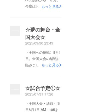
今度は関東の１都６県
もっと見る
に山梨県を加えた８都
県の代表２チームずつ
の１６チームで行われ
☆夢の舞台・全
る関東大会が開催され
国大会☆
ました。２日間で行わ
2025/09/30 23:49
れるトーナメント。１
日目。初戦、２回戦と
〈全国への挑戦〉8月1
勝ち進みベスト４とな
日。全国大会の緒戦に
り２日目の準決勝に臨
臨みました。相手の京
もっと見る
みました。全国ベスト
都代表のチームは3年
４まで勝ち進んだ相手
ぶりの日本一を狙う全
に及ばず、悔しい敗戦
国屈指の強豪チーム。
☆試合予定①☆
となりましたが、堂々
序盤はDFとキーパー
の３位表彰を受けまし
2025/07/31 17:26
の頑張りもあり失点を
た。怒涛のように過ぎ
抑えながらも攻撃面で
〈全国大会・緒戦〉明
去った数カ月間でした
ミスが目立ちチャンス
日8月1日 AM11:05よ