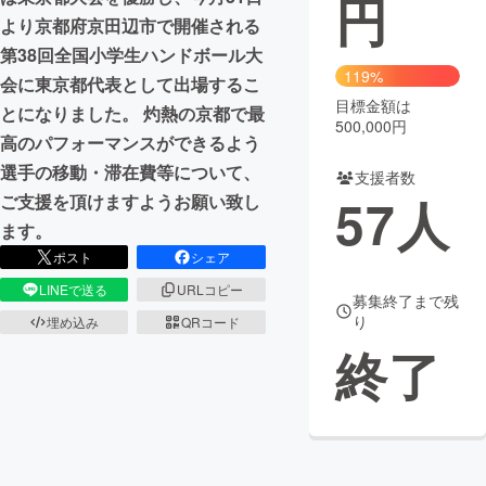
円
より京都府京田辺市で開催される
まちづくり・地域活性化
第38回全国小学生ハンドボール大
119%
会に東京都代表として出場するこ
目標金額は
CAMPFIRE for Social Good
CAMPFIRE Creation
とになりました。 灼熱の京都で最
500,000円
CAMPFIREふるさと納税
machi-ya
コミュニティ
高のパフォーマンスができるよう
選手の移動・滞在費等について、
支援者数
57
人
ご支援を頂けますようお願い致し
ます。
ポスト
シェア
LINEで送る
URLコピー
募集終了まで残
り
埋め込み
QRコード
終了