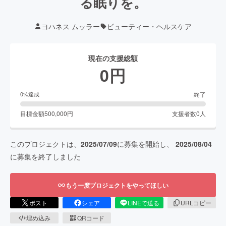
る眠りを。
ヨハネス ムッラー
ビューティー・ヘルスケア
現在の支援総額
0
円
終了
0
%達成
目標金額
500,000
円
支援者数
0
人
このプロジェクトは、
2025/07/09
に募集を開始し、
2025/08/04
に募集を終了しました
もう一度プロジェクトをやってほしい
ポスト
シェア
LINEで送る
URLコピー
埋め込み
QRコード