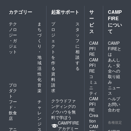
カテゴリー
起案サポート
サ
CAMP
ー
FIRE
テク
ま
プ
ス
ビ
につい
ノロ
ち
ロ
タ
ス
て
ジー
づ
ジ
ッ
・ガ
く
ェ
フ
CAM
CAMP
ジェ
り
ク
に
PFI
FIREと
ット
・
ト
相
RE
は
地
を
談
CAM
あんし
域
作
す
PFI
ん・安
活
る
る
RE
全への
性
資
コ
取り組
化
料
ミュ
み
プロ
音
請
ニ
ニュー
ダク
楽
求
ティ
ス
ト
CAM
ヘルプ
クラウドファ
フー
チ
PFI
お問い
ンディングの
ド・
ャ
RE
合わせ
ノウハウを無
飲食
レ
Crea
料で学ぼう
店
ン
tion
各種規定
CAMPFIRE
ジ
CAM
アカデミー
アニ
ス