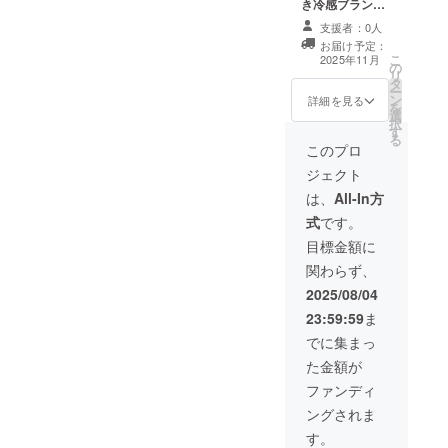
き冷感ブラン
ターンです。 ・
ケット • 通常価
掲載期間：2025
支援者：0人
格より最大30％
年12月1日から
お届け予定：
オフの特別価格
希望があれば事
こ
2025年11月
の
でお届けしま
業が存続する限
リ
タ
す。 • 先行支援
り掲載。 ・掲載
ー
ン
限定の数量限定
詳細を見る
方法：ブランド
を
選
プランなので、
特設ページに文
択
す
お得に手に入る
字にて名前を記
る
チャンスです。 •
このプロ
載。 ・注意事
天然バンブー素
項：支援時、必
ジェクト
材の涼しさと、
ず備考欄に掲載
やさしい重み
は、
All-In方
を希望されるお
で、寝苦しい夜
名前をご記入く
式
です。
もぐっすり眠れ
ださい、メール
ます。 メールア
目標金額に
アドレス、電話
ドレスをご記入
番号、住所を記
関わらず、
していただきま
入していただき
す。
2025/08/04
ます。
23:59:59
ま
でに集まっ
た金額が
ファンディ
ングされま
す。