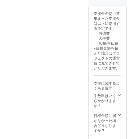
支援金の使い道
集まった支援金
は以下に使用す
る予定です。
設備費
人件費
広報/宣伝費
※目標金額を超
えた場合はプロ
ジェクトの運営
費に充てさせて
いただきます。
支援に関するよ
くある質問
手数料はいく
らかかります
か？
目標金額に届
かなかった場
合どうなりま
すか？