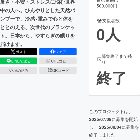
暑さ・不安・ストレスに悩む世界
500,000円
中の人へ。ひんやりとした天然バ
まちづくり・地域活性化
ンブーで、冷感×重みで心と体を
支援者数
0
人
ととのえる、次世代のブランケッ
CAMPFIRE for Social Good
CAMPFIRE Creation
ト。日本から、やすらぎの眠りを
CAMPFIREふるさと納税
machi-ya
コミュニティ
届けます。
ポスト
シェア
募集終了まで残
LINEで送る
URLコピー
り
終了
埋め込み
QRコード
このプロジェクトは、
2025/07/09
に募集を開始
し、
2025/08/04
に募集を
終了しました