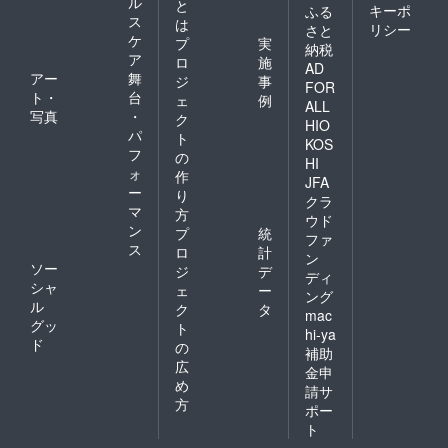
ル
と
キーポ
ふる
ス
は
リシー
さと
ケ
プ
実
納税
ア
ロ
施
AD
アー
舞
ジ
事
FOR
ト・
台
ェ
例
ALL
写真
・
ク
HIO
パ
ト
KOS
フ
の
HI
ォ
作
JFA
ー
り
クラ
マ
方
ウド
ン
プ
統
ファ
ス
ロ
計
ン
ソー
ジ
デ
ディ
シャ
ェ
ー
ング
ル
ク
タ
mac
グッ
ト
hi-ya
ド
の
補助
広
金申
め
請サ
方
ポー
ト