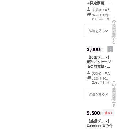
＆限定動画】 •
Calmbooの誕生
支援者：0人
秘話や開発裏話
お届け予定：
をまとめた、デ
こ
2026年01月
の
ジタルブック
リ
タ
（PDF）を提
ー
ン
供。 • 製作過程
詳細を見る
を
選
の限定動画もご
択
す
覧いただけま
る
す。 • 支援者だ
3,000
けが知る特別な
円
情報で、プロ
【応援プラン】
ジェクトへの共
感謝メッセージ
感が深まりま
＆名前掲載 • 商
す。 ・収録時
品は不要だけ
間：５分〜10分
支援者：0人
ど、プロジェク
間 ・提供方法：
お届け予定：
トを応援したい
メールにURLを
こ
2025年11月
の
方におすすめ。 •
記載します。
リ
タ
ご支援いただい
メールアドレス
ー
ン
た方のお名前を
詳細を見る
を記入していた
を
選
特設サイトに掲
だきます。
択
す
載し、感謝の気
る
持ちをお伝えし
9,500
ます。 • プロ
円
残り1
ジェクトの一員
【感謝プラン】
として参加でき
Calmboo 重み付
る、特別なリ