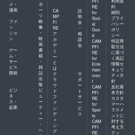
利用規
PFI
メ・
ポ
約
RE
漫画
ー
CA
説
細則
for
ツ
MP
明
プライ
Soci
ファ
映
FI
会
バシー
al
ッ
像
RE
・
ポリ
Goo
ショ
・
ア
相
シー
d
ン
映
カ
談
特定商
CAM
画
デ
会
取引法
PFI
ゲー
書
ミ
に基づ
RE
ム・
籍
ー
く表記
for
サー
・
と
情報セ
Ente
ビス
雑
は
キュリ
rtain
開発
誌
ク
サ
ティ方
men
出
ラ
ポ
針
t
版
ウ
ー
反社基
CAM
ビジ
ビ
ド
ト
本方針
PFI
ネ
ュ
フ
サ
カスタ
RE
ス・
ー
ァ
ー
マーハ
for
起業
テ
ン
ビ
ラスメ
Spor
ィ
デ
ス
ントに
ts
ー
ィ
対する
CAM
・
ン
考え方
PFI
ヘ
グ
クッ
RE