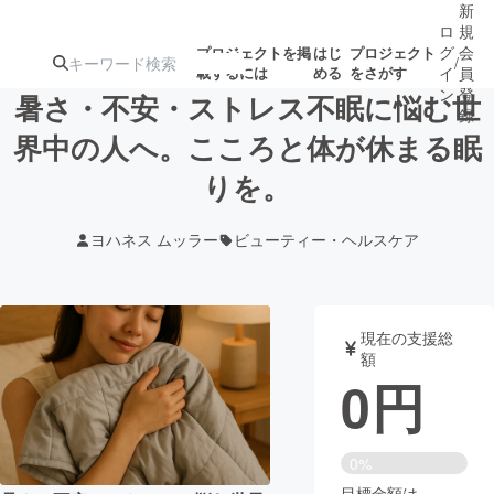
新
ロ
規
グ
会
プロジェクトを掲
はじ
プロジェクト
/
載するには
める
をさがす
イ
員
ン
登
暑さ・不安・ストレス不眠に悩む世
録
界中の人へ。こころと体が休まる眠
りを。
人気のプロ
注目のリ
注目の新着プロ
募集終了が近いプ
もうすぐ公開
ジェクト
ターン
ジェクト
ロジェクト
されます
ヨハネス ムッラー
ビューティー・ヘルスケア
アート・写真
音楽
現在の支援総
テクノロジー・ガジェット
ゲーム・サ
額
0
円
映像・映画
書籍・雑誌
0%
ビジネス・起業
チャレンジ
目標金額は