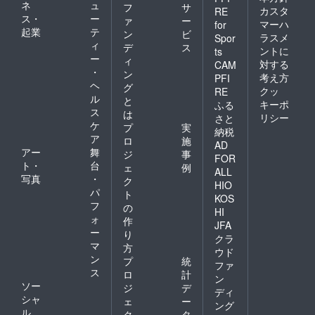
ネ
ュ
フ
サ
カスタ
RE
ス・
ー
ァ
ー
マーハ
for
起業
テ
ン
ビ
ラスメ
Spor
ィ
デ
ス
ントに
ts
ー
ィ
対する
CAM
・
ン
考え方
PFI
ヘ
グ
クッ
RE
ル
と
キーポ
ふる
ス
は
リシー
さと
ケ
プ
実
納税
ア
ロ
施
AD
アー
舞
ジ
事
FOR
ト・
台
ェ
例
ALL
写真
・
ク
HIO
パ
ト
KOS
フ
の
HI
ォ
作
JFA
ー
り
クラ
マ
方
ウド
ン
プ
統
ファ
ス
ロ
計
ン
ソー
ジ
デ
ディ
シャ
ェ
ー
ング
ル
ク
タ