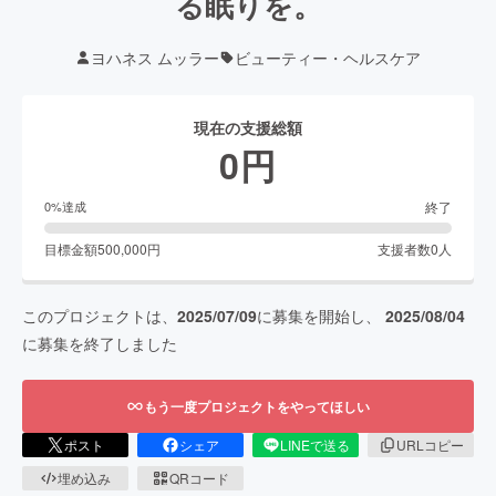
る眠りを。
ヨハネス ムッラー
ビューティー・ヘルスケア
現在の支援総額
0
円
終了
0
%達成
目標金額
500,000
円
支援者数
0
人
このプロジェクトは、
2025/07/09
に募集を開始し、
2025/08/04
に募集を終了しました
もう一度プロジェクトをやってほしい
ポスト
シェア
LINEで送る
URLコピー
埋め込み
QRコード