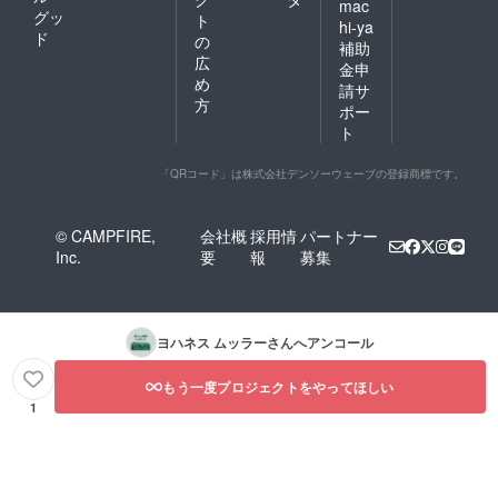
mac
グッ
ト
hi-ya
ド
の
補助
広
金申
め
請サ
方
ポー
ト
「QRコード」は株式会社デンソーウェーブの登録商標です。
© CAMPFIRE,
会社概
採用情
パートナー
Inc.
要
報
募集
ヨハネス ムッラー
さんへアンコール
もう一度プロジェクトをやってほしい
1