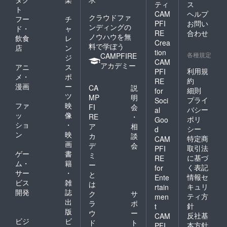
ティ
ス
ト
CAM
ヘルプ
クラウドファ
フー
チ
PFI
お問い
ンディングの
ド・
ャ
RE
合わせ
ノウハウを無
飲食
レ
Crea
料で学ぼう
店
ン
tion
各種規定
CAMPFIRE
ジ
CAM
アカデミー
アニ
ス
利用規
PFI
メ・
ポ
約
RE
漫画
ー
CA
説
細則
for
ツ
MP
明
プライ
Soci
ファ
映
FI
会
バシー
al
ッ
像
RE
・
ポリ
Goo
ショ
・
ア
相
シー
d
ン
映
カ
談
特定商
CAM
画
デ
会
取引法
PFI
ゲー
書
ミ
に基づ
RE
ム・
籍
ー
く表記
for
サー
・
と
情報セ
Ente
ビス
雑
は
キュリ
rtain
開発
誌
ク
サ
ティ方
men
出
ラ
ポ
針
t
版
ウ
ー
反社基
CAM
ビジ
ビ
ド
ト
本方針
PFI