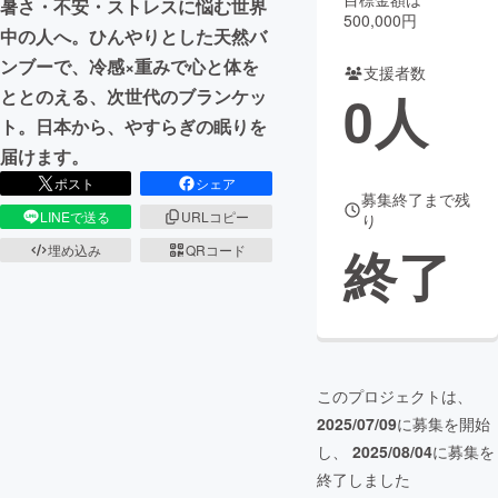
暑さ・不安・ストレスに悩む世界
500,000円
中の人へ。ひんやりとした天然バ
まちづくり・地域活性化
ンブーで、冷感×重みで心と体を
支援者数
0
人
ととのえる、次世代のブランケッ
CAMPFIRE for Social Good
CAMPFIRE Creation
ト。日本から、やすらぎの眠りを
CAMPFIREふるさと納税
machi-ya
コミュニティ
届けます。
ポスト
シェア
募集終了まで残
LINEで送る
URLコピー
り
終了
埋め込み
QRコード
このプロジェクトは、
2025/07/09
に募集を開始
し、
2025/08/04
に募集を
終了しました