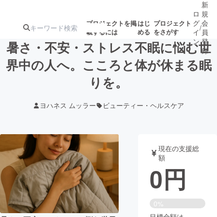
新
ロ
規
グ
会
プロジェクトを掲
はじ
プロジェクト
/
載するには
める
をさがす
イ
員
ン
登
暑さ・不安・ストレス不眠に悩む世
録
界中の人へ。こころと体が休まる眠
りを。
人気のプロ
注目のリ
注目の新着プロ
募集終了が近いプ
もうすぐ公開
ジェクト
ターン
ジェクト
ロジェクト
されます
ヨハネス ムッラー
ビューティー・ヘルスケア
アート・写真
音楽
現在の支援総
テクノロジー・ガジェット
ゲーム・サ
額
0
円
映像・映画
書籍・雑誌
0%
ビジネス・起業
チャレンジ
目標金額は