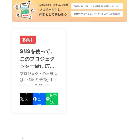
募集中
SNSを使って、
このプロジェク
トを一緒に広め
ましょう！
プロジェクトの達成に
は、情報の発信が不可
欠です。SNSでシェア
LIN
をして、あなたが応援
ポ
シ
Eで
しているプロジェクト
ス
ェ
送
の良さを知ってもらい
ト
ア
る
ましょう！