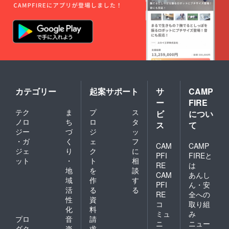
カテゴリー
起案サポート
サ
CAMP
ー
FIRE
テク
ま
プ
ス
ビ
につい
ノロ
ち
ロ
タ
ス
て
ジー
づ
ジ
ッ
・ガ
く
ェ
フ
CAM
CAMP
ジェ
り
ク
に
PFI
FIREと
ット
・
ト
相
RE
は
地
を
談
CAM
あんし
域
作
す
PFI
ん・安
活
る
る
RE
全への
性
資
コ
取り組
化
料
ミュ
み
プロ
音
請
ニ
ニュー
ダク
楽
求