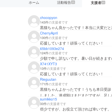
ホーム
活動報告
支援者
25
35
chocopyon
143件
の支援者です
黒猫ちゃん良かったです！本当に大変だと
CherryApril
130件
の支援者です
応援しています！頑張ってください！
65bb1093e274
124件
の支援者です
少額で申し訳ないです。暑い日が続きます
X741XYT3
13件
の支援者です
応援しています！頑張ってください！
Rieguutan
171件
の支援者です
黒猫ちゃんよかったです！うちも本日受診
しました。達成額はまだまだですが、足し
sumikko15
33件
の支援者です
些少ですが、お役立て頂ければ幸いです。