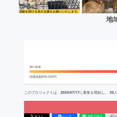
地
38
%達成
目標金額
500,000
円
このプロジェクトは、
2025/07/17
に募集を開始し、
35
ポスト
シェア
LINEで送る
U