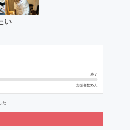
たい
終了
支援者数
35
人
した