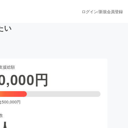
ログイン
/
新規会員登録
たい
うすぐ公開されます
支援総額
プロダクト
0,000
円
ファッション
スポーツ
00,000円
数
ア
ソーシャルグッド
人