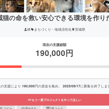
域猫の命を救い安心できる環境を作り
林
まちづくり・地域活性化
茨城県
現在の支援総額
190,000
円
人の支援により
190,000
円の資金を集め、
2025/09/17
に募集を終了しま
もう一度プロジェクトをやってほしい
RLコピー
埋め込み
QRコード