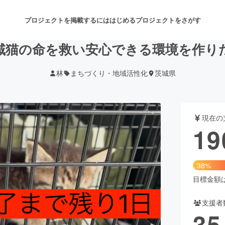
プロジェクトを掲載するには
はじめる
プロジェクトをさがす
域猫の命を救い安心できる環境を作り
林
まちづくり・地域活性化
茨城県
注目のリターン
注目の新着プロジェクト
募集終了が近いプロジェクト
も
現在の
音楽
舞台・パフォーマンス
19
ゲーム・サービス開発
フード・飲食店
38%
書籍・雑誌出版
アニメ・漫画
目標金額は5
支援者
チャレンジ
ビューティー・ヘルスケ
35