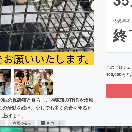
募集終
CAMPFIRE for Social Good
CAMPFIRE Creation
終
CAMPFIREふるさと納税
machi-ya
コミュニティ
このプロジェ
190,000
円の
9匹の保護猫と暮らし、地域猫のTNRや治療
この活動を続け、少しでも多くの命を守るた
し上げます。
ピー
埋め込み
QRコード