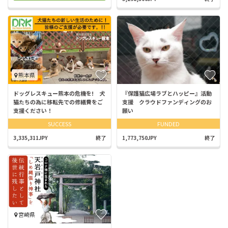
熊本県
ドッグレスキュー熊本の危機を! 犬
『保護猫広場ラブとハッピー』活動
猫たちの為に移転先での修繕費をご
支援 クラウドファンディングのお
支援ください！
願い
SUCCESS
FUNDED
3,335,311JPY
終了
1,773,750JPY
終了
宮崎県