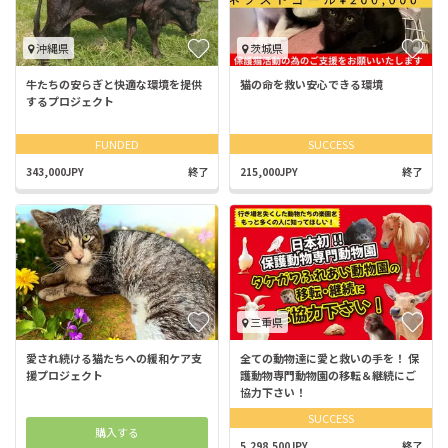
沖縄県
茨城県
牛たちの安らぎと快適な環境を提供
猫の命を救い安心できる環境
するプロジェクト
FUNDED
SUCCESS
343,000JPY
終了
215,000JPY
終了
三重県
愛され続ける猫たちへの緩和ケア支
全ての動物達に愛と救いの手を！ 保
援プロジェクト
護動物専門動物園の移転＆継続にご
協力下さい！
SUCCESS
購入する
5,298,500JPY
終了