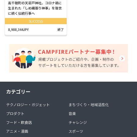
高千穂町の天岩戸神社。コロナ禍に
生まれた「しめ縄張り神事」を後世
に続く伝統行事へ
SUCCESS
8,988,344JPY
終了
カテゴリー
テクノロジー・ガジェット
まちづくり・地域活性化
プロダクト
音楽
フード・飲食店
チャレンジ
アニメ・漫画
スポーツ