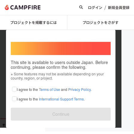
/
ログイン
新規会員登録
プロジェクトを掲載するには
プロジェクトをさがす
Welcome,
International users
This site is available to users outside Japan. Before
continuing, please confirm the following.
X741XYT3
※ Some features may not be available depending on your
country, region, or project.
これまでに13回支援しています
I agree to the
Terms of Use
and
Privacy Policy
.
在住国：未設定
I agree to the
International Support Terms
.
出身国：未設定
Continue
支援した
プロジェクト
投稿した
プロジェクト
13
0