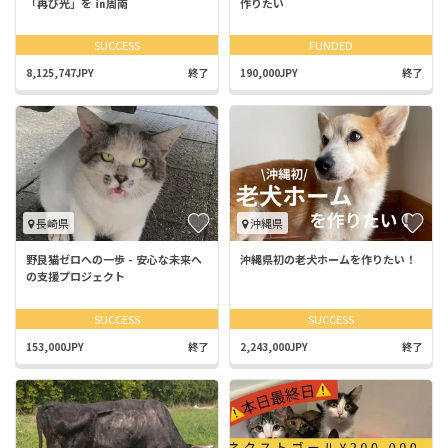
「再び光」を ㏌周南
作りたい
SUCCESS
FUNDED
8,125,747JPY
終了
190,000JPY
終了
長崎県
沖縄県
野良猫ゼロへの一歩 - 安心な未来へ
沖縄県初の老犬ホームを作りたい！
の支援プロジェクト
SUCCESS
SUCCESS
153,000JPY
終了
2,243,000JPY
終了