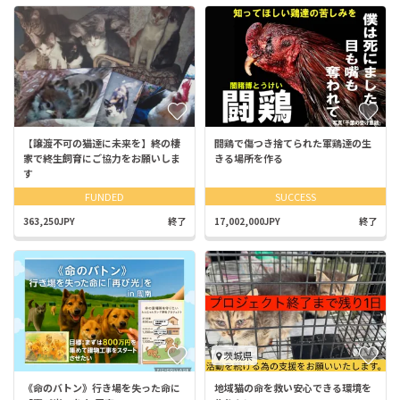
【譲渡不可の猫達に未来を】終の棲
闘鶏で傷つき捨てられた軍鶏達の生
家で終生飼育にご協力をお願いしま
きる場所を作る
す
FUNDED
SUCCESS
363,250JPY
終了
17,002,000JPY
終了
茨城県
《命のバトン》行き場を失った命に
地域猫の命を救い安心できる環境を