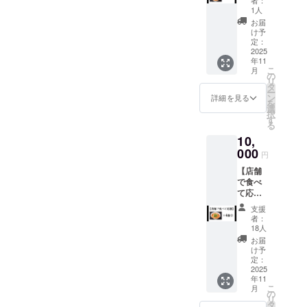
かれば
せればトマ
番人気
次第10
援をし
1人
すぐに
とまと
ト好きはも
日
た旨を
営業開
お届
麺×2食
間）、
お声掛
け予
始でき
ちろんトマ
分チ
トマト
定：
けくだ
ます。
ト嫌いな人
ケット
2025
スープ
さい。
詳細に
年11
※静岡
（枠外
まで食せる
・有効
つきま
こ
月
店
に記
の
期間：
して（Q
料理が誕生
リ
ミック
載） ・
タ
2025年
＆A）以
ー
する」と考
スチー
原材
ン
11月15
詳細を見る
外のこ
を
ズのと
料 な
選
日〜
え、誕生し
とも含
択
まと麺
ま麺
す
2026年
め、応
たのが今の
る
※名古屋
小麦
5月15日
援希望
10,
店
商品です。
粉、
までの6
の方、
モッツ
000
（国内
か月間
ご興味
今でもフ
円
アレラ
製
ある
レッシュな
【店舗
チーズ
造）、
方、は
で食べ
のとま
塩/加工
トマトは苦
一度お
て応
と麺 ・
澱粉
問い合
手で食べま
援】 各
静岡
粉・食
わせく
支援
店舗の1
せんが、僕
店、名
品素材
者：
ださ
番人気
古屋店
（小
18人
含め、トマ
い。 皆
とまと
共通で
麦・卵
お届
様のお
ト嫌いなお
麺×4食
ご利用
由
け予
力を是
分チ
いただ
定：
子様や大人
来）、
非お貸
ケット
2025
けま
酒精、
しくだ
の方々まで
年11
※静岡
す。 ・
かんす
さい
こ
月
美味しいと
店
現金へ
の
い ・原
リ
ミック
の交換
タ
材料
言って頂け