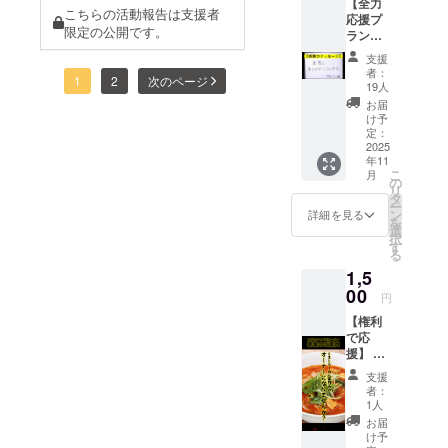
【全力
た。
こちらの活動報告は支援者
また店舗も助けられまし
応援プ
め、とても感謝していま
恥ずかしな
限定の公開です。
ラン】
た。感謝カンゲキ雨嵐で
こんな
がら当時の
す。今後も皆様の優しいお
支援
方にお
す。ただ冷やしトマト麵出
者：
僕は直感的
力が僕らの原動力になりま
1
2
次のページ
すすめ
19人
に料理ので
まくりです！仕込みしてき
・リ
お届
す！地元岐阜のみんな僕ら
ターン
きる男子は
け予
ます！ではまた明日からも
不要で
定：
に力をわけてく
モテると
お気持
2025
よろしくお願いします、改
年11
思っていま
ちで応
れ！！！！ 蕃茄オー
こ
月
援くだ
めてほんとうにありがとう
の
した・・・
リ
ナー 小川」
さる方
タ
(笑)
ー
ございます！
・プロ
ン
詳細を見る
を
ジェク
そんな思い
選
択
トの想
す
のまま和食
る
いに共
の世界に入
1,5
感して
くだ
00
り、日本食
円
さった
を勉強。
【権利
方 ・と
で応
東京で働く
まと
援】 ・
らーめ
縁もありそ
詳細：3
ん専門
支援
の時代の流
店舗目
店の活
者：
のオー
動を応
行り、情
1人
ナー募
援して
お届
報、物事の
集（正
くださ
け予