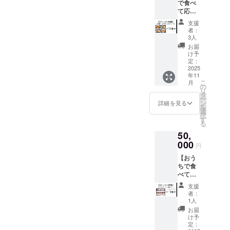
で食べ
くは賞
つりは
部に小
て応
味期
でませ
麦･ご
援】 お
限：麺
ん。 ・
ま･ｾﾞﾗﾁ
支援
好きな
（届き
スタッ
者：
ﾝ･大
とまと
次第10
フにク
3人
豆・鶏
らーめ
日
ラウド
お届
肉･豚肉
ん×10食
間）、
ファン
け予
を含む)
分チ
トマト
定：
ディン
「原材
ケット
2025
スープ
グで支
料及び
年11
※静岡
（枠外
援をし
添加物
こ
月
店・名
に記
の
た旨を
等の食
リ
古屋店
載） ・
タ
お声掛
品表示
ー
共通 ・
原材
ン
けくだ
詳細を見る
はお届
を
静岡
料 な
選
さい。
け商品
択
店、名
ま麺
す
・有効
のラベ
る
古屋店
小麦
期間：
ルに表
50,
共通で
粉、
2025年
記され
ご利用
000
（国内
11月15
円
ます。
いただ
製
日〜
商品開
【おう
けま
造）、
2026年
封前に
ちで食
す。何
塩/加工
5月15日
は必ず
べて応
枚かま
澱粉
までの6
お届け
援】 と
とめて
粉・食
か月間
支援
のリ
まと
の利用
品素材
者：
ターン
らーめ
も可能
（小
1人
に貼付
んセッ
です。
麦・卵
お届
された
ト10食
・現金
由
け予
ラベル
分を提
への交
定：
来）、
や注意