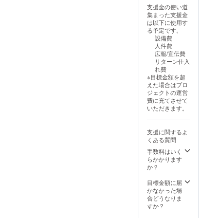
粉、
(ｱﾐﾉ酸
支援金の使い道
（国内
等)､
集まった支援金
製
香料､酸
は以下に使用す
造）、
味料(一
る予定です。
塩/加工
部に小
設備費
澱粉
麦･ご
人件費
粉・食
ま･ｾﾞﾗﾁ
広報/宣伝費
品素材
ﾝ･大
リターン仕入
（小
豆・鶏
れ費
麦・卵
肉･豚肉
※目標金額を超
由
を含む)
えた場合はプロ
来）、
「原材
ジェクトの運営
酒精、
料及び
費に充てさせて
かんす
添加物
いただきます。
い ・原
等の食
材料
品表示
トマト
はお届
支援に関するよ
スープ
け商品
くある質問
ﾄﾏﾄ・
のラベ
ｼﾞｭｰｽづ
手数料はいく
ルに表
け(ｲﾀﾘｱ
らかかります
記され
産)､ｶﾞﾗ
か？
ます。
ｽｰﾌﾟ､ｿ
商品開
ﾃｰｵﾆｵﾝ､
目標金額に届
封前に
ｻﾝﾁｭ味
かなかった場
は必ず
噌､食
合どうなりま
お届け
塩､ﾄﾏﾄ
すか？
のリ
ﾍﾟｰｽﾄ､
ターン