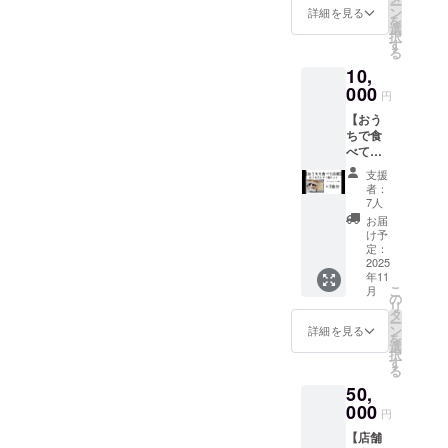
ー
スチー
はでき
ン
トマト
詳細を見る
る味に仕上
を
ズのと
ませ
選
スープ
択
まと麺
げておりま
ん。お
す
ﾄﾏﾄ・
る
※名古屋
つりは
ｼﾞｭｰｽづ
す。
10,
店
でませ
け(ｲﾀﾘｱ
モッツ
000
ん。 ・
産)､ｶﾞﾗ
円
アレラ
スタッ
※個人的には
ｽｰﾌﾟ､ｿ
【おう
チーズ
フにク
ﾃｰｵﾆｵﾝ､
料理できて
ちで食
のとま
ラウド
ｻﾝﾁｭ味
べて応
もモテませ
と麺 ・
ファン
噌､食
援】 と
静岡
ディン
塩､ﾄﾏﾄ
んでした
支援
まと
店、名
グで支
ﾍﾟｰｽﾄ､
者：
が、お客様
らーめ
古屋店
援をし
7人
食用大
んセッ
共通で
にはモテる
た旨を
豆油､
お届
ト3食分
ご利用
お声掛
け予
にんに
お店作りを
を提供
いただ
定：
けくだ
く､しょ
今後もして
致しま
2025
けま
さい。
うゆ､砂
年11
す。 ・
す。2枚
・有効
いきます！
糖､がら
こ
月
保存方
まとめ
の
期間：
ｽｰﾌﾟの
リ
法：麺
ての利
タ
2025年
素､清
ー
（冷
用も可
ン
11月15
詳細を見る
酒､醸造
を
蔵）、
能で
選
日〜
調味料､
択
トマト
す。 ・
す
2026年
香辛料/
る
スープ
現金へ
5月15日
調味料
50,
（常
の交換
までの6
(ｱﾐﾉ酸
温） ・
000
はでき
か月間
等)､
円
消費期
ませ
香料､酸
【店舗
限もし
ん。お
味料(一