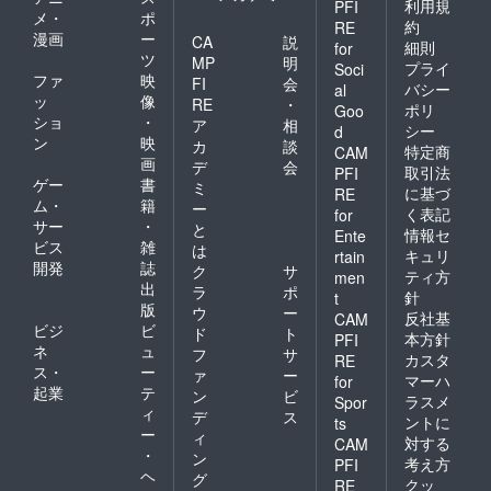
利用規
PFI
メ・
ポ
約
RE
漫画
ー
CA
説
細則
for
ツ
MP
明
プライ
Soci
ファ
映
FI
会
バシー
al
ッ
像
RE
・
ポリ
Goo
ショ
・
ア
相
シー
d
ン
映
カ
談
特定商
CAM
画
デ
会
取引法
PFI
ゲー
書
ミ
に基づ
RE
ム・
籍
ー
く表記
for
サー
・
と
情報セ
Ente
ビス
雑
は
キュリ
rtain
開発
誌
ク
サ
ティ方
men
出
ラ
ポ
針
t
版
ウ
ー
反社基
CAM
ビジ
ビ
ド
ト
本方針
PFI
ネ
ュ
フ
サ
カスタ
RE
ス・
ー
ァ
ー
マーハ
for
起業
テ
ン
ビ
ラスメ
Spor
ィ
デ
ス
ントに
ts
ー
ィ
対する
CAM
・
ン
考え方
PFI
ヘ
グ
クッ
RE