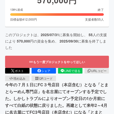
終了
138
%達成
目標金額
412,000
円
支援者数
55
人
このプロジェクトは、
2025/07/31
に募集を開始し、
55
人の支援
により
570,000
円の資金を集め、
2025/09/30
に募集を終了しま
した
もう一度プロジェクトをやってほしい
ポスト
シェア
LINEで送る
URLコピー
埋め込み
QRコード
今年の７月１日にFC３号店目（本店含む）となる「とま
とらーめん専門店」を名古屋にてオープンする予定でし
た。しかしトラブルによりオープン予定日の1か月前に
すべて白紙の状態に戻りました。再建として来年2～4月
に名古屋にてFC3号店目（本店含む）になる「とまと