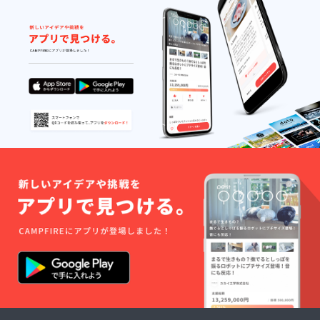
はお届
け商品
のラベ
ルに表
記され
ます。
商品開
封前に
は必ず
お届け
のリ
ターン
に貼付
された
ラベル
や注意
書きを
ご確認
くださ
い。」