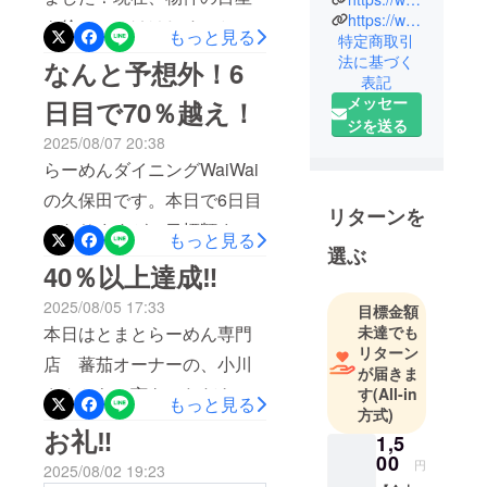
して、静岡
https://www.google.com/search?q=%E3%82%89%E3%83%BC%E3%82%81%E3%82%93%E3%83%80%E3%82%A4%E3%83%8B%E3%83%B3%E3%82%B0WaiWai&stick=H4sIAAAAAAAA_-NgU1I1qDAzMEw0Nk1JNTBKTjYwMDC0MqgwtTQ3N7QwszBOMjIzSDU0WcSq-Lip83HznsdNjY-bJj9ubnjctORxc_fj5s2PmzaEJ2YCEQCrF8tATQAAAA&hl=ja&mat=CX7JDIwtjf7YElYBYJahaSNKn0PDMVWydby0g5o978w1_CozDr1EOE1-tAYQEQLeO4hSvH2ZiYG4BBHrtIRN8BbdAiV4DGNI9GeehcPcO6LfgqaLhXD0wH6dSqvmz4PyEQ&authuser=0#mpd=~15636090183039633790/customers/reviews
も徐々につけはじめ、とて
もっと見る
特定商取引
に生まれ静
も良い流れでございます。
法に基づく
なんと予想外！6
岡で育つ。
表記
ここで特別に、支援してい
元々はサッ
メッセー
日目で70％越え！
カー選
ただいた方、且つ、静岡店
ジを送る
手！
2025/08/07 20:38
のみで、次回季節メニュー
を目指して
らーめんダイニングWaiWai
を先行提供しようかと思い
いたが下手
の久保田です。本日で6日目
ます。ご興味ある方は是
で断念。
リターンを
になりますが、目標額まで
現在は双子
もっと見る
非、店舗にてお問い合わせ
選ぶ
の子供を持
あと少しとなりました。ほ
40％以上達成‼
ください。
つ父として
んとーーーーーーーーうに
奮闘中。
2025/08/05 17:33
目標金額
感謝です。今日も暑すぎて
未達でも
本日はとまとらーめん専門
外に出たくない！という世
リターン
まず僕が料
店 蕃茄オーナーの、小川
が届きま
理に興味を
の思惑から、昼間の流動性
さんから一言をいただきま
す
(All-in
持ったきっ
もっと見る
のなさが売上等にのしか
方式)
した。「皆様、この度はあ
かけが「モ
お礼‼
1,5
かってきましたが、夜の皆
テたい！」
りがとうございます。すで
00
円
2025/08/02 19:23
様の行動力のおかげでこれ
からでし
に支援してくださった方含