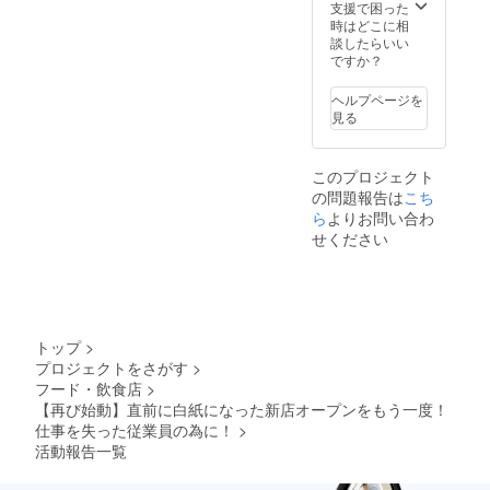
食用大
支援で困った
に貼付
豆油､
時はどこに相
された
にんに
談したらいい
ラベル
く､しょ
ですか？
や注意
うゆ､砂
書きを
糖､がら
ご確認
ヘルプページを
ｽｰﾌﾟの
くださ
見る
素､清
い。」
酒､醸造
調味料､
このプロジェクト
香辛料/
の問題報告は
調味料
こち
(ｱﾐﾉ酸
ら
よりお問い合わ
等)､
せください
香料､酸
味料(一
部に小
麦･ご
ま･ｾﾞﾗﾁ
ﾝ･大
トップ
>
豆・鶏
プロジェクトをさがす
>
肉･豚肉
フード・飲食店
>
を含む)
「原材
【再び始動】直前に白紙になった新店オープンをもう一度！
料及び
仕事を失った従業員の為に！
>
添加物
活動報告一覧
等の食
品表示