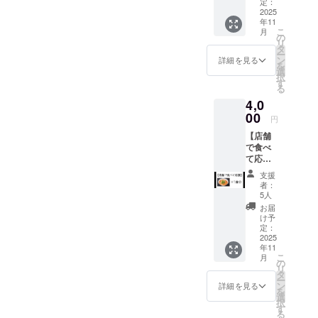
スピード感
社員
る方 皆
定：
（店
2025
さまの
を体験して
年11
長）、
温かい
いた最中、
こ
月
アルバ
応援
の
リ
イトは
出会ったの
が、私
タ
ー
すでに
たちの
ン
詳細を見る
が「トマト
を
在籍）
挑戦を
選
択
麺」でし
・提供
支えて
す
る
方法：
くれま
た。もとも
4,0
FC加盟
す。 そ
とトマトが
のQ＆A
00
の想い
円
大嫌いな僕
の送付
に心か
【店舗
・注意
ら感謝
が先輩に連
で食べ
事項：
を込め
れられ嫌々
て応
本案件
て、お
援】 各
の募集
行った「ト
礼の
支援
店舗の1
は通常
メッ
者：
マト麺」の
番人気
の募集
セージ
5人
味に衝撃を
とまと
と変更
をお届
お届
麺×1食
があり
けいた
け予
受けまし
分チ
ます。
定：
しま
た。「食べ
ケット
2025
す。
年11
※静岡
られ
こ
月
店
応援希
の
る！！」
リ
ミック
望の
タ
ー
と。
スチー
方、ご
ン
詳細を見る
を
ズのと
興味あ
瞬間に、独
選
択
まと麺
る方、
す
立を決意。
る
※名古屋