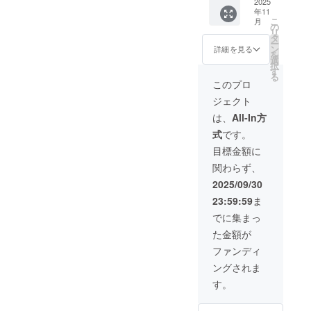
供致し
2025
換はで
酒精、
書きを
年11
ます。
きませ
かんす
ご確認
こ
月
・保存
ん。お
の
い ・原
くださ
リ
方法：
つりは
タ
材料
い。」
ー
麺（冷
でませ
ン
トマト
詳細を見る
を
蔵）、
ん。 ・
選
スープ
択
トマト
スタッ
す
ﾄﾏﾄ・
る
スープ
フにク
ｼﾞｭｰｽづ
このプロ
（常
ラウド
け(ｲﾀﾘｱ
ジェクト
温） ・
ファン
産)､ｶﾞﾗ
消費期
ディン
ｽｰﾌﾟ､ｿ
は、
All-In方
限もし
グで支
ﾃｰｵﾆｵﾝ､
式
です。
くは賞
援をし
ｻﾝﾁｭ味
味期
た旨を
噌､食
目標金額に
限：麺
お声掛
塩､ﾄﾏﾄ
関わらず、
（届き
けくだ
ﾍﾟｰｽﾄ､
次第10
さい。
食用大
2025/09/30
日
・有効
豆油､
23:59:59
ま
間）、
期間：
にんに
トマト
2025年
く､しょ
でに集まっ
スープ
11月15
うゆ､砂
た金額が
（枠外
日〜
糖､がら
に記
2026年
ｽｰﾌﾟの
ファンディ
載） ・
5月15日
素､清
ングされま
原材
までの6
酒､醸造
料 な
か月間
調味料､
す。
ま麺
香辛料/
小麦
調味料