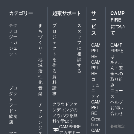
カテゴリー
起案サポート
サ
CAMP
ー
FIRE
テク
ま
プ
ス
ビ
につい
ノロ
ち
ロ
タ
ス
て
ジー
づ
ジ
ッ
・ガ
く
ェ
フ
CAM
CAMP
ジェ
り
ク
に
PFI
FIREと
ット
・
ト
相
RE
は
地
を
談
CAM
あんし
域
作
す
PFI
ん・安
活
る
る
RE
全への
性
資
コ
取り組
化
料
ミュ
み
プロ
音
請
ニ
ニュー
ダク
楽
求
ティ
ス
ト
CAM
ヘルプ
クラウドファ
フー
チ
PFI
お問い
ンディングの
ド・
ャ
RE
合わせ
ノウハウを無
飲食
レ
Crea
料で学ぼう
店
ン
tion
各種規定
CAMPFIRE
ジ
CAM
アカデミー
アニ
ス