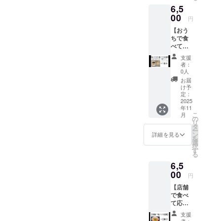
は一度
6,5
店
お問い
モッツ
00
合わせ
円
アレラ
くださ
「トマト嫌
【おう
チーズ
い。 正
ちで食
のとま
いというコ
社員
べて応
と麺 ・
（店
ンプレック
援】 と
静岡
長）、
支援
スを活か
まと
店、名
アルバ
者：
らーめ
古屋店
イトは
0人
し、嫌いだ
んセッ
共通で
すでに
お届
からこそわ
ト1食分
ご利用
在籍し
け予
を提供
かるトマト
いただ
定：
ていま
致しま
2025
けま
すの
のマイナス
年11
す。 ・
す。 ・
で、人
こ
月
部分を調理
保存方
現金へ
の
件で悩
リ
法：麺
の交換
という得意
タ
むこと
ー
（冷
はでき
ン
はあり
詳細を見る
分野でもっ
を
蔵）、
ませ
選
ませ
択
と払拭しオ
トマト
ん。お
す
ん。ほ
る
スープ
つりは
んとう
リジナリ
6,5
（常
でませ
にオー
ティーをだ
温） ・
00
ん。 ・
プンま
円
消費期
して、食べ
スタッ
でに必
【店舗
限もし
フにク
要な、
られるか
で食べ
くは賞
ラウド
資金と
ら、うまい
て応
味期
ファン
物件さ
援】 各
限：麺
ディン
に変えてみ
え見つ
支援
店舗の1
（届き
グで支
者：