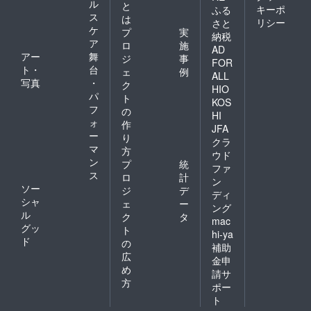
ル
と
キーポ
ふる
ス
は
リシー
さと
ケ
プ
実
納税
ア
ロ
施
AD
アー
舞
ジ
事
FOR
ト・
台
ェ
例
ALL
写真
・
ク
HIO
パ
ト
KOS
フ
の
HI
ォ
作
JFA
ー
り
クラ
マ
方
ウド
ン
プ
統
ファ
ス
ロ
計
ン
ソー
ジ
デ
ディ
シャ
ェ
ー
ング
ル
ク
タ
mac
グッ
ト
hi-ya
ド
の
補助
広
金申
め
請サ
方
ポー
ト