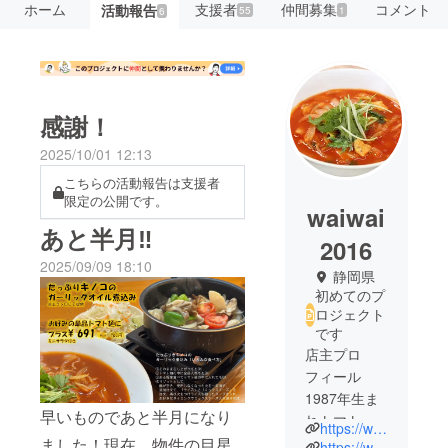
ホーム
支援者
仲間募集
コメント
活動報告
55
1
6
感謝！
2025/10/01 12:13
こちらの活動報告は支援者
限定の公開です。
waiwai
あと半月‼
2016
2025/09/09 18:10
静岡県
初めてのプ
ロジェクト
です
店主プロ
フィール
1987年生ま
早いものであと半月になり
れトマト嫌
https://www.waiwai-tomato.com/index.html
いな長男と
ました！現在、物件の目星
https://www.instagram.com/waiwai201607/?hl=ja