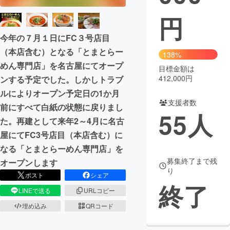
円
まちづくり・地域活性化
今年の７月１日にFC３号店目
（本店含む）となる「とまとらー
CAMPFIRE for Social Good
CAMPFIRE Creation
138%
めん専門店」を名古屋にてオープ
CAMPFIREふるさと納税
machi-ya
コミュニティ
目標金額は
412,000円
ンする予定でした。しかしトラブ
ルによりオープン予定日の1か月
支援者数
前にすべて白紙の状態に戻りまし
55
人
た。再建として来年2～4月に名古
屋にてFC3号店目（本店含む）に
なる「とまとらーめん専門店」を
募集終了まで残
オープンします
り
ポスト
シェア
終了
LINEで送る
URLコピー
埋め込み
QRコード