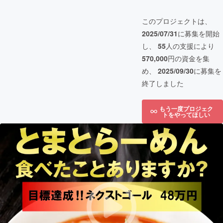
このプロジェクトは、
2025/07/31
に募集を開始
し、
55
人の支援により
570,000
円の資金を集
め、
2025/09/30
に募集を
終了しました
もう一度プロジェク
トをやってほしい