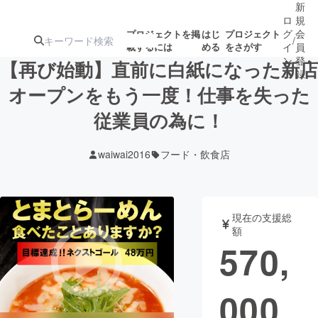
新
ロ
規
グ
会
プロジェクトを掲
はじ
プロジェクト
/
載するには
める
をさがす
イ
員
ン
登
【再び始動】直前に白紙になった新店
録
オープンをもう一度！仕事を失った
従業員の為に！
人気のプロ
注目のリ
注目の新着プロ
募集終了が近いプ
もうすぐ公開
ジェクト
ターン
ジェクト
ロジェクト
されます
waiwai2016
フード・飲食店
アート・写真
音楽
現在の支援総
テクノロジー・ガジェット
ゲーム・サ
額
570,
映像・映画
書籍・雑誌
000
ビジネス・起業
チャレンジ