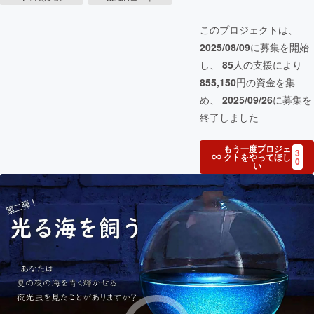
このプロジェクトは、
2025/08/09
に募集を開始
し、
85
人の支援により
855,150
円の資金を集
め、
2025/09/26
に募集を
終了しました
もう一度プロジェ
3
クトをやってほし
0
い