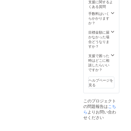
支援に関するよ
ク、宅
でお届
利島村
くある質問
急便、
けしま
（利
もしく
す。 弊
手数料はいく
島）・
は、宅
社で対
らかかります
御蔵島
急便タ
応でき
か？
村（御
イム
ない以
蔵
サービ
下の地
目標金額に届
島）・
スで出
域は
かなかった場
式根島
来る限
キャン
合どうなりま
小笠原
り最短
セル扱
すか？
諸島：
で お届
いとさ
小笠原
けしま
せてい
支援で困った
村（父
す。 弊
ただき
時はどこに相
島・母
社で対
ます。
談したらいい
島・硫
応でき
伊豆諸
ですか？
黄島・
ない以
島：
南鳥島
下の地
青ヶ島
など）
ヘルプページを
域は
村
見る
キャン
（青ヶ
セル扱
島）・
いとさ
利島村
このプロジェクト
せてい
（利
の問題報告は
ただき
こち
島）・
ます。
御蔵島
ら
よりお問い合わ
伊豆諸
村（御
せください
島：
蔵
青ヶ島
島）・
村
式根島