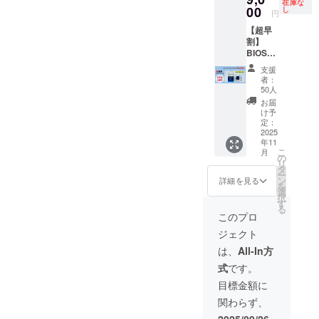
「BOISPHERE」の魅力に
在庫な
のセッ
00
取扱説
し
急便タ
ターの皆さまお一人お一人
円
トにつ
ついてお伝えさせていただ
明書 ・
イム
【超早
いてご
に確実にお届けし、DINOの
DINO 2
サービ
きます。BIOSPHEREは渦
割】
案内い
パック
スで出
光を楽しんで頂きたく思っ
BIOSP
たしま
（ 1
来る限
鞭毛藻をガラスの球体の容
HERE 1
す。 送
パック
り最短
支援
ております。今後とも引き
個 ※ リ
料もリ
230ml )
でお届
者：
器の中で飼育できます。夜
ターン
ターン
・DINO
50人
けしま
続きよろしくお願いいたし
価格は
のセッ
間にBIOSPHEREを振る事
FOOD 1
す。 弊
お届
送料・
ト内容
ます。
パック
け予
社で対
でプランクトンが放つ青い
消費税
に含ま
定：
（ 1
応でき
込みの
2025
れま
パック
ない以
光を目の前で鑑賞する事が
年11
価格で
す。 ・
200ml )
下の地
こ
月
す。 今
ガラス
の
注記1：
域は
出来ます。育て方はとても
リ
回用意
容器(直
タ
2個セッ
キャン
ー
させて
径
簡単、植物のように付属の
ン
トの場
詳細を見る
セル扱
を
いただ
15cm)
選
合は上
いとさ
択
栄養剤を与えるだけで水替
いたリ
＋シリ
す
記内容
せてい
る
ターン
コン栓1
が2セッ
このプロ
ただき
えなどのメンテナンスは不
のセッ
個 ・
トとな
ます。
ジェクト
トにつ
取扱説
りま
伊豆諸
要です。DINOが放つ神秘的
いてご
明書 ・
す。 注
は、
All-In方
島：
案内い
DINO 2
な青い光を眺めるひととき
記2：本
青ヶ島
式
です。
たしま
パック
製品は
村
はあなたにゆっくりと流れ
す。 送
（ 1
ゆう
目標金額に
（青ヶ
料もリ
パック
パッ
島）・
る時間を作ることでしょ
関わらず、
ターン
230ml )
ク、宅
利島村
のセッ
・DINO
急便、
2025/09/26
（利