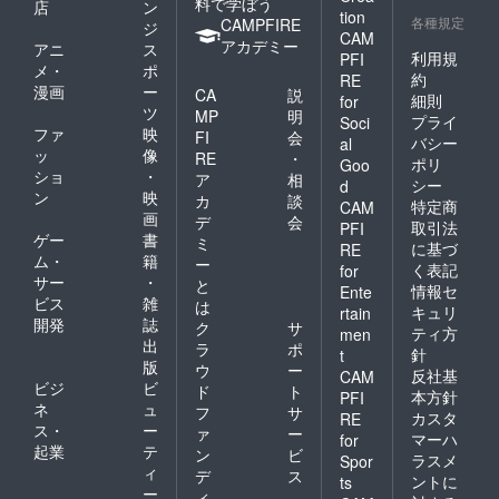
料で学ぼう
店
ン
tion
各種規定
CAMPFIRE
ジ
CAM
アカデミー
アニ
ス
利用規
PFI
メ・
ポ
約
RE
漫画
ー
CA
説
細則
for
ツ
MP
明
プライ
Soci
ファ
映
FI
会
バシー
al
ッ
像
RE
・
ポリ
Goo
ショ
・
ア
相
シー
d
ン
映
カ
談
特定商
CAM
画
デ
会
取引法
PFI
ゲー
書
ミ
に基づ
RE
ム・
籍
ー
く表記
for
サー
・
と
情報セ
Ente
ビス
雑
は
キュリ
rtain
開発
誌
ク
サ
ティ方
men
出
ラ
ポ
針
t
版
ウ
ー
反社基
CAM
ビジ
ビ
ド
ト
本方針
PFI
ネ
ュ
フ
サ
カスタ
RE
ス・
ー
ァ
ー
マーハ
for
起業
テ
ン
ビ
ラスメ
Spor
ィ
デ
ス
ントに
ts
ー
ィ