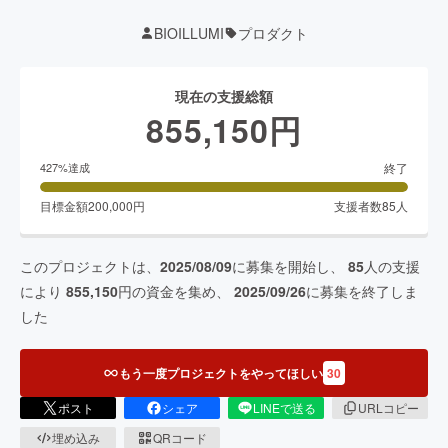
BIOILLUMI
プロダクト
現在の支援総額
855,150
円
終了
427
%達成
目標金額
200,000
円
支援者数
85
人
このプロジェクトは、
2025/08/09
に募集を開始し、
85
人の支援
により
855,150
円の資金を集め、
2025/09/26
に募集を終了しま
した
もう一度プロジェクトをやってほしい
30
ポスト
シェア
LINEで送る
URLコピー
埋め込み
QRコード