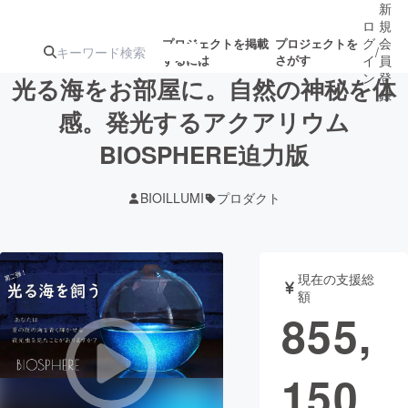
新
ロ
規
グ
会
プロジェクトを掲載
プロジェクトを
/
するには
さがす
イ
員
ン
登
光る海をお部屋に。自然の神秘を体
録
感。発光するアクアリウム
BIOSPHERE迫力版
人気のプロ
注目のリ
注目の新着プロ
募集終了が近いプ
もうすぐ公開
ジェクト
ターン
ジェクト
ロジェクト
されます
BIOILLUMI
プロダクト
アート・写真
音楽
現在の支援総
テクノロジー・ガジェット
ゲーム・サ
額
855,
映像・映画
書籍・雑誌
150
ビジネス・起業
チャレンジ