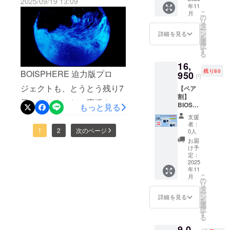
2025/09/19 13:09
タッフ一同大変嬉しく思い
年11
込みの
ガラス
送の流れですがBIOILLUMI
こ
月
価格で
容器(直
の
ます。本プロジェクトです
リ
よりご購入順に受け取り希
す。 今
径
タ
ー
回用意
15cm)
が、終了まで残り36時間と
ン
詳細を見る
望日を個別にメッセージに
を
させて
＋シリ
選
択
なりました。応援を考えて
いただ
コン栓1
す
てヒアリングさせていただ
る
いたリ
個 ・
る方は是非お見逃しなく！
16,
ターン
取扱説
きます。商品の性質上、発
残り80
BOISPHERE 迫力版プロ
のセッ
950
明書 ・
円
送にはお受け取り希望日が
トにつ
DINO 2
ジェクトも、とうとう残り7
【ペア
いてご
パック
必要ですので必ずご返信の
割】
案内い
（ 1
日となりました。応援を考
BIOSP
もっと見る
たしま
パック
ほどお願いします。!!!ご注
HERE 2
す。 送
230ml )
えてる方は是非お見逃しな
支援
個セッ
料もリ
・DINO
意!!!：くれぐれもこちらの活
者：
ト ※ リ
く！本当に、本当に 多く方
1
2
次のページ
ターン
FOOD 1
0人
ターン
動レポートへは返信しない
のセッ
パック
お届
に、見ていただき、関心・
価格は
ト内容
（ 1
け予
ようにしてください。お受
送料・
に含ま
定：
パック
興味を持っていただきとて
消費税
2025
れま
200ml )
け取り希望日のヒアリング
年11
込みの
す。 ・
注記1：
も感謝いたします。お陰様
こ
月
価格で
ガラス
の
本製品
は10月中旬より開始して、
リ
す。 今
で60万円突破しました！ご
容器(直
タ
はゆう
ー
回用意
10月下旬より発送できる
径
ン
パッ
詳細を見る
を
購入を検討・考えられてい
させて
15cm)
選
ク、宅
択
様、鋭意準備を進めて参り
いただ
＋シリ
す
急便、
る方に改めて
る
いたリ
コン栓1
もしく
ます。一日でも早くサポー
9,0
ターン
個 ・
は、宅