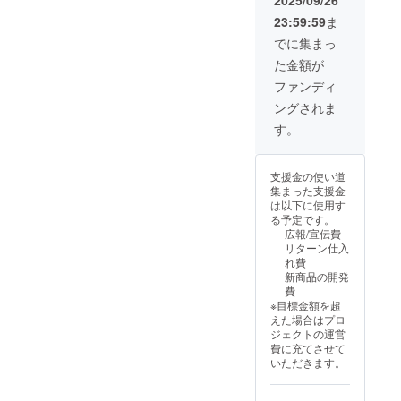
う。
ト内容
FOOD 1
もしく
島）・
23:59:59
ま
に含ま
パック
は、宅
御蔵島
れま
（ 1
急便タ
でに集まっ
村（御
す。 ・
パック
イム
蔵
た金額が
ガラス
200ml )
サービ
島）・
容器(直
注記1：
スで出
ファンディ
式根島
径
2個セッ
来る限
小笠原
ングされま
15cm)
トの場
り最短
諸島：
＋シリ
合は上
でお届
す。
小笠原
コン栓1
記内容
けしま
村（父
個 ・
が2セッ
す。 弊
島・母
取扱説
トとな
社で対
島・硫
支援金の使い道
明書 ・
りま
応でき
黄島・
集まった支援金
DINO 2
す。 注
ない以
南鳥島
は以下に使用す
パック
記2：本
下の地
など）
る予定です。
（ 1
製品は
域は
広報/宣伝費
パック
ゆう
キャン
リターン仕入
230ml )
パッ
セル扱
れ費
・DINO
ク、宅
いとさ
新商品の開発
FOOD 1
急便、
せてい
費
パック
もしく
ただき
※目標金額を超
（ 1
は、宅
ます。
えた場合はプロ
パック
急便タ
伊豆諸
ジェクトの運営
200ml )
イム
島：
費に充てさせて
注記1：
サービ
青ヶ島
いただきます。
本製品
スで出
村
はゆう
来る限
（青ヶ
パッ
り最短
島）・