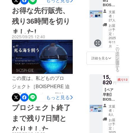
もっと見る
しさを皆様
BIOSP
光するアクアリウム
にお伝え出
お得な先行販売、
HERE 1
支援
BIOSPHERE迫力版］に興
来たら幸い
個 ※ リ
者：
残り36時間を切り
ターン
27人
です。
味をお持ちいただき、誠に
価格は
お届
送料・
ました!
け予
ありがとうございます。昨
消費税
定：
2025/09/25 12:40
込みの
2025
日9月27日をもって本プロ
年11
価格で
こ
月
ジェクトは終了いたしまし
す。 今
の
リ
回用意
タ
た。・応援購入総額：
ー
させて
ン
詳細を見る
を
いただ
選
855,150円・サポーター人
択
いたリ
す
る
ターン
数：85人多くの応援購入、
15,
のセッ
この度は、私どものプロ
応援コメントをいただき、
残り12
トにつ
820
円
いてご
ジェクト［BOISPHERE 迫
BIOILLUMIスタッフ一同た
​【ペア
案内い
力版プロジェク］に興味を
早割】
たしま
もっと見る
いへん嬉しく思います。良
BIOSP
す。 送
お持ちいただき、誠にあり
HERE 2
料もリ
プロジェクト終了
い品質で、スケジュール通
支援
個セッ
ターン
者：
がとうございます。 多くの
り送れるよう、我々の責任
ト ※ リ
のセッ
8人
まで残り7日間と
ターン
ト内容
応援購入、応援コメントを
お届
を果たすべく出荷の準備に
価格は
に含ま
け予
なりました
いただき、BIOILLUMIス
送料・
れま
定：
取り掛かります。今後の発
消費税
2025
す。 ・