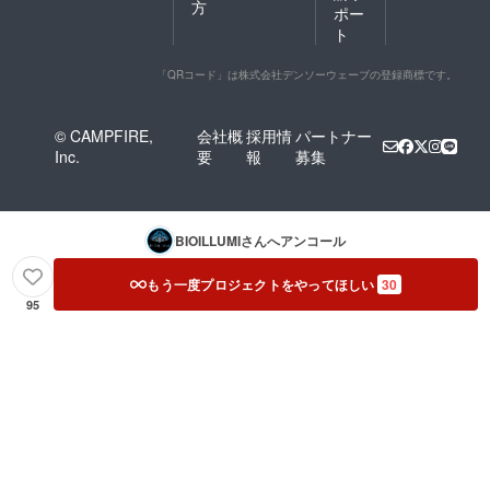
方
ポー
ト
「QRコード」は株式会社デンソーウェーブの登録商標です。
© CAMPFIRE,
会社概
採用情
パートナー
Inc.
要
報
募集
BIOILLUMI
さんへアンコール
もう一度プロジェクトをやってほしい
30
95