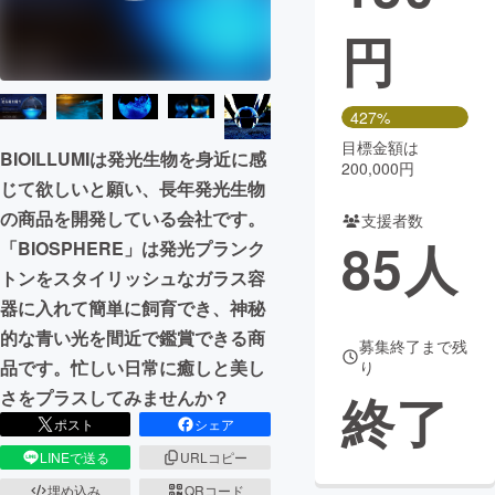
円
まちづくり・地域活性化
CAMPFIRE for Social Good
CAMPFIRE Creation
427%
CAMPFIREふるさと納税
machi-ya
コミュニティ
目標金額は
BIOILLUMIは発光生物を身近に感
200,000円
じて欲しいと願い、長年発光生物
の商品を開発している会社です。
支援者数
85
人
「BIOSPHERE」は発光プランク
トンをスタイリッシュなガラス容
器に入れて簡単に飼育でき、神秘
的な青い光を間近で鑑賞できる商
募集終了まで残
品です。忙しい日常に癒しと美し
り
終了
さをプラスしてみませんか？
ポスト
シェア
LINEで送る
URLコピー
埋め込み
QRコード