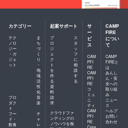
カテゴリー
起案サポート
サ
CAMP
ー
FIRE
テク
ま
プ
ス
ビ
につい
ノロ
ち
ロ
タ
ス
て
ジー
づ
ジ
ッ
・ガ
く
ェ
フ
CAM
CAMP
ジェ
り
ク
に
PFI
FIREと
ット
・
ト
相
RE
は
地
を
談
CAM
あんし
域
作
す
PFI
ん・安
活
る
る
RE
全への
性
資
コ
取り組
化
料
ミュ
み
プロ
音
請
ニ
ニュー
ダク
楽
求
ティ
ス
ト
CAM
ヘルプ
クラウドファ
フー
チ
PFI
お問い
ンディングの
ド・
ャ
RE
合わせ
ノウハウを無
飲食
レ
Crea