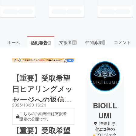
ホーム
支援者
仲間募集
コメント
活動報告
85
1
8
【重要】受取希望
日ヒアリングメッ
セージへの返信に
BIOILL
2025/10/29 16:24
関しまして
UMI
こちらの活動報告は支援者
限定の公開です。
神奈川県
【重要】受取希望
他に2件の
プロジェク