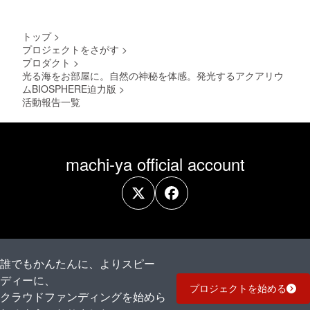
（青ヶ
小笠原
島）・
諸島：
利島村
小笠原
トップ
>
（利
村（父
プロジェクトをさがす
>
島）・
島・母
プロダクト
>
御蔵島
島・硫
村（御
光る海をお部屋に。自然の神秘を体感。発光するアクアリウ
黄島・
蔵
南鳥島
ムBIOSPHERE迫力版
>
島）・
など）
活動報告一覧
式根島
小笠原
諸島：
小笠原
村（父
machi-ya official account
島・母
島・硫
黄島・
南鳥島
など）
誰でもかんたんに、よりスピー
ディーに、
プロジェクトを始める
クラウドファンディングを始めら