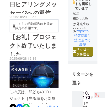
日ヒアリングメッ
トを掲載し
ています
セージへの返信に
私達
2025/10/20 09:57
BIOILLUMI
関しまして
は発光生物
こちらの活動報告は支援者
限定の公開です。
好きが高
https://bioillumi.com
じ、発光生
【お礼】プロジェ
特定商取引
物をもっと
法に基づく
クト終了いたしま
表記
皆様に身近
メッセー
に感じてい
した
ジを送る
ただくため
2025/09/28 12:19
に、生活に
合った飼育
のしやすい
リターンを
商品を長年
開発して来
選ぶ
た会社で
この度は、私どものプロ
す。
10,
残り
170
173
発光生物の
ジェクト［光る海をお部屋
円
光の素晴ら
【早
に。自然の神秘を体感。発
割】