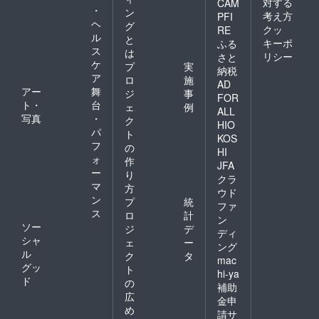
対する
CAM
・
ン
考え方
PFI
ヘ
グ
クッ
RE
ル
と
キーポ
ふる
ス
は
リシー
さと
ケ
プ
実
納税
ア
ロ
施
AD
アー
舞
ジ
事
FOR
ト・
台
ェ
例
ALL
写真
・
ク
HIO
パ
ト
KOS
フ
の
HI
ォ
作
JFA
ー
り
クラ
マ
方
ウド
ン
プ
統
ファ
ス
ロ
計
ン
ソー
ジ
デ
ディ
シャ
ェ
ー
ング
ル
ク
タ
mac
グッ
ト
hi-ya
ド
の
補助
広
金申
め
請サ