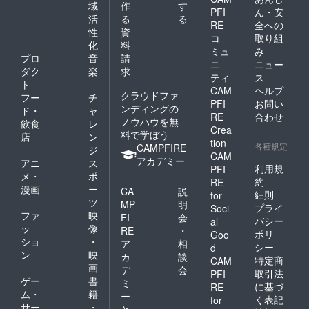
域
作
す
PFI
ん・安
活
る
る
RE
全への
性
資
コ
取り組
化
料
ミュ
み
プロ
音
請
ニ
ニュー
ダク
楽
求
ティ
ス
ト
CAM
ヘルプ
クラウドファ
フー
チ
PFI
お問い
ンディングの
ド・
ャ
RE
合わせ
ノウハウを無
飲食
レ
Crea
料で学ぼう
店
ン
tion
各種規定
CAMPFIRE
ジ
CAM
アカデミー
アニ
ス
利用規
PFI
メ・
ポ
約
RE
漫画
ー
CA
説
細則
for
ツ
MP
明
プライ
Soci
ファ
映
FI
会
バシー
al
ッ
像
RE
・
ポリ
Goo
ショ
・
ア
相
シー
d
ン
映
カ
談
特定商
CAM
画
デ
会
取引法
PFI
ゲー
書
ミ
に基づ
RE
ム・
籍
ー
く表記
for
サー
・