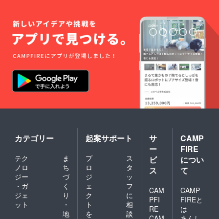
す。
カテゴリー
起案サポート
サ
CAMP
ー
FIRE
テク
ま
プ
ス
ビ
につい
ノロ
ち
ロ
タ
ス
て
ジー
づ
ジ
ッ
・ガ
く
ェ
フ
CAM
CAMP
ジェ
り
ク
に
PFI
FIREと
ット
・
ト
相
RE
は
地
を
談
CAM
あんし