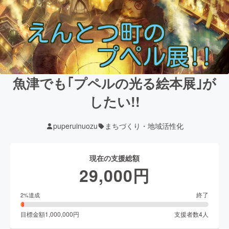
魚津でも｢プペルの光る絵本展｣が
したい!!
puperuinuozu
まちづくり・地域活性化
現在の支援総額
29,000
円
終了
2
%達成
目標金額
1,000,000
円
支援者数
4
人