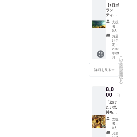
●読み聞
作家さ
ろしく
【1日ボ
かせ ●
んたち
お願い
ラン
支援金
の楽し
しま
ティア
の集ま
いマル
す。
スタッ
る金額
シェ ●
支援
フ券】
によっ
プペル
者：
●ランチ
て→ヒ
展に関
0人
付 1日
カル絵
する展
お届
ボラン
本見れ
示や販
け予
ティア
ます!!
定：
売 ●ス
とし
2018
【プペ
ナック
年09
て、
ルマル
キャン
こ
月
「プペ
シェ】
の
ディー
リ
ル展」
●近隣の
タ
もど
ー
を一緒
作家さ
ン
き？(な
詳細を見る
を
に盛り
んたち
選
んか子
択
上げて
の楽し
す
供たち
る
くださ
いマル
が喜び
8,0
る方‼
シェ ●
そうな
お待ち
00
プペル
もの考
円
してお
展に関
案中) 皆
「助け
りま
する展
さまの
たい気
す。 5
示や販
お越し
持ち～
日に前
売 ●ス
を心よ
大」1日
日入
ナック
りお待
支援
チケッ
り、わ
キャン
ちして
者：
ト 【魚
からな
ディー
0人
おりま
津｢プペ
いこ
もど
す。
お届
ル展」
と、ご