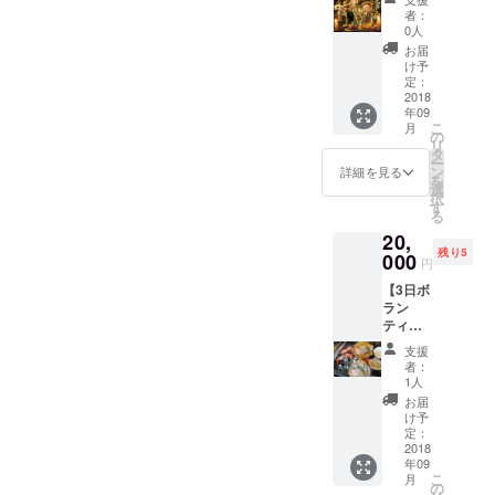
日チ
ランチ
今回プ
が喜び
者：
けてい
ケット
付き 来
ペル展
0人
そうな
ます。
【魚津
られた
が開催
もの考
お届
なの
｢プペル
方々の
される
け予
案中) 皆
で、海
展」特
ご案
定：
埋没林
さまの
沿いに
製ポス
2018
内、一
博物館
お越し
博物館
年09
ター】
緒に写
の近く
を心よ
はあり
こ
月
【ハイ
真を
の
には ｢ミ
りお待
ます。
リ
ビジョ
撮った
タ
ラー
ちして
蜃気楼
ー
ンシア
りなど
ン
ジュラ
詳細を見る
おりま
の見え
を
ター】
楽しく
選
ンド｣や
す。
る街と
択
17：00
盛り上
す
｢魚津水
しても
る
～
げてく
族館｣も
有名で
20,
18：30
ださる
あり楽
す。 来
残り5
～ 2回
000
方、い
しいで
円
られた
講演 ●
らして
す。 海
時に蜃
【3日ボ
映像 ●
くだ
沿いの
気楼が
ラン
人形劇
さーい♪
ミラー
見えた
ティア
●読み聞
メール
ジュラ
ら、と
スタッ
かせ ●
にてご
ンドの
支援
ても素
フ券】
支援金
参加く
大観覧
者：
敵です
●ランチ
の集ま
ださる
1人
車に乗
ね。
＋寝所
る金額
ご希望
れば 目
お届
付 3日
によっ
日をお
け予
の前に
ボラン
て→ヒ
定：
聞きし
広がる
ティア
2018
カル絵
ます。
大きな
年09
とし
本見れ
よろし
海や 立
こ
月
て、
ます!!
の
くお願
山連峰