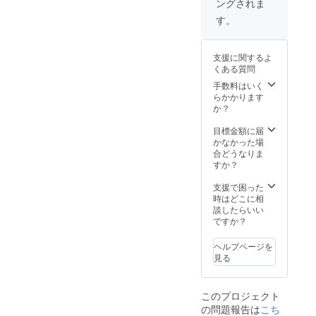
ングされま
数あり
ジョン
望の有
もご同
新鮮な
シア
無…
伴くだ
す。
魚を
ターの
メール
さい。)
と〜っ
エン
にてお
●ハイビ
ても美
ディン
伺いし
ジョン
支援に関するよ
味しく
グスク
ます)
シア
くある質問
いただ
ロール
ご支
ターの
けちゃ
にて
援お待
エン
手数料はいく
いま
感謝の
ちして
ディン
らかかります
す。 魚
思いを
おりま
グスク
か？
津の海
込めて
す。
ロール
と山は
お名前
にて
目標金額に届
すごく
載せさ
感謝の
かなかった場
接近し
せてく
思いを
合どうなりま
ている
ださ
込めて
すか？
ので、
い。
お名前
川に流
(匿名希
載せさ
支援で困った
れる水
望の有
せてく
時はどこに相
や地下
無…
ださ
談したらいい
水はよ
メール
い。
ですか？
どむこ
にてお
(匿名希
となく
伺いし
望の有
ヘルプページを
とても
ます)
無…
見る
美味し
お越し
メール
い水と
頂ける
にてお
なりま
のをお
伺いし
このプロジェクト
す。 豊
待ちし
ます)
の問題報告は
こち
富な自
ており
ご支