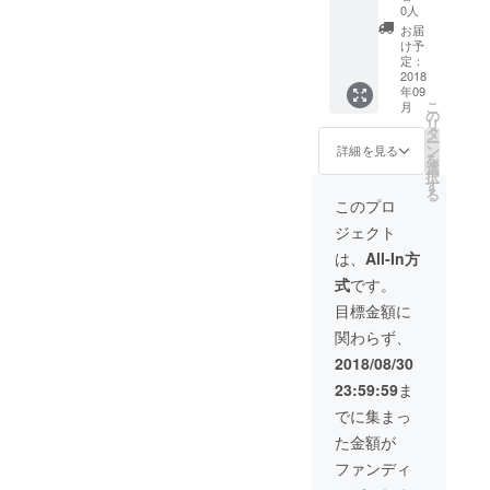
見せて
希望の
子 がわ
絵を2枚
0人
くれる
A2ポス
かるＤ
プレゼ
お届
人の意
ター3枚
ＶＤ ●
ント ●
け予
思の届
●魚津
プラチ
魚津
定：
かない
「プペ
ナチ
「プペ
2018
年09
尊いも
ル展」
ケット
ル展」
こ
月
の。 ま
特製Ｔ
(何人で
特製Ｔ
の
リ
さに不
シャツ
もご同
シャツ
タ
ー
思議な
(サイズ
伴くだ
(サイス
ン
詳細を見る
を
街！ ●
指定) ●
さい。)
指定) ●
選
択
美味し
魚津 ｢プ
●ハイビ
魚津
す
る
い”海の
ペル
ジョン
「プペ
このプロ
幸” ”
展」特
シア
ル展」
ジェクト
山の幸”
製缶
ターの
特製缶
魚津市
バッチ
エン
バッチ
は、
All-In方
はまさ
●3日間
ディン
●魚津
式
です。
にその
の様子
グスク
「プペ
名のと
がわか
ロール
ル展」
目標金額に
おり 新
るＤＶ
にて
特製タ
関わらず、
鮮な魚
Ｄ ●プ
感謝の
オル ●3
介類の
ラチナ
思いを
日間の
2018/08/30
宝庫で
チケッ
込めて
様子が
23:59:59
ま
す。 市
ト(何人
お名前
わかる
内には
でもご
載せさ
ＤＶＤ
でに集まっ
お寿司
同伴く
せてく
●プラチ
た金額が
屋さん
ださ
ださ
ナチ
や 飲食
い。) ●
い。
ケット
ファンディ
店も多
ハイビ
(匿名希
(何人で