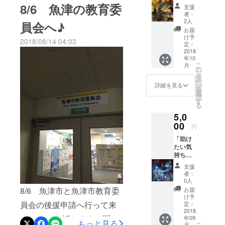
枠】 な
支援・
売 ●ス
8/6 魚津の教育委
支援
んとな
お越し
ナック
者：
く・
いただ
キャン
2人
員会へ♪
けっこ
けるの
ディー
お届
う楽し
お待ち
もど
け予
2018/08/14 04:03
んでご
してお
定：
き？(な
支援い
2018
ります
んか子
年10
ただけ
(^-^)♪
供たち
こ
月
る方 よ
の
が喜び
リ
ろしく
タ
そうな
ー
お願い
ン
もの考
詳細を見る
を
しま
選
案中) 皆
択
す。 ●3
す
さまの
る
日間の
お越し
5,0
「プペ
を心よ
ル展」
00
りお待
円
の様子
ちして
「助け
がわか
おりま
たい気
る特製
す。
持ち～
ＤＶＤ
中」1日
付 ●ご
支援
チケッ
支援し
者：
ト 【魚
て頂い
0人
津｢プペ
た方々
8/6 魚津市と魚津市教育委
お届
ル展」
に感謝
け予
特製缶
員会の後援申請へ行って来
の気持
定：
バッ
2018
ちを込
ましたー お話たくさん聞い
年09
チ】
め
もっと見る
こ
月