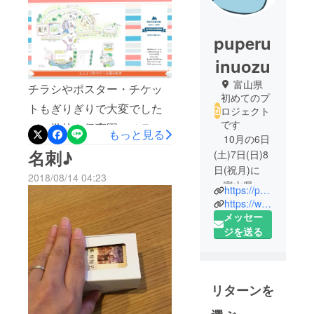
puperu
inuozu
富山県
チラシやポスター・チケッ
初めてのプ
トもぎりぎりで大変でした
ロジェクト
です
が、学校や保育園にチラシ
もっと見る
10月の6日
を配布させていただいた
名刺♪
(土)7日(日)8
り、公民館や児童センター
日(祝月)に
2018/08/14 04:23
富山県魚
にも配布・掲示させていた
https://puperuten-uozu.amebaownd.com/
津市で開催
https://www.facebook.com/puperu.in.uozu/?modal=admin_todo_tour
だき、本当に感謝しており
される
メッセー
ます。 たくさんの方々のご
《えんとつ
ジを送る
協力のもと、準備を進めて
町のプぺ
ル》の光る
いくことができました。 埋
絵本展の
没林博物館の連絡通路に展
リターンを
実行委員
示させて頂く、プペルのポ
会です。