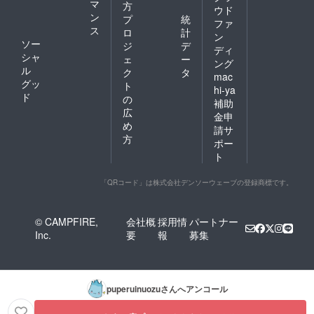
マ
方
ウド
ン
プ
統
ファ
ス
ロ
計
ン
ソー
ジ
デ
ディ
シャ
ェ
ー
ング
ル
ク
タ
mac
グッ
ト
hi-ya
ド
の
補助
広
金申
め
請サ
方
ポー
ト
「QRコード」は株式会社デンソーウェーブの登録商標です。
© CAMPFIRE,
会社概
採用情
パートナー
Inc.
要
報
募集
puperuinuozu
さんへアンコール