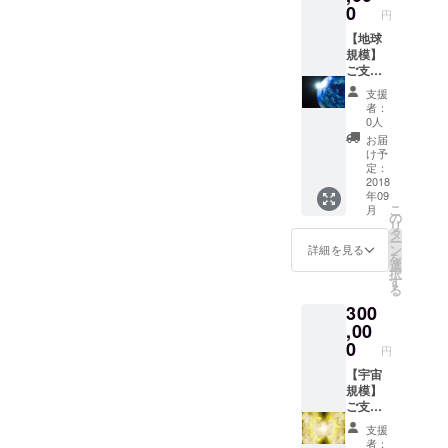
ルにて
けど心
さまの
0
す(^-^)
円
お知ら
配なこ
お越し
せくだ
と、わ
【地球
を心よ
さい。
からな
規模】
りお待
今回
事．．
ご支援‼
ちして
「プペ
．。 そ
●購入し
おりま
支援
ル展」
んなこ
た光る
す。
者：
が開催
とにお
絵を1枚
0人
される
答えす
プレゼ
お届
魚津市
るノウ
ント ●
け予
は どん
ハウが
魚津
定：
なと
詰まっ
「プペ
2018
年09
こ？ ●
た内容
ル展」
こ
月
なんと
をもと
特製Ｔ
の
リ
いって
に、子
シャツ
タ
ー
も ”蜃気
供たち
(サイズ
ン
詳細を見る
を
楼” ”
に感動
指定) ●
選
択
ほたる
を与え
魚津 ｢プ
す
る
い
るプペ
ペル
300
か” ”
ル展を
展」特
埋没林”
開催し
製缶
,00
魚津の
てみて
バッチ
0
円
全国に
くださ
●魚津
誇る三
い(^-^)
｢プペル
【宇宙
大奇観‼
●プペル
展」特
規模】
どれも
展開催
製タオ
ご支援‼
自然の
ノウハ
ル ●3日
●購入し
支援
営みが
ウ ●ご
間の様
た光る
者：