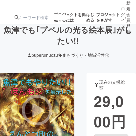
新
ロ
規
グ
会
プロジェクトを掲
はじ
プロジェクト
/
載するには
める
をさがす
イ
員
ン
登
魚津でも｢プペルの光る絵本展｣がし
録
たい!!
人気のプロ
注目のリ
注目の新着プロ
募集終了が近いプ
もうすぐ公開
puperuinuozu
まちづくり・地域活性化
ジェクト
ターン
ジェクト
ロジェクト
されます
アート・写真
音楽
現在の支援総
額
29,0
テクノロジー・ガジェット
ゲーム・サ
00
円
映像・映画
書籍・雑誌
ビジネス・起業
チャレンジ