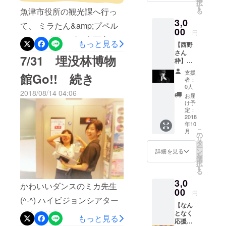
択
●映像 ●
す
魚津市役所の観光課へ行っ
る
人形劇
3,0
●読み聞
て、 ミラたん&amp;プペル
かせ ●
00
円
支援金
のコラボグッズの企画書を
もっと見る
【西野
の集ま
出しに行ったとき ミラたん
さん
る金額
7/31 埋没林博物
枠】お
によっ
のかわいい画像をたくさん
気持ち
て→ヒ
支援
館Go!! 続き
でポ
カル絵
者：
送って下さりありがとうご
チッと
本見れ
0人
2018/08/14 04:06
ご支援
ます!!
ざいます(^-^)
お届
くださ
園児以
け予
い
下無料
定：
(^▽^)/
2018
です。
年10
●3日間
【プペ
こ
月
の「プ
ルマル
の
リ
ペル
シェ】
タ
ー
展」の
●近隣の
ン
詳細を見る
を
様子が
作家さ
選
択
わかる
んたち
す
る
ＤＶＤ
の楽し
3,0
付‼
いマル
かわいいダンスのミカ先生
ご覧に
00
シェ ●
円
なって
(^-^) ハイビジョンシアター
プペル
【なん
お楽し
展に関
の入口前！!
となく
みくだ
する展
もっと見る
応援
さい ご
示や販