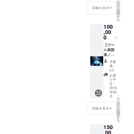
リ
「プペ
園児以
タ
いしま
の美し
ー
ル展」
下無料
ン
す。
詳細を見る
い山並
を
を一緒
です。
選
みも見
択
に盛り
【ミニ
す
れて素
る
上げて
マル
敵で
100
くださ
シェ】
す。 ミ
る方‼
,00
●地域の
ラー
寝食を
作家さ
0
ジュラ
円
共にし
んたち
ンドに
て味わ
【プペ
の楽し
はポ
うプペ
ル展開
いマル
ニーも
ル展…
催ノウ
シェ ●
いて 餌
楽しみ
ハウを
プペル
をあげ
支援
にして
プレゼ
展に関
たり、
者：
お待ち
ント!!】
する展
0人
乗るこ
してお
ご自分
示や販
ともで
お届
りま
の手で
売 ●ス
け予
きま
す。 5
ご自分
ナック
定：
す。 こ
日に前
の街
2018
キャン
ころや
年09
日入
で、プ
ディー
さしい
こ
月
り、わ
ペル展
もど
の
ポニー
リ
からな
を開い
き？(な
タ
に触れ
ー
いこ
てみた
んか子
ン
詳細を見る
合うこ
を
と、ご
いとい
供たち
選
とは 心
択
希望な
う
が喜び
す
に残る
る
どあり
方々。
そうな
ものと
150
ました
やって
もの考
なると
ら メー
みたい
,00
案中) 皆
思いま