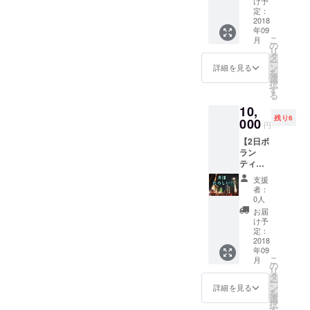
き？(な
け予
特製缶
希望な
定：
んか子
バッ
2018
どあり
供たち
年09
チ】
ました
が喜び
こ
月
【魚津
ら メー
の
そうな
リ
｢プペル
ルにて
タ
もの考
ー
展」特
お知ら
ン
案中) 皆
詳細を見る
を
製Ｔ
せくだ
選
さまの
択
シャ
さい。
す
お越し
る
ツ】サ
今回
を心よ
10,
イズ指
「プペ
りお待
残り6
定 【ハ
000
ル展」
ちして
円
イビ
が開催
おりま
【2日ボ
ジョン
される
す。
ラン
シア
埋没林
ティア
ター】
博物館
スタッ
17：00
の埋没
支援
フ券】
～
林と
者：
●ランチ
18：30
は．．
0人
＋寝所
～ 2回
． 文字
お届
付 2日
講演 ●
どお
け予
ボラン
映像 ●
定：
り“埋も
ティア
2018
人形劇
れた
年09
とし
●読み聞
林”のこ
こ
月
て、
かせ ●
の
とで
リ
「プペ
支援金
タ
す。 魚
ー
ル展」
の集ま
ン
津埋没
詳細を見る
を
を一緒
る金額
選
林は、
択
に盛り
によっ
す
約2,000