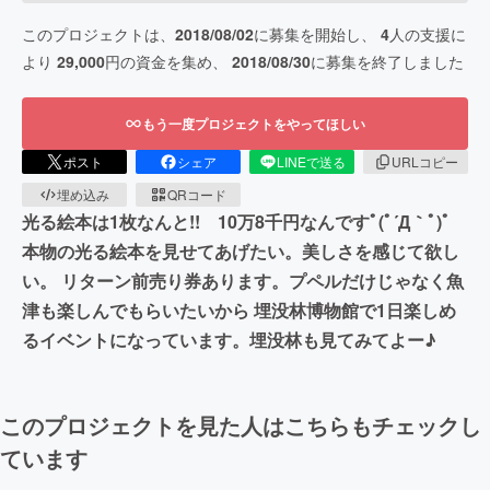
このプロジェクトは、
2018/08/02
に募集を開始し、
4
人の支援に
より
29,000
円の資金を集め、
2018/08/30
に募集を終了しました
もう一度プロジェクトをやってほしい
ポスト
シェア
LINEで送る
URLコピー
埋め込み
QRコード
光る絵本は1枚なんと!! 10万8千円なんですﾟ(ﾟ´Д｀ﾟ)ﾟ
本物の光る絵本を見せてあげたい。美しさを感じて欲し
い。 リターン前売り券あります。プペルだけじゃなく魚
津も楽しんでもらいたいから 埋没林博物館で1日楽しめ
るイベントになっています。埋没林も見てみてよー♪
このプロジェクトを見た人はこちらもチェックし
ています