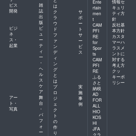
と
情報セ
Ente
ビス
雑
は
キュリ
rtain
開発
誌
ク
サ
ティ方
men
出
ラ
ポ
針
t
版
ウ
ー
反社基
CAM
ビジ
ビ
ド
ト
本方針
PFI
ネ
ュ
フ
サ
カスタ
RE
ス・
ー
ァ
ー
マーハ
for
起業
テ
ン
ビ
ラスメ
Spor
ィ
デ
ス
ントに
ts
ー
ィ
対する
CAM
・
ン
考え方
PFI
ヘ
グ
クッ
RE
ル
と
キーポ
ふる
ス
は
リシー
さと
ケ
プ
実
納税
ア
ロ
施
AD
アー
舞
ジ
事
FOR
ト・
台
ェ
例
ALL
写真
・
ク
HIO
パ
ト
KOS
フ
の
HI
ォ
作
JFA
ー
り
クラ