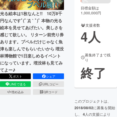
2%
目標金額は
まちづくり・地域活性化
1,000,000円
光る絵本は1枚なんと!! 10万8千
円なんですﾟ(ﾟ´Д｀ﾟ)ﾟ 本物の光る
支援者数
CAMPFIRE for Social Good
CAMPFIRE Creation
絵本を見せてあげたい。美しさを
4
人
CAMPFIREふるさと納税
machi-ya
コミュニティ
感じて欲しい。 リターン前売り券
あります。プペルだけじゃなく魚
津も楽しんでもらいたいから 埋没
募集終了まで残
林博物館で1日楽しめるイベント
り
になっています。埋没林も見てみ
終了
てよー♪
ポスト
シェア
LINEで送る
URLコピー
埋め込み
QRコード
このプロジェクトは、
2018/08/02
に募集を開始
し、
4
人の支援により