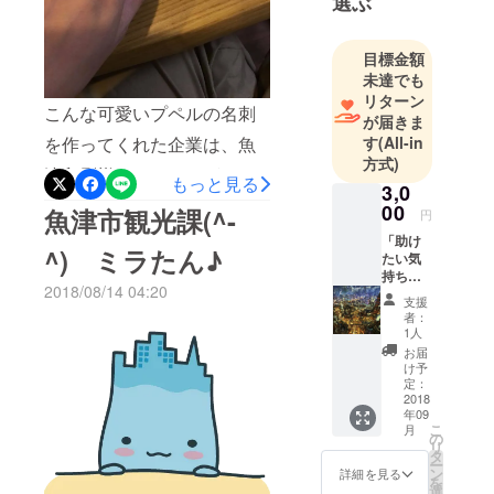
選ぶ
スターもとてもきれいに仕
よろしく
お願いしま
上げて下さり当日が楽しみ
目標金額
す！
です。ハイビジョンシア
未達でも
リターン
ターで美しい画像と音声と
こんな可愛いプペルの名刺
が届きま
共に楽しむ人形劇も、だい
を作ってくれた企業は、魚
す
(All-in
方式)
ぶ形になってきました。ど
津印刷様です。ありがとう
もっと見る
3,0
うぞ1日楽しめるプペル展、
ございます(^-^)
00
魚津市観光課(^-
円
ご来場ください(^-^)
「助け
^) ミラたん♪
たい気
持ち～
2018/08/14 04:20
小」1日
支援
チケッ
者：
ト 【ハ
1人
イビ
お届
ジョン
け予
シア
定：
ター】
2018
年09
17：00
こ
月
～
の
リ
18：30
タ
ー
～ の2
ン
詳細を見る
を
回講演
選