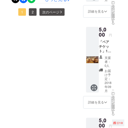
【ハイ
て．．
の
てくれて広報の仕方などた
リ
ビジョ
． 匿名
タ
ー
ンシア
希望で
ン
詳細を見る
くさんアドバイス頂きまし
1
2
次のページ
を
ター】
も本名
選
択
17：00
た。 ありがとうございます
でも ハ
す
る
～
イビ
(^-^)
5,0
18：30
ジョン
～ 2回
00
シア
円
講演 ●
ターで
「ペア
映像 ●
の上映
チケッ
人形劇
の最後
ト」1日
●読み聞
のスク
チケッ
かせ ●
ロール
支援
ト×2名
支援金
にて お
者：
様分 園
の集ま
名前を
0人
児以下
る金額
載せさ
お届
無料
によっ
せてい
け予
【ハイ
て→ヒ
定：
ただき
ビジョ
2018
カル絵
たいと
年09
ンシア
本見れ
思って
こ
月
ター】
ます!!
の
いま
リ
17：00
園児以
タ
す。
ー
～
下無料
ン
メール
詳細を見る
を
18：30
です。
選
にてご
択
～ 2回
【プペ
す
希望を
る
講演 ●
ルマル
お伺い
5,0
映像 ●
シェ】
しま
残り10
人形劇
00
●近隣の
す。 よ
円