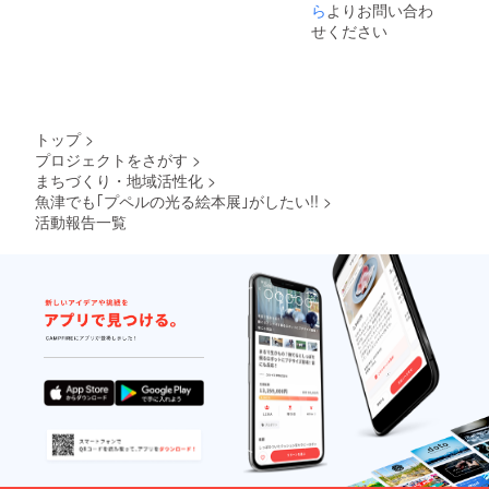
然とそ
ます
援お待
ら
よりお問い合わ
の水の
ちして
せください
恵みの
おりま
おかげ
す。
で 山菜
やお
米、野
菜はど
トップ
>
れも絶
プロジェクトをさがす
>
品！ り
まちづくり・地域活性化
>
んごや
梨、ブ
魚津でも｢プペルの光る絵本展｣がしたい!!
>
ドウな
活動報告一覧
どの 魚
津ブラ
ンドの
果樹も
大人気
です。
魚津は
まさに
食の宝
船〜♩
お越し
を心よ
りお待
ちして
おりま