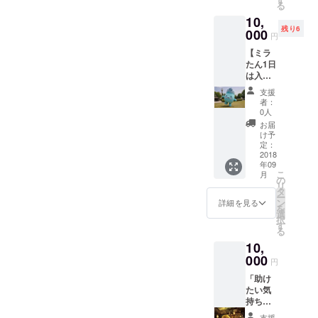
る
上げて
て→ヒ
年前、
10,
くださ
カル絵
片貝川
残り6
る方‼
000
本見れ
の氾濫
円
寝食を
ます!!
によっ
【ミラ
共にし
園児以
て流れ
たん1日
て味わ
下無料
出た土
は入れ
うプペ
です。
砂がス
る券】
ル展…
【ミニ
ギの原
支援
魚津市
楽しみ
マル
生林を
者：
のマス
にして
シェ】
0人
埋め、
コッ
お待ち
●近隣の
その後
お届
ト…ミ
してお
作家さ
け予
海面が
ラたん
りま
定：
んたち
上昇し
ミラた
2018
す。 5
の楽し
て現在
年09
んに
日に前
いマル
の海面
こ
月
入って
日入
の
シェ ●
より下
リ
プペル
り、わ
タ
プペル
になっ
ー
展を盛
からな
ン
展に関
詳細を見る
たと考
を
り上げ
いこ
選
する展
えられ
択
てくだ
と、ご
す
示や販
ていま
る
さる方
希望な
売 ●ス
す。昭
10,
大歓迎
どあり
ナック
和
です‼ ●
000
ました
キャン
30(195
円
ミラた
ら メー
ディー
5)年に
「助け
んに
ルにて
もど
特別天
たい気
入って
お知ら
き？(な
然記念
持ち～
盛り上
せくだ
んか子
物の指
㊕大」1
げる ●
さい。
供たち
定を受
支援