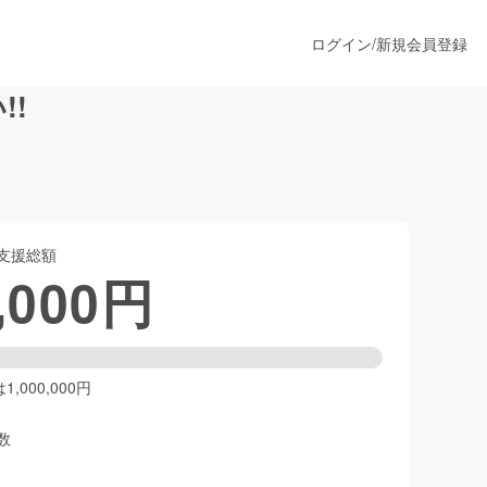
ログイン
/
新規会員登録
!!
うすぐ公開されます
支援総額
プロダクト
,000
円
ファッション
スポーツ
,000,000円
数
ア
ソーシャルグッド
人