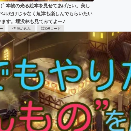
｀ﾟ)ﾟ 本物の光る絵本を見せてあげたい。美し
プペルだけじゃなく魚津も楽しんでもらいたい
います。埋没林も見てみてよー♪
ピー
埋め込み
QRコード