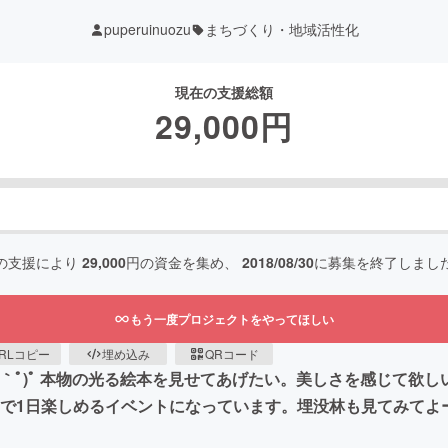
puperuinuozu
まちづくり・地域活性化
現在の支援総額
29,000
円
の支援により
29,000
円の資金を集め、
2018/08/30
に募集を終了しまし
もう一度プロジェクトをやってほしい
RLコピー
埋め込み
QRコード
ﾟ´Д｀ﾟ)ﾟ 本物の光る絵本を見せてあげたい。美しさを感じて
館で1日楽しめるイベントになっています。埋没林も見てみてよ