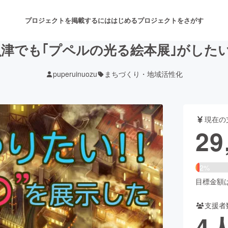
プロジェクトを掲載するには
はじめる
プロジェクトをさがす
津でも｢プペルの光る絵本展｣がしたい
puperuinuozu
まちづくり・地域活性化
注目のリターン
注目の新着プロジェクト
募集終了が近いプロジェクト
も
現在の
音楽
舞台・パフォーマンス
29
ゲーム・サービス開発
フード・飲食店
2%
書籍・雑誌出版
アニメ・漫画
目標金額は1
支援者
チャレンジ
ビューティー・ヘルスケ
4