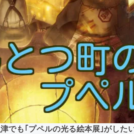
津でも｢プペルの光る絵本展｣がしたい