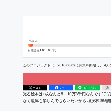
2
%達成
目標金額
1,000,000
円
このプロジェクトは、
2018/08/02
に募集を開始し、
4
人
ポスト
シェア
LINEで送る
U
光る絵本は1枚なんと!! 10万8千円なんですﾟ(
なく魚津も楽しんでもらいたいから 埋没林博物