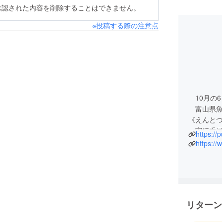
承認された内容を削除することはできません。
※投稿する際の注意点
10月の6日
富山県魚
《えんと
実行委員
https:/
よろしく
リターン