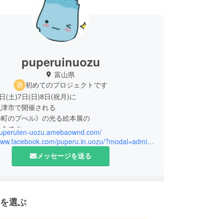
puperuinuozu
富山県
初めてのプロジェクトです
(土)7日(日)8日(祝月)に
津市で開催される
つ町のプぺル》の光る絵本展の
会です。
/puperuten-uozu.amebaownd.com/
お願いします！
https://www.facebook.com/puperu.in.uozu/?modal=admin_todo_tour
メッセージを送る
を選ぶ