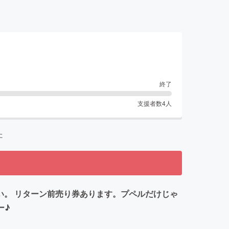
終了
支援者数
4
人
た
欲しい。 リターン前売り券あります。プペルだけじゃ
ー♪