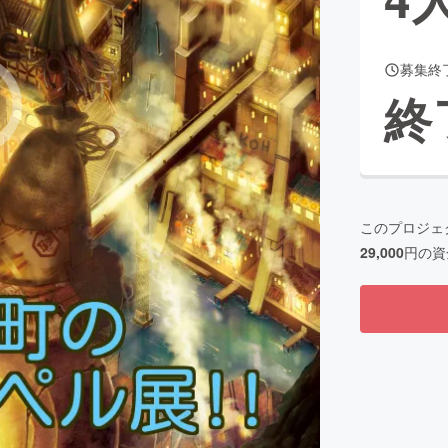
募集終
CAMPFIRE for Social Good
CAMPFIRE Creation
終
CAMPFIREふるさと納税
machi-ya
コミュニティ
このプロジェ
29,000
円の資