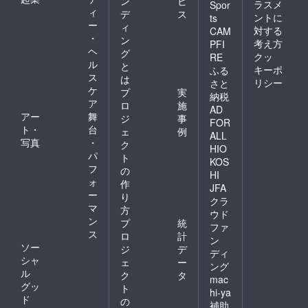
ン
ビ
ラスメ
Spor
ィ
デ
ス
ントに
ts
ー
ィ
対する
CAM
・
ン
考え方
PFI
ヘ
グ
クッ
RE
ル
と
キーポ
ふる
ス
は
リシー
さと
ケ
プ
実
納税
ア
ロ
施
AD
アー
舞
ジ
事
FOR
ト・
台
ェ
例
ALL
写真
・
ク
HIO
パ
ト
KOS
フ
の
HI
ォ
作
JFA
ー
り
クラ
マ
方
ウド
ン
プ
統
ファ
ス
ロ
計
ン
ソー
ジ
デ
ディ
シャ
ェ
ー
ング
ル
ク
タ
mac
グッ
ト
hi-ya
ド
の
補助