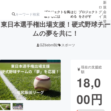
新
ロ
規
グ
会
プロジェクトを掲
はじ
プロジェクト
/
載するには
める
をさがす
イ
員
ン
登
東日本選手権出場支援！硬式野球チー
録
ムの夢を共に！
人気のプロ
注目のリ
注目の新着プロ
募集終了が近いプ
もうすぐ公開
GZ6ebmB2
スポーツ
ジェクト
ターン
ジェクト
ロジェクト
されます
アート・写真
音楽
現在の支援総
額
18,0
テクノロジー・ガジェット
ゲーム・サ
00
円
映像・映画
書籍・雑誌
ビジネス・起業
チャレンジ