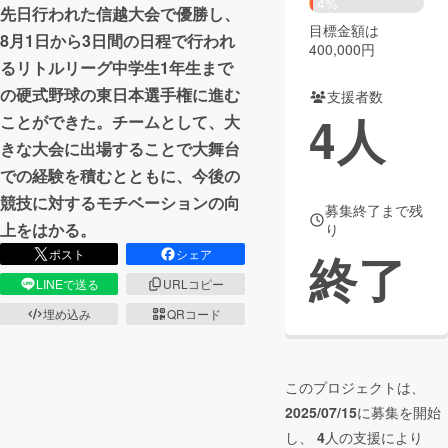
4%
先日行われた信越大会で優勝し、
目標金額は
まちづくり・地域活性化
8月1日から3日間の日程で行われ
400,000円
るリトルリーグ中学生1年生まで
の硬式野球の東日本選手権に進む
支援者数
CAMPFIRE for Social Good
CAMPFIRE Creation
4
人
ことができた。チームとして、大
CAMPFIREふるさと納税
machi-ya
コミュニティ
きな大会に出場することで大舞台
での経験を積むとともに、今後の
競技に対するモチベーションの向
募集終了まで残
上をはかる。
り
終了
ポスト
シェア
LINEで送る
URLコピー
埋め込み
QRコード
このプロジェクトは、
2025/07/15
に募集を開始
し、
4
人の支援により