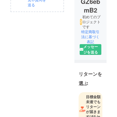
GZ6eb
送る
mB2
初めてのプ
ロジェクト
です
特定商取引
法に基づく
表記
メッセー
ジを送る
リターンを
選ぶ
目標金額
未達でも
リターン
が届きま
す
(All-in