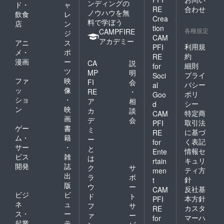
ンディングの
ド・
ャ
RE
合わせ
ノウハウを無
飲食
レ
Crea
料で学ぼう
店
ン
tion
各種規定
CAMPFIRE
ジ
CAM
アカデミー
アニ
ス
利用規
PFI
メ・
ポ
約
RE
漫画
ー
CA
説
細則
for
ツ
MP
明
プライ
Soci
ファ
映
FI
会
バシー
al
ッ
像
RE
・
ポリ
Goo
ショ
・
ア
相
シー
d
ン
映
カ
談
特定商
CAM
画
デ
会
取引法
PFI
ゲー
書
ミ
に基づ
RE
ム・
籍
ー
く表記
for
サー
・
と
情報セ
Ente
ビス
雑
は
キュリ
rtain
開発
誌
ク
サ
ティ方
men
出
ラ
ポ
針
t
版
ウ
ー
反社基
CAM
ビジ
ビ
ド
ト
本方針
PFI
ネ
ュ
フ
サ
カスタ
RE
ス・
ー
ァ
ー
マーハ
for
起業
テ