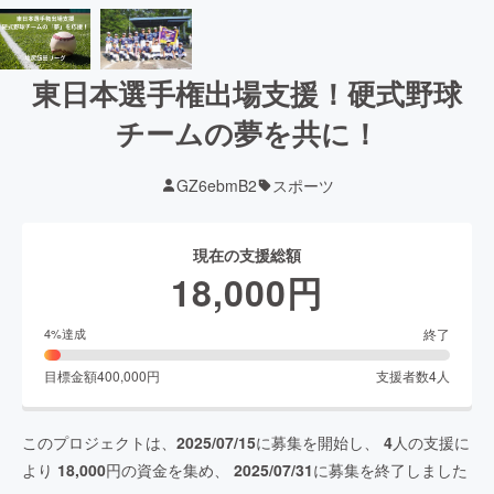
東日本選手権出場支援！硬式野球
チームの夢を共に！
GZ6ebmB2
スポーツ
現在の支援総額
18,000
円
終了
4
%達成
目標金額
400,000
円
支援者数
4
人
このプロジェクトは、
2025/07/15
に募集を開始し、
4
人の支援に
より
18,000
円の資金を集め、
2025/07/31
に募集を終了しました