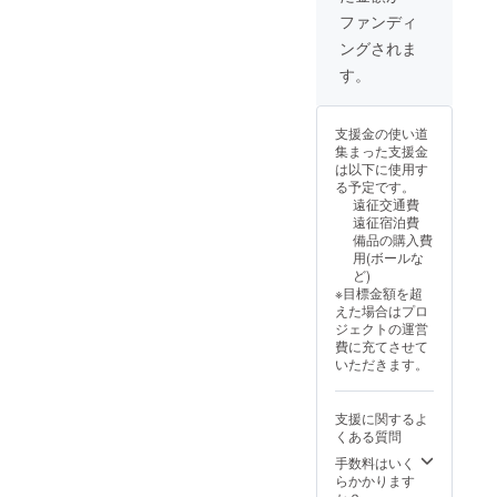
ファンディ
ングされま
す。
支援金の使い道
集まった支援金
は以下に使用す
る予定です。
遠征交通費
遠征宿泊費
備品の購入費
用(ボールな
ど)
※目標金額を超
えた場合はプロ
ジェクトの運営
費に充てさせて
いただきます。
支援に関するよ
くある質問
手数料はいく
らかかります