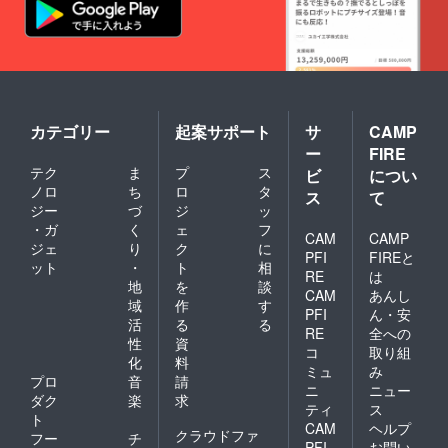
カテゴリー
起案サポート
サ
CAMP
ー
FIRE
テク
ま
プ
ス
ビ
につい
ノロ
ち
ロ
タ
ス
て
ジー
づ
ジ
ッ
・ガ
く
ェ
フ
CAM
CAMP
ジェ
り
ク
に
PFI
FIREと
ット
・
ト
相
RE
は
地
を
談
CAM
あんし
域
作
す
PFI
ん・安
活
る
る
RE
全への
性
資
コ
取り組
化
料
ミュ
み
プロ
音
請
ニ
ニュー
ダク
楽
求
ティ
ス
ト
CAM
ヘルプ
クラウドファ
フー
チ
PFI
お問い