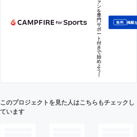
ァ
ン
を
専
門
掲載
無料
サ
ポ
ー
ト
付
き
で
始
め
よ
う
！
このプロジェクトを見た人はこちらもチェックし
ています