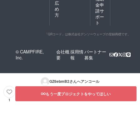
広
金申
め
請サ
方
ポー
ト
「QRコード」は株式会社デンソーウェーブの登録商標です。
© CAMPFIRE,
会社概
採用情
パートナー
Inc.
要
報
募集
GZ6ebmB2
さんへアンコール
もう一度プロジェクトをやってほしい
1