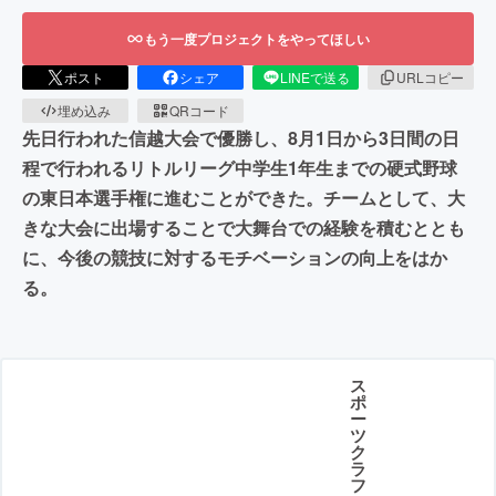
もう一度プロジェクトをやってほしい
ポスト
シェア
LINEで送る
URLコピー
埋め込み
QRコード
先日行われた信越大会で優勝し、8月1日から3日間の日
程で行われるリトルリーグ中学生1年生までの硬式野球
の東日本選手権に進むことができた。チームとして、大
きな大会に出場することで大舞台での経験を積むととも
に、今後の競技に対するモチベーションの向上をはか
る。
ス
ポ
ー
ツ
ク
ラ
フ