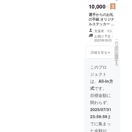
10,000
円
選手からのお礼
の手紙 オリジナ
ルステッカー ・
詳細は決まり次
支援者：0人
第ご連絡します
お届け予定：
オリジナルキー
こ
2025年09月
の
ホルダー ・商品
リ
タ
サイズ：約
ー
ン
5cm×3cm
詳細を見る
を
選
択
す
る
このプロ
ジェクト
は、
All-In方
式
です。
目標金額に
関わらず、
2025/07/31
23:59:59
ま
でに集まっ
た金額が