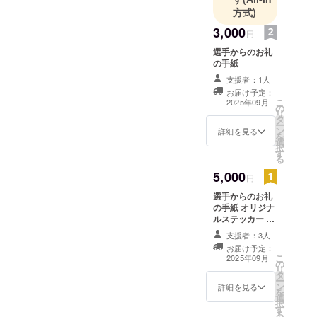
方式)
3,000
円
選手からのお礼
の手紙
支援者：1人
お届け予定：
こ
2025年09月
の
リ
タ
ー
ン
詳細を見る
を
選
択
す
る
5,000
円
選手からのお礼
の手紙 オリジナ
ルステッカー ・
詳細は決まり次
支援者：3人
第ご連絡します
お届け予定：
こ
2025年09月
の
リ
タ
ー
ン
詳細を見る
を
選
択
す
る