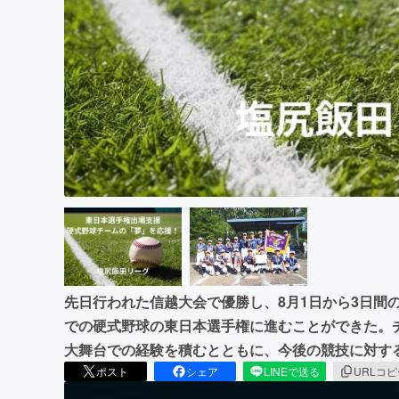
まちづくり・地域活性化
先日行われた信越大会で優勝し、8月1日から3日間
での硬式野球の東日本選手権に進むことができた。
大舞台での経験を積むとともに、今後の競技に対す
ポスト
シェア
LINEで送る
URLコ