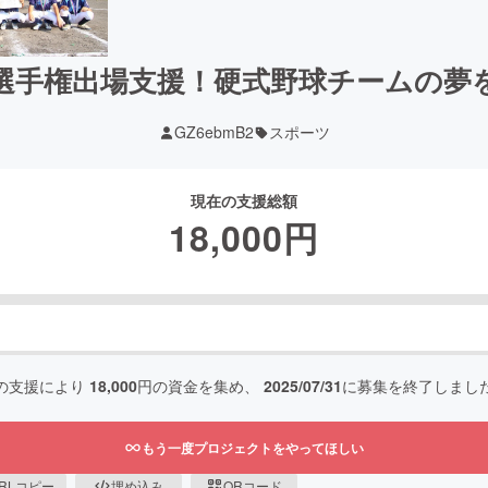
選手権出場支援！硬式野球チームの夢
GZ6ebmB2
スポーツ
現在の支援総額
18,000
円
の支援により
18,000
円の資金を集め、
2025/07/31
に募集を終了しまし
もう一度プロジェクトをやってほしい
RLコピー
埋め込み
QRコード