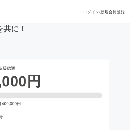
ログイン
/
新規会員登録
を共に！
うすぐ公開されます
支援総額
プロダクト
,000
円
ファッション
スポーツ
00,000円
数
ア
ソーシャルグッド
人