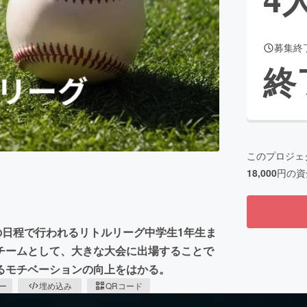
募集終
CAMPFIRE for Social Good
CAMPFIRE Creation
終
CAMPFIREふるさと納税
machi-ya
コミュニティ
このプロジェ
18,000
円の資
の日程で行われるリトルリーグ中学生1年生ま
チームとして、大きな大会に出場することで
るモチベーションの向上をはかる。
ピー
埋め込み
QRコード