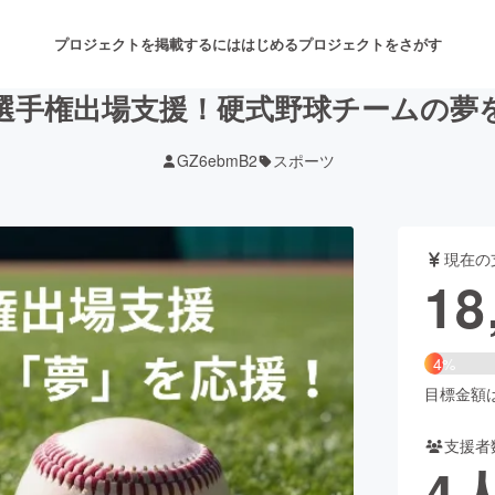
プロジェクトを掲載するには
はじめる
プロジェクトをさがす
選手権出場支援！硬式野球チームの夢
GZ6ebmB2
スポーツ
注目のリターン
注目の新着プロジェクト
募集終了が近いプロジェクト
も
現在の
音楽
舞台・パフォーマンス
18
ゲーム・サービス開発
フード・飲食店
4%
書籍・雑誌出版
アニメ・漫画
目標金額は4
支援者
チャレンジ
ビューティー・ヘルスケ
4