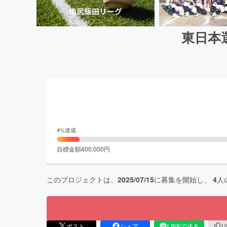
東日本
4
%達成
目標金額
400,000
円
このプロジェクトは、
2025/07/15
に募集を開始し、
4
人
ポスト
シェア
LINEで送る
U