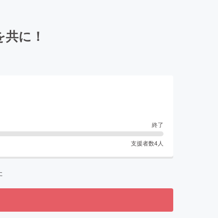
を共に！
終了
支援者数
4
人
た