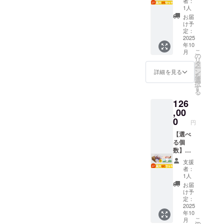
達がいて、とても喜んでい
さっています。今回はその
「好き
者：
造元】
セット
子の会話のきっかけ。世代
（B5サ
ふ菓子
1人
なこと
株式会
ました。貴社の益々のご発
(最大25
一部として、【万葉保育
イズ・
作りに
には全
お届
社水野
を超えて語られる記憶。ふ
個まで)
上製
挑戦す
け予
力で」
製菓
展を心よりお祈り申し上げ
園】さまでの様子をご紹介
※お願い
本・24
定：
る心温
と世代
【販売
菓子と絵本が、その小さな
備考欄
2025
ペー
まるス
を超え
ます。ありがとうございま
元】 株
させていただきます。■ 園
年10
に、欲
ジ） ・
トー
入り口になってくれること
たメッ
式会社
こ
月
しい
水野製
した。■ ご支援が、日本中
の
リー。
からのメッセージふ菓子を
セージ
水野製
リ
セット
を心から願っています。
菓の
タ
日本の
性も込
菓 🚚 配
ー
の子どもたちへ届いていま
個数の
いただきありがとうござい
「コト
ン
伝統菓
詳細を見る
めてい
送 プロ
を
【松ヶ峰幼稚園 認定こど
記入を
ンのふ
選
子文化
ます。
ジェク
す今回の寄贈は、クラウド
択
ます。２歳児までの子ども
お願い
がし」1
す
を自然
🔴ふ菓
ト終了
も園】さま、あたたかい
る
しま
箱（30
に学べ
子の特
ファンディングで皆さまか
後、約
たちがいる園ですが、ふ菓
126
す。 🎁
本入
る教育
メッセージをお寄せいただ
徴 黒糖
2ヶ月以
セット
,00
り） 🔴
らお預かりしたご支援に
絵本で
子は、とても美味しそうに
をたっ
内に順
内容 ・
きありがとうございまし
絵本に
0
す。 ま
ぷり使
次配送
円
よって実現しています。皆
絵本
よく食べていました。絵本
ついて
た「挑
用した
予定。
た。そして改めまして、本
「ふが
【選べ
コトン
戦」
日本一
※国内配
さまの応援が、・ふ菓子を
は、表紙を見せてあげると
しやの
る個
がふ菓
「諦め
の出荷
送のみ
プロジェクトを支えてくだ
コト
数】ふ
子に出
ない」
量を誇
味わう時間となり ・絵本
となり
「かわいい！」と興味を示
ン」1冊
がし＋
会い、
「好き
さったすべての支援者さま
るふ菓
ます。
支援
（B5サ
絵本
ふ菓子
を囲む読み聞かせの時間と
なこと
しながらよく見ていまし
子。 個
者：
※お届け
イズ・
セット
へ心より感謝申し上げま
作りに
には全
1人
包装で
日は
なり ・子どもたちの新し
上製
(最大50
た。ありがとうございまし
挑戦す
力で」
衛生
お届
「お届
す。引き続き、全国各地で
本・24
個まで)
る心温
と世代
け予
的、子
け予
い体験へとつながっていま
た。■ ご支援が、日本中の
ペー
※お願い
まるス
定：
を超え
どもか
定」月
の寄贈の様子を順次ご報告
ジ） ・
備考欄
2025
トー
たメッ
ら大人
す。■ ふ菓子を、世代をつ
の月末
子どもたちへ届いています
年10
水野製
に、欲
リー。
セージ
してまいります。どうぞ今
まで安
です。
こ
月
菓の
しい
日本の
の
性も込