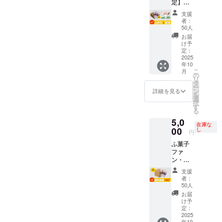
※備考欄
定】ふ
「コト
たっぷ
めてい
園・幼
水野製
料】 含
をたっ
入らな
は送料
に欲し
がし(30
ンのふ
り使用
ます。
稚園へ
菓 【販
蜜糖(国
ぷり使
支援
い特別
が含ま
いセッ
本/1箱)
がし」1
した日
🔴ふ菓
者：
の寄贈
売元】
内製
用した
なセッ
れてい
ト数の
＋絵本
箱（30
本一の
50人
子の特
🚚 配送
株式会
造)、黒
日本一
トで
ます。
記入を
セット
本入
出荷量
徴 黒糖
お届
プロ
社水野
砂糖、
の出荷
す！ ※
※ご注文
お願い
🎁 セッ
り） 🔴
を誇る
け予
をたっ
ジェク
製菓 🔴
砂糖、
量を誇
国内配
状況、
しま
ト内容
絵本に
定：
ふ菓
ぷり使
ト終了
活用方
小麦
る菓
送のみ
使用部
す。最
・絵本
2025
ついて
子。 個
用した
後、約
法 ・お
粉、小
子。 個
となり
材の供
大上限
年10
「ふが
コトン
包装で
日本一
2ヶ月以
子様と
麦蛋白
包装で
ます。
こ
給状
月
数まで
しやの
がふ菓
の
衛生
の出荷
内に順
の読み
(グルテ
衛生
※お届け
リ
況、製
の発送
コト
子に出
タ
的、子
量を誇
次配送
聞かせ
ン)/カラ
的、子
日は
ー
造工程
となり
ン」1冊
会い、
ン
どもか
詳細を見る
るふ菓
予定。
タイム
メル色
どもか
「お届
を
上の都
ます。
（B5サ
ふ菓子
選
ら大人
子。 個
🔥クラ
・家族
素、膨
ら大人
け予
択
合等に
イズ・
作りに
す
まで安
包装で
ウド
でのお
張剤
まで安
定」月
る
より出
上製
挑戦す
心して
衛生
ファン
やつタ
【内容
心して
の月末
荷時期
5,0
本・24
る心温
楽しめ
的、子
ディン
イム ・
量】 30
楽しめ
在庫な
です。
が遅れ
ペー
00
まるス
し
ます。
どもか
円
グ限定
プレゼ
本 / 1箱
ます。
※こちら
る場合
ジ） ・
トー
食品衛
ら大人
この機
ントと
あたり
食品衛
のリ
があり
ふ菓子
水野製
リー。
生協会
まで安
会にし
して ・
【賞味
生協会
ターン
ます。
ファ
菓の
日本の
HACCP
心して
か手に
地域の
期限】
HACCP
金額に
※備考欄
ン・ふ
「コト
伝統菓
取得
楽しめ
入らな
保育
180日
取得
は送料
に欲し
がしが
ンのふ
子文化
【原材
ます。
支援
い特別
園・幼
【製造
【原材
が含ま
いセッ
大好き
がし」1
を自然
料】 含
者：
食品衛
なセッ
稚園へ
元】 株
料】 含
れてい
ト数の
な方
箱（30
に学べ
50人
蜜糖(国
生協会
トで
の寄贈
式会社
蜜糖(国
ます。
記入を
へ！ 個
本入
る教育
内製
お届
HACCP
す！ ※
🚚 配送
水野製
内製
※ご注文
お願い
包装だ
り） 🔴
絵本で
け予
造)、黒
取得
国内配
プロ
菓 【販
造)、黒
状況、
しま
から、
絵本に
定：
す。 ま
砂糖、
【原材
送のみ
ジェク
売元】
砂糖、
使用部
す。最
いつで
2025
ついて
た「挑
砂糖、
料】 含
となり
ト終了
株式会
砂糖、
材の供
大上限
年10