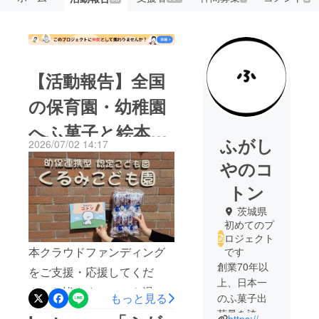
【活動報告】全国
の保育園・幼稚園
へふ菓子と絵本を
ふがし
2026/07/02 14:17
お届け｜一部施設
やのコ
さまのご紹介
トン
茨城県
初めてのプ
ロジェクト
本クラウドファンディング
です
創業70年以
をご支援・応援してくだ
上、日本一
さった皆さまへいつも温か
もっと見る
のふ菓子出
いご支援をありがとうござ
荷量を誇る
https://mizunoseika.com/