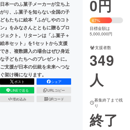
0
円
日本一のふ菓子メーカーが立ち上
まちづくり・地域活性化
がり、ふ菓子を知らない全国の子
どもたちに絵本『ふがしやのコト
67%
ン』をみなさんとともに贈るプロ
目標金額は
CAMPFIRE for Social Good
CAMPFIRE Creation
5,000,000円
ジェクト。リターンは「ふ菓子＋
CAMPFIREふるさと納税
machi-ya
コミュニティ
絵本セット」を1セットから支援
支援者数
でき、複数購入の場合はぜひ身近
349
な子どもたちへのプレゼントに。
ご支援が日本の伝統を未来へつな
人
ぐ架け橋になります。
ポスト
シェア
LINEで送る
URLコピー
埋め込み
QRコード
募集終了まで残
り
終了