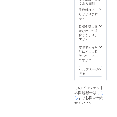
ん。 🔴
を超え
どもか
内に順
製菓 🔴
る場合
です。
タッフ
聞かせ
くある質問
ふ菓子
たメッ
ら大人
次配送
活用方
があり
※こちら
よりご
タイム
の特徴
セージ
手数料はいく
まで安
予定。
法 ・お
ます。
のリ
連絡差
・家族
黒糖を
性も込
らかかります
心して
※国内配
子様と
※備考欄
ターン
し上げ
でのお
たっぷ
めてい
か？
楽しめ
送のみ
の読み
に欲し
金額に
ます。
やつタ
り使用
ます。
ます。
となり
聞かせ
いセッ
は送料
🚚 配送
イム ・
した日
🔴ふ菓
目標金額に届
食品衛
ます。
タイム
ト数の
が含ま
プロ
プレゼ
本一の
子の特
かなかった場
生協会
※お届け
・家族
記入を
れてい
ジェク
ントと
出荷量
徴 黒糖
合どうなりま
HACCP
日は
でのお
お願い
ます。
ト終了
して ・
を誇る
をたっ
すか？
取得
「お届
やつタ
しま
※ご注文
後、約
地域の
ふ菓
ぷり使
【原材
け予
イム ・
す。最
状況、
2ヶ月以
保育
子。 個
用した
支援で困った
料】 含
定」月
プレゼ
大上限
使用部
内に配
園・幼
包装で
日本一
時はどこに相
蜜糖(国
の月末
ントと
数まで
材の供
送 配送
稚園へ
衛生
の出荷
談したらいい
内製
です。
して ・
の発送
給状
料は無
の寄贈
的、子
量を誇
ですか？
造)、黒
※こちら
地域の
となり
況、製
料で
🏢絵本
どもか
るふ菓
砂糖、
のリ
保育
ます。
造工程
す。 ※
に企業
ら大人
子。 個
砂糖、
ターン
ヘルプページを
園・幼
上の都
国内配
名記載
まで安
包装で
小麦
金額に
見る
稚園へ
合等に
送のみ
につい
心して
衛生
粉、小
は送料
の寄贈
より出
となり
て プロ
楽しめ
的、子
麦蛋白
が含ま
🚚 配送
荷時期
ます。
ジェク
ます。
どもか
(グルテ
れてい
プロ
が遅れ
※お届け
ト終了
このプロジェクト
食品衛
ら大人
ン)/カラ
ます。
ジェク
る場合
日は
後、ス
の問題報告は
こち
生協会
まで安
メル色
※ご注文
ト終了
があり
「お届
タッフ
HACCP
ら
よりお問い合わ
心して
素、膨
状況、
後、約
ます。
け予
よりご
取得
楽しめ
張剤
せください
使用部
2ヶ月以
※備考欄
定」月
連絡差
【原材
ます。
【内容
材の供
内に順
に欲し
の月末
し上げ
料】 含
食品衛
量】 30
給状
次配送
いセッ
です。
ます。
蜜糖(国
生協会
本 / 1箱
況、製
予定。
ト数の
※こちら
🚚 配送