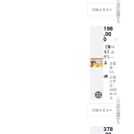
なぐ架け橋に私たちが守り
今回の寄贈は、クラウド
心して
※こちら
リ
「コト
セット
後ともよろしくお願いいた
伝統菓
タ
めてい
楽しめ
のリ
ー
たいのは、単なるひとつの
ンのふ
個数の
ファンディングで皆さまか
子文化
ン
ます。
詳細を見る
ます。
ターン
を
します。株式会社水野製菓
がし」1
記入を
を自然
選
🔴ふ菓
食品衛
金額に
お菓子ではありません。親
択
らお預かりしたご支援に
箱（30
お願い
に学べ
す
子の特
生協会
は送料
る
本入
しま
る教育
徴 黒糖
HACCP
子の会話のきっかけ。世代
が含ま
よって実現しています。皆
198
り） 🔴
す。 🎁
絵本で
をたっ
取得
れてい
絵本に
セット
,00
す。 ま
を超えて語られる記憶。ふ
ぷり使
さまの応援が、・ふ菓子を
【原材
ます。
ついて
内容 ・
た「挑
0
用した
料】 含
※ご注文
円
菓子と絵本が、その小さな
コトン
絵本
味わう時間となり ・絵本
戦」
日本一
蜜糖(国
状況、
がふ菓
「ふが
【選べ
「諦め
の出荷
内製
使用部
入り口になってくれること
を囲む読み聞かせの時間と
子に出
しやの
る】ふ
ない」
量を誇
造)、黒
材の供
会い、
コト
がし＋
「好き
るふ菓
砂糖、
を心から願っています。
給状
なり ・子どもたちの新し
ふ菓子
ン」1冊
絵本
なこと
子。 個
砂糖、
況、製
支援
作りに
（B5サ
セット
には全
【社会福祉法人 恵和会 見和
包装で
い体験へとつながっていま
小麦
者：
造工程
挑戦す
イズ・
(最大80
力で」
衛生
0人
粉、小
上の都
めぐみ保育園】さま、あた
る心温
上製
個まで)
す。■ ふ菓子を、世代をつ
と世代
的、子
麦蛋白
お届
合等に
まるス
本・24
+ 絵本
を超え
どもか
け予
(グルテ
より出
たかいメッセージをお寄せ
なぐ架け橋に私たちが守り
トー
ペー
にスポ
たメッ
定：
ら大人
ン)/カラ
荷時期
リー。
ジ） ・
ンサー
2025
セージ
まで安
メル色
いただきありがとうござい
が遅れ
たいのは、単なるひとつの
年10
日本の
水野製
名記載
性も込
心して
素、膨
る場合
こ
月
伝統菓
菓の
※お願い
めてい
ました。そして改めまし
の
楽しめ
お菓子ではありません。親
張剤
があり
リ
子文化
「コト
備考欄
ます。
タ
ます。
【内容
ます。
ー
て、本プロジェクトを支え
を自然
ンのふ
に、欲
子の会話のきっかけ。世代
🔴ふ菓
ン
食品衛
詳細を見る
量】 30
国内の
を
に学べ
がし」1
しい
子の特
選
生協会
本 / 1箱
み
てくださったすべての支援
択
を超えて語られる記憶。ふ
る教育
箱（30
セット
徴 黒糖
す
HACCP
あたり
る
絵本で
本入
個数の
をたっ
取得
【賞味
者さまへ心より感謝申し上
菓子と絵本が、その小さな
378
す。 ま
り） 🔴
記入を
ぷり使
【原材
期限】
た「挑
絵本に
お願い
用した
料】 含