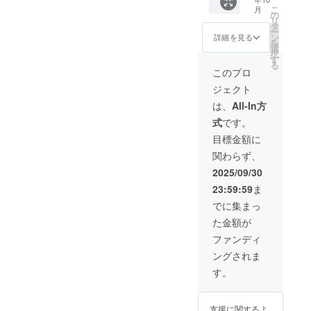
も、ど
コトン
戦」
小麦
蜜糖(国
ます。
後、約
社水野
小麦
こ
給状
月
数まで
こで
がふ菓
の
「諦め
粉、小
内製
※お届け
2ヶ月以
製菓 🔴
粉、小
リ
況、製
の発送
も、気
子に出
タ
ない」
麦蛋白
造)、黒
日は
内に順
活用方
麦蛋白
ー
造工程
となり
軽に食
会い、
ン
「好き
詳細を見る
(グルテ
砂糖、
「お届
次配送
法 ・お
(グルテ
を
上の都
ます。
べれ
ふ菓子
選
なこと
ン)/カラ
砂糖、
け予
予定。
子様と
ン)/カラ
択
合等に
る。
作りに
す
には全
メル色
小麦
定」月
🔥クラ
の読み
メル色
る
より出
コー
挑戦す
力で」
このプロ
素、膨
粉、小
の月末
ウド
聞かせ
素、膨
荷時期
ヒーに
る心温
と世代
張剤
麦蛋白
です。
ファン
タイム
張剤
が遅れ
ジェクト
もよく
まるス
を超え
【内容
(グルテ
※こちら
ディン
・家族
【内容
る場合
合い、
トー
たメッ
は、
All-In方
量】10
ン)/カラ
のリ
グ限定
でのお
量】 30
があり
仕事の
リー。
セージ
本 【賞
メル色
ターン
この機
やつタ
本 / 1箱
ます。
式
です。
小休憩
日本の
性も込
味期
素、膨
金額に
会にし
イム ・
あたり
※備考欄
にも
伝統菓
めてい
目標金額に
限】180
張剤
は送料
か手に
プレゼ
【賞味
に欲し
ぴった
子文化
ます。
日 【製
【内容
が含ま
入らな
ントと
期限】
いセッ
関わらず、
り！ 🎁
を自然
🔴ふ菓
造元】
量】 30
れてい
い特別
して ・
180日
ト数の
内容 ・
に学べ
子の特
2025/09/30
株式会
本 / 1箱
ます。
なセッ
地域の
【製造
記入を
水野製
る教育
徴 黒糖
社水野
あたり
※ご注文
トで
保育
元】 株
お願い
23:59:59
ま
菓の
絵本で
をたっ
製菓
【賞味
状況、
す！ ※
園・幼
式会社
しま
「コト
す。 ま
ぷり使
でに集まっ
【販売
期限】
使用部
国内配
稚園へ
水野製
す。最
ンのふ
た「挑
用した
元】 株
180日
材の供
送のみ
の寄贈
菓 【販
大上限
た金額が
がし」
戦」
日本一
式会社
【製造
給状
となり
🏢絵本
売元】
数まで
150本入
「諦め
の出荷
ファンディ
水野製
元】 株
況、製
ます。
に企業
株式会
の発送
り ※こ
ない」
量を誇
菓 🚚 配
式会社
造工程
※お届け
名記載
社水野
となり
ングされま
のリ
「好き
るふ菓
送 プロ
水野製
上の都
日は
につい
製菓 🔴
ます。
ターン
なこと
子。 個
す。
ジェク
菓 【販
合等に
「お届
て プロ
活用方
品に絵
には全
包装で
ト終了
売元】
より出
け予
ジェク
法 ・お
本は付
力で」
衛生
後、約
株式会
荷時期
定」月
ト終了
子様と
きませ
と世代
的、子
2ヶ月以
社水野
が遅れ
の月末
後、ス
の読み
支援に関するよ