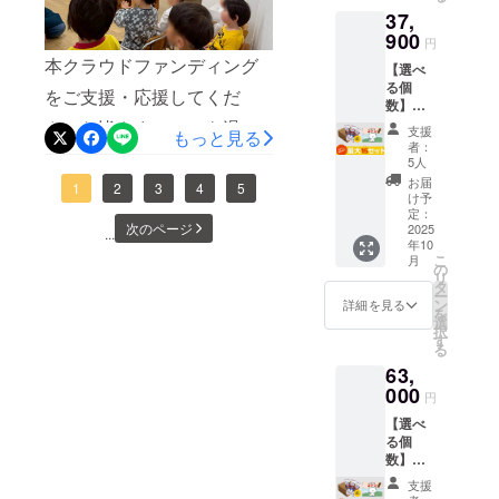
は、子どもたちが実際にふ
箱（30
心して
喜んで美味しくいただきま
37,
順次ご報告してまいりま
す。 🎁
本入
楽しめ
菓子を味わい、先生方が絵
セット
900
り） 🔴
ます。
円
した。■ ご支援が、日本中
す。どうぞ今後ともよろし
内容 ・
絵本に
食品衛
本を読み聞かせしてくだ
本クラウドファンディング
【選べ
絵本
ついて
生協会
の子どもたちへ届いていま
くお願いいたします。株式
る個
「ふが
コトン
さっています。今回はその
HACCP
をご支援・応援してくだ
数】ふ
しやの
す今回の寄贈は、クラウド
がふ菓
会社水野製菓
取得
がし＋
一部として、【社会福祉法
コト
さった皆さまへいつも温か
子に出
【原材
支援
もっと見る
ファンディングで皆さまか
絵本
ン」1冊
会い、
料】 含
者：
人 恵和会 見和めぐみ保育
いご支援をありがとうござ
セット
（B5サ
ふ菓子
5人
蜜糖(国
らお預かりしたご支援に
(最大15
イズ・
作りに
内製
お届
園】さまでの様子をご紹介
います。株式会社水野製菓
1
2
3
4
5
個まで)
上製
挑戦す
け予
造)、黒
よって実現しています。皆
※お願い
本・24
定：
る心温
させていただきます。■ 園
砂糖、
です。皆さまから賜りまし
次のページ
備考欄
2025
ペー
さまの応援が、・ふ菓子を
...
まるス
砂糖、
年10
に、欲
からのメッセージこの度
ジ） ・
たご支援により、現在 全国
トー
小麦
こ
月
味わう時間となり ・絵本
しい
水野製
の
リー。
粉、小
リ
は、ふ菓子と絵本をお送り
の保育園・幼稚園・子育て
セット
菓の
タ
日本の
麦蛋白
ー
を囲む読み聞かせの時間と
個数の
「コト
ン
伝統菓
詳細を見る
(グルテ
いただき、ありがとうござ
支援施設へ絵本『ふがしや
を
記入を
ンのふ
選
子文化
ン)/カラ
なり ・子どもたちの新し
択
お願い
がし」1
す
を自然
いました。さっそく子ども
メル色
のコトン』とふ菓子を順次
る
しま
箱（30
い体験へとつながっていま
に学べ
素、膨
63,
す。 🎁
達に絵本を読み聞かせした
本入
お届けしております。園で
る教育
張剤
す。■ ふ菓子を、世代をつ
セット
000
り） 🔴
絵本で
【内容
円
ところ、ふ菓子が出来上が
は、子どもたちが実際にふ
内容 ・
絵本に
す。 ま
量】150
なぐ架け橋に私たちが守り
【選べ
絵本
ついて
た「挑
本 【賞
るまでに興味を示し「食べ
菓子を味わい、先生方が絵
る個
「ふが
コトン
戦」
味期
たいのは、単なるひとつの
数】ふ
しやの
がふ菓
「諦め
てみたい！」と言う子ども
限】180
本を読み聞かせしてくだ
がし＋
コト
子に出
お菓子ではありません。親
ない」
日 【製
支援
絵本
ン」1冊
会い、