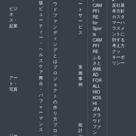
※こちら
る場合
版
ウ
ー
反社基
CAM
のリ
があり
ビジ
ビ
ド
ト
本方針
PFI
ターン
ます。
ネ
ュ
フ
サ
金額に
カスタ
RE
ス・
ー
ァ
ー
は送料
マーハ
for
起業
テ
が含ま
ン
ビ
ラスメ
Spor
れてい
ィ
デ
ス
ントに
ts
ます。
ー
ィ
対する
CAM
※ご注文
・
ン
状況、
考え方
PFI
ヘ
グ
使用部
クッ
RE
ル
材の供
と
キーポ
ふる
給状
ス
は
リシー
さと
況、製
ケ
プ
実
納税
造工程
ア
ロ
施
上の都
AD
アー
舞
ジ
事
合等に
FOR
ト・
台
より出
ェ
例
ALL
荷時期
写真
・
ク
HIO
が遅れ
パ
ト
KOS
る場合
フ
の
HI
があり
ォ
作
ます。
JFA
ー
り
クラ
マ
方
ウド
ン
プ
統
ファ
ス
ロ
計
ン
ソー
ジ
デ