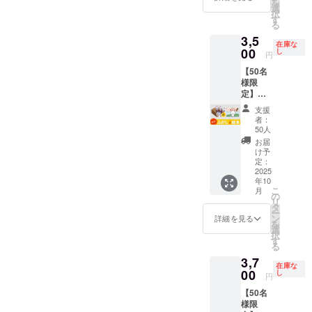
「お届
を
もよく
ふ菓子
選
あたり
生協会
性も込
トー
でのお
🔥クラ
け予
択
合い、
作りに
す
【賞味
HACCP
めてい
リー。
やつタ
ウド
定」月
る
仕事の
挑戦す
期限】
取得
ます。
日本の
イム ・
ファン
の月末
3,5
小休憩
る心温
180日
【原材
🔴ふ菓
伝統菓
プレゼ
ディン
在庫な
です。
にも
00
まるス
し
【製造
料】 含
子の特
子文化
ントと
円
グ限定
※こちら
ぴった
トー
元】 株
蜜糖(国
徴 黒糖
を自然
して ・
この機
のリ
【50名
り。 ま
リー。
式会社
内製
をたっ
に学べ
地域の
会にし
ターン
様限
ずは気
日本の
水野製
造)、黒
ぷり使
る教育
保育
か手に
金額に
定】ふ
軽にふ
伝統菓
菓 【販
砂糖、
用した
絵本で
園・幼
入らな
は送料
がし(30
がし体
子文化
売元】
砂糖、
日本一
す。 ま
稚園へ
支援
い特別
が含ま
本/1箱)
験、は
を自然
株式会
小麦
の出荷
た「挑
者：
の寄贈
なセッ
れてい
＋絵本
じめて
に学べ
50人
社水野
粉、小
量を誇
戦」
🚚 配送
トで
ます。
セット
みませ
る教育
製菓 🔴
麦蛋白
る菓
「諦め
お届
プロ
す！ ※
※ご注文
🎁 セッ
んか？
絵本で
け予
活用方
(グルテ
子。 個
ない」
ジェク
国内配
状況、
ト内容
🎁 内容
定：
す。 ま
法 ・お
ン)/カラ
包装で
「好き
ト終了
送のみ
使用部
・絵本
2025
・水野
た「挑
子様と
メル色
衛生
なこと
後、約
となり
材の供
年10
「ふが
製菓の
戦」
の読み
素、膨
的、子
には全
2ヶ月以
ます。
こ
給状
月
しやの
「コト
の
「諦め
聞かせ
張剤
どもか
力で」
内に順
※お届け
リ
況、製
コト
ンのふ
タ
ない」
タイム
【内容
ら大人
と世代
次配送
日は
ー
造工程
ン」1冊
がし」
ン
「好き
詳細を見る
・家族
量】 30
まで安
を超え
予定。
「お届
を
上の都
（B5サ
10本入
選
なこと
でのお
本 / 1箱
心して
たメッ
🔥クラ
け予
択
合等に
イズ・
り ※絵
す
には全
やつタ
あたり
楽しめ
セージ
ウド
定」月
る
より出
上製
本は付
力で」
イム ・
【賞味
ます。
性も込
ファン
の月末
荷時期
3,7
本・24
きませ
と世代
プレゼ
期限】
食品衛
めてい
ディン
在庫な
です。
が遅れ
ペー
00
ん。 🔴
し
を超え
ントと
180日
生協会
ます。
円
グ限定
※こちら
る場合
ジ） ・
ふ菓子
たメッ
して ・
【製造
HACCP
🔴ふ菓
この機
のリ
があり
【50名
水野製
の特徴
セージ
地域の
元】 株
取得
子の特
会にし
ターン
ます。
様限
菓の
黒糖を
性も込
保育
式会社
【原材
徴 黒糖
か手に
金額に