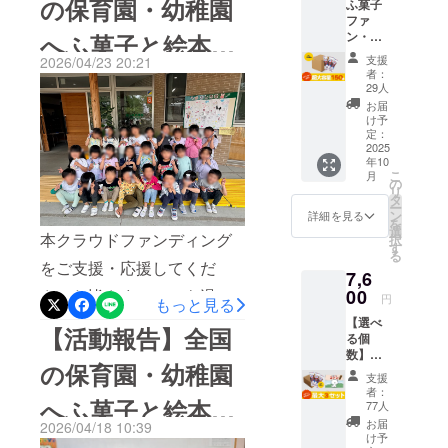
の保育園・幼稚園
ふ菓子
ていただけるよう、開設し
ざいました。園児一同「ふ
ファ
ン・ふ
へふ菓子と絵本を
たコトンのInstagramアカウ
菓子やのコトン」を楽しま
がしが
支援
2026/04/23 20:21
大好き
ントクラウドファンディン
せていただきました。■ ご
お届け｜一部施設
者：
な方
29人
グの盛り上がりとともにア
支援が、日本中の子どもた
へ！ 個
お届
さまのご紹介
包装だ
け予
カウントも多くの方に見て
ちへ届いています今回の寄
から、
定：
いつで
2025
いただきおかげさまでフォ
贈は、クラウドファンディ
年10
も、ど
こ
月
こで
ロワー数10００人を突破し
の
ングで皆さまからお預かり
リ
も、気
タ
ー
ました！ぜひコトンをフォ
したご支援によって実現し
軽に食
ン
詳細を見る
を
べれ
選
ローして、一緒に応援して
本クラウドファンディング
択
ています。皆さまの応援
る。
す
る
コー
いただけたら嬉しいです。
をご支援・応援してくだ
が、・ふ菓子を味わう時間
7,6
ヒーに
もよく
◎Instagramはこちらから
00
さった皆さまへいつも温か
となり ・絵本を囲む読み
円
もっと見る
合い、
@coton_fugashi今後も、活
いご支援をありがとうござ
【選べ
聞かせの時間となり ・子
仕事の
【活動報告】全国
る個
小休憩
動報告とあわせて、SNSで
います。株式会社水野製菓
どもたちの新しい体験へと
数】ふ
にも
の保育園・幼稚園
がし＋
ぴった
も日々の様子をお届けして
です。皆さまから賜りまし
支援
つながっています。■ ふ菓
絵本
り！ 🎁
者：
セット
へふ菓子と絵本を
内容 ・
まいります。どうぞよろし
たご支援により、現在 全国
77人
子を、世代をつなぐ架け橋
(最大3
水野製
お届
2026/04/18 10:39
くお願いいたします！
の保育園・幼稚園・子育て
個まで)
に私たちが守りたいのは、
菓の
け予
お届け｜一部施設