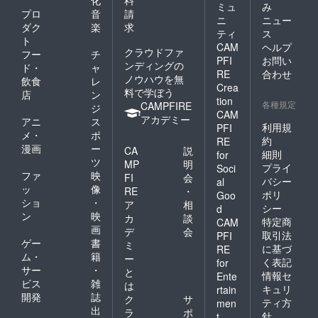
使用部
2ヶ月以
ます。
ミュ
み
ます。
材の供
プロ
音
請
内に順
※お届け
ニ
ニュー
給状
次配送
ダク
楽
求
日は
ティ
ス
況、製
予定。
「お届
ト
CAM
ヘルプ
造工程
🔥クラ
け予
クラウドファ
フー
チ
上の都
ウド
PFI
お問い
定」月
ンディングの
ド・
ャ
合等に
ファン
の月末
RE
合わせ
ノウハウを無
飲食
レ
より出
ディン
です。
Crea
料で学ぼう
荷時期
グ限定
店
ン
※こちら
tion
が遅れ
各種規定
この機
CAMPFIRE
のリ
ジ
CAM
る場合
会にし
ターン
アカデミー
アニ
ス
があり
利用規
PFI
か手に
金額に
メ・
ポ
ます。
入らな
約
は送料
RE
漫画
ー
国内の
CA
説
い特別
が含ま
細則
for
み
ツ
なセッ
れてい
MP
明
プライ
Soci
トで
ます。
ファ
映
FI
会
バシー
al
す！ ※
※ご注文
ッ
像
RE
・
ポリ
Goo
国内配
状況、
ショ
・
ア
相
送のみ
シー
d
使用部
ン
映
カ
談
となり
材の供
特定商
CAM
画
ます。
デ
会
給状
取引法
PFI
※お届け
ゲー
書
況、製
ミ
に基づ
RE
日は
造工程
ム・
籍
ー
く表記
for
「お届
上の都
サー
・
と
情報セ
け予
Ente
合等に
ビス
雑
は
定」月
より出
キュリ
rtain
開発
誌
の月末
ク
サ
荷時期
ティ方
men
です。
出
が遅れ
ラ
ポ
針
t