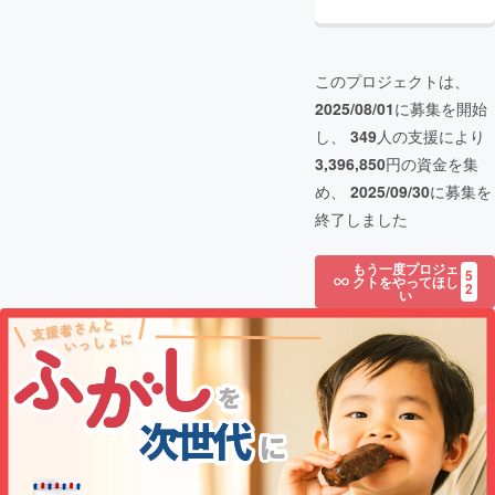
このプロジェクトは、
2025/08/01
に募集を開始
し、
349
人の支援により
3,396,850
円の資金を集
め、
2025/09/30
に募集を
終了しました
もう一度プロジェ
5
クトをやってほし
2
い