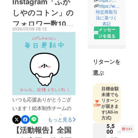
Instagram「ふが
老舗 菓子企
います。株式会社水野製菓
https://www.instagram.com/koton_fugashi/
しやのコトン」の
業。“ふがし
特定商取引
です。皆さまから賜りまし
法に基づく
を、世代を
フォロワー数1000
たご支援により、現在 全国
表記
超えた、架
2026/05/08 08:12
メッセー
の保育園・幼稚園・子育て
け橋に”とい
人突破！
ジを送る
う信念のも
支援施設へ絵本『ふがしや
と、昔なが
のコトン』とふ菓子を順次
らの製法と
お届けしております。園で
やさしい甘
リターンを
は、子どもたちが実際にふ
さにこだわ
選ぶ
り、日本中
菓子を味わい、先生方が絵
に愛される
本を読み聞かせしてくだ
ふ菓子を作
目標金額
さっています。今回はその
り続ける株
未達でも
いつも応援ありがとうござ
式会社 水野
一部として、【 認定こども
リターン
が届きま
製菓のIPキャ
います！絵本制作チームの
園くるみこども園】さまで
す
(All-in
ラクター
コトンくりえいたーずで
の様子をご紹介させていた
方式)
もっと見る
す。『ふがしやのコトン』
5,5
だきます。■ 園からのメッ
【活動報告】全国
残り21
00
円
の世界をもっと身近に感じ
セージご提供ありがとうご