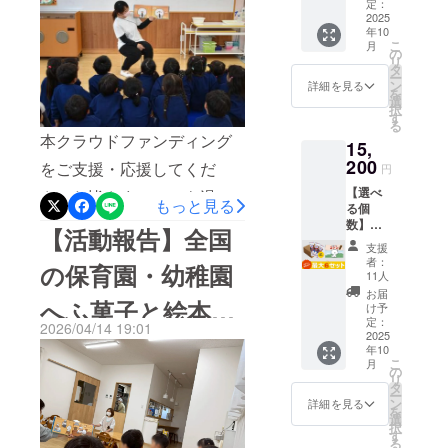
※お願い
「コト
定：
支援施設へ絵本『ふがしや
単なるひとつのお菓子では
備考欄
2025
ンのふ
さまのご紹介
年10
に、欲
がし」
のコトン』とふ菓子を順次
ありません。親子の会話の
こ
月
しい
150本入
の
リ
セット
り ※こ
タ
お届けしております。園で
きっかけ。世代を超えて語
ー
個数の
のリ
ン
詳細を見る
を
は、子どもたちが実際にふ
記入を
られる記憶。ふ菓子と絵本
ターン
選
択
お願い
品に絵
す
る
菓子を味わい、先生方が絵
が、その小さな入り口に
しま
本は付
本クラウドファンディング
15,
す。 🎁
きませ
本を読み聞かせしてくだ
なってくれることを心から
セット
200
ん。 🔴
をご支援・応援してくだ
円
内容 ・
ふ菓子
さっています。今回はその
願っています。【 認定こど
【選べ
絵本
さった皆さまへいつも温か
の特徴
もっと見る
る個
一部として、【 松ヶ峰幼稚
「ふが
も園くるみこども園】さ
黒糖を
いご支援をありがとうござ
数】ふ
しやの
たっぷ
【活動報告】全国
園 認定こども園】さまで
ま、あたたかいメッセージ
がし＋
コト
り使用
支援
います。株式会社水野製菓
絵本
ン」1冊
した日
者：
の様子をご紹介させていた
の保育園・幼稚園
をお寄せいただきありがと
セット
（B5サ
本一の
11人
です。皆さまから賜りまし
(最大6
イズ・
出荷量
だきます。■ 園からのメッ
お届
うございました。そして改
へふ菓子と絵本を
個まで)
上製
たご支援により、現在 全国
を誇る
け予
※お願い
セージおいしいふ菓子と可
本・24
定：
めまして、本プロジェクト
ふ菓
2026/04/14 19:01
の保育園・幼稚園・子育て
備考欄
2025
ペー
お届け｜一部施設
子。 個
愛い絵本のご提供ありがと
年10
を支えてくださったすべて
に、欲
ジ） ・
包装で
支援施設へ絵本『ふがしや
こ
月
しい
水野製
の
衛生
さまのご紹介
うございました。ふ菓子を
リ
の支援者さまへ心より感謝
セット
菓の
タ
的、子
のコトン』とふ菓子を順次
ー
個数の
「コト
ン
どもか
詳細を見る
初めて食べる子どもも多
申し上げます。引き続き、
を
記入を
ンのふ
お届けしております。園で
選
ら大人
択
お願い
く、甘くサクフワの食感を
がし」1
す
全国各地での寄贈の様子を
まで安
る
しま