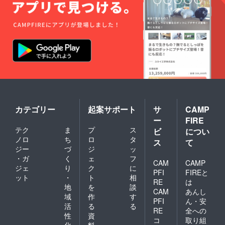
ジェク
菓 【販
園・幼
は送料
しま
ます。
ト終了
売元】
稚園へ
が含ま
す。最
※ご注文
後、約
株式会
の寄贈
れてい
大上限
状況、
2ヶ月以
社水野
🚚 配送
ます。
数まで
使用部
内に順
製菓 🔴
プロ
※ご注文
の発送
材の供
次配送
活用方
ジェク
状況、
となり
給状
予定。
法 ・お
ト終了
使用部
ます。
況、製
※国内配
子様と
後、約
材の供
造工程
送のみ
の読み
2ヶ月以
給状
上の都
となり
聞かせ
内に順
況、製
合等に
ます。
タイム
次配送
造工程
より出
※お届け
・家族
予定。
上の都
荷時期
日は
でのお
🔥クラ
合等に
が遅れ
「お届
やつタ
ウド
カテゴリー
起案サポート
サ
CAMP
より出
る場合
け予
イム ・
ファン
荷時期
があり
ー
FIRE
定」月
プレゼ
ディン
が遅れ
ます。
テク
ま
プ
ス
の月末
ビ
につい
ントと
グ限定
る場合
※備考欄
です。
して ・
ノロ
ち
ロ
タ
この機
ス
て
があり
に欲し
※こちら
地域の
会にし
ジー
づ
ジ
ッ
ます。
いセッ
のリ
保育
か手に
・ガ
く
ェ
フ
ト数の
ターン
CAM
CAMP
園・幼
入らな
記入を
ジェ
り
ク
に
金額に
稚園へ
い特別
PFI
FIREと
お願い
ット
・
ト
相
は送料
の寄贈
なセッ
RE
は
しま
が含ま
地
を
談
🚚 配送
トで
す。最
CAM
あんし
れてい
プロ
す！ ※
域
作
す
大上限
PFI
ん・安
ます。
ジェク
国内配
活
る
る
数まで
※ご注文
RE
全への
ト終了
送のみ
の発送
性
資
状況、
後、約
コ
取り組
となり
となり
化
料