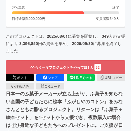
終了
67
%達成
目標金額
5,000,000
円
支援者数
349
人
このプロジェクトは、
2025/08/01
に募集を開始し、
349
人の支援
により
3,396,850
円の資金を集め、
2025/09/30
に募集を終了し
ました
もう一度プロジェクトをやってほしい
52
ポスト
シェア
LINEで送る
URLコピー
埋め込み
QRコード
日本一のふ菓子メーカーが立ち上がり、ふ菓子を知らな
い全国の子どもたちに絵本『ふがしやのコトン』をみな
さんとともに贈るプロジェクト。リターンは「ふ菓子＋
絵本セット」を1セットから支援でき、複数購入の場合
はぜひ身近な子どもたちへのプレゼントに。ご支援が日