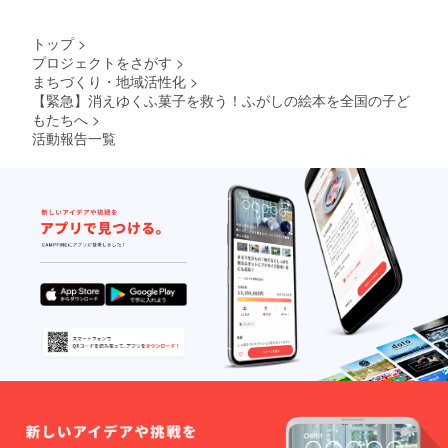
内製
HACCP
あたり
造工程
🔥クラ
記入を
のリ
プロ
造)、黒
取得
【賞味
上の都
ウド
お願い
ターン
ジェク
砂糖、
【原材
期限】
合等に
トップ
>
ファン
しま
金額に
ト終了
砂糖、
料】 含
180日
より出
ディン
す。最
は送料
後、約
プロジェクトをさがす
>
小麦
蜜糖(国
【製造
荷時期
グ限定
大上限
が含ま
2ヶ月以
まちづくり・地域活性化
>
粉、小
内製
元】 株
が遅れ
この機
数まで
れてい
内に配
麦蛋白
【緊急】消えゆくふ菓子を救う！ふがしの絵本を全国の子ど
造)、黒
式会社
る場合
会にし
の発送
ます。
送 配送
(グルテ
砂糖、
もたちへ
>
水野製
があり
か手に
となり
※ご注文
料は無
ン)/カラ
砂糖、
菓 【販
ます。
活動報告一覧
入らな
ます。
状況、
料で
メル色
小麦
売元】
い特別
使用部
す。 ※
素、膨
粉、小
株式会
なセッ
材の供
国内配
張剤
麦蛋白
社水野
トで
給状
送のみ
【内容
(グルテ
製菓 🔴
す！ ※
況、製
となり
量】150
ン)/カラ
活用方
国内配
造工程
ます。
本 【賞
メル色
法 ・お
送のみ
上の都
※お届け
味期
素、膨
子様と
となり
合等に
日は
限】180
張剤
の読み
ます。
より出
「お届
日 【製
【内容
聞かせ
※お届け
荷時期
け予
造元】
量】 30
タイム
日は
が遅れ
定」月
株式会
本 / 1箱
・家族
「お届
る場合
の月末
社水野
あたり
でのお
け予
があり
です。
製菓
【賞味
やつタ
定」月
ます。
※こちら
【販売
期限】
イム ・
の月末
※備考欄
のリ
元】 株
180日
プレゼ
です。
に欲し
ターン
式会社
【製造
ントと
※こちら
いセッ
金額に
水野製
元】 株
して ・
のリ
ト数の
は送料
菓 🚚 配
式会社
地域の
ターン
記入を
が含ま
送 プロ
水野製
保育
金額に
お願い
れてい