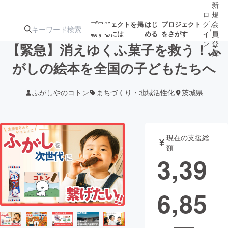
新
ロ
規
グ
会
プロジェクトを掲
はじ
プロジェクト
/
載するには
める
をさがす
イ
員
ン
登
【緊急】消えゆくふ菓子を救う！ふ
録
がしの絵本を全国の子どもたちへ
人気のプロ
注目のリ
注目の新着プロ
募集終了が近いプ
もうすぐ公開
ふがしやのコトン
まちづくり・地域活性化
茨城県
ジェクト
ターン
ジェクト
ロジェクト
されます
アート・写真
音楽
現在の支援総
額
3,39
テクノロジー・ガジェット
ゲーム・サ
6,85
映像・映画
書籍・雑誌
ビジネス・起業
チャレンジ