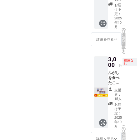
🚚 配送
セット
どもか
と世代
会い、
しやの
(グルテ
製菓 🔴
お届
プロ
🎁 セッ
ら大人
を超え
ふ菓子
コト
ン)/カラ
け予
活用方
ジェク
ト内容
まで安
たメッ
作りに
ン」1冊
定：
メル色
法 ・お
ト終了
・絵本
2025
心して
セージ
挑戦す
（B5サ
素、膨
子様と
後、約
年10
「ふが
楽しめ
性も込
る心温
イズ・
張剤
の読み
2ヶ月以
こ
月
しやの
ます。
めてい
まるス
上製
の
【内容
聞かせ
内に順
リ
コト
食品衛
ます。
トー
本・24
タ
量】 30
タイム
次配送
ー
ン」1冊
生協会
🔴ふ菓
リー。
ペー
ン
本 / 1箱
詳細を見る
・家族
予定。
を
（B5サ
HACCP
子の特
日本の
ジ） ・
選
あたり
でのお
🔥クラ
択
イズ・
取得
徴 黒糖
伝統菓
水野製
す
【賞味
やつタ
ウド
る
上製
【原材
をたっ
子文化
菓の
期限】
イム ・
ファン
3,0
本・24
料】 含
ぷり使
を自然
「コト
180日
プレゼ
ディン
在庫な
ペー
00
蜜糖(国
用した
に学べ
ンのふ
し
【製造
ントと
円
グ限定
ジ） ・
内製
日本一
る教育
がし」1
元】 株
して ・
この機
ふがし
水野製
造)、黒
の出荷
絵本で
箱（30
式会社
地域の
会にし
を食べ
菓の
砂糖、
量を誇
す。 ま
本入
水野製
保育
か手に
たこと
「コト
砂糖、
るふ菓
た「挑
り） 🔴
菓 【販
園・幼
入らな
がない
ンのふ
小麦
子。 個
戦」
絵本に
売元】
稚園へ
支援
い特別
方へ！
がし」1
粉、小
包装で
「諦め
ついて
株式会
者：
の寄贈
なセッ
個包装
箱（30
麦蛋白
衛生
ない」
コトン
15人
社水野
🚚 配送
トで
だか
本入
(グルテ
的、子
「好き
がふ菓
製菓 🔴
お届
プロ
す！ ※
ら、い
り） 🔴
ン)/カラ
どもか
なこと
子に出
け予
活用方
ジェク
国内配
つで
絵本に
定：
メル色
ら大人
には全
会い、
法 ・お
ト終了
送のみ
も、ど
2025
ついて
素、膨
まで安
力で」
ふ菓子
子様と
後、約
となり
年10
こで
コトン
張剤
心して
と世代
作りに
の読み
2ヶ月以
ます。
こ
月
も。
がふ菓
の
【内容
楽しめ
を超え
挑戦す
聞かせ
内に順
※お届け
リ
コー
子に出
タ
量】 30
ます。
たメッ
る心温
タイム
次配送
日は
ー
ヒーに
会い、
ン
本 / 1箱
食品衛
セージ
まるス
詳細を見る
・家族
予定。