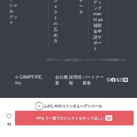
ディ
シャ
ェ
ー
ング
ル
ク
タ
mac
グッ
ト
hi-ya
ド
の
補助
広
金申
め
請サ
方
ポー
ト
「QRコード」は株式会社デンソーウェーブの登録商標です。
© CAMPFIRE,
会社概
採用情
パートナー
Inc.
要
報
募集
ふがしやのコトン
さんへアンコール
もう一度プロジェクトをやってほしい
52
93