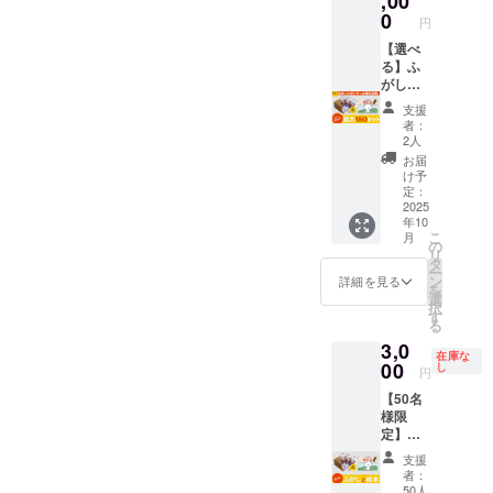
,00
げます。引き続き、全国各
入り口になってくれること
180日
戦」
ついて
しま
日本一
0
蜜糖(国
【製造
円
地での寄贈の様子を順次ご
「諦め
コトン
す。 🎁
を心から願っています。
の出荷
内製
元】 株
ない」
がふ菓
セット
【選べ
量を誇
造)、黒
式会社
報告してまいります。どう
【万葉保育園】さま、あた
「好き
子に出
内容 ・
る】ふ
るふ菓
砂糖、
水野製
なこと
会い、
絵本
がし＋
子。 個
砂糖、
菓 【販
ぞ今後ともよろしくお願い
たかいメッセージをお寄せ
には全
ふ菓子
「ふが
絵本
包装で
小麦
売元】
支援
力で」
作りに
しやの
セット
衛生
いたします。株式会社水野
粉、小
いただきありがとうござい
株式会
者：
と世代
挑戦す
コト
(最大
的、子
麦蛋白
2人
社水野
製菓
を超え
る心温
ン」1冊
150個ま
ました。そして改めまし
どもか
(グルテ
製菓 🔴
お届
たメッ
まるス
（B5サ
で) + 絵
ら大人
ン)/カラ
け予
活用方
て、本プロジェクトを支え
セージ
トー
イズ・
本にス
まで安
定：
メル色
法 ・お
性も込
リー。
上製
ポン
2025
心して
素、膨
子様と
てくださったすべての支援
年10
めてい
日本の
本・24
サー名
楽しめ
張剤
の読み
こ
月
ます。
伝統菓
ペー
記載 ※
ます。
の
【内容
者さまへ心より感謝申し上
聞かせ
リ
🔴ふ菓
子文化
ジ） ・
お願い
食品衛
タ
量】 30
タイム
ー
子の特
を自然
水野製
備考欄
げます。引き続き、全国各
生協会
ン
本 / 1箱
詳細を見る
・家族
を
徴 黒糖
に学べ
菓の
に、欲
HACCP
選
あたり
でのお
択
地での寄贈の様子を順次ご
をたっ
る教育
「コト
しい
取得
す
【賞味
やつタ
る
ぷり使
絵本で
ンのふ
セット
【原材
期限】
イム ・
報告してまいります。どう
3,0
用した
す。 ま
がし」1
個数の
料】 含
180日
プレゼ
在庫な
日本一
た「挑
箱（30
記入を
00
蜜糖(国
し
【製造
ぞ今後ともよろしくお願い
ントと
円
の出荷
戦」
本入
お願い
内製
元】 株
して ・
【50名
量を誇
「諦め
り） 🔴
しま
いたします。株式会社水野
造)、黒
式会社
地域の
様限
るふ菓
ない」
絵本に
す。 🎁
砂糖、
水野製
保育
製菓
定】ふ
子。 個
「好き
ついて
セット
砂糖、
菓 【販
園・幼
がし(30
包装で
なこと
コトン
内容 ・
小麦
売元】
稚園へ
支援
本/1箱)
衛生
には全
がふ菓
絵本
粉、小
株式会
者：
の寄贈
＋絵本
的、子
力で」
子に出
「ふが
麦蛋白
50人
社水野