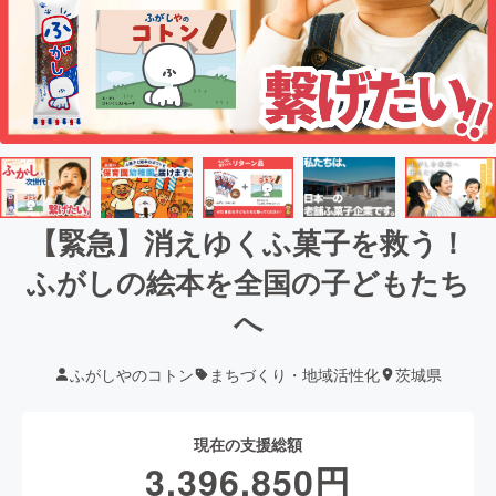
【緊急】消えゆくふ菓子を救う！
ふがしの絵本を全国の子どもたち
へ
ふがしやのコトン
まちづくり・地域活性化
茨城県
現在の支援総額
3,396,850
円