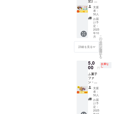
※備考欄
定】ふ
「コト
たっぷ
めてい
園・幼
水野製
料】 含
をたっ
入らな
は送料
に欲し
がし(30
ンのふ
り使用
ます。
稚園へ
菓 【販
蜜糖(国
ぷり使
支援
い特別
が含ま
いセッ
本/1箱)
がし」1
した日
🔴ふ菓
者：
の寄贈
売元】
内製
用した
なセッ
れてい
ト数の
＋絵本
箱（30
本一の
50人
子の特
🚚 配送
株式会
造)、黒
日本一
トで
ます。
記入を
セット
本入
出荷量
徴 黒糖
お届
プロ
社水野
砂糖、
の出荷
す！ ※
※ご注文
お願い
🎁 セッ
り） 🔴
を誇る
け予
をたっ
ジェク
製菓 🔴
砂糖、
量を誇
国内配
状況、
しま
ト内容
絵本に
定：
ふ菓
ぷり使
ト終了
活用方
小麦
る菓
送のみ
使用部
す。最
・絵本
2025
ついて
子。 個
用した
後、約
法 ・お
粉、小
子。 個
となり
材の供
大上限
年10
「ふが
コトン
包装で
日本一
2ヶ月以
子様と
麦蛋白
包装で
ます。
こ
給状
月
数まで
しやの
がふ菓
の
衛生
の出荷
内に順
の読み
(グルテ
衛生
※お届け
リ
況、製
の発送
コト
子に出
タ
的、子
量を誇
次配送
聞かせ
ン)/カラ
的、子
日は
ー
造工程
となり
ン」1冊
会い、
ン
どもか
詳細を見る
るふ菓
予定。
タイム
メル色
どもか
「お届
を
上の都
ます。
（B5サ
ふ菓子
選
ら大人
子。 個
🔥クラ
・家族
素、膨
ら大人
け予
択
合等に
イズ・
作りに
す
まで安
包装で
ウド
でのお
張剤
まで安
定」月
る
より出
上製
挑戦す
心して
衛生
ファン
やつタ
【内容
心して
の月末
荷時期
5,0
本・24
る心温
楽しめ
的、子
ディン
イム ・
量】 30
楽しめ
在庫な
です。
が遅れ
ペー
00
まるス
し
ます。
どもか
円
グ限定
プレゼ
本 / 1箱
ます。
※こちら
る場合
ジ） ・
トー
食品衛
ら大人
この機
ントと
あたり
食品衛
のリ
があり
ふ菓子
水野製
リー。
生協会
まで安
会にし
して ・
【賞味
生協会
ターン
ます。
ファ
菓の
日本の
HACCP
心して
か手に
地域の
期限】
HACCP
金額に
※備考欄
ン・ふ
「コト
伝統菓
取得
楽しめ
入らな
保育
180日
取得
は送料
に欲し
がしが
ンのふ
子文化
【原材
ます。
支援
い特別
園・幼
【製造
【原材
が含ま
いセッ
大好き
がし」1
を自然
料】 含
者：
食品衛
なセッ
稚園へ
元】 株
料】 含
れてい
ト数の
な方
箱（30
に学べ
50人
蜜糖(国
生協会
トで
の寄贈
式会社
蜜糖(国
ます。
記入を
へ！ 個
本入
る教育
内製
お届
HACCP
す！ ※
🚚 配送
水野製
内製
※ご注文
お願い
包装だ
り） 🔴
絵本で
け予
造)、黒
取得
国内配
プロ
菓 【販
造)、黒
状況、
しま
から、
絵本に
定：
す。 ま
砂糖、
【原材
送のみ
ジェク
売元】
砂糖、
使用部
す。最
いつで
2025
ついて
た「挑
砂糖、
料】 含
となり
ト終了
株式会
砂糖、
材の供
大上限
年10