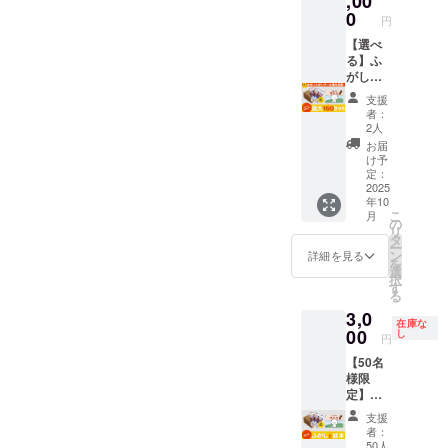
,00
180日
戦」
ついて
しま
日本一
0
蜜糖(国
【製造
円
「諦め
コトン
す。 🎁
の出荷
内製
元】 株
ない」
がふ菓
セット
【選べ
量を誇
造)、黒
式会社
「好き
子に出
内容 ・
る】ふ
るふ菓
砂糖、
水野製
なこと
会い、
絵本
がし＋
子。 個
砂糖、
菓 【販
には全
ふ菓子
「ふが
絵本
包装で
小麦
売元】
支援
力で」
作りに
しやの
セット
衛生
粉、小
株式会
者：
と世代
挑戦す
コト
(最大
的、子
麦蛋白
2人
社水野
を超え
る心温
ン」1冊
150個ま
どもか
(グルテ
製菓 🔴
お届
たメッ
まるス
（B5サ
で) + 絵
ら大人
ン)/カラ
け予
活用方
セージ
トー
イズ・
本にス
まで安
定：
メル色
法 ・お
性も込
リー。
上製
ポン
2025
心して
素、膨
子様と
年10
めてい
日本の
本・24
サー名
楽しめ
張剤
の読み
こ
月
ます。
伝統菓
ペー
記載 ※
ます。
の
【内容
聞かせ
リ
🔴ふ菓
子文化
ジ） ・
お願い
食品衛
タ
量】 30
タイム
ー
子の特
を自然
水野製
備考欄
生協会
ン
本 / 1箱
詳細を見る
・家族
を
徴 黒糖
に学べ
菓の
に、欲
HACCP
選
あたり
でのお
択
をたっ
る教育
「コト
しい
取得
す
【賞味
やつタ
る
ぷり使
絵本で
ンのふ
セット
【原材
期限】
イム ・
3,0
用した
す。 ま
がし」1
個数の
料】 含
180日
プレゼ
在庫な
日本一
た「挑
箱（30
記入を
00
蜜糖(国
し
【製造
ントと
円
の出荷
戦」
本入
お願い
内製
元】 株
して ・
【50名
量を誇
「諦め
り） 🔴
しま
造)、黒
式会社
地域の
様限
るふ菓
ない」
絵本に
す。 🎁
砂糖、
水野製
保育
定】ふ
子。 個
「好き
ついて
セット
砂糖、
菓 【販
園・幼
がし(30
包装で
なこと
コトン
内容 ・
小麦
売元】
稚園へ
支援
本/1箱)
衛生
には全
がふ菓
絵本
粉、小
株式会
者：
の寄贈
＋絵本
的、子
力で」
子に出
「ふが
麦蛋白
50人
社水野