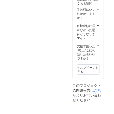
ん。 🔴
を超え
どもか
内に順
製菓 🔴
る場合
です。
タッフ
聞かせ
くある質問
ふ菓子
たメッ
ら大人
次配送
活用方
があり
※こちら
よりご
タイム
の特徴
セージ
手数料はいく
まで安
予定。
法 ・お
ます。
のリ
連絡差
・家族
黒糖を
性も込
らかかります
心して
※国内配
子様と
※備考欄
ターン
し上げ
でのお
たっぷ
めてい
か？
楽しめ
送のみ
の読み
に欲し
金額に
ます。
やつタ
り使用
ます。
ます。
となり
聞かせ
いセッ
は送料
🚚 配送
イム ・
した日
🔴ふ菓
目標金額に届
食品衛
ます。
タイム
ト数の
が含ま
プロ
プレゼ
本一の
子の特
かなかった場
生協会
※お届け
・家族
記入を
れてい
ジェク
ントと
出荷量
徴 黒糖
合どうなりま
HACCP
日は
でのお
お願い
ます。
ト終了
して ・
を誇る
をたっ
すか？
取得
「お届
やつタ
しま
※ご注文
後、約
地域の
ふ菓
ぷり使
【原材
け予
イム ・
す。最
状況、
2ヶ月以
保育
子。 個
用した
支援で困った
料】 含
定」月
プレゼ
大上限
使用部
内に配
園・幼
包装で
日本一
時はどこに相
蜜糖(国
の月末
ントと
数まで
材の供
送 配送
稚園へ
衛生
の出荷
談したらいい
内製
です。
して ・
の発送
給状
料は無
の寄贈
的、子
量を誇
ですか？
造)、黒
※こちら
地域の
となり
況、製
料で
🏢絵本
どもか
るふ菓
砂糖、
のリ
保育
ます。
造工程
す。 ※
に企業
ら大人
子。 個
砂糖、
ターン
ヘルプページを
園・幼
上の都
国内配
名記載
まで安
包装で
小麦
金額に
見る
稚園へ
合等に
送のみ
につい
心して
衛生
粉、小
は送料
の寄贈
より出
となり
て プロ
楽しめ
的、子
麦蛋白
が含ま
🚚 配送
荷時期
ます。
ジェク
ます。
どもか
(グルテ
れてい
プロ
が遅れ
※お届け
ト終了
このプロジェクト
食品衛
ら大人
ン)/カラ
ます。
ジェク
る場合
日は
後、ス
の問題報告は
こち
生協会
まで安
メル色
※ご注文
ト終了
があり
「お届
タッフ
HACCP
ら
よりお問い合わ
心して
素、膨
状況、
後、約
ます。
け予
よりご
取得
楽しめ
張剤
せください
使用部
2ヶ月以
※備考欄
定」月
連絡差
【原材
ます。
【内容
材の供
内に順
に欲し
の月末
し上げ
料】 含
食品衛
量】 30
給状
次配送
いセッ
です。
ます。
蜜糖(国
生協会
本 / 1箱
況、製
予定。
ト数の
※こちら
🚚 配送