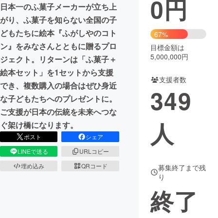
0
円
日本一のふ菓子メーカーが立ち上
まちづくり・地域活性化
がり、ふ菓子を知らない全国の子
どもたちに絵本『ふがしやのコト
67%
ン』をみなさんとともに贈るプロ
目標金額は
CAMPFIRE for Social Good
CAMPFIRE Creation
5,000,000円
ジェクト。リターンは「ふ菓子＋
CAMPFIREふるさと納税
machi-ya
コミュニティ
絵本セット」を1セットから支援
支援者数
でき、複数購入の場合はぜひ身近
349
な子どもたちへのプレゼントに。
ご支援が日本の伝統を未来へつな
人
ぐ架け橋になります。
ポスト
シェア
LINEで送る
URLコピー
埋め込み
QRコード
募集終了まで残
り
終了