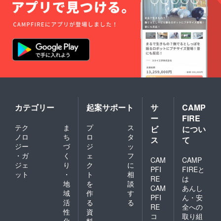
ジェク
菓 【販
園・幼
は送料
しま
ます。
ト終了
売元】
稚園へ
が含ま
す。最
※ご注文
後、約
株式会
の寄贈
れてい
大上限
状況、
2ヶ月以
社水野
🚚 配送
ます。
数まで
使用部
内に順
製菓 🔴
プロ
※ご注文
の発送
材の供
次配送
活用方
ジェク
状況、
となり
給状
予定。
法 ・お
ト終了
使用部
ます。
況、製
※国内配
子様と
後、約
材の供
造工程
送のみ
の読み
2ヶ月以
給状
上の都
となり
聞かせ
内に順
況、製
合等に
ます。
タイム
次配送
造工程
より出
※お届け
・家族
予定。
上の都
荷時期
日は
でのお
🔥クラ
合等に
が遅れ
「お届
やつタ
ウド
カテゴリー
起案サポート
サ
CAMP
より出
る場合
け予
イム ・
ファン
荷時期
があり
ー
FIRE
定」月
プレゼ
ディン
が遅れ
ます。
テク
ま
プ
ス
の月末
ビ
につい
ントと
グ限定
る場合
※備考欄
です。
して ・
ノロ
ち
ロ
タ
この機
ス
て
があり
に欲し
※こちら
地域の
会にし
ジー
づ
ジ
ッ
ます。
いセッ
のリ
保育
か手に
・ガ
く
ェ
フ
ト数の
ターン
CAM
CAMP
園・幼
入らな
記入を
ジェ
り
ク
に
金額に
稚園へ
い特別
PFI
FIREと
お願い
ット
・
ト
相
は送料
の寄贈
なセッ
RE
は
しま
が含ま
地
を
談
🚚 配送
トで
す。最
CAM
あんし
れてい
プロ
す！ ※
域
作
す
大上限
PFI
ん・安
ます。
ジェク
国内配
活
る
る
数まで
※ご注文
RE
全への
ト終了
送のみ
の発送
性
資
状況、
後、約
コ
取り組
となり
となり
化
料