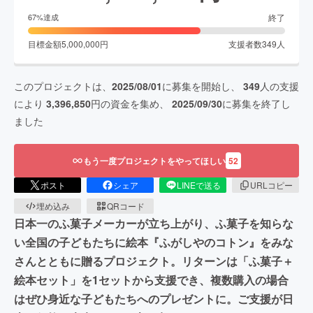
終了
67
%達成
目標金額
5,000,000
円
支援者数
349
人
このプロジェクトは、
2025/08/01
に募集を開始し、
349
人の支援
により
3,396,850
円の資金を集め、
2025/09/30
に募集を終了し
ました
もう一度プロジェクトをやってほしい
52
ポスト
シェア
LINEで送る
URLコピー
埋め込み
QRコード
日本一のふ菓子メーカーが立ち上がり、ふ菓子を知らな
い全国の子どもたちに絵本『ふがしやのコトン』をみな
さんとともに贈るプロジェクト。リターンは「ふ菓子＋
絵本セット」を1セットから支援でき、複数購入の場合
はぜひ身近な子どもたちへのプレゼントに。ご支援が日