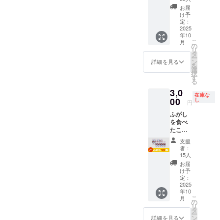
🚚 配送
セット
どもか
と世代
会い、
しやの
(グルテ
製菓 🔴
お届
プロ
🎁 セッ
ら大人
を超え
ふ菓子
コト
ン)/カラ
け予
活用方
ジェク
ト内容
まで安
たメッ
作りに
ン」1冊
定：
メル色
法 ・お
ト終了
・絵本
2025
心して
セージ
挑戦す
（B5サ
素、膨
子様と
後、約
年10
「ふが
楽しめ
性も込
る心温
イズ・
張剤
の読み
2ヶ月以
こ
月
しやの
ます。
めてい
まるス
上製
の
【内容
聞かせ
内に順
リ
コト
食品衛
ます。
トー
本・24
タ
量】 30
タイム
次配送
ー
ン」1冊
生協会
🔴ふ菓
リー。
ペー
ン
本 / 1箱
詳細を見る
・家族
予定。
を
（B5サ
HACCP
子の特
日本の
ジ） ・
選
あたり
でのお
🔥クラ
択
イズ・
取得
徴 黒糖
伝統菓
水野製
す
【賞味
やつタ
ウド
る
上製
【原材
をたっ
子文化
菓の
期限】
イム ・
ファン
3,0
本・24
料】 含
ぷり使
を自然
「コト
180日
プレゼ
ディン
在庫な
ペー
00
蜜糖(国
用した
に学べ
ンのふ
し
【製造
ントと
円
グ限定
ジ） ・
内製
日本一
る教育
がし」1
元】 株
して ・
この機
ふがし
水野製
造)、黒
の出荷
絵本で
箱（30
式会社
地域の
会にし
を食べ
菓の
砂糖、
量を誇
す。 ま
本入
水野製
保育
か手に
たこと
「コト
砂糖、
るふ菓
た「挑
り） 🔴
菓 【販
園・幼
入らな
がない
ンのふ
小麦
子。 個
戦」
絵本に
売元】
稚園へ
支援
い特別
方へ！
がし」1
粉、小
包装で
「諦め
ついて
株式会
者：
の寄贈
なセッ
個包装
箱（30
麦蛋白
衛生
ない」
コトン
15人
社水野
🚚 配送
トで
だか
本入
(グルテ
的、子
「好き
がふ菓
製菓 🔴
お届
プロ
す！ ※
ら、い
り） 🔴
ン)/カラ
どもか
なこと
子に出
け予
活用方
ジェク
国内配
つで
絵本に
定：
メル色
ら大人
には全
会い、
法 ・お
ト終了
送のみ
も、ど
2025
ついて
素、膨
まで安
力で」
ふ菓子
子様と
後、約
となり
年10
こで
コトン
張剤
心して
と世代
作りに
の読み
2ヶ月以
ます。
こ
月
も。
がふ菓
の
【内容
楽しめ
を超え
挑戦す
聞かせ
内に順
※お届け
リ
コー
子に出
タ
量】 30
ます。
たメッ
る心温
タイム
次配送
日は
ー
ヒーに
会い、
ン
本 / 1箱
食品衛
セージ
まるス
詳細を見る
・家族
予定。