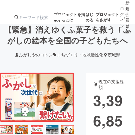
新
ロ
規
グ
会
プロジェクトを掲
はじ
プロジェクト
/
載するには
める
をさがす
イ
員
ン
登
【緊急】消えゆくふ菓子を救う！ふ
録
がしの絵本を全国の子どもたちへ
人気のプロ
注目のリ
注目の新着プロ
募集終了が近いプ
もうすぐ公開
ふがしやのコトン
まちづくり・地域活性化
茨城県
ジェクト
ターン
ジェクト
ロジェクト
されます
アート・写真
音楽
現在の支援総
額
3,39
テクノロジー・ガジェット
ゲーム・サ
6,85
映像・映画
書籍・雑誌
ビジネス・起業
チャレンジ