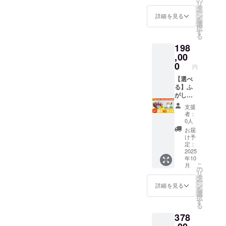
心して
※こちら
リ
「コト
セット
伝統菓
タ
めてい
楽しめ
のリ
ー
ンのふ
個数の
子文化
ン
ます。
詳細を見る
ます。
ターン
を
がし」1
記入を
を自然
選
🔴ふ菓
食品衛
金額に
択
箱（30
お願い
に学べ
す
子の特
生協会
は送料
る
本入
しま
る教育
徴 黒糖
HACCP
が含ま
198
り） 🔴
す。 🎁
絵本で
をたっ
取得
れてい
絵本に
セット
,00
す。 ま
ぷり使
【原材
ます。
ついて
内容 ・
た「挑
0
用した
料】 含
※ご注文
円
コトン
絵本
戦」
日本一
蜜糖(国
状況、
がふ菓
「ふが
【選べ
「諦め
の出荷
内製
使用部
子に出
しやの
る】ふ
ない」
量を誇
造)、黒
材の供
会い、
コト
がし＋
「好き
るふ菓
砂糖、
給状
ふ菓子
ン」1冊
絵本
なこと
子。 個
砂糖、
況、製
支援
作りに
（B5サ
セット
には全
包装で
小麦
者：
造工程
挑戦す
イズ・
(最大80
力で」
衛生
0人
粉、小
上の都
る心温
上製
個まで)
と世代
的、子
麦蛋白
お届
合等に
まるス
本・24
+ 絵本
を超え
どもか
け予
(グルテ
より出
トー
ペー
にスポ
たメッ
定：
ら大人
ン)/カラ
荷時期
リー。
ジ） ・
ンサー
2025
セージ
まで安
メル色
が遅れ
年10
日本の
水野製
名記載
性も込
心して
素、膨
る場合
こ
月
伝統菓
菓の
※お願い
めてい
の
楽しめ
張剤
があり
リ
子文化
「コト
備考欄
ます。
タ
ます。
【内容
ます。
ー
を自然
ンのふ
に、欲
🔴ふ菓
ン
食品衛
詳細を見る
量】 30
国内の
を
に学べ
がし」1
しい
子の特
選
生協会
本 / 1箱
み
択
る教育
箱（30
セット
徴 黒糖
す
HACCP
あたり
る
絵本で
本入
個数の
をたっ
取得
【賞味
378
す。 ま
り） 🔴
記入を
ぷり使
【原材
期限】
た「挑
絵本に
お願い
用した
料】 含