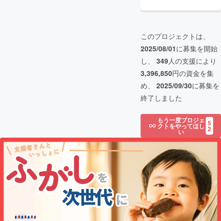
このプロジェクトは、
2025/08/01
に募集を開始
し、
349
人の支援により
3,396,850
円の資金を集
め、
2025/09/30
に募集を
終了しました
もう一度プロジェ
5
クトをやってほし
2
い