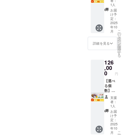
「好き
者：
造元】
セット
（B5サ
ふ菓子
1人
なこと
株式会
(最大25
イズ・
作りに
には全
お届
社水野
個まで)
上製
挑戦す
け予
力で」
製菓
※お願い
本・24
定：
る心温
と世代
【販売
備考欄
2025
ペー
まるス
を超え
元】 株
年10
に、欲
ジ） ・
トー
たメッ
式会社
こ
月
しい
水野製
の
リー。
セージ
水野製
リ
セット
菓の
タ
日本の
性も込
菓 🚚 配
ー
個数の
「コト
ン
伝統菓
詳細を見る
めてい
送 プロ
を
記入を
ンのふ
選
子文化
ます。
ジェク
択
お願い
がし」1
す
を自然
🔴ふ菓
ト終了
る
しま
箱（30
に学べ
子の特
後、約
126
す。 🎁
本入
る教育
徴 黒糖
2ヶ月以
セット
,00
り） 🔴
絵本で
をたっ
内に順
内容 ・
絵本に
0
す。 ま
ぷり使
次配送
円
絵本
ついて
た「挑
用した
予定。
「ふが
【選べ
コトン
戦」
日本一
※国内配
しやの
る個
がふ菓
「諦め
の出荷
送のみ
コト
数】ふ
子に出
ない」
量を誇
となり
ン」1冊
がし＋
会い、
「好き
るふ菓
ます。
支援
（B5サ
絵本
ふ菓子
なこと
子。 個
者：
※お届け
イズ・
セット
作りに
には全
1人
包装で
日は
上製
(最大50
挑戦す
力で」
衛生
お届
「お届
本・24
個まで)
る心温
と世代
け予
的、子
け予
ペー
※お願い
まるス
定：
を超え
どもか
定」月
ジ） ・
備考欄
2025
トー
たメッ
ら大人
の月末
年10
水野製
に、欲
リー。
セージ
まで安
です。
こ
月
菓の
しい
日本の
の
性も込