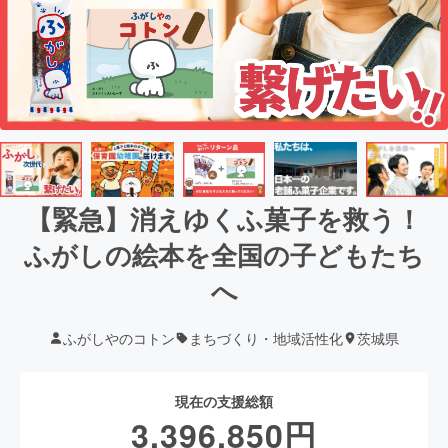
【緊急】消えゆくふ菓子を救う！
ふがしの絵本を全国の子どもたち
へ
ふがしやのコトン
まちづくり・地域活性化
茨城県
現在の支援総額
3,396,850
円