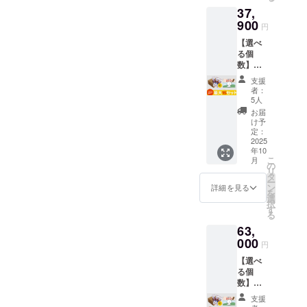
箱（30
心して
37,
す。 🎁
本入
楽しめ
セット
900
り） 🔴
ます。
円
内容 ・
絵本に
食品衛
【選べ
絵本
ついて
生協会
る個
「ふが
コトン
HACCP
数】ふ
しやの
がふ菓
取得
がし＋
コト
子に出
【原材
支援
絵本
ン」1冊
会い、
料】 含
者：
セット
（B5サ
ふ菓子
5人
蜜糖(国
(最大15
イズ・
作りに
内製
お届
個まで)
上製
挑戦す
け予
造)、黒
※お願い
本・24
定：
る心温
砂糖、
備考欄
2025
ペー
まるス
砂糖、
年10
に、欲
ジ） ・
トー
小麦
こ
月
しい
水野製
の
リー。
粉、小
リ
セット
菓の
タ
日本の
麦蛋白
ー
個数の
「コト
ン
伝統菓
詳細を見る
(グルテ
を
記入を
ンのふ
選
子文化
ン)/カラ
択
お願い
がし」1
す
を自然
メル色
る
しま
箱（30
に学べ
素、膨
63,
す。 🎁
本入
る教育
張剤
セット
000
り） 🔴
絵本で
【内容
円
内容 ・
絵本に
す。 ま
量】150
【選べ
絵本
ついて
た「挑
本 【賞
る個
「ふが
コトン
戦」
味期
数】ふ
しやの
がふ菓
「諦め
限】180
がし＋
コト
子に出
ない」
日 【製
支援
絵本
ン」1冊
会い、