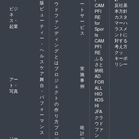
※こちら
る場合
版
ウ
ー
反社基
CAM
のリ
があり
ビジ
ビ
ド
ト
本方針
PFI
ターン
ます。
ネ
ュ
フ
サ
金額に
カスタ
RE
ス・
ー
ァ
ー
は送料
マーハ
for
起業
テ
が含ま
ン
ビ
ラスメ
Spor
れてい
ィ
デ
ス
ントに
ts
ます。
ー
ィ
対する
CAM
※ご注文
・
ン
状況、
考え方
PFI
ヘ
グ
使用部
クッ
RE
ル
材の供
と
キーポ
ふる
給状
ス
は
リシー
さと
況、製
ケ
プ
実
納税
造工程
ア
ロ
施
上の都
AD
アー
舞
ジ
事
合等に
FOR
ト・
台
より出
ェ
例
ALL
荷時期
写真
・
ク
HIO
が遅れ
パ
ト
KOS
る場合
フ
の
HI
があり
ォ
作
ます。
JFA
ー
り
クラ
マ
方
ウド
ン
プ
統
ファ
ス
ロ
計
ン
ソー
ジ
デ