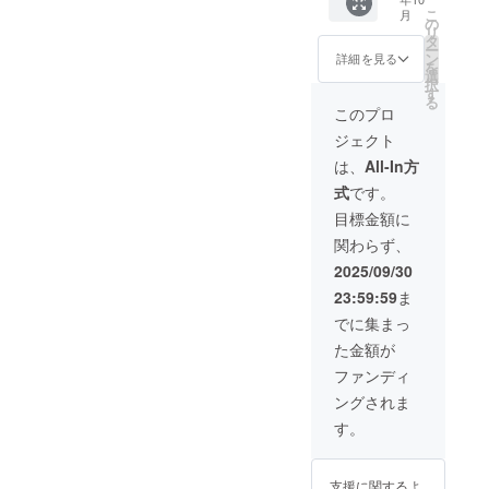
も、ど
コトン
戦」
小麦
蜜糖(国
ます。
後、約
社水野
小麦
こ
給状
月
数まで
こで
がふ菓
の
「諦め
粉、小
内製
※お届け
2ヶ月以
製菓 🔴
粉、小
リ
況、製
の発送
も、気
子に出
タ
ない」
麦蛋白
造)、黒
日は
内に順
活用方
麦蛋白
ー
造工程
となり
軽に食
会い、
ン
「好き
詳細を見る
(グルテ
砂糖、
「お届
次配送
法 ・お
(グルテ
を
上の都
ます。
べれ
ふ菓子
選
なこと
ン)/カラ
砂糖、
け予
予定。
子様と
ン)/カラ
択
合等に
る。
作りに
す
には全
メル色
小麦
定」月
🔥クラ
の読み
メル色
る
より出
コー
挑戦す
力で」
このプロ
素、膨
粉、小
の月末
ウド
聞かせ
素、膨
荷時期
ヒーに
る心温
と世代
張剤
麦蛋白
です。
ファン
タイム
張剤
が遅れ
ジェクト
もよく
まるス
を超え
【内容
(グルテ
※こちら
ディン
・家族
【内容
る場合
合い、
トー
たメッ
は、
All-In方
量】10
ン)/カラ
のリ
グ限定
でのお
量】 30
があり
仕事の
リー。
セージ
本 【賞
メル色
ターン
この機
やつタ
本 / 1箱
ます。
式
です。
小休憩
日本の
性も込
味期
素、膨
金額に
会にし
イム ・
あたり
※備考欄
にも
伝統菓
めてい
目標金額に
限】180
張剤
は送料
か手に
プレゼ
【賞味
に欲し
ぴった
子文化
ます。
日 【製
【内容
が含ま
入らな
ントと
期限】
いセッ
関わらず、
り！ 🎁
を自然
🔴ふ菓
造元】
量】 30
れてい
い特別
して ・
180日
ト数の
内容 ・
に学べ
子の特
2025/09/30
株式会
本 / 1箱
ます。
なセッ
地域の
【製造
記入を
水野製
る教育
徴 黒糖
社水野
あたり
※ご注文
トで
保育
元】 株
お願い
23:59:59
ま
菓の
絵本で
をたっ
製菓
【賞味
状況、
す！ ※
園・幼
式会社
しま
「コト
す。 ま
ぷり使
でに集まっ
【販売
期限】
使用部
国内配
稚園へ
水野製
す。最
ンのふ
た「挑
用した
元】 株
180日
材の供
送のみ
の寄贈
菓 【販
大上限
た金額が
がし」
戦」
日本一
式会社
【製造
給状
となり
🏢絵本
売元】
数まで
150本入
「諦め
の出荷
ファンディ
水野製
元】 株
況、製
ます。
に企業
株式会
の発送
り ※こ
ない」
量を誇
菓 🚚 配
式会社
造工程
※お届け
名記載
社水野
となり
ングされま
のリ
「好き
るふ菓
送 プロ
水野製
上の都
日は
につい
製菓 🔴
ます。
ターン
なこと
子。 個
す。
ジェク
菓 【販
合等に
「お届
て プロ
活用方
品に絵
には全
包装で
ト終了
売元】
より出
け予
ジェク
法 ・お
本は付
力で」
衛生
後、約
株式会
荷時期
定」月
ト終了
子様と
きませ
と世代
的、子
2ヶ月以
社水野
が遅れ
の月末
後、ス
の読み
支援に関するよ