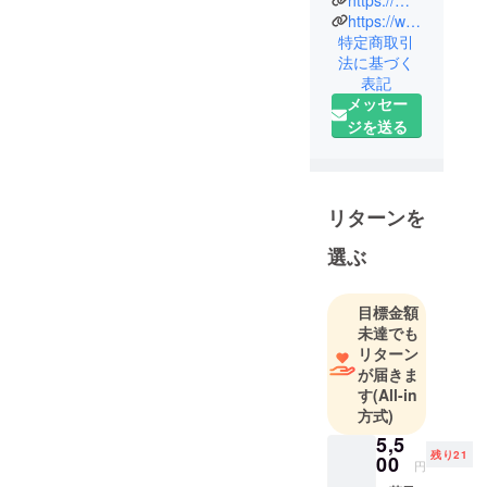
考欄にご記入し
老舗 菓子企
https://www.instagram.com/koton_fugashi/
業。“ふがし
ていただけれ
特定商取引
法に基づく
を、世代を
ば、絵本とふが
表記
超えた、架
しをご指定先に
メッセー
け橋に”とい
配送させていた
ジを送る
う信念のも
だきます。
と、昔なが
らの製法と
やさしい甘
リターンを
さにこだわ
選ぶ
り、日本中
に愛される
ふ菓子を作
目標金額
り続ける株
未達でも
式会社 水野
リターン
が届きま
製菓のIPキャ
す
(All-in
ラクター
方式)
5,5
残り21
00
円