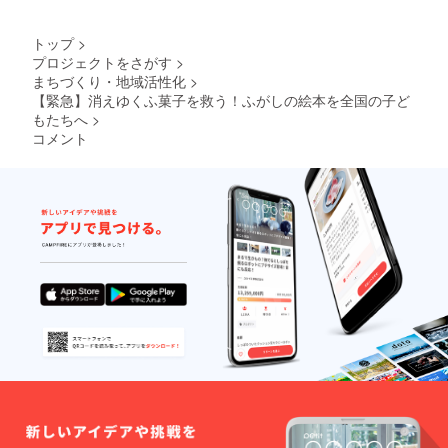
内製
HACCP
あたり
造工程
🔥クラ
記入を
のリ
プロ
造)、黒
取得
【賞味
上の都
ウド
お願い
ターン
ジェク
砂糖、
【原材
期限】
合等に
トップ
>
ファン
しま
金額に
ト終了
砂糖、
料】 含
180日
より出
ディン
す。最
は送料
後、約
プロジェクトをさがす
>
小麦
蜜糖(国
【製造
荷時期
グ限定
大上限
が含ま
2ヶ月以
まちづくり・地域活性化
>
粉、小
内製
元】 株
が遅れ
この機
数まで
れてい
内に配
麦蛋白
【緊急】消えゆくふ菓子を救う！ふがしの絵本を全国の子ど
造)、黒
式会社
る場合
会にし
の発送
ます。
送 配送
(グルテ
砂糖、
もたちへ
>
水野製
があり
か手に
となり
※ご注文
料は無
ン)/カラ
砂糖、
菓 【販
ます。
コメント
入らな
ます。
状況、
料で
メル色
小麦
売元】
い特別
使用部
す。 ※
素、膨
粉、小
株式会
なセッ
材の供
国内配
張剤
麦蛋白
社水野
トで
給状
送のみ
【内容
(グルテ
製菓 🔴
す！ ※
況、製
となり
量】150
ン)/カラ
活用方
国内配
造工程
ます。
本 【賞
メル色
法 ・お
送のみ
上の都
※お届け
味期
素、膨
子様と
となり
合等に
日は
限】180
張剤
の読み
ます。
より出
「お届
日 【製
【内容
聞かせ
※お届け
荷時期
け予
造元】
量】 30
タイム
日は
が遅れ
定」月
株式会
本 / 1箱
・家族
「お届
る場合
の月末
社水野
あたり
でのお
け予
があり
です。
製菓
【賞味
やつタ
定」月
ます。
※こちら
【販売
期限】
イム ・
の月末
※備考欄
のリ
元】 株
180日
プレゼ
です。
に欲し
ターン
式会社
【製造
ントと
※こちら
いセッ
金額に
水野製
元】 株
して ・
のリ
ト数の
は送料
菓 🚚 配
式会社
地域の
ターン
記入を
が含ま
送 プロ
水野製
保育
金額に
お願い
れてい