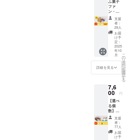
ふ菓子
ファ
ン・ふ
がしが
支援
大好き
者：
な方
29人
へ！ 個
お届
包装だ
け予
から、
定：
いつで
2025
年10
も、ど
こ
月
こで
の
リ
も、気
タ
ー
軽に食
ン
詳細を見る
を
べれ
選
択
る。
す
る
コー
7,6
ヒーに
もよく
00
円
合い、
【選べ
仕事の
る個
小休憩
数】ふ
にも
がし＋
ぴった
支援
絵本
り！ 🎁
者：
セット
内容 ・
77人
(最大3
水野製
お届
個まで)
菓の
け予