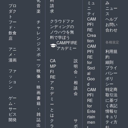
使用部
2ヶ月以
ます。
ミュ
み
ます。
材の供
プロ
音
請
内に順
※お届け
ニ
ニュー
給状
次配送
ダク
楽
求
日は
ティ
ス
況、製
予定。
「お届
ト
CAM
ヘルプ
造工程
🔥クラ
け予
クラウドファ
フー
チ
上の都
ウド
PFI
お問い
定」月
ンディングの
ド・
ャ
合等に
ファン
の月末
RE
合わせ
ノウハウを無
飲食
レ
より出
ディン
です。
Crea
料で学ぼう
荷時期
グ限定
店
ン
※こちら
tion
が遅れ
各種規定
この機
CAMPFIRE
のリ
ジ
CAM
る場合
会にし
ターン
アカデミー
アニ
ス
があり
利用規
PFI
か手に
金額に
メ・
ポ
ます。
入らな
約
は送料
RE
漫画
ー
国内の
CA
説
い特別
が含ま
細則
for
み
ツ
なセッ
れてい
MP
明
プライ
Soci
トで
ます。
ファ
映
FI
会
バシー
al
す！ ※
※ご注文
ッ
像
RE
・
ポリ
Goo
国内配
状況、
ショ
・
ア
相
送のみ
シー
d
使用部
ン
映
カ
談
となり
材の供
特定商
CAM
画
ます。
デ
会
給状
取引法
PFI
※お届け
ゲー
書
況、製
ミ
に基づ
RE
日は
造工程
ム・
籍
ー
く表記
for
「お届
上の都
サー
・
と
情報セ
け予
Ente
合等に
ビス
雑
は
定」月
より出
キュリ
rtain
開発
誌
の月末
ク
サ
荷時期
ティ方
men
です。
出
が遅れ
ラ
ポ
針
t