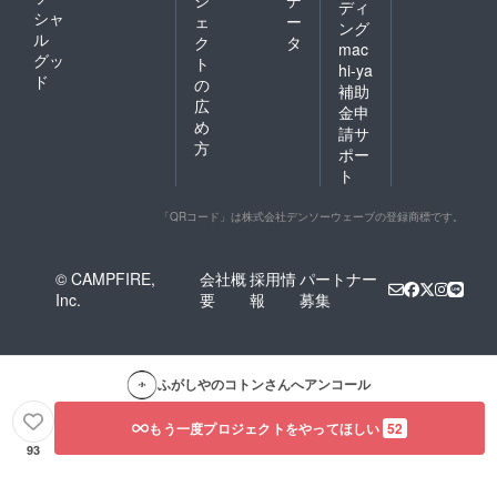
ディ
シャ
ェ
ー
ング
ル
ク
タ
mac
グッ
ト
hi-ya
ド
の
補助
広
金申
め
請サ
方
ポー
ト
「QRコード」は株式会社デンソーウェーブの登録商標です。
© CAMPFIRE,
会社概
採用情
パートナー
Inc.
要
報
募集
ふがしやのコトン
さんへアンコール
もう一度プロジェクトをやってほしい
52
93