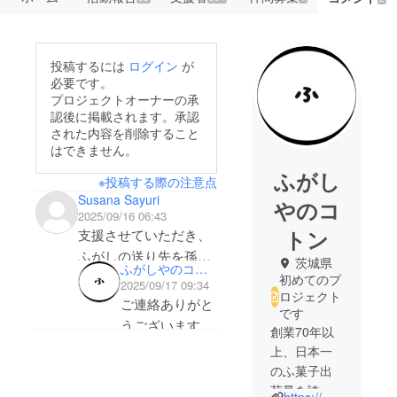
投稿するには
ログイン
が
必要です。
プロジェクトオーナーの承
認後に掲載されます。承認
された内容を削除すること
はできません。
ふがし
※投稿する際の注意点
Susana Sayuri
やのコ
2025/09/16 06:43
トン
支援させていただき、
ふがしの送り先を孫の
茨城県
ふがしやのコトン
通う保育園を指定する
初めてのプ
2025/09/17 09:34
ロジェクト
ことは可能でしょう
ご連絡ありがと
です
か？
うございます。
創業70年以
送り先を指定し
上、日本一
ていただくこと
のふ菓子出
は可能です！備
荷量を誇る
https://mizunoseika.com/