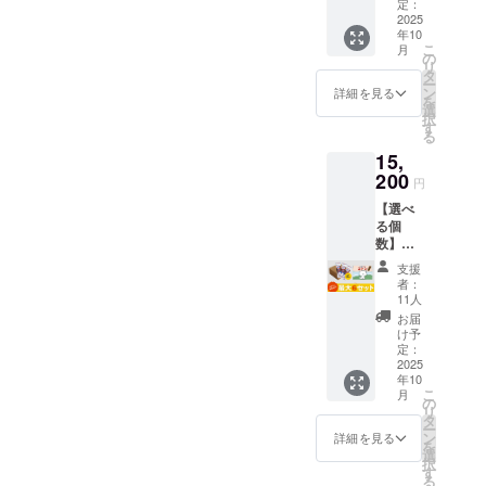
※お願い
「コト
定：
備考欄
2025
ンのふ
年10
に、欲
がし」
こ
月
しい
150本入
の
リ
セット
り ※こ
タ
ー
個数の
のリ
ン
詳細を見る
を
記入を
ターン
選
択
お願い
品に絵
す
る
しま
本は付
15,
す。 🎁
きませ
セット
200
ん。 🔴
円
内容 ・
ふ菓子
【選べ
絵本
の特徴
る個
「ふが
黒糖を
数】ふ
しやの
たっぷ
がし＋
コト
り使用
支援
絵本
ン」1冊
した日
者：
セット
（B5サ
本一の
11人
(最大6
イズ・
出荷量
お届
個まで)
上製
を誇る
け予
※お願い
本・24
定：
ふ菓
備考欄
2025
ペー
子。 個
年10
に、欲
ジ） ・
包装で
こ
月
しい
水野製
の
衛生
リ
セット
菓の
タ
的、子
ー
個数の
「コト
ン
どもか
詳細を見る
を
記入を
ンのふ
選
ら大人
択
お願い
がし」1
す
まで安
る
しま