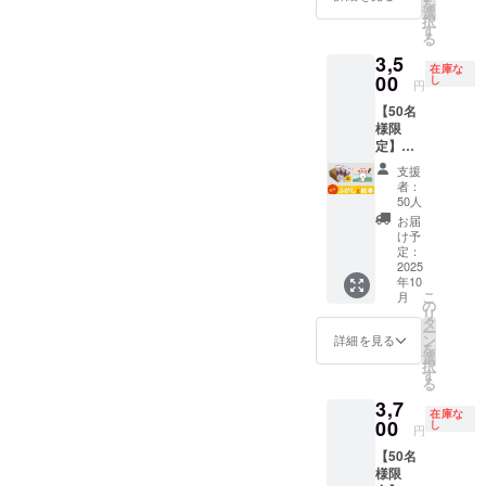
「お届
を
もよく
ふ菓子
選
あたり
生協会
性も込
トー
でのお
🔥クラ
け予
択
合い、
作りに
す
【賞味
HACCP
めてい
リー。
やつタ
ウド
定」月
る
仕事の
挑戦す
期限】
取得
ます。
日本の
イム ・
ファン
の月末
3,5
小休憩
る心温
180日
【原材
🔴ふ菓
伝統菓
プレゼ
ディン
在庫な
です。
にも
00
まるス
し
【製造
料】 含
子の特
子文化
ントと
円
グ限定
※こちら
ぴった
トー
元】 株
蜜糖(国
徴 黒糖
を自然
して ・
この機
のリ
【50名
り。 ま
リー。
式会社
内製
をたっ
に学べ
地域の
会にし
ターン
様限
ずは気
日本の
水野製
造)、黒
ぷり使
る教育
保育
か手に
金額に
定】ふ
軽にふ
伝統菓
菓 【販
砂糖、
用した
絵本で
園・幼
入らな
は送料
がし(30
がし体
子文化
売元】
砂糖、
日本一
す。 ま
稚園へ
支援
い特別
が含ま
本/1箱)
験、は
を自然
株式会
小麦
の出荷
た「挑
者：
の寄贈
なセッ
れてい
＋絵本
じめて
に学べ
50人
社水野
粉、小
量を誇
戦」
🚚 配送
トで
ます。
セット
みませ
る教育
製菓 🔴
麦蛋白
る菓
「諦め
お届
プロ
す！ ※
※ご注文
🎁 セッ
んか？
絵本で
け予
活用方
(グルテ
子。 個
ない」
ジェク
国内配
状況、
ト内容
🎁 内容
定：
す。 ま
法 ・お
ン)/カラ
包装で
「好き
ト終了
送のみ
使用部
・絵本
2025
・水野
た「挑
子様と
メル色
衛生
なこと
後、約
となり
材の供
年10
「ふが
製菓の
戦」
の読み
素、膨
的、子
には全
2ヶ月以
ます。
こ
給状
月
しやの
「コト
の
「諦め
聞かせ
張剤
どもか
力で」
内に順
※お届け
リ
況、製
コト
ンのふ
タ
ない」
タイム
【内容
ら大人
と世代
次配送
日は
ー
造工程
ン」1冊
がし」
ン
「好き
詳細を見る
・家族
量】 30
まで安
を超え
予定。
「お届
を
上の都
（B5サ
10本入
選
なこと
でのお
本 / 1箱
心して
たメッ
🔥クラ
け予
択
合等に
イズ・
り ※絵
す
には全
やつタ
あたり
楽しめ
セージ
ウド
定」月
る
より出
上製
本は付
力で」
イム ・
【賞味
ます。
性も込
ファン
の月末
荷時期
3,7
本・24
きませ
と世代
プレゼ
期限】
食品衛
めてい
ディン
在庫な
です。
が遅れ
ペー
00
ん。 🔴
し
を超え
ントと
180日
生協会
ます。
円
グ限定
※こちら
る場合
ジ） ・
ふ菓子
たメッ
して ・
【製造
HACCP
🔴ふ菓
この機
のリ
があり
【50名
水野製
の特徴
セージ
地域の
元】 株
取得
子の特
会にし
ターン
ます。
様限
菓の
黒糖を
性も込
保育
式会社
【原材
徴 黒糖
か手に
金額に