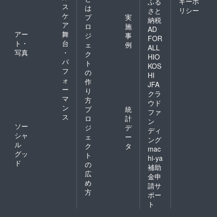
キーポ
ふる
ス
は
リシー
さと
ケ
プ
実
納税
ア
ロ
施
AD
アー
舞
ジ
事
FOR
ト・
台
ェ
例
ALL
写真
・
ク
HIO
パ
ト
KOS
フ
の
HI
ォ
作
JFA
ー
り
クラ
マ
方
ウド
ン
プ
統
ファ
ス
ロ
計
ン
ソー
ジ
デ
ディ
シャ
ェ
ー
ング
ル
ク
タ
mac
グッ
ト
hi-ya
ド
の
補助
広
金申
め
請サ
方
ポー
ト