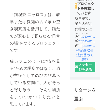
プロジェク
トを掲載し
ています
「猫喫茶 ニャロス」は、岐
岐阜県で、
阜または愛知の古民家や空
猫と人が共
き喫茶店を活用して、猫た
に穏やかに
暮らせる社
ちが安心して暮らせる“日常
https://wwwaunder.localinfo.jp/
会を目指
https://www.instagram.com/nyaros_official/
の場”をつくるプロジェクト
し、保護猫
https://www.instagram.com/wwwaunderharukiya/
です。
特定商取引
活動団体
法に基づく
「ニャロ
表記
猫カフェのように“猫を見
ス」として
メッセー
一時預かり
る”ための場所ではなく、猫
ジを送る
や譲渡活動
が主役としてのびのび暮ら
に長年取り
している空間に、人がそっ
組みを続け
て猫たちの
リターンを
と寄り添う——そんな場所
命を守って
を、いつかつくりたいと
選ぶ
います。
思っています。
一方で、飲