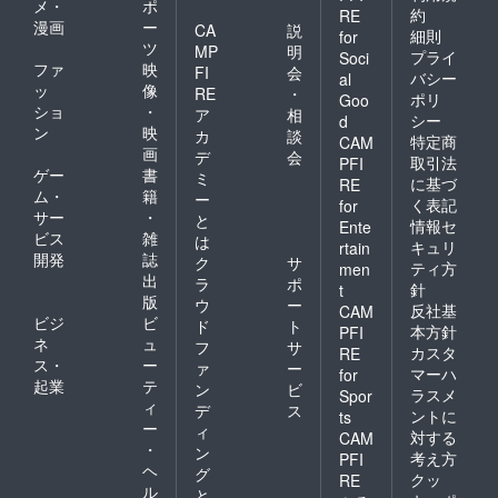
メ・
ポ
約
RE
漫画
ー
CA
説
細則
for
ツ
MP
明
プライ
Soci
ファ
映
FI
会
バシー
al
ッ
像
RE
・
ポリ
Goo
ショ
・
ア
相
シー
d
ン
映
カ
談
特定商
CAM
画
デ
会
取引法
PFI
ゲー
書
ミ
に基づ
RE
ム・
籍
ー
く表記
for
サー
・
と
情報セ
Ente
ビス
雑
は
キュリ
rtain
開発
誌
ク
サ
ティ方
men
出
ラ
ポ
針
t
版
ウ
ー
反社基
CAM
ビジ
ビ
ド
ト
本方針
PFI
ネ
ュ
フ
サ
カスタ
RE
ス・
ー
ァ
ー
マーハ
for
起業
テ
ン
ビ
ラスメ
Spor
ィ
デ
ス
ントに
ts
ー
ィ
対する
CAM
・
ン
考え方
PFI
ヘ
グ
クッ
RE
ル
と