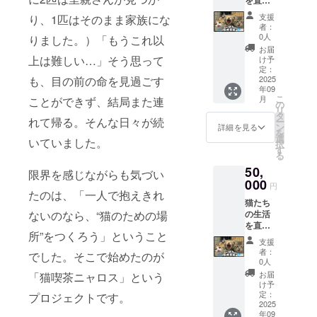
ジタル
ラー：
定） T
支えて
写真
ホワイ
シャツ1
支援
り、1匹はそのまま家族にな
くださ
（ダウ
ト プリ
枚で猫
者：
るご支
ンロー
ント：
0人
の命を
りました。）「もうこれ以
援への
ド形
フロン
支える
お届
感謝と
式） お
上は難しい…」そう思って
ト中央
け予
力にな
して、
届け方
定：
にニャ
りま
「ニャ
2025
も、目の前の命を見過ごす
法：
ロスオ
す。 ご
年09
ロスで
メール
リジナ
参加、
こ
月
ことができず、結局また連
暮らす
または
の
ルキャ
心より
リ
猫たち
LINEに
タ
ラク
お待ち
れて帰る。そんな日々が続
ー
の秘蔵
てお送
ン
ターの
詳細を見る
してい
を
ブロマ
りしま
選
イラス
ます！
いていました。
択
イド
す 内
す
ト 発
る
（写
容：支
送：ク
50,
真）」
援者限
ラファ
限界を感じながらも気づい
をお送
000
定の、
ン終了
円
りしま
たのは、「一人で抱えきれ
とって
後、製
猫たち
す。 形
おきの
造して
の生活
ないのなら、“猫のための場
式：デ
猫たち
順次お
を直接
ジタル
の日常
届けし
所”をつくろう」ということ
支えて
写真
写真を
ます
支援
くださ
（ダウ
厳選！
（発送
者：
でした。そこで始めたのが
るご支
ンロー
「あり
0人
は約3〜
援への
ド形
がと
4週間後
お届
「猫喫茶ニャロス」という
感謝と
式） お
う」の
け予
を予
して、
届け方
定：
気持ち
プロジェクトです。
定） T
「ニャ
2025
法：
を、猫
シャツ1
年09
ロスで
メール