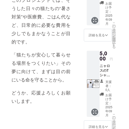
援。 愛
生活費
がと
お届
猫「3兄
や保護
う」の
け予
うした日々の猫たちの“暑さ
弟（生
活動資
定：
気持ち
後2週間
2025
対策”や医療費、ごはん代な
金に使
を、猫
年09
の
わせて
たちの
こ
月
ど、日常的に必要な費用を
頃）」
いただ
の
表情に
リ
の写真
きま
タ
込め
ー
少しでもまかなうことが目
を使っ
す。 サ
ン
て。
詳細を見る
を
たオリ
イズ：S
選
日々の
的です。
択
ジナルT
/ M / L /
す
あたた
る
シャツ
XL（ユ
かな支
5,0
です。
ニセッ
え、本
「猫たちが安心して暮らせ
グッズ
00
クス）
当にあ
円
として
素材：
る場所をつくりたい」その
りがと
ニャロ
楽しみ
綿100％
うござ
スのT
夢に向けて、まずは目の前
なが
カ
いま
シャツ
ら、売
ラー：
す。 ※
にいる命を守ることから。
で、さ
上は猫
ホワイ
このリ
支援
りげな
たちの
ト プリ
ターン
者：
く猫支
生活費
ント：
0人
は3,000
どうか、応援よろしくお願
援。
や保護
フロン
円／
お届
「ニャ
活動資
ト中央
け予
5,000円
いします。
ロスオ
金に使
定：
にルン
／
リジナ
2025
わせて
ちゃん
10,000
年09
ルキャ
いただ
の写真
円のリ
こ
月
ラク
きま
の
発送：
ターン
リ
ター」
す。 サ
タ
クラ
と内容
ー
の写真
イズ：S
ン
ファン
詳細を見る
は同一
を