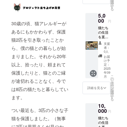
を使っ
/ M / L /
選
終了
です。
択
たオリ
XL（ユ
す
後、製
金額の
る
ジナルT
ニセッ
造して
違いは
5,0
シャツ
クス）
順次お
ご支援
です。
00
素材：
届けし
者さま
円
30歳の頃、猫アレルギーが
グッズ
綿100％
ます
のお気
猫たち
として
カ
（発送
持ちに
あるにもかかわらず、保護
の生活
楽しみ
ラー：
は約3〜
応じた
を直接
なが
ホワイ
4週間後
ご選択
猫2匹を引き取ったことか
支えて
ら、売
ト プリ
を予
となり
支援
くださ
上は猫
ント：
ら、僕の猫との暮らしが始
定） T
者：
ます。
るご支
たちの
フロン
0人
シャツ1
援への
生活費
まりました。それから20年
ト中央
枚で猫
お届
感謝と
や保護
に3兄弟
け予
の命を
以上、拾ったり、頼まれて
して、
活動資
定：
の写真
支える
「ニャ
2025
金に使
発送：
力にな
保護したりと、猫とのご縁
年09
ロスで
わせて
クラ
りま
こ
月
暮らす
いただ
の
ファン
す。 ご
が途切れることなく、今で
リ
猫たち
きま
タ
終了
参加、
ー
の秘蔵
す。 サ
ン
後、製
詳細を見る
心より
は8匹の猫たちと暮らしてい
を
ブロマ
イズ：S
選
造して
お待ち
択
イド
/ M / L /
す
ます。
順次お
してい
る
（写
XL（ユ
届けし
ます！
10,
真）」
ニセッ
ます
をお送
つい最近も、3匹の小さな子
000
クス）
（発送
円
りしま
素材：
は約3〜
猫を保護しました。（無事
猫たち
す。 形
綿100％
4週間後
の生活
式：デ
カ
を予
に2匹は里親さんが見つか
を直接