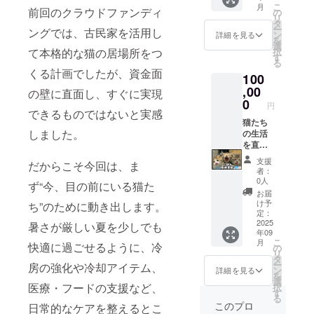
たちの
枚で猫
こ
月
暮らす
前回のクラウドファンディ
または
の
表情に
の命を
リ
猫たち
LINEに
タ
込め
支える
ー
ングでは、古民家を活用し
の秘蔵
てお送
ン
て。
詳細を見る
力にな
を
ブロマ
りしま
選
日々の
りま
択
て本格的な猫の居場所をつ
イド
す 内
す
あたた
す。 ご
る
（写
容：支
かな支
参加、
くる計画でしたが、資金面
100
真）」
援者限
え、本
心より
をお送
,00
定の、
当にあ
の壁に直面し、すぐに実現
お待ち
りしま
とって
0
りがと
してい
円
す。 形
おきの
できるものではないと実感
うござ
ます！
式：デ
猫たち
猫たち
いま
しました。
ジタル
の生活
の日常
す。 ※
写真
を直接
写真を
このリ
（ダウ
支えて
厳選！
ターン
支援
だからこそ今回は、ま
ンロー
くださ
「あり
は3,000
者：
ド形
るご支
がと
円／
0人
ず“今、目の前にいる猫た
式） お
援への
う」の
5,000円
お届
届け方
感謝と
気持ち
／
け予
ち”のために動き出します。
法：
して、
を、猫
定：
10,000
メール
「ニャ
2025
たちの
暑さが厳しい夏を少しでも
円のリ
年09
または
ロスで
表情に
ターン
こ
月
LINEに
暮らす
快適に過ごせるように、冷
込め
の
と内容
リ
てお送
猫たち
て。
タ
は同一
ー
房の強化や冷却アイテム、
りしま
の秘蔵
日々の
ン
です。
詳細を見る
を
す 内
ブロマ
あたた
選
金額の
医療・フードの支援など、
択
容：支
イド
かな支
す
違いは
る
援者限
（写
え、本
ご支援
このプロ
日常的なケアを整えるとこ
定の、
真）」
当にあ