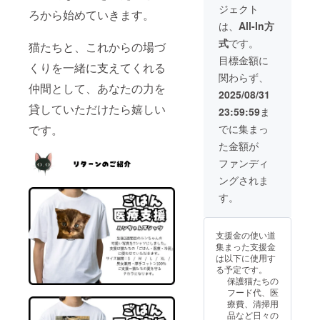
者さま
ジェクト
とって
をお送
りがと
のお気
ろから始めていきます。
おきの
りしま
うござ
持ちに
は、
All-In方
猫たち
す。 形
いま
応じた
式
です。
の日常
式：デ
猫たちと、これからの場づ
す。 ※
ご選択
写真を
ジタル
このリ
となり
目標金額に
くりを一緒に支えてくれる
厳選！
写真
ターン
ます。
関わらず、
「あり
（ダウ
は3,000
仲間として、あなたの力を
がと
ンロー
円／
2025/08/31
う」の
ド形
5,000円
貸していただけたら嬉しい
23:59:59
ま
気持ち
式） お
／
を、猫
届け方
10,000
でに集まっ
です。
たちの
法：
円のリ
た金額が
表情に
メール
ターン
込め
または
と内容
ファンディ
て。
LINEに
は同一
ングされま
日々の
てお送
です。
あたた
りしま
金額の
す。
かな支
す 内
違いは
え、本
容：支
ご支援
当にあ
援者限
者さま
支援金の使い道
りがと
定の、
のお気
集まった支援金
うござ
とって
持ちに
は以下に使用す
いま
おきの
応じた
る予定です。
す。 ※
猫たち
ご選択
保護猫たちの
このリ
の日常
となり
フード代、医
ターン
写真を
ます。
療費、清掃用
は3,000
厳選！
品など日々の
円／
「あり