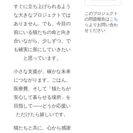
です。
すぐに立ち上げられるよう
金額の
このプロジェクト
違いは
な大きなプロジェクトでは
の問題報告は
ご支援
こち
ありません。でも、今目の
者さま
ら
よりお問い合わ
のお気
せください
前にいる猫たちの命と向き
持ちに
応じた
合いながら、少しずつ、で
ご選択
となり
も確実に形にしていきたい
ます。
と思っています。
小さな支援が、確かな未来
につながります。ごはん、
医療費、そして「猫たちが
安心して暮らせる場所」を
目指して——どうか応援い
ただけたら嬉しいです。
猫たちと共に、心から感謝