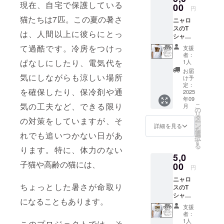
現在、自宅で保護している
をお送
00
開し、食を
円
りしま
通じて日常
猫たちは7匹。この夏の暑さ
ニャロ
す。 形
スのT
に小さな喜
式：デ
は、人間以上に彼らにとっ
シャツ
ジタル
びを届けて
で、さ
写真
て過酷です。冷房をつけっ
支援
います。
りげな
（ダウ
者：
く猫支
ンロー
ぱなしにしたり、電気代を
1人
援。 愛
ド形
お届
保護猫活動
猫「ル
気にしながらも涼しい場所
式） お
け予
と食の取り
ンちゃ
届け方
定：
を確保したり、保冷剤や通
ん（生
2025
法：
組み、その
年09
後2週間
メール
気の工夫など、できる限り
両輪を大切
こ
月
の
または
の
リ
頃）」
にしなが
LINEに
タ
の対策をしていますが、そ
ー
の写真
てお送
ン
詳細を見る
ら、安心し
を
を使っ
りしま
選
れでも追いつかない日があ
択
て暮らせる
たオリ
す 内
す
る
ジナルT
ります。特に、体力のない
容：支
居場所や、
5,0
シャツ
援者限
誰かの心を
子猫や高齢の猫には、
です。
00
定の、
円
癒す一皿を
グッズ
とって
ニャロ
として
おきの
これからも
ちょっとした暑さが命取り
スのT
楽しみ
猫たち
形にしてい
シャツ
なが
の日常
になることもあります。
で、さ
ら、売
きます。
写真を
支援
りげな
上は猫
厳選！
者：
く猫支
たちの
「あり
1人
このプロジェクトでは、そ