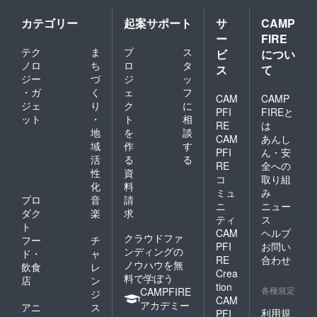
カテゴリー
起案サポート
サ
CAMP
ー
FIRE
テク
ま
プ
ス
ビ
につい
ノロ
ち
ロ
タ
ス
て
ジー
づ
ジ
ッ
・ガ
く
ェ
フ
CAM
CAMP
ジェ
り
ク
に
PFI
FIREと
ット
・
ト
相
RE
は
地
を
談
CAM
あんし
域
作
す
PFI
ん・安
活
る
る
RE
全への
性
資
コ
取り組
化
料
ミュ
み
プロ
音
請
ニ
ニュー
ダク
楽
求
ティ
ス
ト
CAM
ヘルプ
クラウドファ
フー
チ
PFI
お問い
ンディングの
ド・
ャ
RE
合わせ
ノウハウを無
飲食
レ
Crea
料で学ぼう
店
ン
tion
各種規定
CAMPFIRE
ジ
CAM
アカデミー
アニ
ス
利用規
PFI