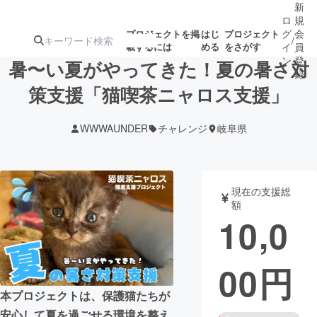
新
ロ
規
グ
会
プロジェクトを掲
はじ
プロジェクト
/
載するには
める
をさがす
イ
員
ン
登
暑〜い夏がやってきた！夏の暑さ対
録
策支援「猫喫茶ニャロス支援」
人気のプロ
注目のリ
注目の新着プロ
募集終了が近いプ
もうすぐ公開
WWWAUNDER
チャレンジ
岐阜県
ジェクト
ターン
ジェクト
ロジェクト
されます
アート・写真
音楽
現在の支援総
額
10,0
テクノロジー・ガジェット
ゲーム・サ
00
円
映像・映画
書籍・雑誌
本プロジェクトは、保護猫たちが
ビジネス・起業
チャレンジ
安心して夏を過ごせる環境を整え