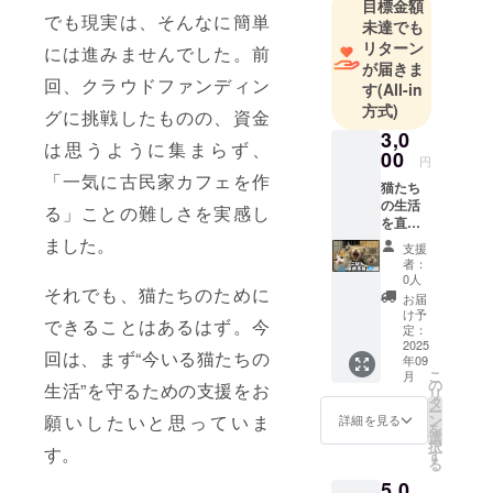
目標金額
でも現実は、そんなに簡単
食の分野で
未達でも
リターン
はこれまで
には進みませんでした。前
が届きま
の経験を活
回、クラウドファンディン
す
(All-in
かし、「名
方式)
グに挑戦したものの、資金
物シロホル
3,0
モン」「世
は思うように集まらず、
00
円
界初ホルモ
「一気に古民家カフェを作
猫たち
ンパッタ
の生活
る」ことの難しさを実感し
イ」をはじ
を直接
支えて
めとする商
ました。
支援
くださ
者：
品を手がけ
るご支
0人
ています。
それでも、猫たちのために
援への
お届
感謝と
イベントや
け予
できることはあるはず。今
して、
定：
キッチン
「ニャ
2025
回は、まず“今いる猫たちの
年09
カーで親し
ロスで
こ
月
暮らす
の
まれてきた
生活”を守るための支援をお
リ
猫たち
タ
味を、ご家
ー
の秘蔵
ン
願いしたいと思っていま
詳細を見る
を
ブロマ
庭でも楽し
選
択
イド
す。
す
んでいただ
る
（写
けるよう展
5,0
真）」