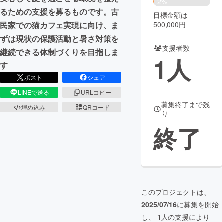
2%
るための支援を募るものです。古
目標金額は
まちづくり・地域活性化
500,000円
民家での猫カフェ実現に向け、ま
ずは現状の保護活動と暑さ対策を
支援者数
CAMPFIRE for Social Good
CAMPFIRE Creation
継続できる体制づくりを目指しま
1
人
CAMPFIREふるさと納税
machi-ya
コミュニティ
す
ポスト
シェア
LINEで送る
URLコピー
募集終了まで残
埋め込み
QRコード
り
終了
このプロジェクトは、
2025/07/16
に募集を開始
し、
1
人の支援により