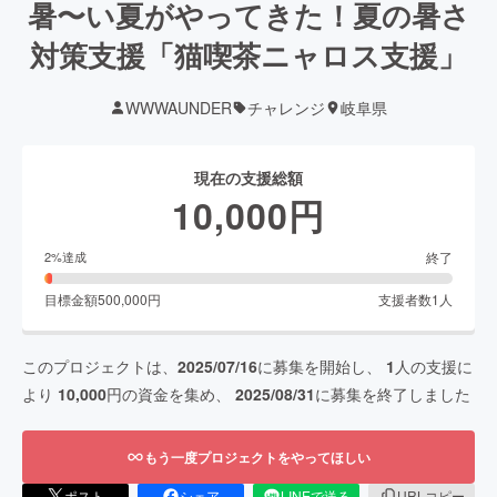
暑〜い夏がやってきた！夏の暑さ
対策支援「猫喫茶ニャロス支援」
WWWAUNDER
チャレンジ
岐阜県
現在の支援総額
10,000
円
終了
2
%達成
目標金額
500,000
円
支援者数
1
人
このプロジェクトは、
2025/07/16
に募集を開始し、
1
人の支援に
より
10,000
円の資金を集め、
2025/08/31
に募集を終了しました
もう一度プロジェクトをやってほしい
ポスト
シェア
LINEで送る
URLコピー