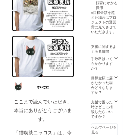
飼育にかかる
5,000円
がと
費用
／
う」の
※目標金額を超
10,000
気持ち
えた場合はプロ
円のリ
を、猫
ジェクトの運営
ターン
たちの
費に充てさせて
と内容
表情に
いただきます。
は同一
込め
です。
て。
金額の
日々の
支援に関するよ
違いは
あたた
くある質問
ご支援
かな支
者さま
え、本
手数料はいく
のお気
当にあ
らかかります
持ちに
りがと
か？
応じた
うござ
ご選択
いま
目標金額に届
となり
す。 ※
かなかった場
ます。
このリ
合どうなりま
ターン
すか？
は3,000
円／
ここまで読んでいただき、
支援で困った
5,000円
時はどこに相
本当にありがとうございま
／
談したらいい
10,000
ですか？
す。
円のリ
ターン
ヘルプページを
と内容
「猫喫茶ニャロス」は、今
見る
は同一