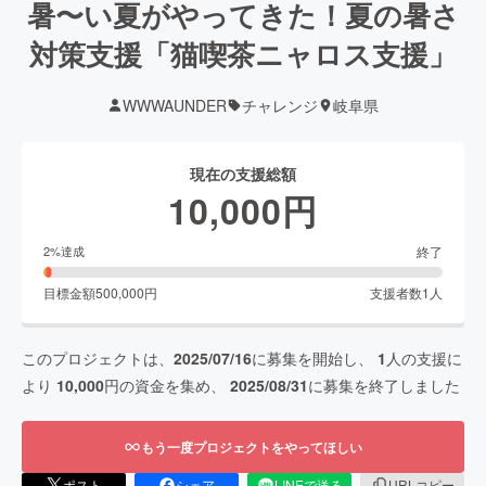
暑〜い夏がやってきた！夏の暑さ
対策支援「猫喫茶ニャロス支援」
WWWAUNDER
チャレンジ
岐阜県
現在の支援総額
10,000
円
終了
2
%達成
目標金額
500,000
円
支援者数
1
人
このプロジェクトは、
2025/07/16
に募集を開始し、
1
人の支援に
より
10,000
円の資金を集め、
2025/08/31
に募集を終了しました
もう一度プロジェクトをやってほしい
ポスト
シェア
LINEで送る
URLコピー