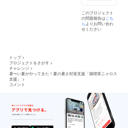
です。
金額の
このプロジェクト
違いは
の問題報告は
ご支援
こち
者さま
ら
よりお問い合わ
のお気
せください
持ちに
応じた
ご選択
となり
ます。
トップ
>
プロジェクトをさがす
>
チャレンジ
>
暑〜い夏がやってきた！夏の暑さ対策支援「猫喫茶ニャロス
支援」
>
コメント