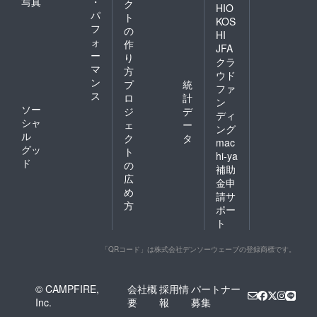
写真
・
ク
HIO
パ
ト
KOS
フ
の
HI
ォ
作
JFA
ー
り
クラ
マ
方
ウド
ン
プ
統
ファ
ス
ロ
計
ン
ソー
ジ
デ
ディ
シャ
ェ
ー
ング
ル
ク
タ
mac
グッ
ト
hi-ya
ド
の
補助
広
金申
め
請サ
方
ポー
ト
「QRコード」は株式会社デンソーウェーブの登録商標です。
© CAMPFIRE,
会社概
採用情
パートナー
Inc.
要
報
募集