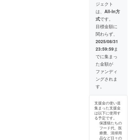
者さま
ジェクト
とって
をお送
りがと
のお気
おきの
りしま
うござ
持ちに
は、
All-In方
猫たち
す。 形
いま
応じた
式
です。
の日常
式：デ
す。 ※
ご選択
写真を
ジタル
このリ
となり
目標金額に
厳選！
写真
ターン
ます。
関わらず、
「あり
（ダウ
は3,000
がと
ンロー
円／
2025/08/31
う」の
ド形
5,000円
23:59:59
ま
気持ち
式） お
／
を、猫
届け方
10,000
でに集まっ
たちの
法：
円のリ
た金額が
表情に
メール
ターン
込め
または
と内容
ファンディ
て。
LINEに
は同一
ングされま
日々の
てお送
です。
あたた
りしま
金額の
す。
かな支
す 内
違いは
え、本
容：支
ご支援
当にあ
援者限
者さま
支援金の使い道
りがと
定の、
のお気
集まった支援金
うござ
とって
持ちに
は以下に使用す
いま
おきの
応じた
る予定です。
す。 ※
猫たち
ご選択
保護猫たちの
このリ
の日常
となり
フード代、医
ターン
写真を
ます。
療費、清掃用
は3,000
厳選！
品など日々の
円／
「あり