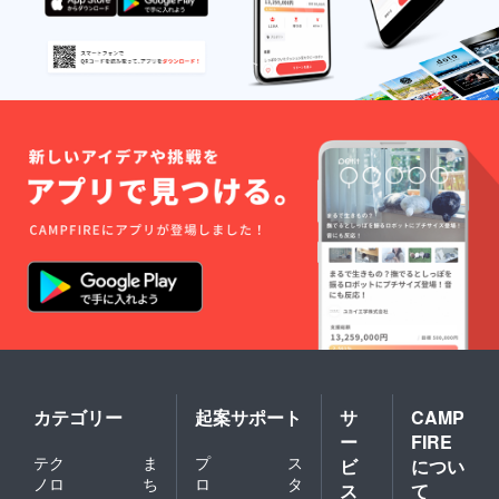
カテゴリー
起案サポート
サ
CAMP
ー
FIRE
テク
ま
プ
ス
ビ
につい
ノロ
ち
ロ
タ
ス
て