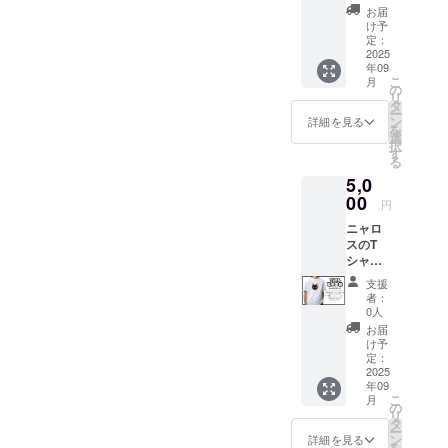
援。 愛
生活費
がと
お届
猫「3兄
や保護
う」の
け予
弟（生
活動資
定：
気持ち
後2週間
2025
金に使
を、猫
年09
の
わせて
たちの
こ
月
頃）」
いただ
の
表情に
リ
の写真
きま
タ
込め
ー
を使っ
す。 サ
ン
て。
詳細を見る
を
たオリ
イズ：S
選
日々の
択
ジナルT
/ M / L /
す
あたた
る
シャツ
XL（ユ
かな支
5,0
です。
ニセッ
え、本
グッズ
00
クス）
当にあ
円
として
素材：
りがと
ニャロ
楽しみ
綿100％
うござ
スのT
なが
カ
いま
シャツ
ら、売
ラー：
す。 ※
で、さ
上は猫
ホワイ
このリ
支援
りげな
たちの
ト プリ
ターン
者：
く猫支
生活費
ント：
0人
は3,000
援。
や保護
フロン
円／
お届
「ニャ
活動資
ト中央
け予
5,000円
ロスオ
金に使
定：
にルン
／
リジナ
2025
わせて
ちゃん
10,000
年09
ルキャ
いただ
の写真
円のリ
こ
月
ラク
きま
の
発送：
ターン
リ
ター」
す。 サ
タ
クラ
と内容
ー
の写真
イズ：S
ン
ファン
詳細を見る
は同一
を