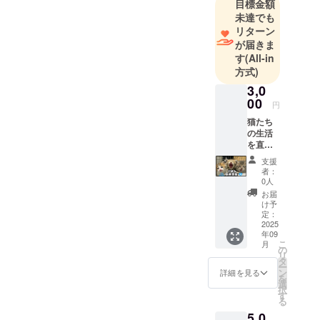
目標金額
食の分野で
未達でも
リターン
はこれまで
が届きま
の経験を活
す
(All-in
かし、「名
方式)
物シロホル
3,0
モン」「世
00
円
界初ホルモ
猫たち
ンパッタ
の生活
イ」をはじ
を直接
支えて
めとする商
支援
くださ
者：
品を手がけ
るご支
0人
ています。
援への
お届
感謝と
イベントや
け予
して、
定：
キッチン
「ニャ
2025
年09
カーで親し
ロスで
こ
月
暮らす
の
まれてきた
リ
猫たち
タ
味を、ご家
ー
の秘蔵
ン
詳細を見る
を
ブロマ
庭でも楽し
選
択
イド
す
んでいただ
る
（写
けるよう展
5,0
真）」