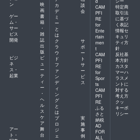
シー
d
ン
映
カ
談
特定商
CAM
画
デ
会
取引法
PFI
ゲー
書
ミ
に基づ
RE
ム・
籍
ー
く表記
for
サー
・
と
情報セ
Ente
ビス
雑
は
キュリ
rtain
開発
誌
ク
サ
ティ方
men
出
ラ
ポ
針
t
版
ウ
ー
反社基
CAM
ビジ
ビ
ド
ト
本方針
PFI
ネ
ュ
フ
サ
カスタ
RE
ス・
ー
ァ
ー
マーハ
for
起業
テ
ン
ビ
ラスメ
Spor
ィ
デ
ス
ントに
ts
ー
ィ
対する
CAM
・
ン
考え方
PFI
ヘ
グ
クッ
RE
ル
と
キーポ
ふる
ス
は
リシー
さと
ケ
プ
実
納税
ア
ロ
施
AD
アー
舞
ジ
事
FOR
ト・
台
ェ
例
ALL