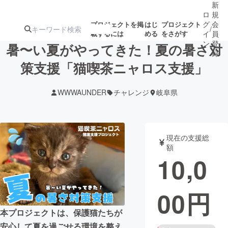
新
ロ
規
グ
会
プロジェクトを掲
はじ
プロジェクト
/
載するには
める
をさがす
イ
員
ン
登
暑〜い夏がやってきた！夏の暑さ対
録
策支援「猫喫茶ニャロス支援」
人気のプロ
注目のリ
注目の新着プロ
募集終了が近いプ
もうすぐ公開
WWWAUNDER
チャレンジ
岐阜県
ジェクト
ターン
ジェクト
ロジェクト
されます
アート・写真
音楽
現在の支援総
額
10,0
テクノロジー・ガジェット
ゲーム・サ
00
円
映像・映画
書籍・雑誌
本プロジェクトは、保護猫たちが
ビジネス・起業
チャレンジ
安心して夏を過ごせる環境を整え