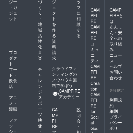
ジー
づ
ジ
ッ
・ガ
く
ェ
フ
CAM
CAMP
ジェ
り
ク
に
PFI
FIREと
ット
・
ト
相
RE
は
地
を
談
CAM
あんし
域
作
す
PFI
ん・安
活
る
る
RE
全への
性
資
コ
取り組
化
料
ミュ
み
プロ
音
請
ニ
ニュー
ダク
楽
求
ティ
ス
ト
CAM
ヘルプ
クラウドファ
フー
チ
PFI
お問い
ンディングの
ド・
ャ
RE
合わせ
ノウハウを無
飲食
レ
Crea
料で学ぼう
店
ン
tion
各種規定
CAMPFIRE
ジ
CAM
アカデミー
アニ
ス
利用規
PFI
メ・
ポ
約
RE
漫画
ー
CA
説
細則
for
ツ
MP
明
プライ
Soci
ファ
映
FI
会
バシー
al
ッ
像
RE
・
ポリ
Goo
ショ
・
ア
相