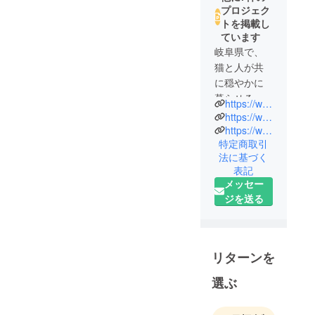
プロジェク
トを掲載し
ています
岐阜県で、
猫と人が共
に穏やかに
暮らせる社
https://wwwaunder.localinfo.jp/
会を目指
https://www.instagram.com/nyaros_official/
し、保護猫
https://www.instagram.com/wwwaunderharukiya/
特定商取引
活動団体
法に基づく
「ニャロ
表記
ス」として
メッセー
一時預かり
ジを送る
や譲渡活動
に長年取り
組みを続け
て猫たちの
リターンを
命を守って
選ぶ
います。
一方で、飲