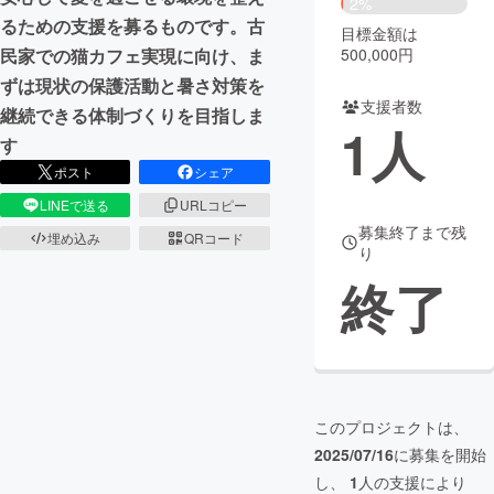
2%
るための支援を募るものです。古
目標金額は
まちづくり・地域活性化
500,000円
民家での猫カフェ実現に向け、ま
ずは現状の保護活動と暑さ対策を
支援者数
CAMPFIRE for Social Good
CAMPFIRE Creation
継続できる体制づくりを目指しま
1
人
CAMPFIREふるさと納税
machi-ya
コミュニティ
す
ポスト
シェア
LINEで送る
URLコピー
募集終了まで残
埋め込み
QRコード
り
終了
このプロジェクトは、
2025/07/16
に募集を開始
し、
1
人の支援により