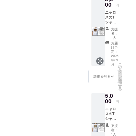
をお送
00
開し、食を
円
りしま
通じて日常
ニャロ
す。 形
スのT
に小さな喜
式：デ
シャツ
ジタル
びを届けて
で、さ
写真
支援
います。
りげな
（ダウ
者：
く猫支
ンロー
1人
援。 愛
ド形
お届
保護猫活動
猫「ル
式） お
け予
と食の取り
ンちゃ
届け方
定：
ん（生
2025
法：
組み、その
年09
後2週間
メール
両輪を大切
こ
月
の
または
の
リ
頃）」
にしなが
LINEに
タ
ー
の写真
てお送
ン
詳細を見る
ら、安心し
を
を使っ
りしま
選
択
て暮らせる
たオリ
す 内
す
る
ジナルT
容：支
居場所や、
5,0
シャツ
援者限
誰かの心を
です。
00
定の、
円
癒す一皿を
グッズ
とって
ニャロ
として
おきの
これからも
スのT
楽しみ
猫たち
形にしてい
シャツ
なが
の日常
で、さ
ら、売
きます。
写真を
支援
りげな
上は猫
厳選！
者：
く猫支
たちの
「あり
1人