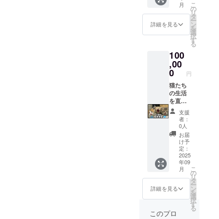
たちの
枚で猫
こ
月
暮らす
または
の
表情に
の命を
リ
猫たち
LINEに
タ
込め
支える
ー
の秘蔵
てお送
ン
て。
詳細を見る
力にな
を
ブロマ
りしま
選
日々の
りま
択
イド
す 内
す
あたた
す。 ご
る
（写
容：支
かな支
参加、
100
真）」
援者限
え、本
心より
をお送
,00
定の、
当にあ
お待ち
りしま
とって
0
りがと
してい
円
す。 形
おきの
うござ
ます！
式：デ
猫たち
猫たち
いま
ジタル
の生活
の日常
す。 ※
写真
を直接
写真を
このリ
（ダウ
支えて
厳選！
ターン
支援
ンロー
くださ
「あり
は3,000
者：
ド形
るご支
がと
円／
0人
式） お
援への
う」の
5,000円
お届
届け方
感謝と
気持ち
／
け予
法：
して、
を、猫
定：
10,000
メール
「ニャ
2025
たちの
円のリ
年09
または
ロスで
表情に
ターン
こ
月
LINEに
暮らす
込め
の
と内容
リ
てお送
猫たち
て。
タ
は同一
ー
りしま
の秘蔵
日々の
ン
です。
詳細を見る
を
す 内
ブロマ
あたた
選
金額の
択
容：支
イド
かな支
す
違いは
る
援者限
（写
え、本
ご支援
このプロ
定の、
真）」
当にあ