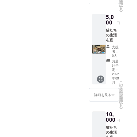
を使っ
/ M / L /
選
終了
です。
択
たオリ
XL（ユ
す
後、製
金額の
る
ジナルT
ニセッ
造して
違いは
5,0
シャツ
クス）
順次お
ご支援
です。
00
素材：
届けし
者さま
円
グッズ
綿100％
ます
のお気
猫たち
として
カ
（発送
持ちに
の生活
楽しみ
ラー：
は約3〜
応じた
を直接
なが
ホワイ
4週間後
ご選択
支えて
ら、売
ト プリ
を予
となり
支援
くださ
上は猫
ント：
定） T
者：
ます。
るご支
たちの
フロン
0人
シャツ1
援への
生活費
ト中央
枚で猫
お届
感謝と
や保護
に3兄弟
け予
の命を
して、
活動資
定：
の写真
支える
「ニャ
2025
金に使
発送：
力にな
年09
ロスで
わせて
クラ
りま
こ
月
暮らす
いただ
の
ファン
す。 ご
リ
猫たち
きま
タ
終了
参加、
ー
の秘蔵
す。 サ
ン
後、製
詳細を見る
心より
を
ブロマ
イズ：S
選
造して
お待ち
択
イド
/ M / L /
す
順次お
してい
る
（写
XL（ユ
届けし
ます！
10,
真）」
ニセッ
ます
をお送
000
クス）
（発送
円
りしま
素材：
は約3〜
猫たち
す。 形
綿100％
4週間後
の生活
式：デ
カ
を予
を直接