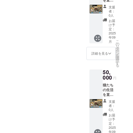
ジタル
ラー：
定） T
支えて
写真
ホワイ
シャツ1
支援
くださ
（ダウ
ト プリ
枚で猫
者：
るご支
ンロー
ント：
0人
の命を
援への
ド形
フロン
支える
お届
感謝と
式） お
ト中央
け予
力にな
して、
届け方
定：
にニャ
りま
「ニャ
2025
法：
ロスオ
す。 ご
年09
ロスで
メール
リジナ
参加、
こ
月
暮らす
または
の
ルキャ
心より
リ
猫たち
LINEに
タ
ラク
お待ち
ー
の秘蔵
てお送
ン
ターの
詳細を見る
してい
を
ブロマ
りしま
選
イラス
ます！
択
イド
す 内
す
ト 発
る
（写
容：支
送：ク
50,
真）」
援者限
ラファ
をお送
000
定の、
ン終了
円
りしま
とって
後、製
猫たち
す。 形
おきの
造して
の生活
式：デ
猫たち
順次お
を直接
ジタル
の日常
届けし
支えて
写真
写真を
ます
支援
くださ
（ダウ
厳選！
（発送
者：
るご支
ンロー
「あり
0人
は約3〜
援への
ド形
がと
4週間後
お届
感謝と
式） お
う」の
け予
を予
して、
届け方
定：
気持ち
定） T
「ニャ
2025
法：
を、猫
シャツ1
年09
ロスで
メール