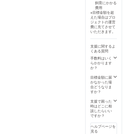
飼育にかかる
5,000円
がと
費用
／
う」の
※目標金額を超
10,000
気持ち
えた場合はプロ
円のリ
を、猫
ジェクトの運営
ターン
たちの
費に充てさせて
と内容
表情に
いただきます。
は同一
込め
です。
て。
金額の
日々の
支援に関するよ
違いは
あたた
くある質問
ご支援
かな支
者さま
え、本
手数料はいく
のお気
当にあ
らかかります
持ちに
りがと
か？
応じた
うござ
ご選択
いま
目標金額に届
となり
す。 ※
かなかった場
ます。
このリ
合どうなりま
ターン
すか？
は3,000
円／
支援で困った
5,000円
時はどこに相
／
談したらいい
10,000
ですか？
円のリ
ターン
ヘルプページを
と内容
見る
は同一