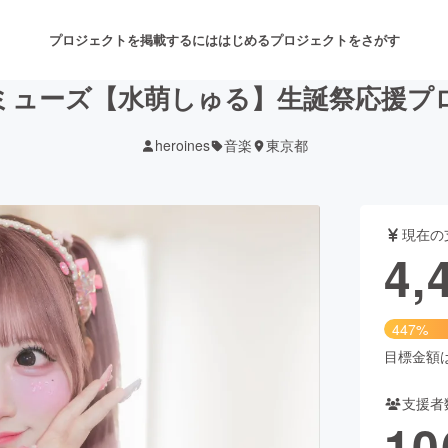
プロジェクトを掲載するには
はじめる
プロジェクトをさがす
ミューズ【水萌しゅる】生誕祭応援プ
heroines
音楽
東京都
注目のリターン
注目の新着プロジェクト
募集終了が近いプロジェクト
も
現在の
音楽
舞台・パフォーマンス
4,
ゲーム・サービス開発
フード・飲食店
447%
書籍・雑誌出版
アニメ・漫画
目標金額は1
支援者
チャレンジ
ビューティー・ヘルスケ
10