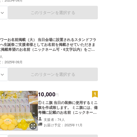
：2025年09月
は使用できません。使用された場合ご希望のお名前での履
合がございますこと予めご了承ください。
このリターンを選択する
る
載（大） 当日会場に設置されるスタンドフラ
へ生誕祭ご支援者様としてお名前を掲載させていただきま
に掲載希望のお名前（ニックネーム可・6文字以内）をご記
希望のお名前がない場合は、空欄でも問題ございません。
人
前ボードのお持ち帰り不可 ※7文字以上のお名前・特
：2025年09月
は使用できません。使用された場合ご希望のお名前での履
合がございますこと予めご了承ください。
このリターンを選択する
る
10,000
円
①ミニ旗 当日の装飾に使用するミニ
旗を作成致します。 ミニ旗には、備
考欄に記載のお名前（ニックネーム
可・6文字以内）を印刷させていた
支援者：74人
だきます。 開催後、タレント直筆サ
お届け予定：2025年11月
インを入れた状態でご自宅へ発送さ
せていただきます。 ②スタンドフラ
ワー(名前掲載 ) 当日会場にあるスタ