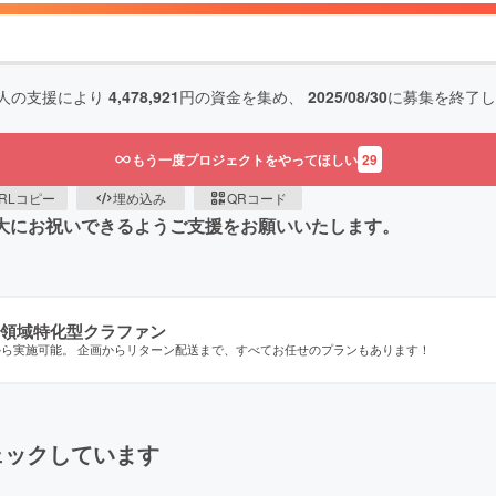
人の支援により
4,478,921
円の資金を集め、
2025/08/30
に募集を終了し
もう一度プロジェクトをやってほしい
29
RLコピー
埋め込み
QRコード
盛大にお祝いできるようご支援をお願いいたします。
領域特化型クラファン
から実施可能。 企画からリターン配送まで、すべてお任せのプランもあります！
ェックしています