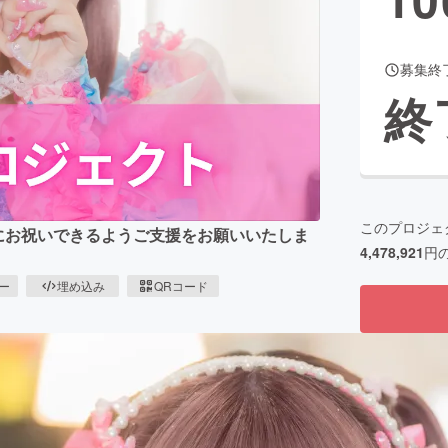
募集終
CAMPFIRE for Social Good
CAMPFIRE Creation
終
CAMPFIREふるさと納税
machi-ya
コミュニティ
このプロジェ
大にお祝いできるようご支援をお願いいたしま
4,478,921
円
ピー
埋め込み
QRコード