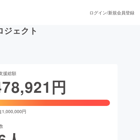
ログイン
/
新規会員登録
ロジェクト
うすぐ公開されます
支援総額
プロダクト
478,921
円
ファッション
スポーツ
,000,000円
数
ア
ソーシャルグッド
6
人