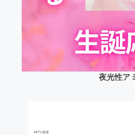
夜光性ア
447
%達成