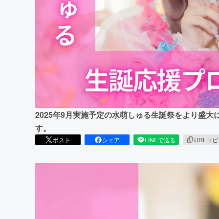
まちづくり・地域活性化
2025年9月実施予定の水萌しゅる生誕祭をより盛
す。
ポスト
シェア
LINEで送る
URLコ