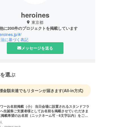
heroines
東京都
他に200件のプロジェクトを掲載しています
eroines.jp/#/
引法に基づく表記
メッセージを送る
を選ぶ
標金額未達でもリターンが届きます
(All-in方式)
載（小） 当日会場に設置されるスタンドフラ
へ生誕祭ご支援者様としてお名前を掲載させていただきま
に掲載希望のお名前（ニックネーム可・6文字以内）をご記
希望のお名前がない場合は、空欄でも問題ございません。
人
前ボードのお持ち帰り不可 ※7文字以上のお名前・特