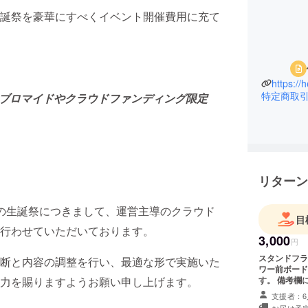
誕祭を豪華にすべくイベント開催費用に充て
https://h
特定商取
限定ブロマイドやクラウドファンディング限定
リターン
ストの生誕祭につきまして、運営主導のクラウド
目
行わせていただいております。
3,000
円
スタンドフラワーお名前掲
断と内容の調整を行い、最適な形で実施いた
ワー前ボード
力を賜りますようお願い申し上げます。
す。 備考欄
載ください。
支援者：6
※スタンドフラワー