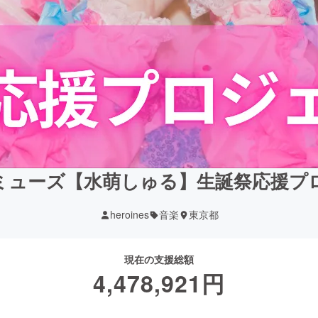
ミューズ【水萌しゅる】生誕祭応援プ
heroines
音楽
東京都
現在の支援総額
4,478,921
円