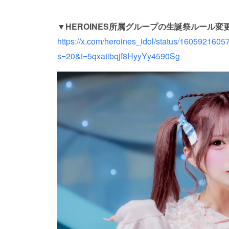
▼HEROINES所属グループの生誕祭ルール変
https://x.com/heroines_idol/status/160592160
s=20&t=5qxatibqjf8HyyYy4590Sg