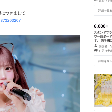
お届け予定
殊文字・記号
行が難しい場
詳細を見
更につきまして
5787320320?
6,000
円
スタンドフラワーお名前掲
ワー前ボード
す。 備考欄
載ください。
支援者：3
※スタンドフラワー
お届け予定
殊文字・記号
行が難しい場
詳細を見