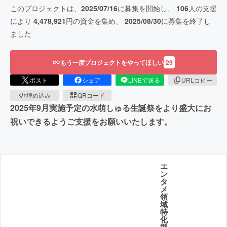
このプロジェクトは、
2025/07/16
に募集を開始し、
106
人の支援
により
4,478,921
円の資金を集め、
2025/08/30
に募集を終了し
ました
もう一度プロジェクトをやってほしい
29
ポスト
シェア
LINEで送る
URLコピー
埋め込み
QRコード
2025年9月実施予定の水萌しゅる生誕祭をより盛大にお
祝いできるようご支援をお願いいたします。
エ
ン
タ
メ
領
域
特
化
型