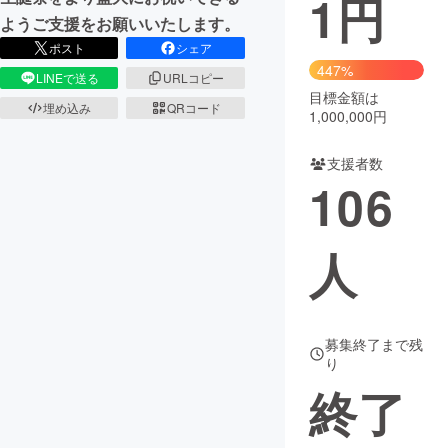
1
円
ようご支援をお願いいたします。
まちづくり・地域活性化
ポスト
シェア
447%
LINEで送る
URLコピー
目標金額は
CAMPFIRE for Social Good
CAMPFIRE Creation
埋め込み
QRコード
1,000,000円
CAMPFIREふるさと納税
machi-ya
コミュニティ
支援者数
106
人
募集終了まで残
り
終了