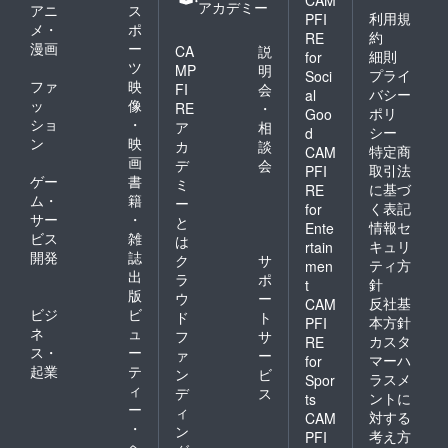
CAM
履行が
スタン
前掲載 )
アカデミー
アニ
ス
利用規
PFI
難しい
ドフラ
当日会
メ・
ポ
場合が
ワー(名
場にあ
約
RE
漫画
ー
CA
説
ござい
前掲載 )
るスタ
細則
for
ツ
ますこ
当日会
ンドフ
MP
明
プライ
Soci
と予め
場にあ
ラワー
ファ
映
FI
会
バシー
al
ご了承
るスタ
前ボー
ッ
像
RE
・
ポリ
Goo
くださ
ンドフ
ドへ生
ショ
・
ア
相
シー
い。 ※
ラワー
誕祭ご
d
ン
映
カ
談
リター
前ボー
支援者
特定商
CAM
画
ン品へ
ドへ生
様とし
デ
会
取引法
PFI
記載さ
誕祭ご
て備考
ゲー
書
ミ
に基づ
RE
せてい
支援者
欄に記
ム・
籍
ー
く表記
for
ただく
様とし
載され
サー
・
と
情報セ
Ente
お名前
て備考
たお名
ビス
雑
は
は全て
欄に記
前を掲
キュリ
rtain
開発
誌
ク
サ
統一で
載され
載させ
ティ方
men
出
お願い
たお名
ていた
ラ
ポ
針
t
してお
前を掲
だきま
版
ウ
ー
反社基
CAM
りま
載させ
す。 ⑤
ビジ
ビ
ド
ト
本方針
PFI
す。 ※
ていた
クラウ
ネ
ュ
フ
サ
複数ご
だきま
ドファ
カスタ
RE
ス・
ー
ァ
ー
支援い
す。 ⑤
ンディ
マーハ
for
起業
テ
ただい
クラウ
ング限
ン
ビ
ラスメ
Spor
た場合
ドファ
定ブロ
ィ
デ
ス
ントに
ts
も旗類
ンディ
マイド
ー
ィ
対する
CAM
が連な
ング限
開催
・
ン
考え方
る形で
定ブロ
後、タ
PFI
ヘ