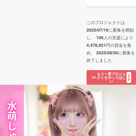
このプロジェクトは、
2025/07/16
に募集を開始
し、
106
人の支援により
4,478,921
円の資金を集
め、
2025/08/30
に募集を
終了しました
もう一度プロジェ
2
クトをやってほし
9
い