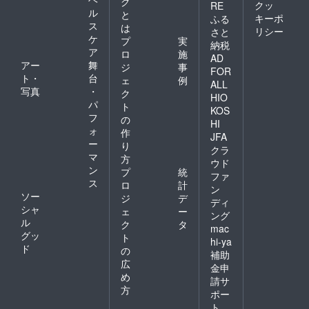
グ
の装飾
マイド
レント
クッ
RE
ル
はでき
開催
直筆サ
と
キーポ
ふる
かねま
後、タ
インを
ス
は
リシー
さと
すこと
レント
入れた
ケ
プ
実
納税
ご了承
直筆サ
状態で
ア
ロ
施
AD
くださ
インを
ご自宅
アー
舞
ジ
事
い。 ※
入れた
へ発送
FOR
ト・
台
ェ
例
楽屋花
状態で
させて
ALL
写真
・
のお名
ご自宅
いただ
ク
HIO
前プ
へ発送
きま
パ
ト
KOS
レート
させて
す。 ⑥
フ
の
HI
のお渡
いただ
生誕限
ォ
作
しは会
きま
定オリ
JFA
ー
り
場のみ
す。 ⑥
ジナル
クラ
マ
で行っ
生誕限
ネーム
方
ウド
てお
定オリ
アク
ン
プ
統
ファ
り、郵
ジナル
キー 生
ス
ロ
計
ン
送はい
ネーム
誕イラ
ソー
ジ
デ
たしか
アク
ストと
ディ
シャ
ェ
ー
ねま
キー 生
備考欄
ング
ル
す。
誕イラ
に記載
ク
タ
mac
ストと
された
グッ
ト
hi-ya
備考欄
お名前
ド
の
補助
に記載
がデザ
広
金申
された
インさ
め
お名前
れたオ
請サ
方
がデザ
リジナ
ポー
インさ
ルネー
ト