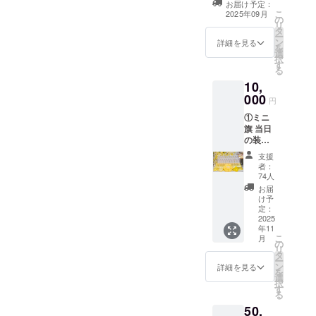
せん。 ※スタン
お届け予定：
前ボードへ生誕
こ
ドフラワー前
2025年09月
の
祭ご支援者様と
リ
ボードのお持ち
タ
してお名前を掲
ー
帰り不可 ※7文字
ン
載させていただ
詳細を見る
を
以上のお名前・
選
きます。 備考欄
択
特殊文字・記号
す
に掲載希望のお
る
は使用できませ
名前（ニック
ん。使用された
10,
ネーム可・6文字
場合ご希望のお
000
以内）をご記載
円
名前での履行が
ください。希望
難しい場合がご
①ミニ
のお名前がない
ざいますこと予
旗 当日
場合は、空欄で
めご了承くださ
の装飾
も問題ございま
い。
に使用
せん。 ※スタン
支援
するミ
ドフラワー前
者：
ニ旗を
74人
ボードのお持ち
作成致
帰り不可 ※7文字
お届
しま
け予
以上のお名前・
す。 ミ
定：
特殊文字・記号
ニ旗に
2025
は使用できませ
年11
は、備
ん。使用された
こ
月
考欄に
の
場合ご希望のお
リ
記載の
タ
名前での履行が
ー
お名前
ン
詳細を見る
難しい場合がご
を
（ニッ
選
ざいますこと予
択
クネー
す
めご了承くださ
る
ム可・6
い。
50,
文字以