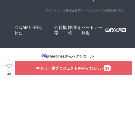
れたオ
ムアク
リジナ
キーを
ルネー
作成さ
「QRコード」は株式会社デンソーウェーブの登録商標です。
ムアク
せてい
キーを
ただき
作成さ
ます。
© CAMPFIRE,
会社概
採用情
パートナー
せてい
開催
Inc.
要
報
募集
ただき
後、リ
ます。
ターン
開催
品と併
後、リ
せて発
ターン
送いた
heroines
さんへアンコール
品と併
しま
せて発
す。 ※
もう一度プロジェクトをやってほしい
29
送いた
スタン
しま
ドフラ
34
す。 ※
ワー前
スタン
ボード
ドフラ
のお持
ワー前
ち帰り
ボード
不可 ※7
のお持
文字以
ち帰り
上のお
不可 ※7
名前・
文字以
特殊文
上のお
字・記
名前・
号は使
特殊文
用でき