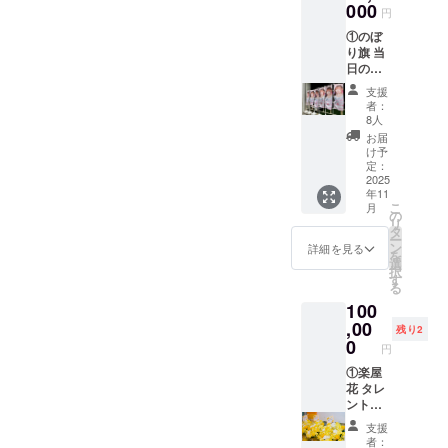
内）を
000
円
印刷さ
①のぼ
せてい
り旗 当
ただき
日の装
ます。
飾に使
開催
支援
用す
後、タ
者：
る、の
レント
8人
ぼり旗
直筆サ
お届
を作成
インを
け予
いたし
入れた
定：
ます。
2025
状態で
年11
のぼり
ご自宅
こ
月
旗には
へ発送
の
リ
備考欄
させて
タ
ー
に記載
いただ
ン
詳細を見る
を
された
きま
選
択
お名前
す。 ②
す
る
（ニッ
スタン
100
クネー
ドフラ
ム可・6
,00
ワー(名
残り2
文字以
前掲載 )
0
円
内）を
当日会
印刷さ
①楽屋
場にあ
せてい
花 タレ
るスタ
ただき
ントが
ンドフ
ます。
使用す
ラワー
支援
開催
る楽屋
前ボー
者：