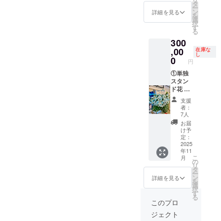
載させ
れたプ
いてお
いただ
タ
ー
ていた
レート
ります
きま
ン
詳細を見る
を
だきま
をお持
が、他
す。 ④
選
択
す。 備
ち帰り
リター
生誕限
す
る
考欄に
希望の
ンと同
定オリ
300
記載さ
方はス
時期に
ジナル
れたお
タッフ
お品物
,00
ネーム
在庫な
し
名前を
までお
を発送
アク
0
円
掲載さ
声がけ
させて
キー 生
せてい
くださ
いただ
①単独
誕イラ
ただき
い。 ②
きま
スタン
ストと
ます。
のぼり
す。 ①
ド花 単
備考欄
③クラ
旗 当日
単独ス
独スタ
に記載
支援
ウド
の装飾
タンド
ンド花
された
者：
ファン
に使用
花 単独
を会場
お名前
7人
ディン
する、
スタン
に設置
がデザ
お届
グ限定
のぼり
ド花を
致しま
インさ
け予
ブロマ
旗を作
会場に
す。 お
れたオ
定：
イド 開
成いた
設置致
花には
2025
リジナ
年11
催後、
しま
しま
備考欄
ルネー
こ
月
タレン
す。 の
す。 お
に記載
ムアク
の
リ
ト直筆
ぼり旗
花には
された
キーを
タ
ー
サイン
には備
備考欄
お名前
作成さ
ン
詳細を見る
を
を入れ
考欄に
に記載
（ニッ
せてい
選
択
た状態
記載さ
された
クネー
ただき
す
る
でご自
れたお
お名前
ム可・6
ます。
このプロ
宅へ発
名前
（ニッ
文字以
開催
ジェクト
送させ
（ニッ
クネー
内）を
後、リ