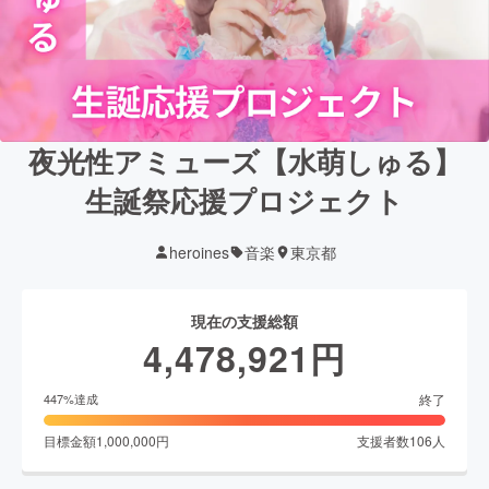
夜光性アミューズ【水萌しゅる】
生誕祭応援プロジェクト
heroines
音楽
東京都
現在の支援総額
4,478,921
円
終了
447
%達成
目標金額
1,000,000
円
支援者数
106
人