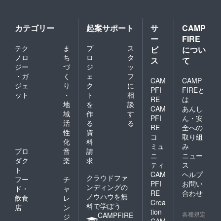
はでき
後、リ
ぼり旗
記載さ
かねま
ターン
には備
れたお
すこと
品と併
考欄に
名前
ご了承
せて発
記載さ
（ニッ
カテゴリー
起案サポート
サ
CAMP
くださ
送いた
れたお
クネー
ー
FIRE
い。
しま
名前
ム可・6
テク
ま
プ
ス
ビ
につい
す。 ※
（ニッ
文字以
ノロ
ち
ロ
タ
スタン
クネー
内）を
ス
て
ドフラ
ム可・6
印刷さ
ジー
づ
ジ
ッ
ワー前
文字以
せてい
・ガ
く
ェ
フ
CAM
CAMP
ボード
内）を
ただき
ジェ
り
ク
に
のお持
印刷さ
ます。
PFI
FIREと
ット
・
ト
相
ち帰り
せてい
開催
RE
は
地
を
談
不可 ※7
ただき
後、タ
CAM
あんし
文字以
ます。
レント
域
作
す
PFI
ん・安
上のお
開催
直筆サ
活
る
る
RE
全への
名前・
後、タ
インを
性
資
特殊文
レント
入れた
コ
取り組
化
料
字・記
直筆サ
状態で
ミュ
み
プロ
音
請
号は使
インを
ご自宅
ニ
ニュー
用でき
入れた
へ発送
ダク
楽
求
ティ
ス
ませ
状態で
させて
ト
CAM
ヘルプ
ん。使
ご自宅
いただ
クラウドファ
フー
チ
PFI
お問い
用され
へ発送
きま
ンディングの
ド・
ャ
た場合
させて
す。 ④
RE
合わせ
ノウハウを無
飲食
レ
ご希望
いただ
スタン
Crea
料で学ぼう
店
ン
のお名
きま
ドフラ
tion
各種規定
CAMPFIRE
前での
す。 ④
ワー(名
ジ