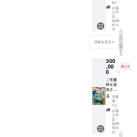
後、タ
にお花
ドへ生
8人
レント
をお届
誕祭ご
お届
直筆サ
けいた
支援者
け予
インを
しま
様とし
定：
入れた
す。 お
2025
て記載
年11
状態で
花には
された
こ
月
ご自宅
備考欄
お名前
の
リ
へ発送
に記載
を掲載
タ
ー
させて
された
させて
ン
詳細を見る
を
いただ
お名前
いただ
選
択
きま
（ニッ
きま
す
る
す。 ②
クネー
す。 ③
300
スタン
ム可・6
クラウ
ドフラ
文字以
,00
ドファ
残り4
ワー(名
内）を
ンディ
0
円
前掲載 )
印刷し
ング限
当日会
たプ
ご支援
定ブロ
場にあ
レート
枠を追
マイド
るスタ
を付け
加させ
開催
ンドフ
させて
ていた
後、タ
支援
ラワー
いただ
だきま
レント
者：
前ボー
きま
した！
直筆サ
1人
ドへ生
す。生
記載の
インを
お届
誕祭ご
誕イベ
仕様上1
入れた
け予
支援者
ント当
月発送
状態で
定：
様とし
日、お
と設定
2026
ご自宅
年01
てお名
名前の
させて
へ発送
こ
月
前を掲
記載さ
いただ
させて
の
リ