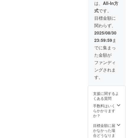
ていた
クネー
ム可・6
印刷し
ターン
は、
All-In方
だきま
ム可・6
文字以
たプ
品と併
式
です。
す。 ④
文字以
内）を
レート
せて発
生誕限
内）を
印刷し
を付け
送いた
目標金額に
定オリ
印刷さ
たプ
させて
しま
関わらず、
ジナル
せてい
レート
いただ
す。 ※
ネーム
ただき
を付け
きま
スタン
2025/08/30
アク
ます。
させて
す。当
ドフラ
23:59:59
ま
キー 生
開催
いただ
日単独
ワー前
誕イラ
後、タ
きま
スタン
ボード
でに集まっ
ストと
レント
す。当
ド花と
のお持
た金額が
備考欄
直筆サ
日単独
同じ花
ち帰り
に記載
インを
スタン
材を使
不可 ※7
ファンディ
された
入れた
ド花と
用した
文字以
ングされま
お名前
状態で
同じ花
ブーケ
上のお
がデザ
ご自宅
材を使
をお持
名前・
す。
インさ
へ発送
用した
ち帰り
特殊文
れたオ
させて
ブーケ
いただ
字・記
リジナ
いただ
をお持
けま
号は使
支援に関するよ
ルネー
きま
ち帰り
す。 後
用でき
くある質問
ムアク
す。 ③
いただ
日、単
ませ
キーを
スタン
けま
独スタ
ん。使
手数料はいく
作成さ
ドフラ
す。 後
ンド花
用され
らかかります
せてい
ワー(名
日、単
の前で
た場合
か？
ただき
前掲載 )
独スタ
撮影し
ご希望
ます。
当日会
ンド花
たソロ
のお名
目標金額に届
開催
場にあ
の前で
チェキ
前での
かなかった場
後、リ
るスタ
撮影し
を郵送
履行が
合どうなりま