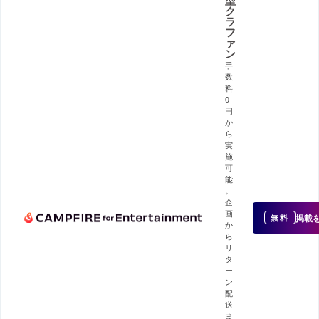
ク
ラ
フ
ァ
ン
手
数
料
0
円
か
ら
実
施
可
能
。
企
画
掲載
無料
か
ら
リ
タ
ー
ン
配
送
ま