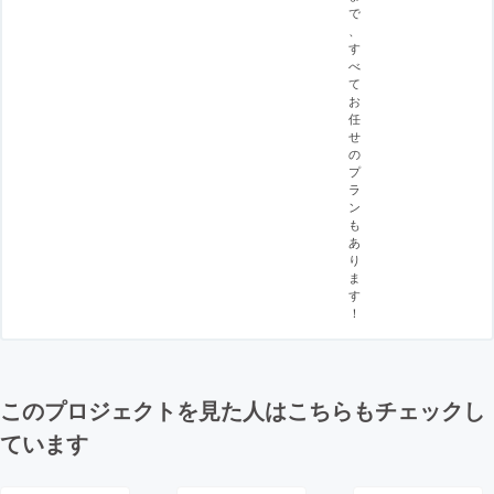
で
、
す
べ
て
お
任
せ
の
プ
ラ
ン
も
あ
り
ま
す
！
このプロジェクトを見た人はこちらもチェックし
ています