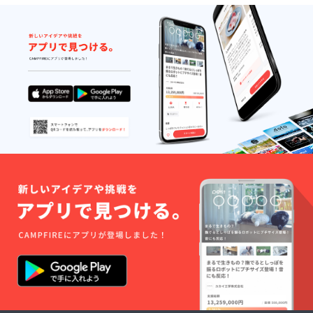
難しい
させて
写真の
SNSで
はでき
場合が
いただ
データ
のアッ
かねま
ござい
きま
は公式
プロー
すこと
ますこ
す。 ⑤
SNSで
ド後
ご了承
と予め
生誕限
のアッ
CAMPF
くださ
ご了承
定オリ
プロー
IREの
い。
くださ
ジナル
ド後
メッ
い。 ※
ネーム
CAMPF
セージ
リター
アク
IREの
機能を
ン品へ
キー 生
メッ
利用し
記載さ
誕イラ
セージ
て共有
せてい
ストと
機能を
させて
ただく
備考欄
利用し
いただ
お名前
に記載
て共有
きま
は全て
された
させて
す。 ③
統一で
お名前
いただ
のぼり
お願い
がデザ
きま
旗 当日
してお
インさ
す。 ③
の装飾
りま
れたオ
のぼり
に使用
す。 ※
リジナ
旗 当日
する、
複数ご
ルネー
の装飾
のぼり
支援い
ムアク
に使用
旗を作
ただい
キーを
する、
成いた
た場合
作成さ
のぼり
しま
も旗類
せてい
旗を作
す。 の
が連な
ただき
成いた
ぼり旗
る形で
ます。
しま
には備
の装飾
開催
す。 の
考欄に