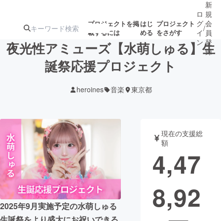
新
ロ
規
グ
会
プロジェクトを掲
はじ
プロジェクト
/
載するには
める
をさがす
イ
員
ン
登
夜光性アミューズ【水萌しゅる】生
録
誕祭応援プロジェクト
人気のプロ
注目のリ
注目の新着プロ
募集終了が近いプ
もうすぐ公開
heroines
音楽
東京都
ジェクト
ターン
ジェクト
ロジェクト
されます
アート・写真
音楽
現在の支援総
額
4,47
テクノロジー・ガジェット
ゲーム・サ
8,92
映像・映画
書籍・雑誌
2025年9月実施予定の水萌しゅる
ビジネス・起業
チャレンジ
生誕祭をより盛大にお祝いできる