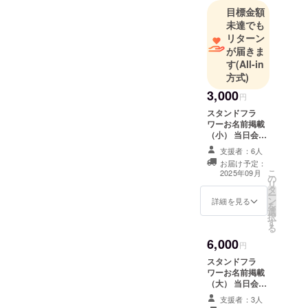
目標金額
未達でも
リターン
が届きま
す
(All-in
方式)
3,000
円
スタンドフラ
ワーお名前掲載
（小） 当日会場
に設置されるス
支援者：6人
タンドフラワー
お届け予定：
前ボードへ生誕
こ
2025年09月
の
祭ご支援者様と
リ
タ
してお名前を掲
ー
ン
載させていただ
詳細を見る
を
選
きます。 備考欄
択
す
に掲載希望のお
る
名前（ニック
6,000
ネーム可・6文字
円
以内）をご記載
スタンドフラ
ください。希望
ワーお名前掲載
のお名前がない
（大） 当日会場
場合は、空欄で
に設置されるス
も問題ございま
支援者：3人
タンドフラワー