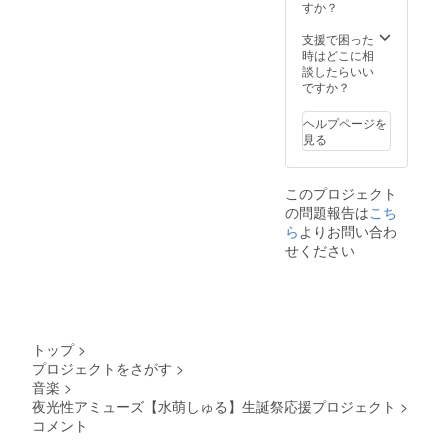
ターン
ンドフ
たソロ
いたし
難しい
すか？
品と併
ラワー
チェキ
ます。
場合が
せて発
前ボー
を郵送
②集合
ござい
支援で困った
送いた
ドへ生
いたし
写真SP
ますこ
時はどこに相
しま
誕祭ご
ます。
クレ
と予め
談したらいい
す。 ※
支援者
②集合
ジット
ご了承
ですか？
スタン
様とし
写真SP
公式
くださ
ドフラ
てお名
クレ
SNS掲
い。 ※
ヘルプページを
ワー前
前を掲
ジット
載に使
リター
見る
ボード
載させ
公式
用する
ン品へ
のお持
ていた
SNS掲
生誕祭
記載さ
ち帰り
だきま
載に使
の集合
せてい
このプロジェクト
不可 ※7
す。 ④
用する
写真
ただく
の問題報告は
こち
文字以
クラウ
生誕祭
に、特
お名前
上のお
ドファ
の集合
別支援
ら
よりお問い合わ
は全て
名前・
ンディ
写真
者枠と
統一で
せください
特殊文
ング限
に、特
してお
お願い
字・記
定ブロ
別支援
名前を
してお
号は使
マイド
者枠と
記載さ
りま
用でき
開催
してお
せてい
す。 ※
ませ
後、タ
名前を
ただき
複数ご
ん。使
レント
記載さ
ます。
支援い
トップ
>
用され
直筆サ
せてい
また、
ただい
プロジェクトをさがす
>
た場合
インを
ただき
作成し
た場合
音楽
>
ご希望
入れた
ます。
た集合
も旗類
のお名
状態で
また、
写真の
夜光性アミューズ【水萌しゅる】生誕祭応援プロジェクト
>
が連な
前での
ご自宅
作成し
データ
る形で
コメント
履行が
へ発送
た集合
は公式
の装飾