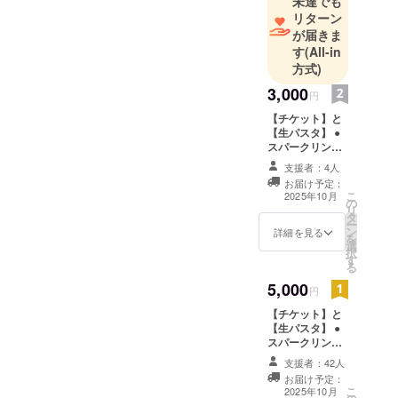
未達でも
リターン
が届きま
す
(All-in
方式)
3,000
円
【チケット】と
【生パスタ】 ●
スパークリング
ワイン グラス1
支援者：4人
杯提供チケット
お届け予定：
（1枚）★ノンア
こ
2025年10月
の
ルコールドリン
リ
タ
クに変更可能★
ー
ン
●お家で作れる
詳細を見る
を
選
「生パスタ」2食
択
す
提供チケット（1
る
枚） ・チケット
5,000
は郵送します。
円
／チケットの画
【チケット】と
像をメールでお
【生パスタ】 ●
送りいたしま
スパークリング
す。 ・商品は、
ワイン フルボ
初回来店時にお
支援者：42人
トル1本提供チ
渡しいたしま
お届け予定：
ケット（1枚）★
す。スタッフに
こ
2025年10月