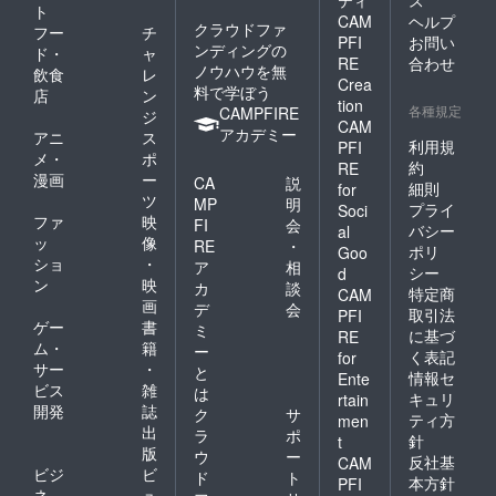
ト
CAM
ヘルプ
クラウドファ
フー
チ
PFI
お問い
ンディングの
ド・
ャ
RE
合わせ
ノウハウを無
飲食
レ
Crea
料で学ぼう
店
ン
tion
各種規定
CAMPFIRE
ジ
CAM
アカデミー
アニ
ス
利用規
PFI
メ・
ポ
約
RE
漫画
ー
CA
説
細則
for
ツ
MP
明
プライ
Soci
ファ
映
FI
会
バシー
al
ッ
像
RE
・
ポリ
Goo
ショ
・
ア
相
シー
d
ン
映
カ
談
特定商
CAM
画
デ
会
取引法
PFI
ゲー
書
ミ
に基づ
RE
ム・
籍
ー
く表記
for
サー
・
と
情報セ
Ente
ビス
雑
は
キュリ
rtain
開発
誌
ク
サ
ティ方
men
出
ラ
ポ
針
t
版
ウ
ー
反社基
CAM
ビジ
ビ
ド
ト
本方針
PFI
ネ
ュ