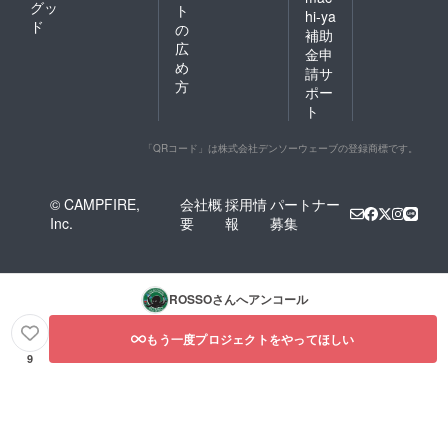
グッ
ト
hi-ya
ド
の
補助
広
金申
め
請サ
方
ポー
ト
「QRコード」は株式会社デンソーウェーブの登録商標です。
© CAMPFIRE,
会社概
採用情
パートナー
Inc.
要
報
募集
ROSSO
さんへアンコール
もう一度プロジェクトをやってほしい
9