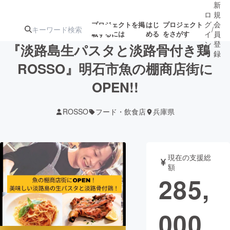
新
ロ
規
グ
会
プロジェクトを掲
はじ
プロジェクト
/
載するには
める
をさがす
イ
員
ン
登
『淡路島生パスタと淡路骨付き鶏
録
ROSSO』明石市魚の棚商店街に
OPEN!!
人気のプロ
注目のリ
注目の新着プロ
募集終了が近いプ
もうすぐ公開
ジェクト
ターン
ジェクト
ロジェクト
されます
ROSSO
フード・飲食店
兵庫県
アート・写真
音楽
現在の支援総
テクノロジー・ガジェット
ゲーム・サ
額
285,
映像・映画
書籍・雑誌
000
ビジネス・起業
チャレンジ