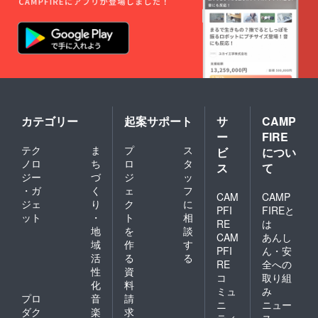
カテゴリー
起案サポート
サ
CAMP
ー
FIRE
テク
ま
プ
ス
ビ
につい
ノロ
ち
ロ
タ
ス
て
ジー
づ
ジ
ッ
・ガ
く
ェ
フ
CAM
CAMP
ジェ
り
ク
に
PFI
FIREと
ット
・
ト
相
RE
は
地
を
談
CAM
あんし
域
作
す
PFI
ん・安
活
る
る
RE
全への
性
資
コ
取り組
化
料
ミュ
み
プロ
音
請
ニ
ニュー
ダク
楽
求
ティ
ス