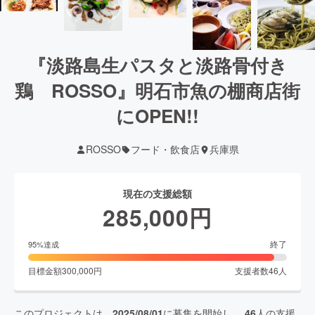
『淡路島生パスタと淡路骨付き
鶏 ROSSO』明石市魚の棚商店街
にOPEN!!
ROSSO
フード・飲食店
兵庫県
現在の支援総額
285,000
円
終了
95
%達成
目標金額
300,000
円
支援者数
46
人
このプロジェクトは、
2025/08/01
に募集を開始し、
46
人の支援