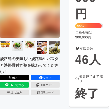
円
まちづくり・地域活性化
CAMPFIRE for Social Good
CAMPFIRE Creation
95%
CAMPFIREふるさと納税
machi-ya
コミュニティ
目標金額は
300,000円
支援者数
46
人
淡路島の美味しい淡路島生パスタ
と淡路骨付き鶏を味わってくださ
い！
募集終了まで残
ポスト
シェア
り
LINEで送る
URLコピー
終了
埋め込み
QRコード