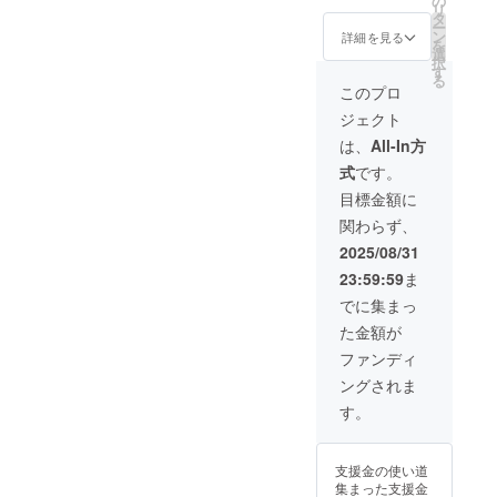
の
ノンアルコール
リターンチケッ
リ
タ
スパークリング1
トをお渡しくだ
ー
ン
本に変更可能★
詳細を見る
さい。 ・有効期
を
選
●お家で作れる
間：2025年10月
択
す
「生パスタ」3食
1日〜2026年12
る
提供チケット（1
このプロ
月31日までの14
枚） ・チケット
か月間
ジェクト
は郵送します。
／チケットの画
は、
All-In方
像をメールでお
式
です。
送りいたしま
す。 ・商品は、
目標金額に
初回来店時にお
関わらず、
渡しいたしま
す。スタッフに
2025/08/31
リターンチケッ
23:59:59
ま
トをお渡しくだ
さい。 ・有効期
でに集まっ
間：2025年10月
た金額が
1日〜2026年12
月31日までの14
ファンディ
か月間
ングされま
す。
支援金の使い道
集まった支援金