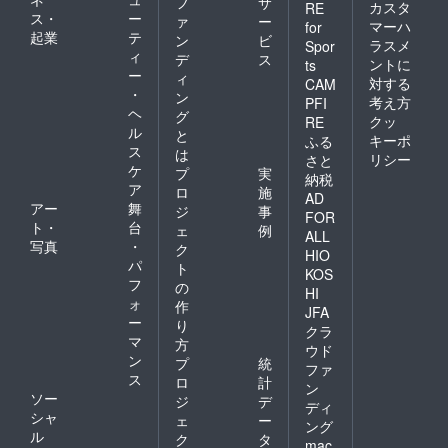
フ
サ
カスタ
RE
ス・
ー
ァ
ー
マーハ
for
起業
テ
ン
ビ
ラスメ
Spor
ィ
デ
ス
ントに
ts
ー
ィ
対する
CAM
・
ン
考え方
PFI
ヘ
グ
クッ
RE
ル
と
キーポ
ふる
ス
は
リシー
さと
ケ
プ
実
納税
ア
ロ
施
AD
アー
舞
ジ
事
FOR
ト・
台
ェ
例
ALL
写真
・
ク
HIO
パ
ト
KOS
フ
の
HI
ォ
作
JFA
ー
り
クラ
マ
方
ウド
ン
プ
統
ファ
ス
ロ
計
ン
ソー
ジ
デ
ディ
シャ
ェ
ー
ング
ル
ク
タ
mac