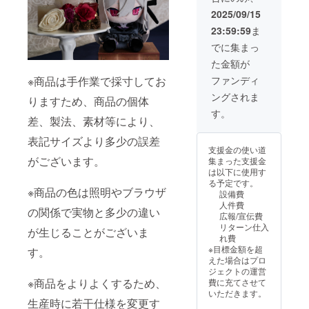
ド 1点
2025/09/15
●色紙イ
23:59:59
ま
ラスト
はイ
でに集まっ
メージ
た金額が
画像に
なりま
※商品は手作業で採寸してお
ファンディ
す。 ●
ングされま
必ず備
りますため、商品の個体
考欄
す。
差、製法、素材等により、
に、色
紙に入
表記サイズより多少の誤差
れる宛
支援金の使い道
名をご
がございます。
集まった支援金
記入く
は以下に使用す
ださ
る予定です。
い。 ●
※商品の色は照明やブラウザ
設備費
宛名の
人件費
必要が
の関係で実物と多少の違い
広報/宣伝費
ない場
リターン仕入
が生じることがございま
合は
れ費
「宛名
※目標金額を超
す。
不要」
えた場合はプロ
とご記
ジェクトの運営
入くだ
※商品をよりよくするため、
費に充てさせて
さい。
いただきます。
●備考欄
生産時に若干仕様を変更す
記入後