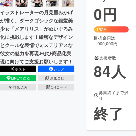
0
円
イラストレーターの月見里みかげ
が描く、ダークゴシックな銀髪美
少女「メアリリス」がぬいぐるみ
152%
化に挑戦します！緻密なデザイン
目標金額は
1,000,000円
とクールな表情でミステリアスな
彼女の魅力を再現♪ぜひ商品化実
支援者数
現に向けてご支援お願いします！
84
人
ポスト
シェア
LINEで送る
URLコピー
埋め込み
QRコード
募集終了まで残
り
終了