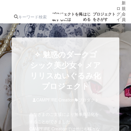
新
ロ
規
グ
会
プロジェクトを掲
はじ
プロジェクト
/
載するには
める
をさがす
イ
員
ン
登
録
人気のプロ
注目のリ
注目の新着プロ
募集終了が近いプ
もうすぐ公開
✧ 魅惑のダークゴ
ジェクト
ターン
ジェクト
ロジェクト
されます
シック美少女✧ メア
リリスぬいぐるみ化
アート・写真
音楽
プロジェクト
テクノロジー・ガジェット
ゲーム・サ
CAMPFIRE Creation
プロダクト
映像・映画
書籍・雑誌
みなさまのご支援により無事商品化を
することができました。
ビジネス・起業
チャレンジ
CAMPFIRE Creationでは他にも様々な