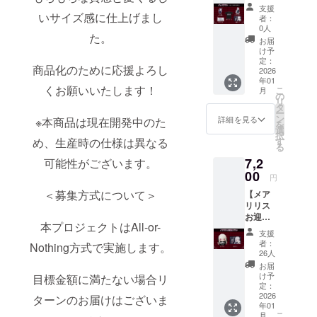
ぬいぐ
・記念
の仕様
支援
るみは
いサイズ感に仕上げまし
カー
は異な
者：
含まれ
ド 1点
る可能
0人
た。
ており
●ぬいぐ
性がご
お届
ませ
るみは
ざいま
け予
ん。 ・
現在開
定：
す。 画
商品化のために応援よろし
アクリ
2026
発中の
像はイ
年01
ルキー
ため、
メージ
くお願いいたします！
こ
月
ホル
生産時
の
です。
リ
ダー 1
の仕様
タ
金額に
ー
点 ・ア
は異な
ン
は消費
詳細を見る
※本商品は現在開発中のた
を
クリル
る可能
選
税
択
スタン
性がご
め、生産時の仕様は異なる
す
（10%
る
ド 1点
ざいま
）を含
7,2
可能性がございます。
・クリ
す。 画
んでお
アポー
00
像はイ
りま
円
チ 1点
メージ
す。
＜募集方式について＞
【メア
・プリ
です。
リリス
ントT
金額に
お迎え
シャ
は消費
本プロジェクトはAll-or-
プラ
ツ 1点
税
支援
ン】 ・
・記念
（10%
者：
Nothing方式で実施します。
ぬいぐ
カー
）と送
26人
るみ 1
ド 1点
料990円
お届
点 ・記
画像は
を含ん
け予
目標金額に満たない場合リ
念カー
イメー
定：
でおり
ド 1点
2026
ジで
ターンのお届けはございま
ます。
年01
●ぬいぐ
す。 金
こ
月