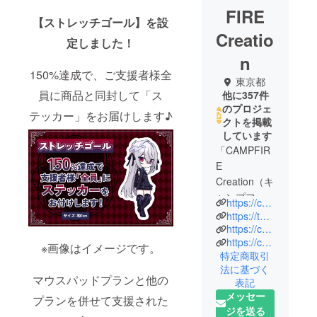
FIRE
【ストレッチゴール】を設
Creatio
定しました！
n
150%達成で、ご支援者様全
東京都
員に商品と同封して「ス
他に357件
のプロジェ
テッカー」をお届けします♪
クトを掲載
しています
「CAMPFIR
E
Creation（キ
ャンプファ
https://camp-fire.jp/creation
イヤー クリ
https://twitter.com/CF_Creation
エーショ
https://camp-fire.jp/privacy
https://camp-fire.jp/inquiries
ン）」は、
※画像はイメージです。
特定商取引
株式会社
法に基づく
CAMPFIRE
マウスパッドプランと他の
表記
の商品企画
メッセー
プランを併せて支援された
チームで
ジを送る