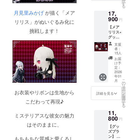
択
・ぬい
ライバシー
す
る
ぐる
ポリシーに
月見里みかげ
が描く「メア
17,
み 2点
準じて管理
・アク
900
円
リリス」がぬいぐるみ化に
リル
させていた
【メア
キーホ
挑戦します！
だきます。
リリス×
ル
グッズ
ダー 1
プラ
点 ・ア
支援
ン】 ・
クリル
者：
ぬいぐ
スタン
15人
るみ 1
ド 1点
お届
点 ・ア
・クリ
け予
クリル
アポー
定：
キーホ
2026
チ 1点
年01
ル
・プリ
こ
月
ダー 1
ントT
の
リ
点 ・ア
シャ
タ
ー
お衣装やリボンは生地から
クリル
ツ 1点
ン
詳細を見る
を
スタン
・記念
選
択
こだわって再現♪
ド 1点
カー
す
る
・クリ
ド 1点
11,
アポー
●ぬいぐ
ミステリアスな彼女の魅力
チ 1点
800
るみは
円
・プリ
現在開
はそのままに、
【グッ
ントT
発中の
ズプラ
シャ
ため、
ン】 ※
ツ 1点
生産時
もちもちな質感と愛くるし