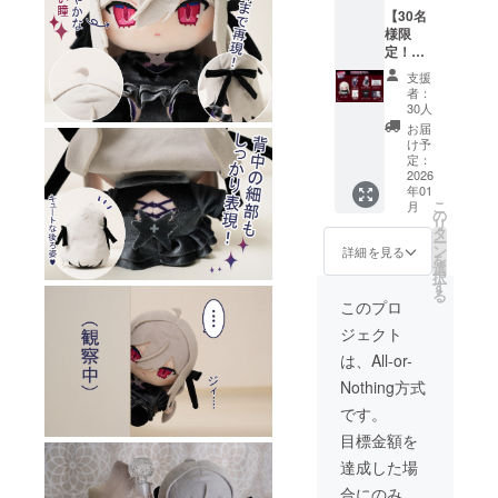
額には
【30名
消費税
様限
（10%
定！】
）と送
直筆色
料660円
支援
紙プラ
を含ん
者：
ン ・ぬ
でおり
30人
いぐる
ます。
お届
み 1点
け予
・直筆
定：
色紙 1
2026
年01
点 ・ア
こ
月
クリル
の
リ
キーホ
タ
ー
ル
ン
詳細を見る
を
ダー 1
選
択
点 ・ア
す
る
クリル
このプロ
スタン
ジェクト
ド 1点
・クリ
は、All-or-
アポー
Nothing方式
チ 1点
・プリ
です。
ントT
目標金額を
シャ
ツ 1点
達成した場
・記念
合にのみ、
カー