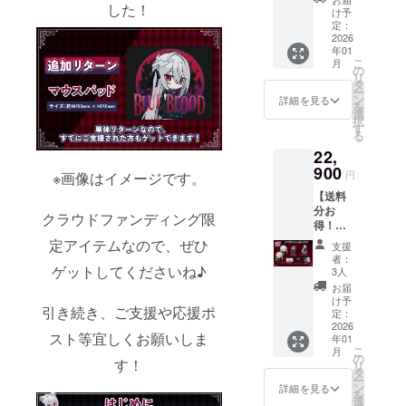
した！
スパッ
け予
始除く)
ド 画像
定：
※お問い合わ
はイ
2026
年01
メージ
せから3営業
こ
月
です。
の
日以内にご
リ
金額に
タ
ー
は消費
返信させて
ン
詳細を見る
を
税
選
いただきま
択
（10%
す
る
す。
）と送
22,
料990円
※ ご質問に
を含ん
900
円
※画像はイメージです。
よってはお
でおり
【送料
応えできか
ます。
分お
ねる場合も
クラウドファンディング限
得！】
ございま
メアリ
定アイテムなので、ぜひ
支援
リス
す。
者：
いっぱ
ゲットしてくださいね♪
3人
いプラ
お届
◾️ プライバ
ン 送料
け予
引き続き、ご支援や応援ポ
1,100円
定：
シーポリ
分割引
2026
シー
スト等宜しくお願いしま
年01
になっ
こ
月
ている
お問い合わ
の
す！
リ
お得な
タ
せ内容に関
ー
プラン
ン
詳細を見る
を
しては、プ
です。
選