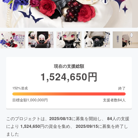
現在の支援総額
1,524,650
円
終了
152
%達成
目標金額
1,000,000
円
支援者数
84
人
このプロジェクトは、
2025/08/13
に募集を開始し、
84
人の支援
により
1,524,650
円の資金を集め、
2025/09/15
に募集を終了し
ました