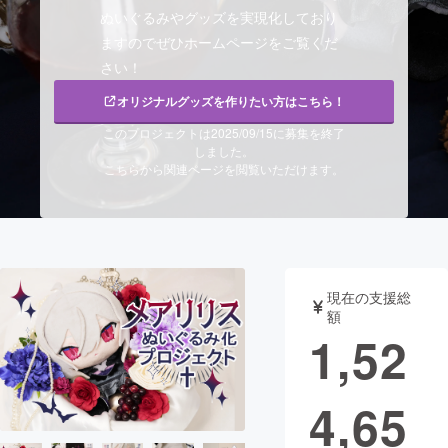
ぬいぐるみやグッズを実現化しており
まちづくり・地域活性化
ますのでぜひホームページをご覧くだ
さい！
CAMPFIRE for Social Good
CAMPFIRE Creation
オリジナルグッズを作りたい方はこちら！
CAMPFIREふるさと納税
machi-ya
コミュニティ
このプロジェクトは2025/09/15に募集を終了
しました。
こちらから関連ページを閲覧いただけます。
現在の支援総
額
1,52
4,65