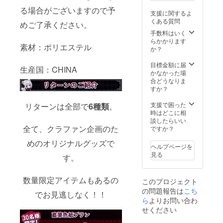
の宛名
る場合がございますので予
支援に関するよ
変更は
くある質問
不可と
めご了承ください。
なって
手数料はいく
おりま
らかかります
素材：ポリエステル
す。 ●
か？
ぬいぐ
るみは
目標金額に届
生産国：CHINA
現在開
かなかった場
発中の
合どうなりま
ため、
すか？
生産時
の仕様
支援で困った
リターンは全部で
6種類
。
は異な
時はどこに相
る可能
談したらいい
性がご
全て、クラファン企画のた
ですか？
ざいま
めのオリジナルグッズで
す。 画
ヘルプページを
像はイ
見る
す。
メージ
です。
金額に
数量限定アイテムもあるの
このプロジェクト
は消費
の問題報告は
税
こち
でお見逃しなく！！
（10%
ら
よりお問い合わ
）と送
せください
料990円
を含ん