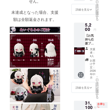
せん。
るみは
額には
の
リ
現在開
消費税
タ
ー
発中の
（10%
ン
詳細を見る
を
未達成となった場合、支援
ため、
）と送
選
択
生産時
料990円
す
額は全額返金されます。
る
の仕様
を含ん
5,2
は異な
でおり
る可能
00
ます。
円
性がご
【お気
ざいま
持ち応
す。 画
援プラ
像はイ
ン】 ・
メージ
支援
アクリ
です。
者：
ルキー
金額に
4人
ホル
は消費
お届
ダー 1
税
け予
点 ・ク
（10%
定：
リア
2026
）と送
年01
ポー
料990円
こ
月
チ 1点
を含ん
の
リ
・記念
でおり
タ
ー
カー
ます。
ン
詳細を見る
を
ド 1点
選
択
画像は
す
る
イメー
31,
ジで
在庫な
す。 金
100
し
円