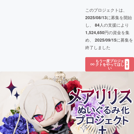
このプロジェクトは、
2025/08/13
に募集を開始
し、
84
人の支援により
1,524,650
円の資金を集
め、
2025/09/15
に募集を
終了しました
もう一度プロジェ
3
クトをやってほし
8
い