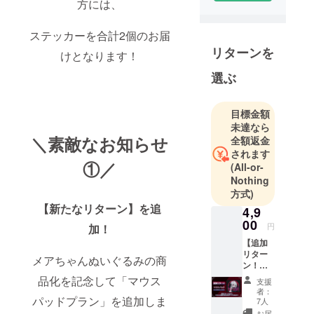
方には、
す。
クラウド
ステッカーを合計2個のお届
ファンディ
ングでの商
リターンを
けとなります！
品化実現を
選ぶ
目指して、
クリエイ
ターとのコ
目標金額
未達なら
ラボ企画や
＼素敵なお知らせ
全額返金
自社オリジ
されます
ナルのアイ
①／
(All-or-
テム企画を
Nothing
行ってま
方式)
す。
【新たなリターン】を追
4,9
00
円
加！
◾️営業日のご
【追加
案内
リター
メアちゃんぬいぐるみの商
ン！】
営業時間：
マウス
品化を記念して「マウス
平日 10:00〜
支援
パッド
者：
18:00 (土日
プラン
パッドプラン」を追加しま
7人
・マウ
祝、年末年
お届