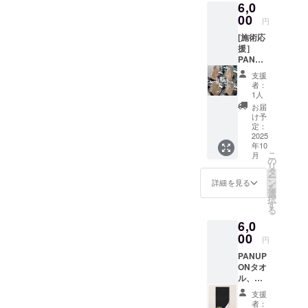
6,0
円の
えるべくク
PANUP
00
円
ラウドファ
ON応援
ンディング
[施術応
のお気
援］
持ちリ
に挑戦中。
PANUP
ターン
ONサ
内容は
支援
ポート
一緒に
者：
・カッ
なりま
1人
ト+カ
す。)
お届
ラーの
け予
施術を
定：
させて
2025
年10
いただ
こ
月
きま
の
リ
す。
タ
ー
【ご利
ン
詳細を見る
を
用方
選
択
法】 ・
す
る
本チ
6,0
ケット
は
00
円
PANUP
PANUP
ON原宿/
ONタオ
表参道
ル、ス
店舗で
テッ
の施術
支援
カー応
時にご
者：