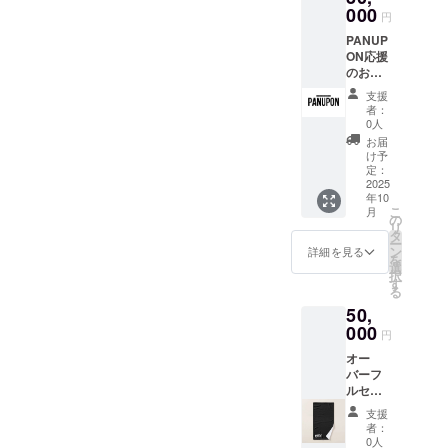
サイ
000
円
ズ :
PANUP
40.64c
ON応援
m x
のお気
71.12c
持ち
m ・オ
支援
¥30,000
リジナ
者：
・お礼
ルトー
0人
のメッ
トバッ
お届
セージ
グ サ
け予
(2,000
イズ:
定：
円、
2025
40.64c
年10
5,000
m x
こ
月
円、
40.64c
の
リ
8,000
m、ス
タ
ー
円、
トラッ
ン
詳細を見る
を
10,000
プ
選
択
円、
71.12c
す
る
50,000
m ・オ
50,
円の
リジナ
PANUP
000
ルス
円
ON応援
テッ
オー
のお気
カー
バーフ
持ちリ
10.16c
ルセッ
ターン
m x
ト応援
内容は
10.16c
支援
プラン
一緒に
m シー
者：
・オリ
なりま
ト ・お
0人