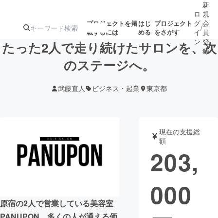
新
ロ
規
グ
会
プロジェクトを掲
はじ
プロジェクト
/
載するには
める
をさがす
イ
員
ン
登
たった2人で走り続けたサロンを、次
録
のステージへ。
人気のプロ
注目のリ
注目の新着プロ
募集終了が近いプ
もうすぐ公開
武藤直人
ビジネス・起業
東京都
ジェクト
ターン
ジェクト
ロジェクト
されます
アート・写真
音楽
現在の支援総
額
203,
テクノロジー・ガジェット
ゲーム・サ
000
映像・映画
書籍・雑誌
原宿の2人で営業している美容室
ビジネス・起業
チャレンジ
PANUPON。多くの人が通える価