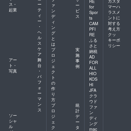
カスタ
RE
ス・
ー
ァ
ー
マーハ
for
起業
テ
ン
ビ
ラスメ
Spor
ィ
デ
ス
ントに
ts
ー
ィ
対する
CAM
・
ン
考え方
PFI
ヘ
グ
クッ
RE
ル
と
キーポ
ふる
ス
は
リシー
さと
ケ
プ
実
納税
ア
ロ
施
AD
アー
舞
ジ
事
FOR
ト・
台
ェ
例
ALL
写真
・
ク
HIO
パ
ト
KOS
フ
の
HI
ォ
作
JFA
ー
り
クラ
マ
方
ウド
ン
プ
統
ファ
ス
ロ
計
ン
ソー
ジ
デ
ディ
シャ
ェ
ー
ング
ル
ク
タ
mac