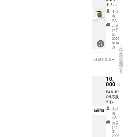
トナー
ターン
プラン
内容は
支援
・オリ
一緒に
者：
ジナル
なりま
0人
マグ
す。)
お届
カップ
け予
定：
325ml
2025
年10
：直径
こ
月
8.1cm ×
の
リ
高さ
タ
ー
9.7cm
ン
詳細を見る
を
・オリ
選
択
ジナル
す
る
タオル
10,
サイ
ズ :
000
円
40.64c
PANUP
m x
ON応援
71.12c
のお気
m ・オ
持ち
リジナ
支援
¥10,000
ルス
者：
・お礼
テッ
4人
のメッ
カー
お届
セージ
10.16c
け予
(2,000
m x
定：
円、
2025
10.16c