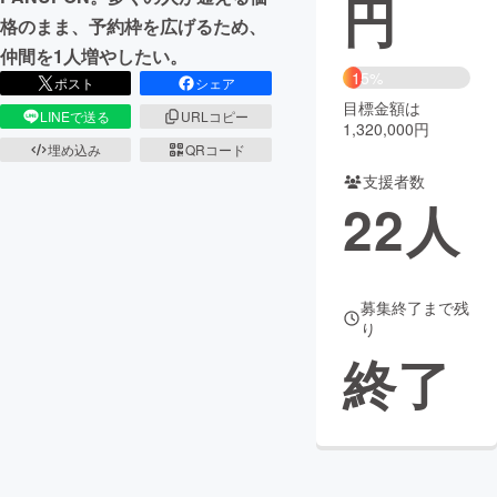
円
格のまま、予約枠を広げるため、
まちづくり・地域活性化
仲間を1人増やしたい。
15%
ポスト
シェア
目標金額は
CAMPFIRE for Social Good
CAMPFIRE Creation
LINEで送る
URLコピー
1,320,000円
CAMPFIREふるさと納税
machi-ya
コミュニティ
埋め込み
QRコード
支援者数
22
人
募集終了まで残
り
終了