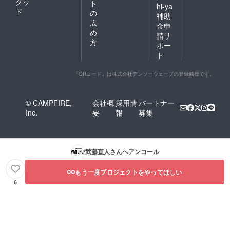
グッ
ト
hi-ya
ド
の
補助
広
金申
め
請サ
方
ポー
ト
「QRコード」は株式会社デンソーウェーブの登録商標です。
© CAMPFIRE,
会社概
採用情
パートナー
Inc.
要
報
募集
武藤直人
さんへアンコール
もう一度プロジェクトをやってほしい
6