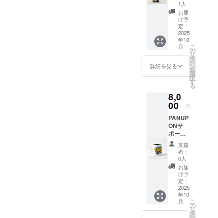
援プラ
利用い
1人
ン ・オ
ただけ
お届
リジナ
ます。
け予
ルタオ
・ご予
定：
ル サイ
2025
約の際
年10
ズ :
は、お
こ
月
40.64c
電話ま
の
リ
m x
たは公
タ
ー
71.12c
式
ン
詳細を見る
を
m ・オ
Instagr
選
択
リジナ
am DM
す
る
ルデザ
にて
8,0
インス
「クラ
テッ
00
ウド
円
カー
ファン
PANUP
10.16c
ディン
ONサ
m x
グチ
ポート
10.16c
ケット
プラン
m シー
利用」
支援
・オリ
ト ・お
とお伝
者：
ジナル
礼の
えくだ
0人
デザイ
メッ
さい
お届
ンマグ
セージ
【有効
け予
カッ
(メール)
定：
期限】
プ 2つ
2025
・2025
年10
年10月1
こ
月
325ml
の
日〜
リ
：直径
タ
2026年
ー