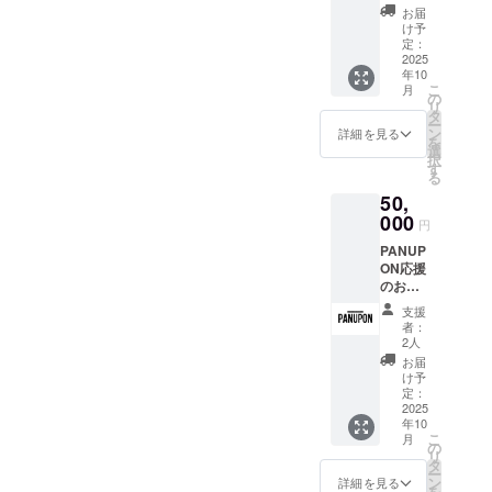
ジナル
す。)
礼の
お届
デザイ
メッ
け予
ンマグ
定：
セージ
カップ
2025
(メール)
年10
こ
月
325ml
の
リ
：直径
タ
ー
8.1cm ×
ン
詳細を見る
を
高さ
選
択
9.7cm
す
る
・オリ
50,
ジナル
デザイ
000
円
ンス
PANUP
テッ
ON応援
カー
のお気
10.16c
持ち
m x
支援
¥50,000
10.16c
者：
・お礼
m シー
2人
のメッ
ト ・オ
お届
セージ
リジナ
け予
(2,000
ルトー
定：
円、
2025
トバッ
年10
5,000
グ サイ
こ
月
円、
ズ:
の
リ
8,000
40.64c
タ
ー
円、
m x
ン
詳細を見る
を