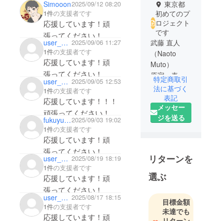
Simooon
2025/09/12 08:20
東京都
1件
の支援者です
初めてのプ
ロジェクト
応援しています！頑
です
張ってください！
武藤 直人
user_4e2796ec0654
2025/09/06 11:27
1件
の支援者です
（Naoto
応援しています！頑
Muto）
張ってください！
原宿・表参
特定商取引
user_4912a2a18644
2025/09/05 12:53
道の美容室
法に基づく
1件
の支援者です
「PANUPON
表記
応援しています！！！
メッセー
」
頑張ってください！
ジを送る
fukuyukimidaifuku
2025/09/03 19:02
1件
の支援者です
学生時代で
応援しています！頑
は、日本
張ってください！
語、タイ
リターンを
user_710efaddd1c4
2025/08/19 18:19
語、英語の
1件
の支援者です
３つを使い
選ぶ
応援しています！頑
通訳の仕事
張ってください！
を目指して
user_ce8fc3dbe3d4
2025/08/17 18:15
目標金額
ました。
1件
の支援者です
未達でも
高校生最後
応援しています！頑
リターン