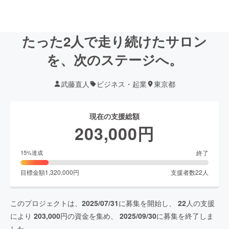
たった2人で走り続けたサロン
を、次のステージへ。
武藤直人
ビジネス・起業
東京都
現在の支援総額
203,000
円
終了
15
%達成
目標金額
1,320,000
円
支援者数
22
人
このプロジェクトは、
2025/07/31
に募集を開始し、
22
人の支援
により
203,000
円の資金を集め、
2025/09/30
に募集を終了しま
した