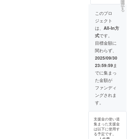
10,000
40.64c
選
択
円、
m、ス
す
る
30,000
トラッ
このプロ
円の
プ
ジェクト
PANUP
71.12c
ON応援
m ・オ
は、
All-In方
のお気
リジナ
式
です。
持ちリ
ルデザ
ターン
インタ
目標金額に
内容は
オ
関わらず、
一緒に
ル
なりま
サイズ :
2025/09/30
す。)
40.64c
23:59:59
ま
m x
71.12c
でに集まっ
m ・お
た金額が
礼の
メッ
ファンディ
セージ
ングされま
(メール)
す。
支援金の使い道
集まった支援金
は以下に使用す
る予定です。
人件費