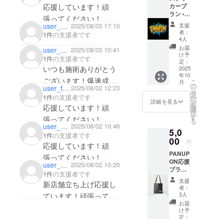
宿で
カープ
応援しています！頑
のお気
PANUPONを
ラン •
持ちリ
張ってください！
オリジ
ターン
オープン
user_2d616e064674
2025/08/03 17:10
支援
ナルス
内容は
者：
し、「誰も
1件
の支援者です
テッ
一緒に
4人
が通いやす
カー
なりま
お届
user_920cc3e02424
2025/08/03 10:41
（PAN
す。)
け予
い、居心地
1件
の支援者です
UPON
定：
のいい美容
いつも施術ありがとう
限定デ
2025
年10
ザイン
室」を目指
ございます！爆速成長
こ
月
10.16c
の
user_f8a95c3ff944
2025/08/02 12:23
して日々お
リ
期待してます！頑張っ
m x
タ
1件
の支援者です
ー
客様と向き
10.16c
ン
詳細を見る
を
応援しています！頑
m シー
選
合ってい
択
ト）1枚
す
張ってください！
る。
る
• お礼の
user_867972fea964
2025/08/02 10:46
いつも楽しくさせてい
5,0
メッ
1件
の支援者です
セージ
00
こだわり
ただいてます、少しで
円
応援しています！頑
(メール)
は、価格や
PANUP
すが
張ってください！
ON応援
立地にとら
user_6a9f13536be4
2025/08/02 10:20
プラン
1件
の支援者です
われず、幅
・オリ
支援
新店舗立ち上げ応援し
広い層の人
ジナル
者：
デザイ
3人
ています！頑張ってく
が通いやす
ントー
お届
いお店であ
ださい！
トバッ
け予
グ サ
ること。
定：