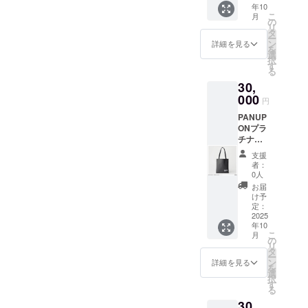
年10
5,000
m シー
こ
月
円、
ト ・お
の
リ
8,000
礼の
タ
ー
円、
メッ
ン
詳細を見る
を
30,000
セージ
選
択
円、
(メール)
す
る
50,000
30,
円の
PANUP
000
円
ON応援
PANUP
のお気
ONプラ
持ちリ
チナサ
ターン
ポート
内容は
支援
プラン
一緒に
者：
・オリ
なりま
0人
ジナル
す。)
お届
マグ
け予
カップ
定：
2025
年10
325ml
こ
月
：直径
の
リ
8.1cm ×
タ
ー
高さ
ン
詳細を見る
を
9.7cm
選
択
・オリ
す
る
ジナル
30,
タオル