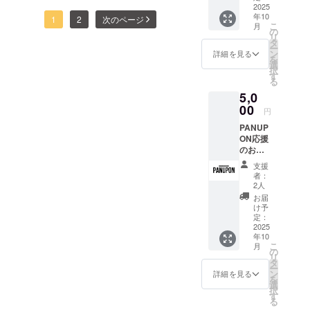
イズ:
2025
学生から社
年10
40.64c
1
2
次のページ
こ
月
会人まで、
m x
の
リ
40.64c
タ
年齢や性別
ー
m、ス
ン
詳細を見る
に関係な
を
トラッ
選
択
く、誰もが
プ
す
る
71.12c
理想の綺麗
5,0
m ・オ
を叶えるサ
リジナ
00
円
ルデザ
ロンをつく
PANUP
インス
りたい。
ON応援
テッ
のお気
カー
持ち
10.16c
現在は2人体
支援
¥5,000
m x
者：
制で営業
・お礼
10.16c
2人
のメッ
中。予約が
m シー
お届
セージ
ト ・お
け予
取りづらい
(2,000
礼の
定：
状況を解消
円、
2025
メッ
年10
8,000
セージ
し、もっと
こ
月
円、
(メール)
の
多くのお客
リ
10,000
タ
ー
様を迎える
円、
ン
詳細を見る
を
30,000
選
ため、新し
択
円、
す
る
い仲間を迎
50,000