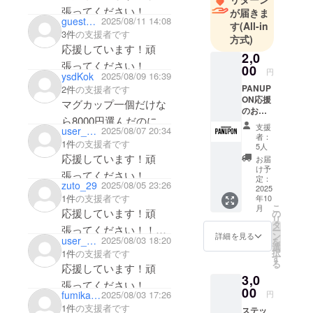
進路を決め
張ってください！
が届きま
guesta26efdcbd5d4
2025/08/11 14:08
る時期にシ
す
(All-in
3件
の支援者です
方式)
ングルマ
応援しています！頑
ザーだった
2,0
張ってください！
00
自分の母親
円
ysdKok
2025/08/09 16:39
の頭部の白
PANUP
2件
の支援者です
ON応援
髪を見て驚
マグカップ一個だけな
のお気
きました。
ら8000円選んだのに。
持ち •
支援
user_7bdbd15c73c4
2025/08/07 20:34
自分の好き
お礼の
者：
1件
の支援者です
メッ
な人をいつ
5人
セージ
応援しています！頑
お届
までも綺麗
(メー
け予
張ってください！
でいて欲し
ル）
定：
zuto_29
2025/08/05 23:26
(5,000
2025
いと思い美
1件
の支援者です
年10
円、
こ
容師という
月
8,000
応援しています！頑
の
リ
円、
を選び、都
タ
張ってください！！
ー
10,000
ン
詳細を見る
内サロンで
user_59d56a724da4
2025/08/03 18:20
を
円、
飲み行きましょ💪
選
択
1件
の支援者です
８年経験を
30,000
す
る
応援しています！頑
円、
積んだ後、
3,0
50,000
張ってください！
独立。
円の
00
円
fumika020311
2025/08/03 17:26
2024年に原
PANUP
1件
の支援者です
ステッ
ON応援