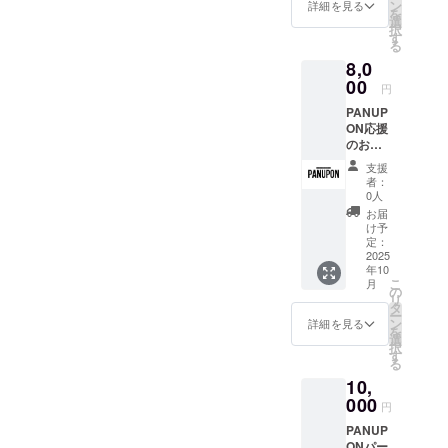
8.1cm ×
ン
1月31日
詳細を見る
を
高さ
選
までご
択
9.7cm
す
利用い
る
・ス
ただけ
8,0
テッ
ます。
カー1枚
00
【内
円
容】 ・
PANUP
10.16c
カット
ON応援
m x
＋カ
のお気
10.16c
ラー施
持ち
m シー
術（所
支援
¥8,000
ト ・お
要時
者：
・お礼
礼の
0人
間：約2
のメッ
メッ
時間）
お届
セージ
セージ
け予
・他メ
(2,000
(メール)
定：
ニュー
円、
2025
への変
年10
5,000
更は差
こ
月
円、
の
額で調
リ
10,000
タ
整可能
ー
円、
ン
詳細を見る
です
を
30,000
選
択
円、
す
る
50,000
10,
円の
PANUP
000
円
ON応援
PANUP
のお気
ONパー
持ちリ