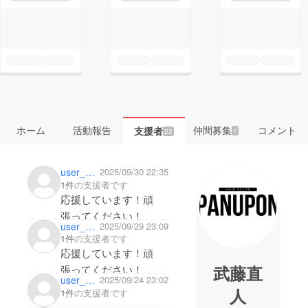
ホーム
活動報告
仲間募集
コメント
支援者
1
22
user_df655d9fb454
2025/09/30 22:35
1件
の支援者です
応援しています！頑
張ってください！
user_60e1c560da64
2025/09/29 23:09
1件
の支援者です
応援しています！頑
武藤直
張ってください！
user_cef6115fd3b4
2025/09/24 23:02
人
1件
の支援者です