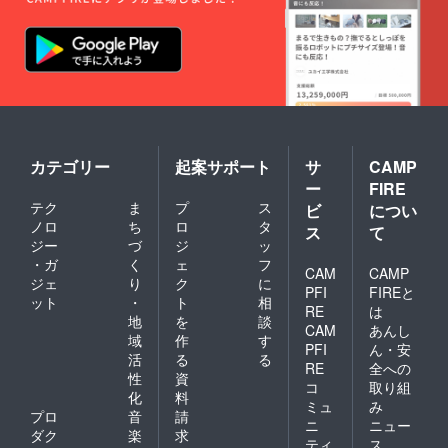
カテゴリー
起案サポート
サ
CAMP
ー
FIRE
テク
ま
プ
ス
ビ
につい
ノロ
ち
ロ
タ
ス
て
ジー
づ
ジ
ッ
・ガ
く
ェ
フ
CAM
CAMP
ジェ
り
ク
に
PFI
FIREと
ット
・
ト
相
RE
は
地
を
談
CAM
あんし
域
作
す
PFI
ん・安
活
る
る
RE
全への
性
資
コ
取り組
化
料
ミュ
み
プロ
音
請
ニ
ニュー
ダク
楽
求
ティ
ス