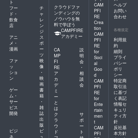
ト
CAM
ヘルプ
クラウドファ
フー
チ
PFI
お問い
ンディングの
ド・
ャ
RE
合わせ
ノウハウを無
飲食
レ
Crea
料で学ぼう
店
ン
tion
各種規定
CAMPFIRE
ジ
CAM
アカデミー
アニ
ス
利用規
PFI
メ・
ポ
約
RE
漫画
ー
CA
説
細則
for
ツ
MP
明
プライ
Soci
ファ
映
FI
会
バシー
al
ッ
像
RE
・
ポリ
Goo
ショ
・
ア
相
シー
d
ン
映
カ
談
特定商
CAM
画
デ
会
取引法
PFI
ゲー
書
ミ
に基づ
RE
ム・
籍
ー
く表記
for
サー
・
と
情報セ
Ente
ビス
雑
は
キュリ
rtain
開発
誌
ク
サ
ティ方
men
出
ラ
ポ
針
t
版
ウ
ー
反社基
CAM
ビジ
ビ
ド
ト
本方針
PFI
ネ
ュ
フ
サ