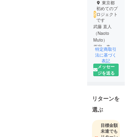
東京都
初めてのプ
ロジェクト
です
武藤 直人
（Naoto
Muto）
原宿・表参
特定商取引
道の美容室
法に基づく
「PANUPON
表記
メッセー
」
ジを送る
学生時代で
は、日本
語、タイ
リターンを
語、英語の
３つを使い
選ぶ
通訳の仕事
を目指して
目標金額
ました。
未達でも
高校生最後
リターン