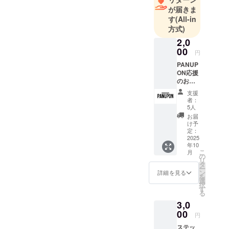
進路を決め
が届きま
る時期にシ
す
(All-in
方式)
ングルマ
ザーだった
2,0
00
自分の母親
円
の頭部の白
PANUP
ON応援
髪を見て驚
のお気
きました。
持ち •
支援
自分の好き
お礼の
者：
メッ
な人をいつ
5人
セージ
お届
までも綺麗
(メー
け予
でいて欲し
ル）
定：
(5,000
2025
いと思い美
年10
円、
こ
容師という
月
8,000
の
リ
円、
を選び、都
タ
ー
10,000
ン
詳細を見る
内サロンで
を
円、
選
択
８年経験を
30,000
す
る
円、
積んだ後、
3,0
50,000
独立。
円の
00
円
2024年に原
PANUP
ステッ
ON応援