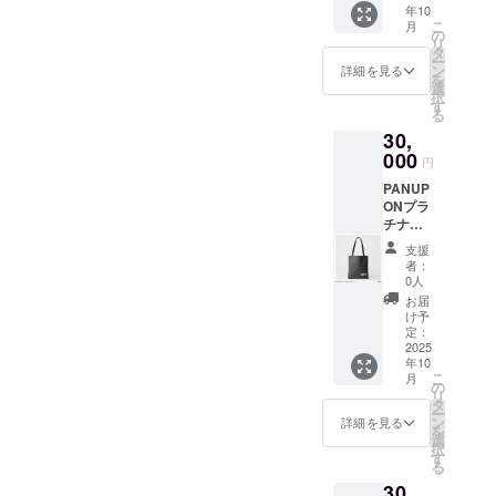
年10
5,000
m シー
こ
月
円、
ト ・お
の
リ
8,000
礼の
タ
ー
円、
メッ
ン
詳細を見る
を
30,000
セージ
選
択
円、
(メール)
す
る
50,000
30,
円の
PANUP
000
円
ON応援
PANUP
のお気
ONプラ
持ちリ
チナサ
ターン
ポート
内容は
支援
プラン
一緒に
者：
・オリ
なりま
0人
ジナル
す。)
お届
マグ
け予
カップ
定：
2025
年10
325ml
こ
月
：直径
の
リ
8.1cm ×
タ
ー
高さ
ン
詳細を見る
を
9.7cm
選
択
・オリ
す
る
ジナル
30,
タオル