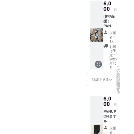
6,0
円の
えるべくク
PANUP
00
円
ラウドファ
ON応援
ンディング
[施術応
のお気
援］
持ちリ
に挑戦中。
PANUP
ターン
ONサ
内容は
支援
ポート
一緒に
者：
・カッ
なりま
1人
ト+カ
す。)
お届
ラーの
け予
施術を
定：
させて
2025
年10
いただ
こ
月
きま
の
リ
す。
タ
ー
【ご利
ン
詳細を見る
を
用方
選
択
法】 ・
す
る
本チ
6,0
ケット
は
00
円
PANUP
PANUP
ON原宿/
ONタオ
表参道
ル、ス
店舗で
テッ
の施術
支援
カー応
時にご
者：