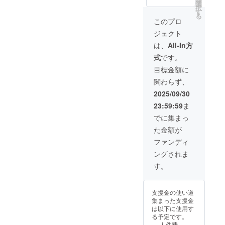
10,000
40.64c
選
択
円、
m、ス
す
る
30,000
トラッ
このプロ
円の
プ
ジェクト
PANUP
71.12c
ON応援
m ・オ
は、
All-In方
のお気
リジナ
式
です。
持ちリ
ルデザ
ターン
インタ
目標金額に
内容は
オ
関わらず、
一緒に
ル
なりま
サイズ :
2025/09/30
す。)
40.64c
23:59:59
ま
m x
71.12c
でに集まっ
m ・お
た金額が
礼の
メッ
ファンディ
セージ
ングされま
(メール)
す。
支援金の使い道
集まった支援金
は以下に使用す
る予定です。
人件費