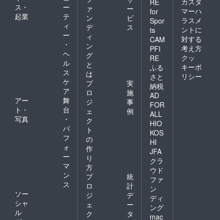
カスタ
RE
ス・
ー
ァ
ー
マーハ
for
起業
テ
ン
ビ
ラスメ
Spor
ィ
デ
ス
ントに
ts
ー
ィ
対する
CAM
・
ン
考え方
PFI
ヘ
グ
クッ
RE
ル
と
キーポ
ふる
ス
は
リシー
さと
ケ
プ
実
納税
ア
ロ
施
AD
アー
舞
ジ
事
FOR
ト・
台
ェ
例
ALL
写真
・
ク
HIO
パ
ト
KOS
フ
の
HI
ォ
作
JFA
ー
り
クラ
マ
方
ウド
ン
プ
統
ファ
ス
ロ
計
ン
ソー
ジ
デ
ディ
シャ
ェ
ー
ング
ル
ク
タ
mac