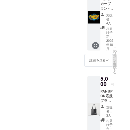
宿で
カープ
のお気
PANUPONを
ラン •
持ちリ
オリジ
ターン
オープン
支援
ナルス
内容は
者：
し、「誰も
テッ
一緒に
4人
が通いやす
カー
なりま
お届
（PAN
す。)
け予
い、居心地
UPON
定：
のいい美容
限定デ
2025
年10
ザイン
室」を目指
こ
月
10.16c
の
して日々お
リ
m x
タ
ー
客様と向き
10.16c
ン
詳細を見る
を
m シー
選
合ってい
択
ト）1枚
す
る。
る
• お礼の
5,0
メッ
セージ
00
こだわり
円
(メール)
は、価格や
PANUP
ON応援
立地にとら
プラン
われず、幅
・オリ
支援
広い層の人
ジナル
者：
デザイ
3人
が通いやす
ントー
お届
いお店であ
トバッ
け予
グ サ
ること。
定：