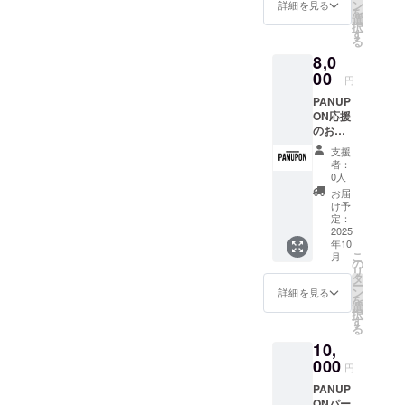
8.1cm ×
ン
1月31日
詳細を見る
を
高さ
選
までご
択
9.7cm
す
利用い
る
・ス
ただけ
8,0
テッ
ます。
カー1枚
00
【内
円
容】 ・
PANUP
10.16c
カット
ON応援
m x
＋カ
のお気
10.16c
ラー施
持ち
m シー
術（所
支援
¥8,000
ト ・お
要時
者：
・お礼
礼の
0人
間：約2
のメッ
メッ
時間）
お届
セージ
セージ
け予
・他メ
(2,000
(メール)
定：
ニュー
円、
2025
への変
年10
5,000
更は差
こ
月
円、
の
額で調
リ
10,000
タ
整可能
ー
円、
ン
詳細を見る
です
を
30,000
選
択
円、
す
る
50,000
10,
円の
PANUP
000
円
ON応援
PANUP
のお気
ONパー
持ちリ