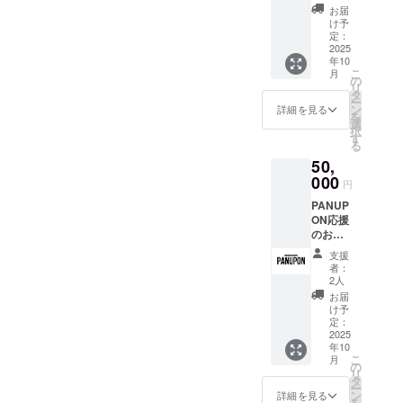
ジナル
す。)
礼の
お届
デザイ
メッ
け予
ンマグ
定：
セージ
カップ
2025
(メール)
年10
こ
月
325ml
の
リ
：直径
タ
ー
8.1cm ×
ン
詳細を見る
を
高さ
選
択
9.7cm
す
る
・オリ
50,
ジナル
デザイ
000
円
ンス
PANUP
テッ
ON応援
カー
のお気
10.16c
持ち
m x
支援
¥50,000
10.16c
者：
・お礼
m シー
2人
のメッ
ト ・オ
お届
セージ
リジナ
け予
(2,000
ルトー
定：
円、
2025
トバッ
年10
5,000
グ サイ
こ
月
円、
ズ:
の
リ
8,000
40.64c
タ
ー
円、
m x
ン
詳細を見る
を