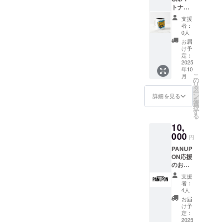
トナー
ターン
プラン
内容は
支援
・オリ
一緒に
者：
ジナル
なりま
0人
マグ
す。)
お届
カップ
け予
定：
325ml
2025
年10
：直径
こ
月
8.1cm ×
の
リ
高さ
タ
ー
9.7cm
ン
詳細を見る
を
・オリ
選
択
ジナル
す
る
タオル
10,
サイ
ズ :
000
円
40.64c
PANUP
m x
ON応援
71.12c
のお気
m ・オ
持ち
リジナ
支援
¥10,000
ルス
者：
・お礼
テッ
4人
のメッ
カー
お届
セージ
10.16c
け予
(2,000
m x
定：
円、
2025
10.16c