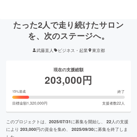
たった2人で走り続けたサロン
を、次のステージへ。
武藤直人
ビジネス・起業
東京都
現在の支援総額
203,000
円
終了
15
%達成
目標金額
1,320,000
円
支援者数
22
人
このプロジェクトは、
2025/07/31
に募集を開始し、
22
人の支援
により
203,000
円の資金を集め、
2025/09/30
に募集を終了しま
した