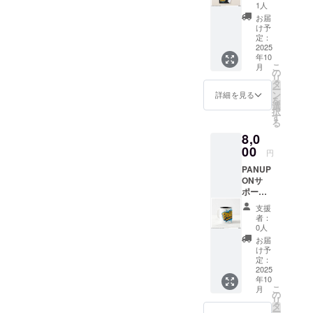
援プラ
利用い
1人
ン ・オ
ただけ
お届
リジナ
ます。
け予
ルタオ
・ご予
定：
ル サイ
2025
約の際
年10
ズ :
は、お
こ
月
40.64c
電話ま
の
リ
m x
たは公
タ
ー
71.12c
式
ン
詳細を見る
を
m ・オ
Instagr
選
択
リジナ
am DM
す
る
ルデザ
にて
8,0
インス
「クラ
テッ
00
ウド
円
カー
ファン
PANUP
10.16c
ディン
ONサ
m x
グチ
ポート
10.16c
ケット
プラン
m シー
利用」
支援
・オリ
ト ・お
とお伝
者：
ジナル
礼の
えくだ
0人
デザイ
メッ
さい
お届
ンマグ
セージ
【有効
け予
カッ
(メール)
定：
期限】
プ 2つ
2025
・2025
年10
年10月1
こ
月
325ml
の
日〜
リ
：直径
タ
2026年
ー