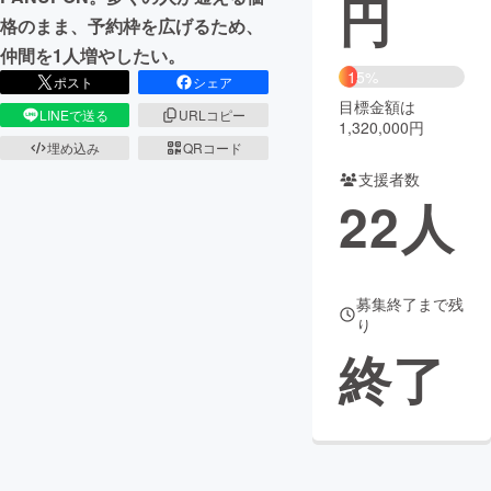
円
格のまま、予約枠を広げるため、
まちづくり・地域活性化
仲間を1人増やしたい。
15%
ポスト
シェア
目標金額は
CAMPFIRE for Social Good
CAMPFIRE Creation
LINEで送る
URLコピー
1,320,000円
CAMPFIREふるさと納税
machi-ya
コミュニティ
埋め込み
QRコード
支援者数
22
人
募集終了まで残
り
終了