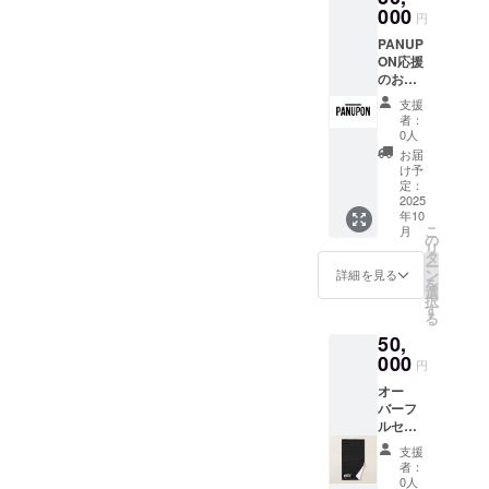
サイ
000
円
ズ :
PANUP
40.64c
ON応援
m x
のお気
71.12c
持ち
m ・オ
支援
¥30,000
リジナ
者：
・お礼
ルトー
0人
のメッ
トバッ
お届
セージ
グ サ
け予
(2,000
イズ:
定：
円、
2025
40.64c
年10
5,000
m x
こ
月
円、
40.64c
の
リ
8,000
m、ス
タ
ー
円、
トラッ
ン
詳細を見る
を
10,000
プ
選
択
円、
71.12c
す
る
50,000
m ・オ
50,
円の
リジナ
PANUP
000
ルス
円
ON応援
テッ
オー
のお気
カー
バーフ
持ちリ
10.16c
ルセッ
ターン
m x
ト応援
内容は
10.16c
支援
プラン
一緒に
m シー
者：
・オリ
なりま
ト ・お
0人