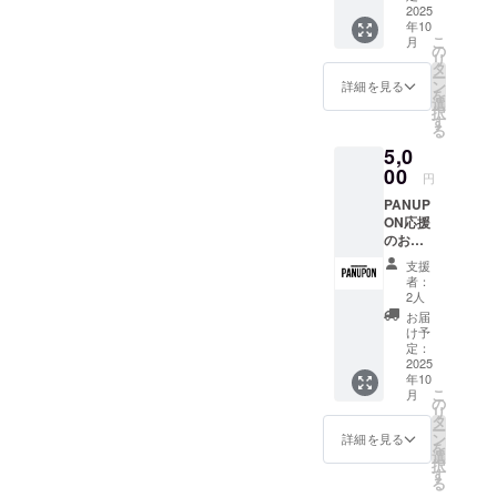
イズ:
2025
学生から社
年10
40.64c
こ
月
会人まで、
m x
の
リ
40.64c
タ
年齢や性別
ー
m、ス
ン
詳細を見る
に関係な
を
トラッ
選
択
く、誰もが
プ
す
る
71.12c
理想の綺麗
5,0
m ・オ
を叶えるサ
リジナ
00
円
ルデザ
ロンをつく
PANUP
インス
りたい。
ON応援
テッ
のお気
カー
持ち
10.16c
現在は2人体
支援
¥5,000
m x
者：
制で営業
・お礼
10.16c
2人
のメッ
中。予約が
m シー
お届
セージ
ト ・お
け予
取りづらい
(2,000
礼の
定：
状況を解消
円、
2025
メッ
年10
8,000
セージ
し、もっと
こ
月
円、
(メール)
の
多くのお客
リ
10,000
タ
ー
様を迎える
円、
ン
詳細を見る
を
30,000
選
ため、新し
択
円、
す
る
い仲間を迎
50,000