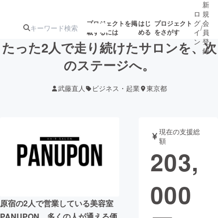
新
ロ
規
グ
会
プロジェクトを掲
はじ
プロジェクト
/
載するには
める
をさがす
イ
員
ン
登
たった2人で走り続けたサロンを、次
録
のステージへ。
人気のプロ
注目のリ
注目の新着プロ
募集終了が近いプ
もうすぐ公開
武藤直人
ビジネス・起業
東京都
ジェクト
ターン
ジェクト
ロジェクト
されます
アート・写真
音楽
現在の支援総
額
203,
テクノロジー・ガジェット
ゲーム・サ
000
映像・映画
書籍・雑誌
原宿の2人で営業している美容室
ビジネス・起業
チャレンジ
PANUPON。多くの人が通える価