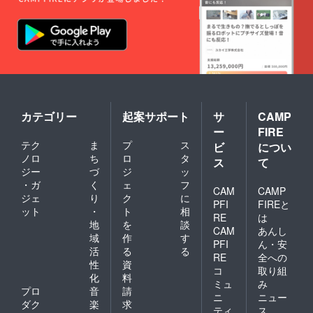
カテゴリー
起案サポート
サ
CAMP
ー
FIRE
テク
ま
プ
ス
ビ
につい
ノロ
ち
ロ
タ
ス
て
ジー
づ
ジ
ッ
・ガ
く
ェ
フ
CAM
CAMP
ジェ
り
ク
に
PFI
FIREと
ット
・
ト
相
RE
は
地
を
談
CAM
あんし
域
作
す
PFI
ん・安
活
る
る
RE
全への
性
資
コ
取り組
化
料
ミュ
み
プロ
音
請
ニ
ニュー
ダク
楽
求
ティ
ス