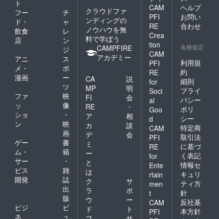
ト
CAM
ヘルプ
クラウドファ
フー
チ
PFI
お問い
ンディングの
ド・
ャ
RE
合わせ
ノウハウを無
飲食
レ
Crea
料で学ぼう
店
ン
tion
各種規定
CAMPFIRE
ジ
CAM
アカデミー
アニ
ス
利用規
PFI
メ・
ポ
約
RE
漫画
ー
CA
説
細則
for
ツ
MP
明
プライ
Soci
ファ
映
FI
会
バシー
al
ッ
像
RE
・
ポリ
Goo
ショ
・
ア
相
シー
d
ン
映
カ
談
特定商
CAM
画
デ
会
取引法
PFI
ゲー
書
ミ
に基づ
RE
ム・
籍
ー
く表記
for
サー
・
と
情報セ
Ente
ビス
雑
は
キュリ
rtain
開発
誌
ク
サ
ティ方
men
出
ラ
ポ
針
t
版
ウ
ー
反社基
CAM
ビジ
ビ
ド
ト
本方針
PFI
ネ
ュ
フ
サ