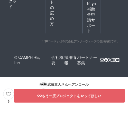
グッ
ト
hi-ya
ド
の
補助
広
金申
め
請サ
方
ポー
ト
「QRコード」は株式会社デンソーウェーブの登録商標です。
© CAMPFIRE,
会社概
採用情
パートナー
Inc.
要
報
募集
武藤直人
さんへアンコール
もう一度プロジェクトをやってほしい
6