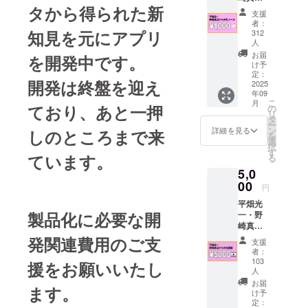
リニックの
タから得られた新
が、皆
支援
平畑医師と
様に感
者：
謝の気
知見を元にアプリ
後遺症のた
312
持ちを
人
めのNHセル
込めて
お届
を開発中です。
フケア
メール
け予
をお送
定：
（仮）を共
開発は終盤を迎え
2025
りいた
年09
しま
こ
月
ており、あと一押
す。
の
リ
タ
ー
ン
詳細を見る
しのところまで来
を
選
択
す
ています。
る
5,0
00
円
平畑光
製品化に必要な開
一・野
崎真治
が、皆
発関連費用のご支
支援
様に感
者：
謝の気
103
援をお願いいたし
持ちを
人
込めて
お届
ます。
撮影し
け予
た、お
定：