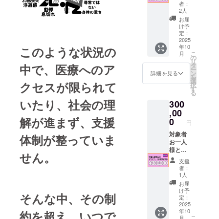
分（予
いたし
者：
定）
ます。
2人
（閲覧
対象者
お届
期間：
限定で
け予
動画
ZOOM
定：
URLが
による
2025
年10
このような状況の
届いた
交流ラ
こ
月
日から
イブに
の
リ
3ヶ月間
ご招待
タ
中で、医療へのア
ー
有効）
しま
ン
詳細を見る
を
す。 時
選
クセスが限られて
択
間は約
す
る
60分程
いたり、社会の理
300
度の予
定で
,00
解が進まず、支援
す。
0
円
（参加
者多数
対象者
体制が整っていま
の場合
お一人
には複
様と平
せん。
数回に
畑＆野
支援
分けて
崎両先
者：
開催）
生だけ
1人
のプラ
お届
イベー
け予
そんな中、その制
ト交流
定：
会で
2025
年10
約を超え、いつで
す。 時
こ
月