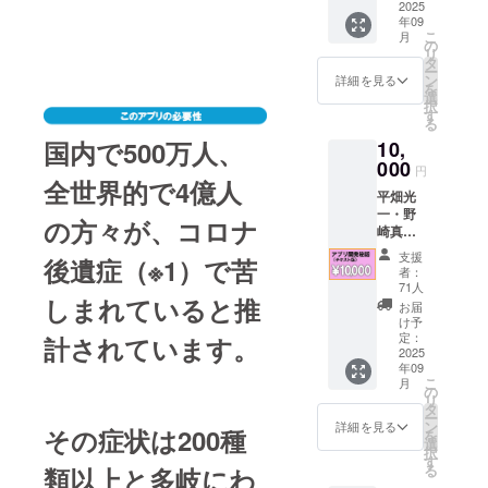
2025
礼動画
年09
のURL
こ
月
をお送
の
リ
りいた
タ
ー
しま
ン
詳細を見る
を
す。収
選
択
録時
す
る
間：10
国内で500万人、
10,
分（予
000
定）
円
（閲覧
全世界的で4億人
平畑光
期間：
一・野
動画
の方々が、コロナ
崎真治
URLが
が、皆
届いた
支援
後遺症（※1）で苦
様に感
日から
者：
謝の気
3ヶ月間
71人
持ちを
しまれていると推
有効）
お届
込めて
け予
撮影し
定：
計されています。
た、ア
2025
年09
プリ開
こ
月
発の苦
の
リ
労話や
タ
ー
裏話の
ン
詳細を見る
その症状は200種
を
文章を
選
択
閲覧で
す
る
類以上と多岐にわ
きる