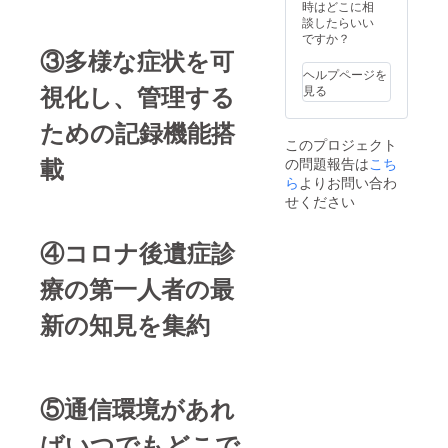
時はどこに相
談したらいい
ですか？
③多様な症状を可
ヘルプページを
視化し、管理する
見る
ための記録機能搭
このプロジェクト
載
の問題報告は
こち
ら
よりお問い合わ
せください
④コロナ後遺症診
療の第一人者の最
新の知見を集約
⑤通信環境があれ
ばいつでもどこで