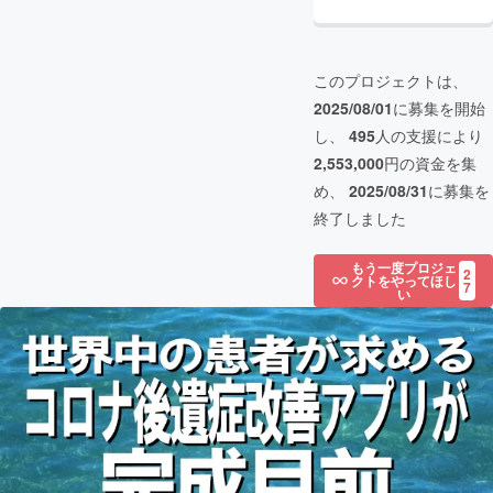
このプロジェクトは、
2025/08/01
に募集を開始
し、
495
人の支援により
2,553,000
円の資金を集
め、
2025/08/31
に募集を
終了しました
もう一度プロジェ
2
クトをやってほし
7
い