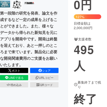
0
円
まちづくり・地域活性化
第一段階の研究を発表、論文を作
127%
成するなど一定の成果を上げるこ
目標金額は
CAMPFIRE for Social Good
CAMPFIRE Creation
とができました。また、様々な
2,000,000円
CAMPFIREふるさと納税
machi-ya
コミュニティ
データから得られた新知見を元に
アプリを開発中です。開発は終盤
支援者数
495
を迎えており、あと一押しのとこ
ろまで来ています。製品化に必要
な開発関連費用のご支援をお願い
人
いたします。
ポスト
シェア
LINEで送る
URLコピー
募集終了まで残
埋め込み
QRコード
り
終了