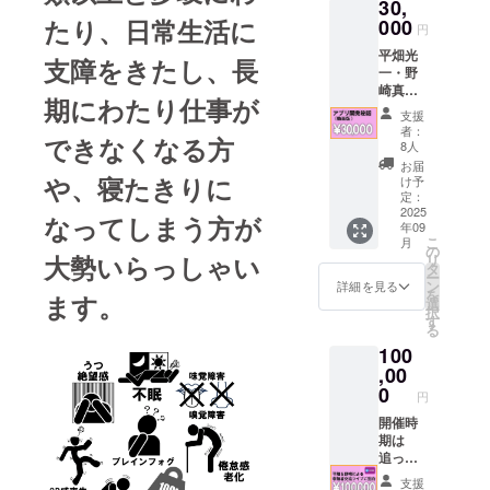
30,
ページ
のURL
たり、日常生活に
000
円
をお送
平畑光
りいた
支障をきたし、長
一・野
しま
崎真治
す。
期にわたり仕事が
が、皆
（閲覧
支援
様に感
期間：
者：
できなくなる方
謝の気
ページ
8人
持ちを
のURL
お届
込めて
が届い
や、寝たきりに
け予
撮影し
た日か
定：
た、ア
2025
ら3ヶ月
なってしまう方が
年09
プリ開
間有
こ
月
発の苦
効）
の
大勢いらっしゃい
リ
労話や
タ
ー
裏話の
ン
詳細を見る
を
ます。
文章を
選
択
閲覧で
す
る
きる
100
ページ
のURL
,00
をお送
0
円
りいた
しま
開催時
す。収
期は
録時
追って
間：20
ご連絡
支援