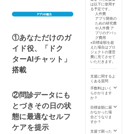
は以下に使用す
る予定です。
人件費
アプリ開発の
ための研究費
や人件費 ア
プリのデバッ
①あなただけのガ
グ費用
※目標金額を超
イド役、「ドク
えた場合はプロ
ジェクトの運営
ターAIチャット」
費に充てさせて
いただきます。
搭載
支援に関するよ
くある質問
手数料はいく
②問診データにも
らかかります
か？
とづきその日の状
目標金額に届
かなかった場
態に最適なセルフ
合どうなりま
すか？
ケアを提示
支援で困った