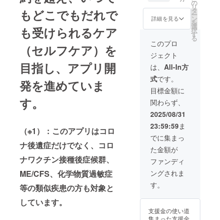
間は約
の
リ
30分程
タ
もどこでもだれで
ー
度の予
ン
詳細を見る
を
定で
選
も受けられるケア
択
す。日
す
る
程は直
このプロ
（セルフケア）を
接調整
ジェクト
させて
目指し、アプリ開
頂きま
は、
All-In方
す。有
式
です。
効期限
発を進めていま
はクラ
目標金額に
ウド
す。
関わらず、
ファン
ディン
2025/08/31
グ終了
23:59:59
ま
日より
（※1）：このアプリはコロ
3ヶ月と
でに集まっ
させて
ナ後遺症だけでなく、コロ
た金額が
頂きま
ナワクチン接種後症候群、
す。
ファンディ
ME/CFS、化学物質過敏症
ングされま
す。
等の類似疾患の方も対象と
しています。
支援金の使い道
集まった支援金