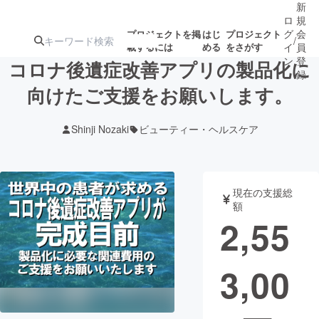
新
ロ
規
グ
会
プロジェクトを掲
はじ
プロジェクト
/
載するには
める
をさがす
イ
員
ン
登
コロナ後遺症改善アプリの製品化に
録
向けたご支援をお願いします。
人気のプロ
注目のリ
注目の新着プロ
募集終了が近いプ
もうすぐ公開
Shinji Nozaki
ビューティー・ヘルスケア
ジェクト
ターン
ジェクト
ロジェクト
されます
アート・写真
音楽
現在の支援総
額
2,55
テクノロジー・ガジェット
ゲーム・サ
3,00
映像・映画
書籍・雑誌
ビジネス・起業
チャレンジ