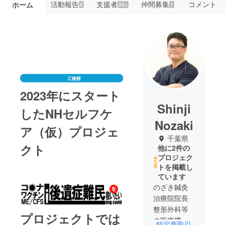
活動報告
支援者
仲間募集
コメント
ホーム
8
99+
1
2023年にスタート
Shinji
したNHセルフケ
Nozaki
ア（仮）プロジェ
千葉県
クト
他に2件の
プロジェク
トを掲載し
ています
のざき鍼灸
治療院院長
整形外科等
プロジェクトでは
の医療機関
特定商取引