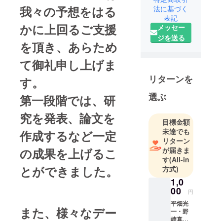
で経験を積
我々の予想をはる
法に基づく
み、2004年
表記
かに上回るご支援
メッセー
開院。
ジを送る
痛み治療全
を頂き、あらため
般と自律神
経の調整を
て御礼申し上げま
専門とし、
リターンを
す。
延べ20万人
以上に施
選ぶ
第一段階では、研
術。
究を発表、論文を
近年はコロ
目標金額
ナ後遺症、
未達でも
作成するなど一定
ワクチン長
リターン
期副反応、
が届きま
の成果を上げるこ
ME/CFSや自
す
(All-in
とができました。
方式)
律神経失調
症のセルフ
1,0
00
ケアについ
円
て発信中。
平畑光
また、様々なデー
一・野
ヒラハタク
崎真治