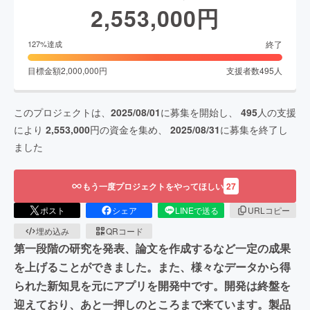
2,553,000
円
終了
127
%達成
目標金額
2,000,000
円
支援者数
495
人
このプロジェクトは、
2025/08/01
に募集を開始し、
495
人の支援
により
2,553,000
円の資金を集め、
2025/08/31
に募集を終了し
ました
もう一度プロジェクトをやってほしい
27
ポスト
シェア
LINEで送る
URLコピー
埋め込み
QRコード
第一段階の研究を発表、論文を作成するなど一定の成果
を上げることができました。また、様々なデータから得
られた新知見を元にアプリを開発中です。開発は終盤を
迎えており、あと一押しのところまで来ています。製品