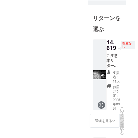
です。
創業以来、
リターンを
つねに時代
選ぶ
のニーズ、
ライフスタ
14,
イルの変化
在庫な
619
し
円
を見つめ、
製品の企画
ご注意
本リ
開発から、
ターン
設計、製
は初代
支援
モデル
造、販売後
者：
のシー
11人
のメンテナ
リング
お届
ンスに至る
ファン
け予
ライト
定：
まで、一貫
とな
2025
して自社で
年09
り、操
こ
月
行うことで
作はリ
の
リ
モコ
タ
ユーザーの
ー
ン・壁
ン
詳細を見る
を
皆様の信頼
スイッ
選
択
チのみ
をいただ
す
る
対応し
き、安全・