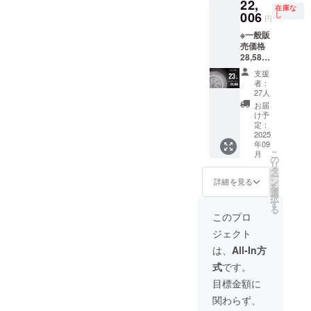
22,
ており
在庫な
安心・安
ます。
006
し
円
ライト
定・安価な
※一般販
の明る
商品やサー
売価格
さは
28,580
ビスのご提
4,160
円（消
ルーメ
案を通じ
支援
費税・
ンで
者：
て、お客さ
送料
す。 ※
27人
込）の
一般販
まにご満足
お届
23％OF
売価格
け予
をいただく
F ※製品
26,580
定：
よう社員一
内容：
2025
円（消
年09
・
費税・
丸となって
こ
月
LumaFl
送料
の
リ
取り組んで
ow 第二
込）の
タ
ー
弾本体
まいりま
45％OF
ン
詳細を見る
を
x1 ・リ
F ※製品
選
す。
択
モコン
内容：
す
る
x1 ・リ
・
このプロ
モコン
LumaFl
公式サイ
ジェクト
ホル
ow 本体
ト：
ダーx1
x1 ・リ
は、
All-In方
https://aonci
・日本
モコン
式
です。
語取扱
x1 ・リ
a.jp/
い説明
モコン
目標金額に
書x1 ※9
ホル
関わらず、
月中旬
E-mail：
ダーx1