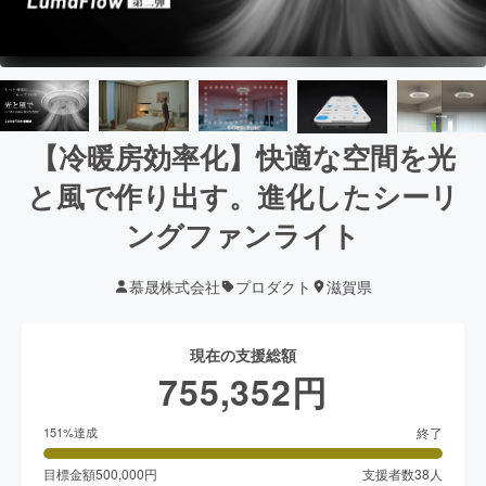
【冷暖房効率化】快適な空間を光
と風で作り出す。進化したシーリ
ングファンライト
慕晟株式会社
プロダクト
滋賀県
現在の支援総額
755,352
円
終了
151
%達成
目標金額
500,000
円
支援者数
38
人