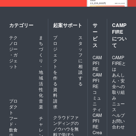
カテゴリー
起案サポート
サ
CAMP
ー
FIRE
テク
ま
プ
ス
ビ
につい
ノロ
ち
ロ
タ
ス
て
ジー
づ
ジ
ッ
・ガ
く
ェ
フ
CAM
CAMP
ジェ
り
ク
に
PFI
FIREと
ット
・
ト
相
RE
は
地
を
談
CAM
あんし
域
作
す
PFI
ん・安
活
る
る
RE
全への
性
資
コ
取り組
化
料
ミュ
み
プロ
音
請
ニ
ニュー
ダク
楽
求
ティ
ス
ト
CAM
ヘルプ
クラウドファ
フー
チ
PFI
お問い
ンディングの
ド・
ャ
RE
合わせ
ノウハウを無
飲食
レ
Crea
料で学ぼう
店
ン