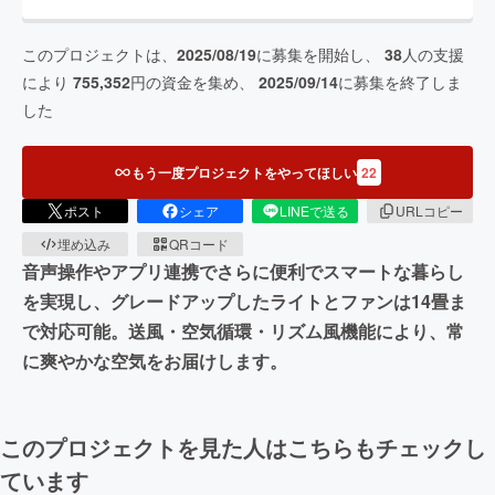
このプロジェクトは、
2025/08/19
に募集を開始し、
38
人の支援
により
755,352
円の資金を集め、
2025/09/14
に募集を終了しま
した
もう一度プロジェクトをやってほしい
22
ポスト
シェア
LINEで送る
URLコピー
埋め込み
QRコード
音声操作やアプリ連携でさらに便利でスマートな暮らし
を実現し、グレードアップしたライトとファンは14畳ま
で対応可能。送風・空気循環・リズム風機能により、常
に爽やかな空気をお届けします。
このプロジェクトを見た人はこちらもチェックし
ています