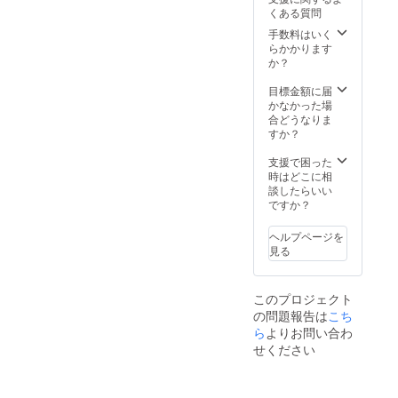
TELEC
くある質問
認証も
取得済
手数料はいく
みで
らかかります
す。
か？
目標金額に届
かなかった場
合どうなりま
すか？
支援で困った
時はどこに相
談したらいい
ですか？
ヘルプページを
見る
このプロジェクト
の問題報告は
こち
ら
よりお問い合わ
せください