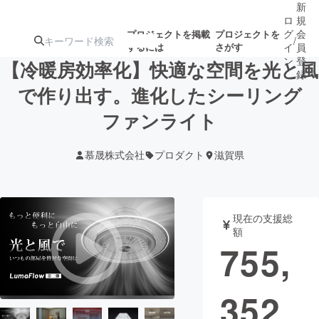
新
ロ
規
グ
会
プロジェクトを掲載
プロジェクトを
/
するには
さがす
イ
員
ン
登
【冷暖房効率化】快適な空間を光と風
録
で作り出す。進化したシーリング
ファンライト
人気のプロ
注目のリ
注目の新着プロ
募集終了が近いプ
もうすぐ公開
ジェクト
ターン
ジェクト
ロジェクト
されます
慕晟株式会社
プロダクト
滋賀県
アート・写真
音楽
現在の支援総
テクノロジー・ガジェット
ゲーム・サ
額
755,
映像・映画
書籍・雑誌
352
ビジネス・起業
チャレンジ