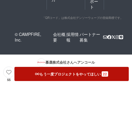
ポー
ト
「QRコード」は株式会社デンソーウェーブの登録商標です。
© CAMPFIRE,
会社概
採用情
パートナー
Inc.
要
報
募集
慕晟株式会社
さんへアンコール
もう一度プロジェクトをやってほしい
22
55