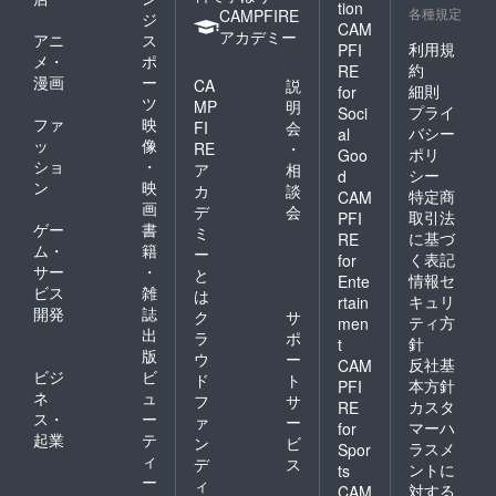
tion
各種規定
CAMPFIRE
ジ
CAM
アカデミー
アニ
ス
利用規
PFI
メ・
ポ
約
RE
漫画
ー
CA
説
細則
for
ツ
MP
明
プライ
Soci
ファ
映
FI
会
バシー
al
ッ
像
RE
・
ポリ
Goo
ショ
・
ア
相
シー
d
ン
映
カ
談
特定商
CAM
画
デ
会
取引法
PFI
ゲー
書
ミ
に基づ
RE
ム・
籍
ー
く表記
for
サー
・
と
情報セ
Ente
ビス
雑
は
キュリ
rtain
開発
誌
ク
サ
ティ方
men
出
ラ
ポ
針
t
版
ウ
ー
反社基
CAM
ビジ
ビ
ド
ト
本方針
PFI
ネ
ュ
フ
サ
カスタ
RE
ス・
ー
ァ
ー
マーハ
for
起業
テ
ン
ビ
ラスメ
Spor
ィ
デ
ス
ントに
ts
ー
ィ
対する
CAM