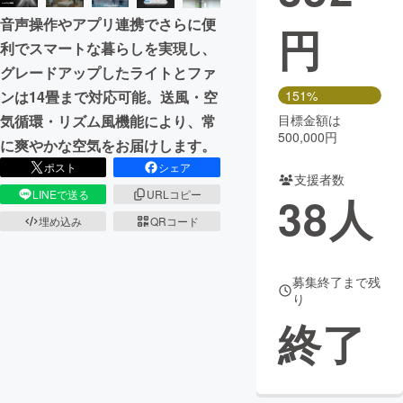
音声操作やアプリ連携でさらに便
円
まちづくり・地域活性化
利でスマートな暮らしを実現し、
グレードアップしたライトとファ
CAMPFIRE for Social Good
CAMPFIRE Creation
ンは14畳まで対応可能。送風・空
151%
CAMPFIREふるさと納税
machi-ya
コミュニティ
気循環・リズム風機能により、常
目標金額は
500,000円
に爽やかな空気をお届けします。
ポスト
シェア
支援者数
LINEで送る
URLコピー
38
人
埋め込み
QRコード
募集終了まで残
り
終了