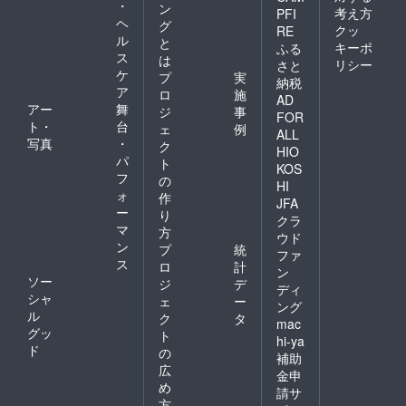
・
ン
考え方
PFI
ヘ
グ
クッ
RE
ル
と
キーポ
ふる
ス
は
リシー
さと
ケ
プ
実
納税
ア
ロ
施
AD
アー
舞
ジ
事
FOR
ト・
台
ェ
例
ALL
写真
・
ク
HIO
パ
ト
KOS
フ
の
HI
ォ
作
JFA
ー
り
クラ
マ
方
ウド
ン
プ
統
ファ
ス
ロ
計
ン
ソー
ジ
デ
ディ
シャ
ェ
ー
ング
ル
ク
タ
mac
グッ
ト
hi-ya
ド
の
補助
広
金申
め
請サ
方