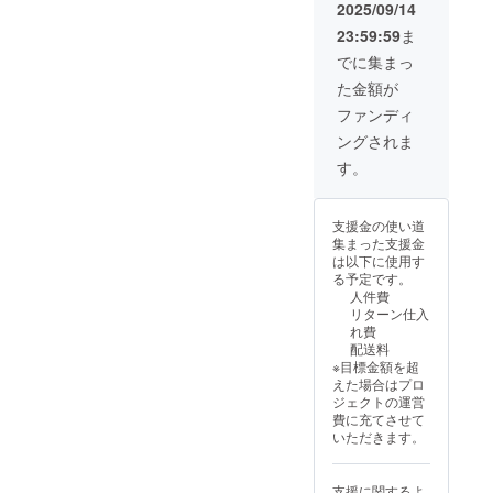
に配送
・日本
2025/09/14
help@aoncia
完了予
語取扱
23:59:59
ま
.jp
定で
い説明
す。 ※
書x1 ※9
でに集まっ
本製品
月下旬
た金額が
のリ
に配送
ターン
完了予
ファンディ
価格は
定で
ングされま
税・送
す。 ※
料込み
本製品
す。
の金額
のリ
です。
ターン
※本製品
価格は
支援金の使い道
は、
税・送
集まった支援金
PSE
料込み
は以下に使用す
マーク
の金額
る予定です。
を含む
です。
人件費
各種法
※本製品
リターン仕入
定表示
は、
れ費
を適切
PSE
配送料
に表示
マーク
※目標金額を超
してお
を含む
えた場合はプロ
り、
各種法
ジェクトの運営
TELEC
定表示
費に充てさせて
認証も
を適切
いただきます。
取得済
に表示
みで
してお
す。
り、
支援に関するよ