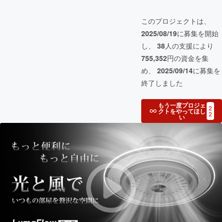
このプロジェクトは、
2025/08/19
に募集を開始
し、
38
人の支援により
755,352
円の資金を集
め、
2025/09/14
に募集を
終了しました
もう一度プロジェ
2
クトをやってほし
2
い