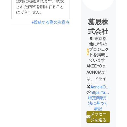
認後に掲載されます。承認
された内容を削除すること
はできません。
慕晟株
※投稿する際の注意点
式会社
東京都
他に2件の
プロジェク
トを掲載し
ています
AKEEYO＆
AONCIAで
は、ドライ
ブレコー
AonciaOfficial
ダーや家電
https://aoncia.jp/
製品を中心
特定商取引
法に基づく
とする生活
表記
関連用品を
メッセー
つくり続け
ジを送る
てきた会社