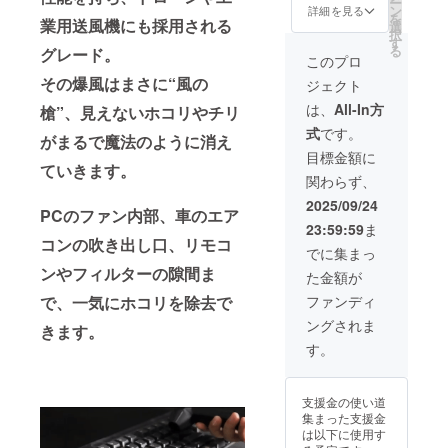
ー
容】
ござい
ン
国 -中国
詳細を見る
を
ジェッ
業用送風機にも採用される
ます。
選
Shenzh
択
トファ
※商品代
す
en
る
グレード。
ン×１
を安く
Chaojin
このプロ
（配送
する為
Electro
その爆風はまさに“風の
ジェクト
時期) 商
に工数
nics
品到着
削減を
Co., Ltd
は、
All-In方
槍”、見えないホコリやチリ
は2025
してお
※この商
式
です。
年10月
り出荷
品は
がまるで魔法のように消え
を想定
連絡は
OEMで
目標金額に
してお
ていきます。
致しま
す。 商
関わらず、
りま
せん。
品概要
す。 ※
活動報
につい
2025/09/24
PCのファン内部、車のエア
製造状
告をご
て 商品
23:59:59
ま
況によ
覧くだ
サイ
コンの吹き出し口、リモコ
り出荷
さい本
ズ
でに集まっ
時期が
商品の
14.7cm
ンやフィルターの隙間ま
た金額が
遅れる
メー
× 8.7cm
場合が
カー情
270g 素
ファンディ
で、一気にホコリを除去で
ござい
報 製造
材 プラ
ングされま
ます。
国 -中国
きます。
スチッ
※商品代
Shenzh
ク
す。
を安く
en
する為
Chaojin
に工数
Electro
支援金の使い道
削減を
nics
集まった支援金
してお
Co., Ltd
は以下に使用す
り出荷
※この商