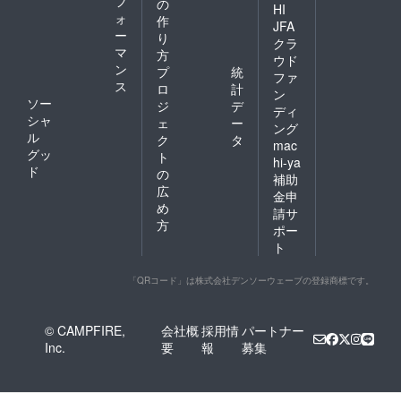
フ
の
HI
ォ
作
JFA
ー
り
クラ
マ
方
ウド
ン
プ
統
ファ
ス
ロ
計
ン
ソー
ジ
デ
ディ
シャ
ェ
ー
ング
ル
ク
タ
mac
グッ
ト
hi-ya
ド
の
補助
広
金申
め
請サ
方
ポー
ト
「QRコード」は株式会社デンソーウェーブの登録商標です。
© CAMPFIRE,
会社概
採用情
パートナー
Inc.
要
報
募集