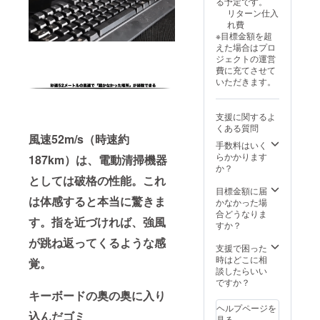
る予定です。
連絡は
品は
リターン仕入
致しま
OEMで
れ費
せん。
す。 商
※目標金額を超
活動報
品概要
えた場合はプロ
告をご
につい
ジェクトの運営
覧くだ
て 商品
費に充てさせて
さい本
サイ
いただきます。
商品の
ズ
メー
14.7cm
カー情
× 8.7cm
支援に関するよ
報 製造
270g 素
くある質問
国 -中国
材 プラ
風速52m/s（時速約
Shenzh
スチッ
手数料はいく
en
ク
らかかります
187km）は、電動清掃機器
Chaojin
か？
Electro
としては破格の性能。これ
nics
目標金額に届
Co., Ltd
は体感すると本当に驚きま
かなかった場
※この商
合どうなりま
す。指を近づければ、強風
品は
すか？
OEMで
が跳ね返ってくるような感
す。 商
支援で困った
品概要
時はどこに相
覚。
につい
談したらいい
て 商品
ですか？
サイ
キーボードの奥の奥に入り
ズ
ヘルプページを
14.7cm
込んだゴミ
見る