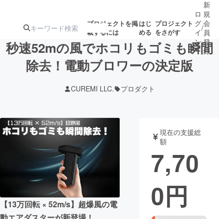
新
ロ
規
グ
会
プロジェクトを掲
はじ
プロジェクト
/
載するには
める
をさがす
イ
員
ン
登
秒速52mの風でホコリもゴミも瞬間
録
除去！電動ブロワーの決定版
人気のプロ
注目のリ
注目の新着プロ
募集終了が近いプ
もうすぐ公開
CUREMI LLC.
プロダクト
ジェクト
ターン
ジェクト
ロジェクト
されます
アート・写真
音楽
現在の支援総
額
7,70
テクノロジー・ガジェット
ゲーム・サ
0
円
映像・映画
書籍・雑誌
【13万回転 × 52m/s】超爆風の電
ビジネス・起業
チャレンジ
動エアダスターが新登場！