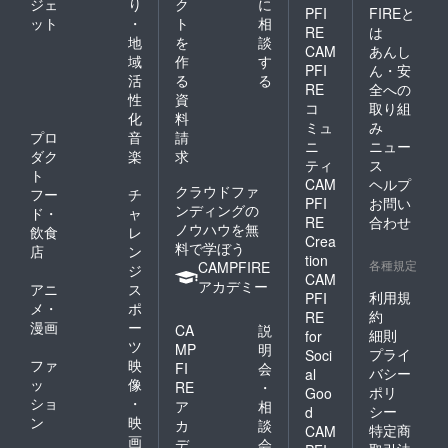
ジェ
り
ク
に
PFI
FIREと
ット
・
ト
相
RE
は
地
を
談
CAM
あんし
域
作
す
PFI
ん・安
活
る
る
RE
全への
性
資
コ
取り組
化
料
ミュ
み
プロ
音
請
ニ
ニュー
ダク
楽
求
ティ
ス
ト
CAM
ヘルプ
クラウドファ
フー
チ
PFI
お問い
ンディングの
ド・
ャ
RE
合わせ
ノウハウを無
飲食
レ
Crea
料で学ぼう
店
ン
tion
各種規定
CAMPFIRE
ジ
CAM
アカデミー
アニ
ス
利用規
PFI
メ・
ポ
約
RE
漫画
ー
CA
説
細則
for
ツ
MP
明
プライ
Soci
ファ
映
FI
会
バシー
al
ッ
像
RE
・
ポリ
Goo
ショ
・
ア
相
シー
d
ン
映
カ
談
特定商
CAM
画
デ
会