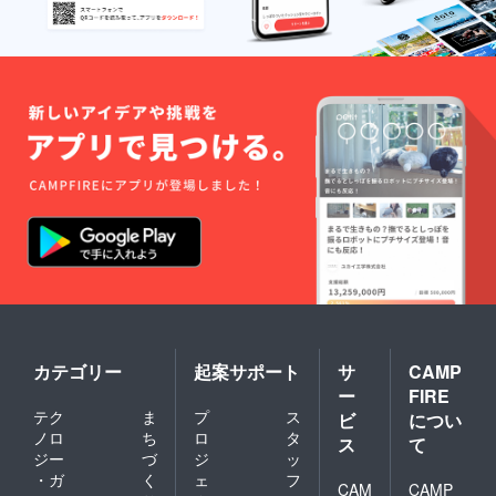
カテゴリー
起案サポート
サ
CAMP
ー
FIRE
テク
ま
プ
ス
ビ
につい
ノロ
ち
ロ
タ
ス
て
ジー
づ
ジ
ッ
・ガ
く
ェ
フ
CAM
CAMP