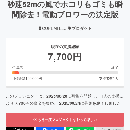
秒速52mの風でホコリもゴミも瞬
間除去！電動ブロワーの決定版
CUREMI LLC.
プロダクト
現在の支援総額
7,700
円
終了
7
%達成
目標金額
100,000
円
支援者数
1
人
このプロジェクトは、
2025/08/28
に募集を開始し、
1
人の支援に
より
7,700
円の資金を集め、
2025/09/24
に募集を終了しました
もう一度プロジェクトをやってほしい
ポスト
シェア
LINEで送る
URLコピー