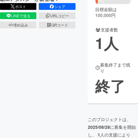
7%
ポスト
シェア
目標金額は
まちづくり・地域活性化
100,000円
LINEで送る
URLコピー
埋め込み
QRコード
支援者数
CAMPFIRE for Social Good
CAMPFIRE Creation
1
人
CAMPFIREふるさと納税
machi-ya
コミュニティ
募集終了まで残
り
終了
このプロジェクトは、
2025/08/28
に募集を開始
し、
1
人の支援により