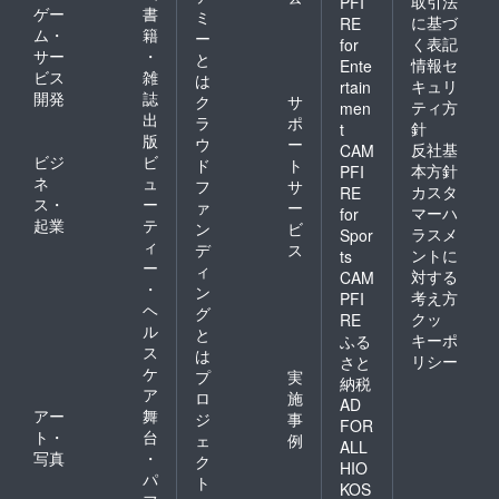
取引法
PFI
ゲー
書
ミ
に基づ
RE
ム・
籍
ー
く表記
for
サー
・
と
情報セ
Ente
ビス
雑
は
キュリ
rtain
開発
誌
ク
サ
ティ方
men
出
ラ
ポ
針
t
版
ウ
ー
反社基
CAM
ビジ
ビ
ド
ト
本方針
PFI
ネ
ュ
フ
サ
カスタ
RE
ス・
ー
ァ
ー
マーハ
for
起業
テ
ン
ビ
ラスメ
Spor
ィ
デ
ス
ントに
ts
ー
ィ
対する
CAM
・
ン
考え方
PFI
ヘ
グ
クッ
RE
ル
と
キーポ
ふる
ス
は
リシー
さと
ケ
プ
実
納税
ア
ロ
施
AD
アー
舞
ジ
事
FOR
ト・
台
ェ
例
ALL
写真
・
ク
HIO
パ
ト
KOS