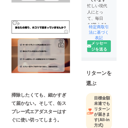
忙しい現代
人にとっ
て、毎日
を"整える"時
特定商取引
間はとても
法に基づく
貴重。
表記
メッセー
Curemiは、
ジを送る
身近な悩み
をやさしく
サポートす
る製品をお
リターンを
届けしま
す。
選ぶ
掃除したくても、細かすぎ
目標金額
て届かない。そして、缶ス
未達でも
リターン
プレー式エアダスターはす
が届きま
ぐに使い切ってしまう。
す
(All-in
方式)