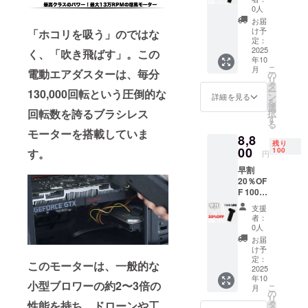
価
りま
0人
1,1000
す。 ※
お届
円
製造状
け予
「ホコリを吸う」のではな
→8,250
況によ
定：
円
2025
り出荷
く、「吹き飛ばす」。この
年10
（税・
時期が
こ
月
電動エアダスターは、毎分
送料
遅れる
の
リ
込）
場合が
タ
ー
130,000回転という圧倒的な
【内
ござい
ン
詳細を見る
を
容】
ます。
選
回転数を誇るブラシレス
択
ジェッ
※商品代
す
る
トファ
を安く
モーターを搭載していま
8,8
ン×１
する為
残り
（配送
00
に工数
100
す。
円
時期) 商
削減を
早割
品到着
してお
20％OF
は2025
り出荷
F 100名
年10月
連絡は
限定 定
を想定
致しま
支援
価
してお
せん。
者：
1,1000
りま
活動報
0人
円
す。 ※
告をご
お届
→8,800
製造状
覧くだ
け予
円
況によ
定：
さい本
このモーターは、一般的な
（税・
2025
り出荷
商品の
年10
送料
時期が
メー
小型ブロワーの約2〜3倍の
こ
月
込）
遅れる
の
カー情
リ
【内
場合が
タ
性能を持ち、ドローンや工
報 製造