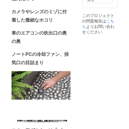
× 8.7cm
270g 素
カメラやレンズのミゾに付
材 プラ
このプロジェクト
スチッ
着した微細なホコリ
の問題報告は
ク
こち
ら
よりお問い合わ
せください
車のエアコンの吹出口の奥
の奥
ノートPCの冷却ファン、排
気口の目詰まり