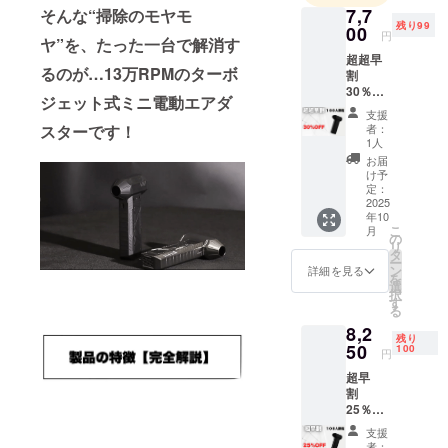
7,7
そんな“掃除のモヤモ
残り99
00
円
ヤ”を、たった一台で解消す
超超早
るのが…13万RPMのターボ
割
30％OF
ジェット式ミニ電動エアダ
F 100名
支援
限定 定
スターです！
者：
価
1人
1,1000
お届
円
け予
→7,700
定：
円
2025
年10
（税・
こ
月
送料
の
リ
込）
タ
ー
【内
ン
詳細を見る
を
容】
選
択
ジェッ
す
る
トファ
8,2
ン×１
残り
（配送
50
100
円
時期) 商
超早
品到着
割
は2025
25％OF
年10月
F 100名
を想定
支援
限定 定
してお
者：