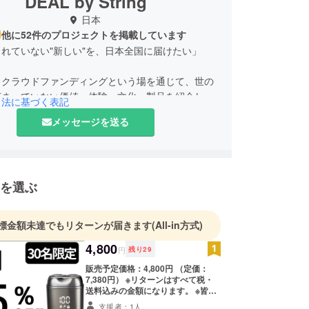
DEAL by String
日本
他に52件のプロジェクトを掲載しています
れていない"新しい"を、日本全国に届けたい」
、クラウドファンディングという場を通じて、世の
広まっていない価値・体験・文化・製品を紹介し、
引法に基づく表記
援の輪を広げることを目指しています。
メッセージを送る
のは、あなたの暮らしに小さな変化をもたらす“新し
。
人に「こんな世界があったんだ」と思ってもらえる
を選ぶ
戦を続けていきます。
の応援が、未来の定番をつくります。
標金額未達でもリターンが届きます
(All-in方式)
4,800
円
残り
29
販売予定価格：4,800円 （定価：
7,380円） ※リターンはすべて税・
送料込みの金額になります。 ※皆様
の支援により量産効率が向上した場
支援者：1人