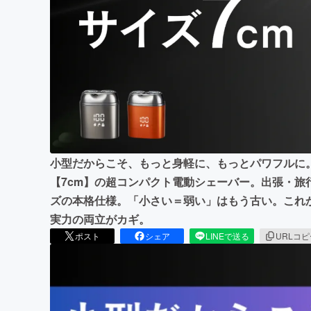
まちづくり・地域活性化
小型だからこそ、もっと身軽に、もっとパワフルに
【7cm】の超コンパクト電動シェーバー。出張・旅
ズの本格仕様。「小さい＝弱い」はもう古い。これか
実力の両立がカギ。
ポスト
シェア
LINEで送る
URLコ