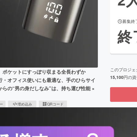
募集終
CAMPFIRE for Social Good
CAMPFIRE Creation
終
CAMPFIREふるさと納税
machi-ya
コミュニティ
このプロジェ
。ポケットにすっぽり収まる全長わずか
15,100
円の資
行・オフィス使いにも最適な、手のひらサイ
らの“男の身だしなみ”は、持ち運び性能 ×
ピー
埋め込み
QRコード