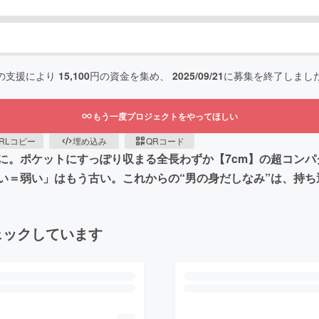
の支援により
15,100
円の資金を集め、
2025/09/21
に募集を終了しまし
もう一度プロジェクトをやってほしい
RLコピー
埋め込み
QRコード
に。ポケットにすっぽり収まる全長わずか【7cm】の超コン
＝弱い」はもう古い。これからの“男の身だしなみ”は、持ち運
ェックしています