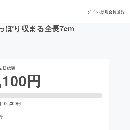
ログイン
/
新規会員登録
ぽり収まる全長7cm
うすぐ公開されます
支援総額
プロダクト
,100
円
ファッション
スポーツ
00,000円
数
ア
ソーシャルグッド
人