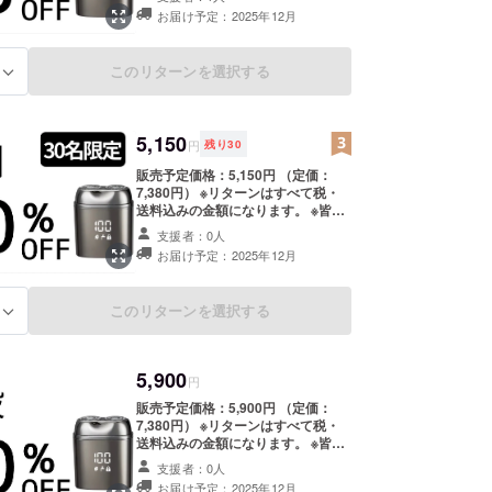
合、正規販売価格が販売予定価格よ
お届け予定：2025年12月
り下がる可能性もございます。 類似
商品が発生する可能性があります。
ご了承頂いた上でご支援頂けます様
このリターンを選択する
る
お願い致します。 【配送時期】 商
品到着は2025年12月を想定してお
ります。 ※製造状況により出荷時期
が遅れる場合がございます。 ※商品
5,150
代を安くする為に工数削減をしてお
円
残り
30
り出荷連絡は致しません。活動報告
販売予定価格：5,150円 （定価：
をご覧ください。 ※配送時間の指定
7,380円） ※リターンはすべて税・
は承っておりません。万が一ご不在
送料込みの金額になります。 ※皆様
の場合は、不在票がポストに投函さ
の支援により量産効率が向上した場
れますので、お手数ですが再配達の
支援者：0人
合、正規販売価格が販売予定価格よ
手続きをご自身でお願い申し上げま
お届け予定：2025年12月
り下がる可能性もございます。 類似
す。 ※保管期限超過などにより荷物
商品が発生する可能性があります。
が弊社へ返送された場合、再送手数
ご了承頂いた上でご支援頂けます様
料および送料（1,800円）をご負担
このリターンを選択する
る
お願い致します。 【配送時期】 商
いただきます。
品到着は2025年12月を想定してお
ります。 ※製造状況により出荷時期
が遅れる場合がございます。 ※商品
5,900
円
代を安くする為に工数削減をしてお
り出荷連絡は致しません。活動報告
販売予定価格：5,900円 （定価：
をご覧ください。 ※配送時間の指定
7,380円） ※リターンはすべて税・
は承っておりません。万が一ご不在
送料込みの金額になります。 ※皆様
の場合は、不在票がポストに投函さ
の支援により量産効率が向上した場
支援者：0人
れますので、お手数ですが再配達の
合、正規販売価格が販売予定価格よ
お届け予定：2025年12月
手続きをご自身でお願い申し上げま