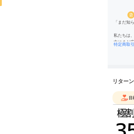
「まだ知ら
私たちは
中にまだ
特定商取
共感と応
発信する
い選択肢”
日本中の
リターン
ような挑
みなさん
目