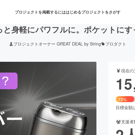
プロジェクトを掲載するには
はじめる
プロジェクトをさがす
っと身軽にパワフルに。ポケットにすっ
プロジェクトオーナー GREAT DEAL by String
プロダクト
注目のリターン
注目の新着プロジェクト
募集終了が近いプロジェクト
も
現在の
音楽
舞台・パフォーマンス
15
ゲーム・サービス開発
フード・飲食店
15%
書籍・雑誌出版
アニメ・漫画
目標金額は1
支援者
チャレンジ
ビューティー・ヘルスケ
2