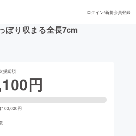
ログイン
/
新規会員登録
ぽり収まる全長7cm
うすぐ公開されます
支援総額
プロダクト
,100
円
ファッション
スポーツ
00,000円
数
ア
ソーシャルグッド
人