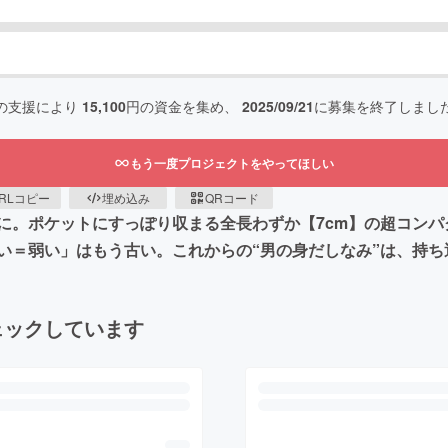
の支援により
15,100
円の資金を集め、
2025/09/21
に募集を終了しまし
もう一度プロジェクトをやってほしい
RLコピー
埋め込み
QRコード
に。ポケットにすっぽり収まる全長わずか【7cm】の超コン
＝弱い」はもう古い。これからの“男の身だしなみ”は、持ち運
ェックしています