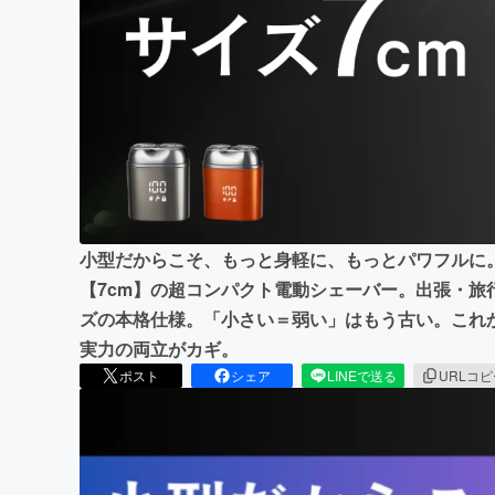
まちづくり・地域活性化
小型だからこそ、もっと身軽に、もっとパワフルに
【7cm】の超コンパクト電動シェーバー。出張・旅
ズの本格仕様。「小さい＝弱い」はもう古い。これか
実力の両立がカギ。
ポスト
シェア
LINEで送る
URLコ