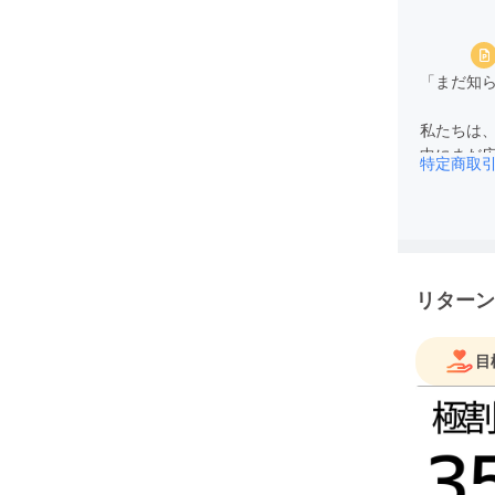
「まだ知ら
私たちは
中にまだ
特定商取
共感と応
発信する
い選択肢”
日本中の
リターン
ような挑
みなさん
目