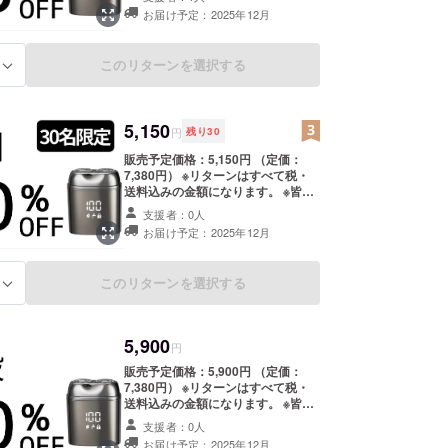
合、正規販売価格が販売予定価格よ
お届け予定：2025年12月
り下がる可能性もございます。 類似
商品が発生する可能性があります。
ご了承頂いた上でご支援頂けます様
このリターンを選択する
る
お願い致します。 【配送時期】 商
品到着は2025年12月を想定してお
ります。 ※製造状況により出荷時期
が遅れる場合がございます。 ※商品
5,150
代を安くする為に工数削減をしてお
円
残り
30
り出荷連絡は致しません。活動報告
販売予定価格：5,150円 （定価：
をご覧ください。 ※配送時間の指定
7,380円） ※リターンはすべて税・
は承っておりません。万が一ご不在
送料込みの金額になります。 ※皆様
の場合は、不在票がポストに投函さ
の支援により量産効率が向上した場
れますので、お手数ですが再配達の
支援者：0人
合、正規販売価格が販売予定価格よ
手続きをご自身でお願い申し上げま
お届け予定：2025年12月
り下がる可能性もございます。 類似
す。 ※保管期限超過などにより荷物
商品が発生する可能性があります。
が弊社へ返送された場合、再送手数
ご了承頂いた上でご支援頂けます様
料および送料（1,800円）をご負担
このリターンを選択する
る
お願い致します。 【配送時期】 商
いただきます。
品到着は2025年12月を想定してお
ります。 ※製造状況により出荷時期
が遅れる場合がございます。 ※商品
5,900
円
代を安くする為に工数削減をしてお
り出荷連絡は致しません。活動報告
販売予定価格：5,900円 （定価：
をご覧ください。 ※配送時間の指定
7,380円） ※リターンはすべて税・
は承っておりません。万が一ご不在
送料込みの金額になります。 ※皆様
の場合は、不在票がポストに投函さ
の支援により量産効率が向上した場
支援者：0人
れますので、お手数ですが再配達の
合、正規販売価格が販売予定価格よ
お届け予定：2025年12月
手続きをご自身でお願い申し上げま