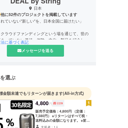
DEAL by String
日本
他に52件のプロジェクトを掲載しています
れていない"新しい"を、日本全国に届けたい」
、クラウドファンディングという場を通じて、世の
広まっていない価値・体験・文化・製品を紹介し、
引法に基づく表記
援の輪を広げることを目指しています。
メッセージを送る
のは、あなたの暮らしに小さな変化をもたらす“新し
。
人に「こんな世界があったんだ」と思ってもらえる
を選ぶ
戦を続けていきます。
の応援が、未来の定番をつくります。
標金額未達でもリターンが届きます
(All-in方式)
4,800
円
残り
29
販売予定価格：4,800円 （定価：
7,380円） ※リターンはすべて税・
送料込みの金額になります。 ※皆様
の支援により量産効率が向上した場
支援者：1人