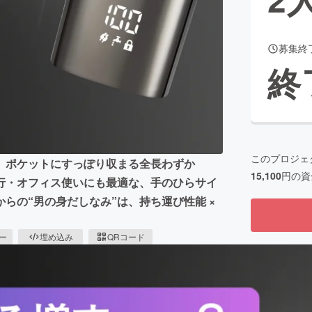
募集終
CAMPFIRE for Social Good
CAMPFIRE Creation
終
CAMPFIREふるさと納税
machi-ya
コミュニティ
このプロジェ
。ポケットにすっぽり収まる全長わずか
15,100
円の資
行・オフィス使いにも最適な、手のひらサイ
らの“男の身だしなみ”は、持ち運び性能 ×
ピー
埋め込み
QRコード