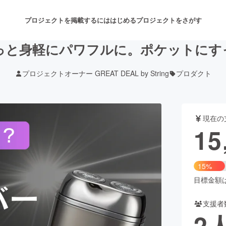
プロジェクトを掲載するには
はじめる
プロジェクトをさがす
っと身軽にパワフルに。ポケットにすっ
プロジェクトオーナー GREAT DEAL by String
プロダクト
注目のリターン
注目の新着プロジェクト
募集終了が近いプロジェクト
も
現在の
音楽
舞台・パフォーマンス
15
ゲーム・サービス開発
フード・飲食店
15%
書籍・雑誌出版
アニメ・漫画
目標金額は1
支援者
チャレンジ
ビューティー・ヘルスケ
2