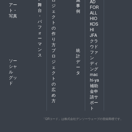
AD
アー
舞
ジ
事
FOR
ト・
台
ェ
例
ALL
写真
・
ク
HIO
パ
ト
KOS
フ
の
HI
ォ
作
JFA
ー
り
クラ
マ
方
ウド
ン
プ
統
ファ
ス
ロ
計
ン
ソー
ジ
デ
ディ
シャ
ェ
ー
ング
ル
ク
タ
mac
グッ
ト
hi-ya
ド
の
補助
広
金申
め
請サ
方
ポー
ト
「QRコード」は株式会社デンソーウェーブの登録商標です。