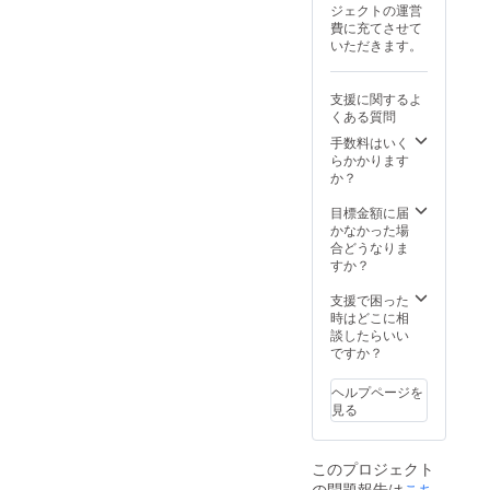
国際福祉
ジェクトの運営
費に充てさせて
機器展招待
いただきます。
出店記事掲
載
支援に関するよ
令和 4年 4月
くある質問
(財)北海道機
手数料はいく
械工業会殿
らかかります
か？
より技術力
協力化エキ
目標金額に届
スパート就
かなかった場
合どうなりま
任を受諾
すか？
その他特記
事項 文部科
支援で困った
時はどこに相
学省 へ研究
談したらいい
機関として
ですか？
登録承認済
ヘルプページを
み
見る
執筆と講演
2009.11 東
このプロジェクト
の問題報告は
こち