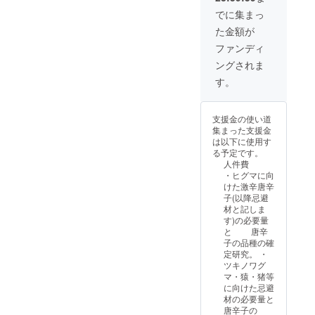
ます)
工業試験場
でに集まっ
殿のセンシ
た金額が
ング技術共
ファンディ
同研究完了
ングされま
平成 5年 3
す。
月 北海道知
事殿より、
機械・金属
支援金の使い道
集まった支援金
製造分野、
は以下に使用す
機械設計
る予定です。
技術アドバ
人件費
・ヒグマに向
イザーとし
けた激辛唐辛
て委嘱を受
子(以降忌避
ける
材と記しま
す)の必要量
平成12年3月
と 唐辛
時限立法の
子の品種の確
定研究。 ・
期間満了に
ツキノワグ
よりアドバ
マ・猿・猪等
イザー終
に向けた忌避
材の必要量と
了。
唐辛子の