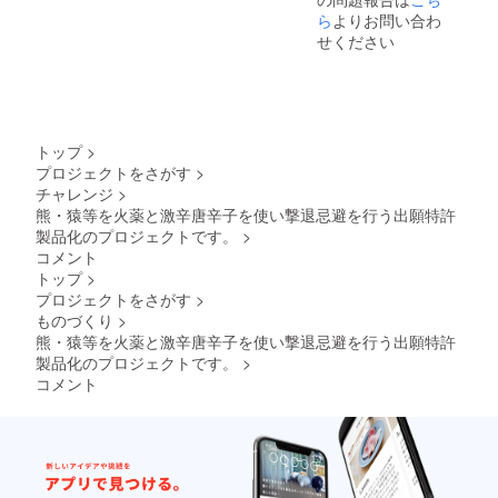
海大学札幌
ら
よりお問い合わ
キャンパス
せください
医工学連携
学会で筋電
義手に付い
て講演
トップ
>
プロジェクトをさがす
>
2005.12 北
チャレンジ
>
海道大学創
熊・猿等を火薬と激辛唐辛子を使い撃退忌避を行う出願特許
成科学共同
製品化のプロジェクトです。
>
研究機構
コメント
(筋電義手)
トップ
>
使
プロジェクトをさがす
>
用者の生体
ものづくり
>
熊・猿等を火薬と激辛唐辛子を使い撃退忌避を行う出願特許
信号に基づ
製品化のプロジェクトです。
>
いて機器を
コメント
制御するシ
ステム研究
発表
2017.07 日
刊工業新聞