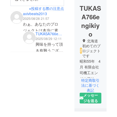
TUKAS
※投稿する際の注意点
axivbeats2013
A766e
2025/08/28 21:57
ngikiy
わぁ、あなたのプロ
ジェクトは本当に素晴
o
TUKASA766engikiyo
らしいですね！正直に
2025/08/29 12:11
北海道
言うと、あなたのアイ
興味を持って頂
初めてのプ
デアにとても興味を持
き有難うござい
ロジェクト
ちましたし、それには
です
ます．大きな希
昭和55年 4
大きな可能性があると
望は人が動物
月 有限会社
感じています。もっと
(基本的に害獣
司機工エン
あなたのプロジェクト
とはあんまり考
ジニアリン
について詳しく知りた
特定商取引
えたくありませ
グ 代表取
法に基づく
いです！集めた資金は
ん)と住み分け
締役就任
表記
プロジェクトの重要な
が出来て，お互
メッセー
昭和61年 4
ステップに使われる予
いの生活圏の中
ジを送る
月 北海道商
定だと読みましたが、
で穏やかに暮ら
工観光部殿
このプロジェクトが完
からの依頼
せる事と考えて