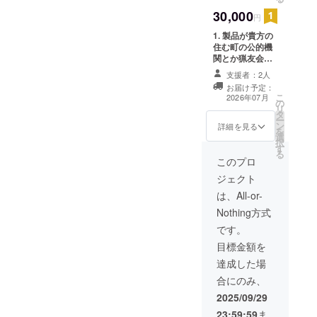
す。
ググループ
30,000
円
任期終了
1. 製品が貴方の
昭和62年 9
住む町の公的機
関とか猟友会な
月 上記の任
どで購入 され
支援者：2人
期終了に伴
た時，貴方のお
お届け予定：
い、北海道
力添えの結晶が
こ
2026年07月
の
貴方の町の人と
立工業試験
リ
タ
動物を守る
ー
場殿の
ン
為，嫁入りした
詳細を見る
を
選
事を先に貴方へ
センシン
択
す
お知らせを 差
グ技術開発
る
し上げます。 2.
このプロ
の共同研究
製品が完成する
ジェクト
迄の実験と撃退
員となる。
忌避の実施を記
は、All-or-
平成元年 7
録した 画像と
Nothing方式
月 旭川市殿
特許を出願する
書類一式をコ
です。
より技術ア
ピーして自分用
目標金額を
ドバイザー
に 上書き変更
が出来る出願書
として委嘱
達成した場
類のひな型を収
を受ける
合にのみ、
納したＣＤ を
平成 2年 3
1枚。 (時期
2025/09/29
は実施後になり
月 北海道立
23:59:59
ま