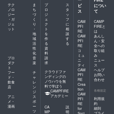
設計計算ラ
テク
ま
プ
ス
ビ
につい
ンダムファ
ノロ
ち
ロ
タ
ス
て
イル(Part1)
ジー
づ
ジ
ッ
論
・ガ
く
ェ
フ
CAM
CAMP
ジェ
り
ク
に
文 ID
PFI
FIREと
ット
・
ト
相
4002154498
RE
は
地
を
談
2 研究者ID
CAM
あんし
域
作
す
PFI
ん・安
9000390877
活
る
る
RE
全への
845 (J-
性
資
コ
取り組
GLOBAL)
化
料
ミュ
み
プロ
音
請
https://pub.ni
ニ
ニュー
ダク
楽
求
kkan.co.jp/co
ティ
ス
ト
mpany/c102
CAM
ヘルプ
クラウドファ
フー
チ
PFI
お問い
07.html
ンディングの
ド・
ャ
RE
合わせ
設計技術指
ノウハウを無
飲食
レ
Crea
料で学ぼう
導
店
ン
tion
各種規定
CAMPFIRE
ジ
北海道内
CAM
アカデミー
アニ
ス
及び東京都
利用規
PFI
メ・
ポ
並びに大阪
約
RE
漫画
ー
CA
説
細則
for
ツ
MP
明
プライ
Soci