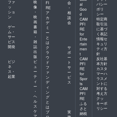
ファ
映
FI
会
バシー
al
ッ
像
RE
・
ポリ
Goo
ショ
・
ア
相
シー
d
ン
映
カ
談
特定商
CAM
画
デ
会
取引法
PFI
ゲー
書
ミ
に基づ
RE
ム・
籍
ー
く表記
for
サー
・
と
情報セ
Ente
ビス
雑
は
キュリ
rtain
開発
誌
ク
サ
ティ方
men
出
ラ
ポ
針
t
版
ウ
ー
反社基
CAM
ビジ
ビ
ド
ト
本方針
PFI
ネ
ュ
フ
サ
カスタ
RE
ス・
ー
ァ
ー
マーハ
for
起業
テ
ン
ビ
ラスメ
Spor
ィ
デ
ス
ントに
ts
ー
ィ
対する
CAM
・
ン
考え方
PFI
ヘ
グ
クッ
RE
ル
と
キーポ
ふる
ス
は
リシー
さと
ケ
プ
実
納税
ア
ロ
施