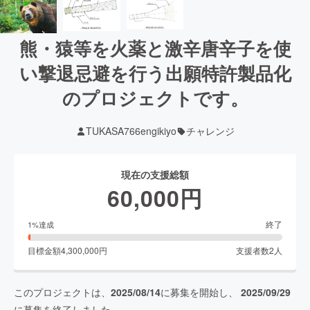
熊・猿等を火薬と激辛唐辛子を使
い撃退忌避を行う出願特許製品化
のプロジェクトです。
TUKASA766engikiyo
チャレンジ
現在の支援総額
60,000
円
終了
1
%達成
目標金額
4,300,000
円
支援者数
2
人
このプロジェクトは、
2025/08/14
に募集を開始し、
2025/09/29
に募集を終了しました