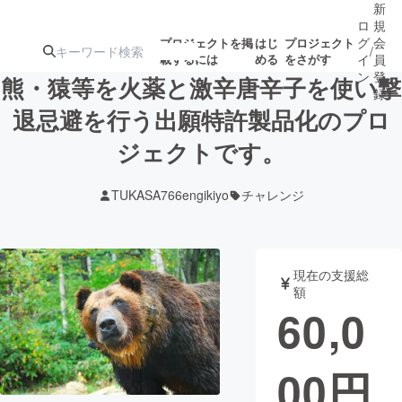
新
ロ
規
グ
会
プロジェクトを掲
はじ
プロジェクト
/
載するには
める
をさがす
イ
員
ン
登
熊・猿等を火薬と激辛唐辛子を使い撃
録
退忌避を行う出願特許製品化のプロ
ジェクトです。
人気のプロ
注目のリ
注目の新着プロ
募集終了が近いプ
もうすぐ公開
ジェクト
ターン
ジェクト
ロジェクト
されます
TUKASA766engikiyo
チャレンジ
アート・写真
音楽
現在の支援総
テクノロジー・ガジェット
ゲーム・サ
額
60,0
映像・映画
書籍・雑誌
00
円
ビジネス・起業
チャレンジ