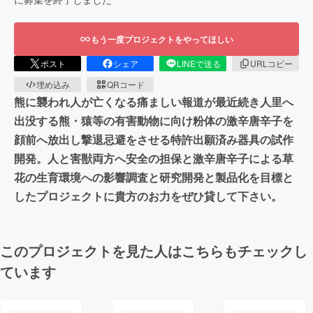
もう一度プロジェクトをやってほしい
ポスト
シェア
LINEで送る
URLコピー
埋め込み
QRコード
熊に襲われ人が亡くなる痛ましい報道が最近続き人里へ
出没する熊・猿等の有害動物に向け粉体の激辛唐辛子を
顔前へ放出し撃退忌避をさせる特許出願済み器具の試作
開発。人と害獣両方へ安全の担保と激辛唐辛子による草
花の生育環境への影響調査と研究開発と製品化を目標と
したプロジェクトに貴方のお力をぜひ貸して下さい。
このプロジェクトを見た人はこちらもチェックし
ています