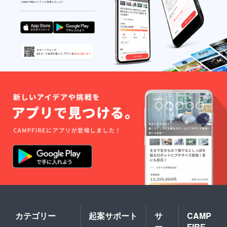
社 発行月刊
機械設計
タイトル
『失敗から
学ぶ設計の
教訓』の連
載執筆を開
始
2018.04
発明工
学会，特許
と試作と売
り込みに付
いて講演
2018.05 日
刊工業新聞
社 発行月間
機械設計掲
載
カテゴリー
起案サポート
サ
CAMP
実践 簡単
ー
FIRE