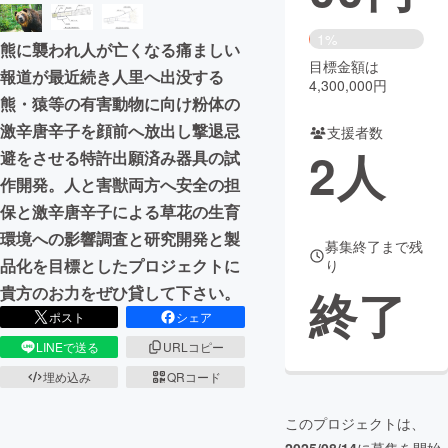
まちづくり・地域活性化
1%
熊に襲われ人が亡くなる痛ましい
目標金額は
報道が最近続き人里へ出没する
4,300,000円
CAMPFIRE for Social Good
CAMPFIRE Creation
熊・猿等の有害動物に向け粉体の
激辛唐辛子を顔前へ放出し撃退忌
CAMPFIREふるさと納税
machi-ya
コミュニティ
支援者数
2
人
避をさせる特許出願済み器具の試
作開発。人と害獣両方へ安全の担
保と激辛唐辛子による草花の生育
環境への影響調査と研究開発と製
募集終了まで残
品化を目標としたプロジェクトに
り
終了
貴方のお力をぜひ貸して下さい。
ポスト
シェア
LINEで送る
URLコピー
埋め込み
QRコード
このプロジェクトは、