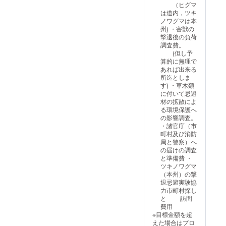
（ヒグマ
と特許に付
は道内，ツキ
いて講義を
ノワグマは本
州) ・害獣の
行う。
撃退後の負荷
平成 20年 9
調査費。
月 国際福祉
(但し予
算的に無理で
機器展事務
あれば出来る
局の招待に
所迄としま
す) ・草木類
より東京大
に付いて忌避
学と弊社共
材の拡散によ
同研究の
る環境保護へ
の影響調査。
筋電義手
・諸官庁（市
に付いて展
町村及び消防
示
局と警察）へ
の届けの調査
平成 20年10
と準備費 ・
月 発明協会
ツキノワグマ
（本州）の撃
発行 11月号
退忌避実験協
に東京大学
力市町村探し
との共同研
と 訪問
費用
究品に付い
※目標金額を超
て
えた場合はプロ