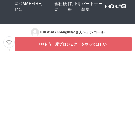
© CAMPFIRE,
会社概
採用情
パートナー
Inc.
要
報
募集
TUKASA766engikiyo
さんへアンコール
もう一度プロジェクトをやってほしい
1