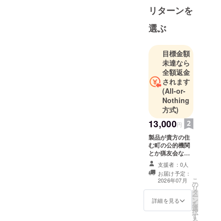
全に実現された場合、
により、
います．
リターンを
どのような変化が人々
エレ
長くなりそうで
クトロニク
の生活に訪れると思い
選ぶ
すので，ご連絡
ス分野ワー
ますか？詳細をお話し
を頂きましたア
キンググ
できることを楽しみに
ドレスへもう少
目標金額
ループへ参
しています！もしよろ
未達なら
し補足をお送り
加。
全額返金
しければ、私のプロ
させて下さい．
昭和61年 4
されます
フィールに記載されて
月 北海道立
(All-or-
いるメールアドレス
Nothing
札幌高等技
か、メッセージでご連
方式)
術専門学
絡いただけるとありが
院、
13,000
円
たいです。もしかした
精密機械
製品が貴方の住
ら、追加のサポートと
学科設計講
む町の公的機関
とか猟友会など
師受託 翌62
して金銭的な支援がで
が購入された
支援者：0人
年講師任期
きるかもしれません。
時，貴方のお力
お届け予定：
終了
添えの結晶が貴
こ
2026年07月
の
方の町の人と動
昭和62年 3
リ
タ
物を守る為，嫁
ー
月 エレクト
ン
入りした事を先
詳細を見る
を
選
に貴方へお知ら
ロニクス分
択
す
せを差し上げま
野ワーキン
る