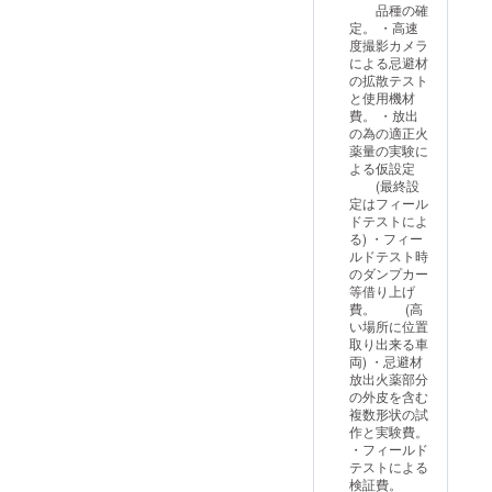
平成 7年 9
品種の確
月 旭川市殿
定。 ・高速
度撮影カメラ
より技術ア
による忌避材
ドバイザー
の拡散テスト
と使用機材
として再委
費。 ・放出
嘱を受ける
の為の適正火
平成 8年 3
薬量の実験に
よる仮設定
月 旭川市殿
(最終設
の技術アド
定はフィール
バイザー制
ドテストによ
る) ・フィー
度中止によ
ルドテスト時
り終了
のダンプカー
等借り上げ
平成 10年 3
費。 (高
月 網走地区
い場所に位置
移動大学殿
取り出来る車
両) ・忌避材
からの講師
放出火薬部分
依頼により
の外皮を含む
企
複数形状の試
作と実験費。
業としての
・フィールド
新商品開発
テストによる
検証費。
と其の手法