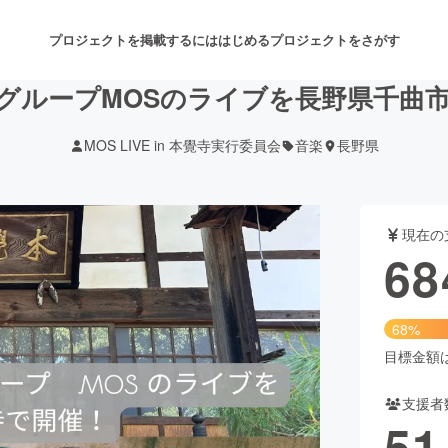
プロジェクトを掲載するには
はじめる
プロジェクトをさがす
グループMOSのライブを長野県千曲
MOS LIVE in 本覺寺実行委員会
音楽
長野県
注目のリターン
注目の新着プロジェクト
募集終了が近いプロジェクト
も
現在の
音楽
舞台・パフォーマンス
68
ゲーム・サービス開発
フード・飲食店
68%
書籍・雑誌出版
アニメ・漫画
目標金額は1
支援者
チャレンジ
ビューティー・ヘルスケ
51