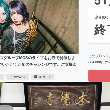
募集終
CAMPFIRE for Social Good
CAMPFIRE Creation
終
CAMPFIREふるさと納税
machi-ya
コミュニティ
このプロジェ
ルズグループMOSのライブをお寺で開催しま
684,000
円の
でいただくためのチャレンジです。ご支援よ
ピー
埋め込み
QRコード