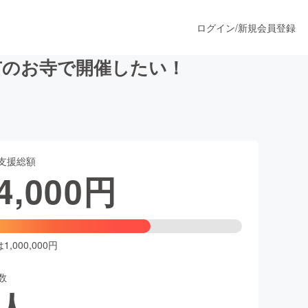
ログイン
/
新規会員登録
市のお寺で開催したい！
うすぐ公開されます
支援総額
プロダクト
4,000
円
ファッション
スポーツ
,000,000円
数
ア
ソーシャルグッド
人