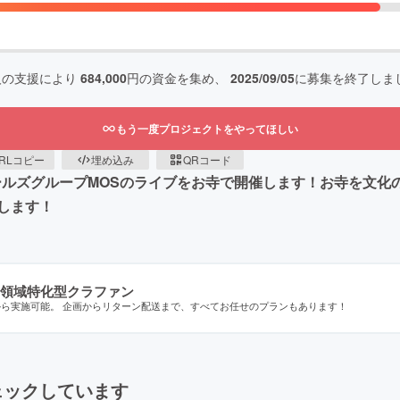
人の支援により
684,000
円の資金を集め、
2025/09/05
に募集を終了しま
もう一度プロジェクトをやってほしい
RLコピー
埋め込み
QRコード
ガールズグループMOSのライブをお寺で開催します！お寺を文
します！
領域特化型クラファン
から実施可能。 企画からリターン配送まで、すべてお任せのプランもあります！
ェックしています