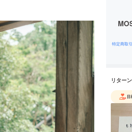
MO
特定商取
リターン
目