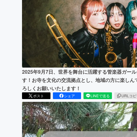
まちづくり・地域活性化
2025年9月7日、世界を舞台に活躍する管楽器ガー
す！お寺を文化の交流拠点とし、地域の方に楽しん
ろしくお願いいたします！
ポスト
シェア
LINEで送る
URLコ