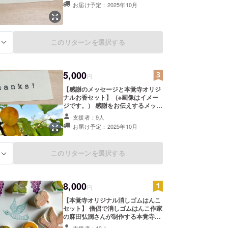
お届け予定：2025年10月
このリターンを選択する
る
5,000
円
【感謝のメッセージと本覚寺オリジ
ナルお香セット】（※画像はイメー
ジです。） 感謝をお伝えするメッ
セージと、千曲市特産のあんずと白
支援者：9人
バラの香りを組み合わせた「本覚寺
お届け予定：2025年10月
オリジナル文香」のセットです。文
香は、お財布や名刺入れに入れて
使っていただく、火を使わないお香
このリターンを選択する
る
です。甘酸っぱく上品な香りです。
（文香のサイズは縦６㎝×横4㎝）
必ずお名前・住所・連絡先（メール
アドレスか電話番号）のご記入をお
8,000
願いいたします。
円
【本覚寺オリジナル消しゴムはんこ
セット】 僧侶で消しゴムはんこ作家
の麻田弘潤さんが制作する本覚寺オ
リジナルの消しゴムはんこセットで