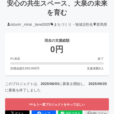
安心の共生スペース、大泉の未来
を育む
oizumi _mirai _tane2025
まちづくり・地域活性化
群馬県
現在の支援総額
0
円
終了
0
%達成
目標金額
3,000,000
円
支援者数
0
人
このプロジェクトは、
2025/08/03
に募集を開始し、
2025/09/25
に募集を終了しました
もう一度プロジェクトをやってほしい
ポスト
シェア
LINEで送る
URLコピー