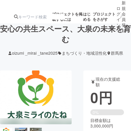
新
ロ
規
グ
会
プロジェクトを掲
はじ
プロジェクト
/
載するには
める
をさがす
イ
員
ン
登
安心の共生スペース、大泉の未来を育
録
む
人気のプロ
注目のリ
注目の新着プロ
募集終了が近いプ
もうすぐ公開
oizumi _mirai _tane2025
まちづくり・地域活性化
群馬県
ジェクト
ターン
ジェクト
ロジェクト
されます
アート・写真
音楽
現在の支援総
額
0
円
テクノロジー・ガジェット
ゲーム・サ
映像・映画
書籍・雑誌
0%
目標金額は
3,000,000円
ビジネス・起業
チャレンジ