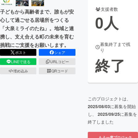
支援者数
子どもから高齢者まで、誰もが安
まちづくり・地域活性化
0
人
心して過ごせる居場所をつくる
「大泉ミライのたね」。地域と連
CAMPFIRE for Social Good
CAMPFIRE Creation
携し、支え合える町の未来を育む
CAMPFIREふるさと納税
machi-ya
コミュニティ
募集終了まで残
挑戦にご支援をお願いします。
り
ポスト
シェア
終了
LINEで送る
URLコピー
埋め込み
QRコード
このプロジェクトは、
2025/08/03
に募集を開始
し、
2025/09/25
に募集を
終了しました
もう一度プロジェク