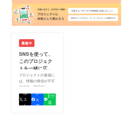
募集中
SNSを使って、
このプロジェク
トを一緒に広め
ましょう！
プロジェクトの達成に
は、情報の発信が不可
欠です。SNSでシェア
LIN
をして、あなたが応援
ポ
シ
Eで
しているプロジェクト
ス
ェ
送
の良さを知ってもらい
ト
ア
る
ましょう！