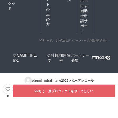
mac
グッ
ト
hi-ya
ド
の
補助
広
金申
め
請サ
方
ポー
ト
「QRコード」は株式会社デンソーウェーブの登録商標です。
© CAMPFIRE,
会社概
採用情
パートナー
Inc.
要
報
募集
oizumi _mirai _tane2025
さんへアンコール
もう一度プロジェクトをやってほしい
0