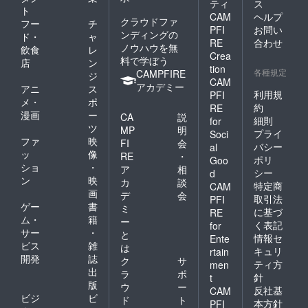
ティ
ス
ト
CAM
ヘルプ
クラウドファ
フー
チ
PFI
お問い
ンディングの
ド・
ャ
RE
合わせ
ノウハウを無
飲食
レ
Crea
料で学ぼう
店
ン
tion
各種規定
CAMPFIRE
ジ
CAM
アカデミー
アニ
ス
利用規
PFI
メ・
ポ
約
RE
漫画
ー
CA
説
細則
for
ツ
MP
明
プライ
Soci
ファ
映
FI
会
バシー
al
ッ
像
RE
・
ポリ
Goo
ショ
・
ア
相
シー
d
ン
映
カ
談
特定商
CAM
画
デ
会
取引法
PFI
ゲー
書
ミ
に基づ
RE
ム・
籍
ー
く表記
for
サー
・
と
情報セ
Ente
ビス
雑
は
キュリ
rtain
開発
誌
ク
サ
ティ方
men
出
ラ
ポ
針
t
版
ウ
ー
反社基
CAM
ビジ
ビ
ド
ト
本方針
PFI