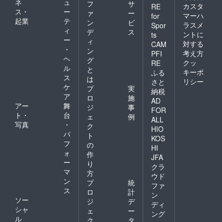
ネ
ュ
フ
サ
カスタ
RE
ス・
ー
ァ
ー
マーハ
for
起業
テ
ン
ビ
ラスメ
Spor
ィ
デ
ス
ントに
ts
ー
ィ
対する
CAM
・
ン
考え方
PFI
ヘ
グ
クッ
RE
ル
と
キーポ
ふる
ス
は
リシー
さと
ケ
プ
実
納税
ア
ロ
施
AD
アー
舞
ジ
事
FOR
ト・
台
ェ
例
ALL
写真
・
ク
HIO
パ
ト
KOS
フ
の
HI
ォ
作
JFA
ー
り
クラ
マ
方
ウド
ン
プ
統
ファ
ス
ロ
計
ン
ソー
ジ
デ
ディ
シャ
ェ
ー
ング
ル
ク
タ