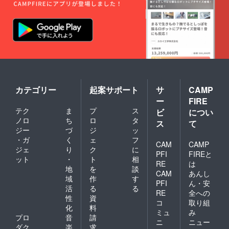
カテゴリー
起案サポート
サ
CAMP
ー
FIRE
テク
ま
プ
ス
ビ
につい
ノロ
ち
ロ
タ
ス
て
ジー
づ
ジ
ッ
・ガ
く
ェ
フ
CAM
CAMP
ジェ
り
ク
に
PFI
FIREと
ット
・
ト
相
RE
は
地
を
談
CAM
あんし
域
作
す
PFI
ん・安
活
る
る
RE
全への
性
資
コ
取り組
化
料
ミュ
み
プロ
音
請
ニ
ニュー
ダク
楽
求