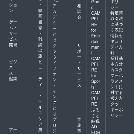
初期投
ポリ
Goo
ショ
・
資とし
ア
相
シー
d
てサー
ン
映
カ
談
特定商
CAM
ビスが
画
デ
会
取引法
PFI
拡張す
ゲー
書
ミ
に基づ
るにあ
RE
ム・
籍
ー
たり効
く表記
for
サー
・
果が高
と
情報セ
Ente
まりま
ビス
雑
は
キュリ
rtain
す ・今
開発
誌
ク
サ
ティ方
men
後、イ
出
ラ
ポ
針
t
ンタ
版
ウ
ー
ビュー
反社基
CAM
ビジ
ビ
ド
ト
などは
本方針
PFI
ネ
ュ
高額な
フ
サ
カスタ
RE
りま
ス・
ー
ァ
ー
マーハ
for
す。初
起業
テ
ン
ビ
ラスメ
Spor
回クラ
ィ
デ
ス
ファン
ントに
ts
ー
ィ
のみの
対する
CAM
・
効果で
ン
考え方
PFI
す ・プ
ヘ
グ
クッ
RE
ランや
ル
と
キーポ
ふる
ツアー
ス
は
リシー
の文章
さと
ケ
プ
実
は、ブ
納税
ア
ログな
ロ
施
AD
どと一
アー
舞
ジ
事
FOR