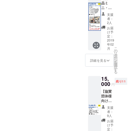
み会参
事項】
品ミ
ロール
チーム
加権
・こち
ニ・ス
に掲載
のオリ
（板橋
らは協
ポン
・「ア
ジナル
区中板
賛団体
支援
サー
テン
旅プラ
橋）
者：
とは別
枠】 ・
ダー支
ン進呈
2人
【こん
です。
サンク
援者様
・リ
な方に
お届
・限定
スメー
限定グ
リース
け予
おすす
FB希望
ル ・FB
ルー
定：
記念イ
め】 ・
の際は
グルー
2019
プ」FB
ベント
一緒に
個人で
年02
プに宣
グルー
（開発
リリー
「みな
こ
月
伝投稿
プ招待
の
秘話 / 開
ス時の
さま向
リ
（1~3種
・開発
タ
発者交
イベン
け」ご
ー
類） ・
チーム
ン
流会）
詳細を見る
トを
支援を
を
リリー
のオリ
選
・都内
祝って
お願い
択
ス記念
ジナル
す
の沖縄
くれる
します
る
イベン
旅プラ
居酒屋
方 ・
・プチ
15,
ト商品
ン進呈
を貸し
「アテ
告知の
残り11
設置＆
000
・リ
切っ
ン
円
みにな
宣伝
リース
て、沖
ダー」
ります
【協賛
（チラ
記念イ
縄を感
を共に
・リ
団体様
シorパ
ベント
じる飲
盛り上
リース
向け】
ネル設
（開発
み会参
げてく
記念イ
Special
置可、
秘話 / 開
加権
れる方
支援
ベント
Thanks
販売
発者交
（板橋
者：
・代
は飲
・サン
可） ・
流会）
9人
区中板
表、宮
食、お
クス
リリー
・代
橋）
お届
城の地
酒提供
メール
ス記念
表、宮
け予
【こん
元であ
可、そ
・PR動
イベン
定：
城浩を
な方に