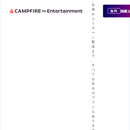
企
画
掲載
無料
か
ら
リ
タ
ー
ン
配
送
ま
で
、
す
べ
て
お
任
せ
の
プ
ラ
ン
も
あ
り
ま
す