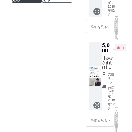
メール
プ」FB
定：
Hirakawaさん
・グッ
2019
グルー
年02
ズ（ロ
プ招待
こ
月
ゴス
【こん
の
リ
テッ
な方に
タ
ー
カー、
おすす
ン
詳細を見る
を
超クリ
め】 ・
選
択
アファ
「アテ
す
る
イル）
ン
5,0
・PR動
ダー」
残り1
画のエ
00
を共に
円
ンド
盛り上
【みな
ロール
げてく
さま向
に掲載
れる
け】オ
・「ア
方、応
ンライ
テン
援して
支援
ンご相
ダー支
くれる
者：
談コー
援者様
方
4人
ス ・サ
限定グ
お届
ンクス
ルー
け予
メール
プ」FB
定：
・グッ
2018
グルー
年12
ズ（ロ
プ招待
こ
月
ゴス
・開発
の
リ
テッ
チーム
タ
ー
カー、
のオリ
ン
詳細を見る
を
超クリ
ジナル
選
択
アファ
旅プラ
す
る