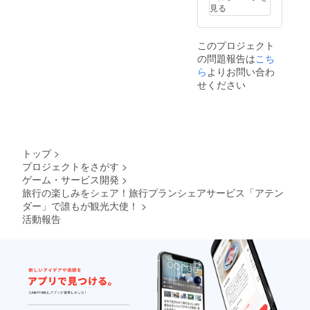
スが拡
協力コ
げてく
アテン
見る
張する
ワーキ
れる方
ドお試
にあた
ングス
・東京
し権の
り効果
ペー
の下町
リター
このプロジェクト
が高ま
ス、こ
付近を
ン実行
ります
れから
の問題報告は
こち
元気で
は東京
・今
制作予
ら
よりお問い合わ
明るい
都内に
後、イ
定のア
美女と
せください
て、
ンタ
テン
回りた
2018/12
ビュー
ダー・
い方
/21(日)1
などは
オウン
【注意
3時〜18
高額な
ドメ
事項】
時を予
りま
ディア
・アテ
定して
す。初
に設
ンド時
いま
トップ
>
回クラ
置・掲
のご飲
す。 ※
プロジェクトをさがす
>
ファン
載予定
食費は
リリー
のみの
・フ
ゲーム・サービス開発
>
全て実
ス記念
効果で
リー
旅行の楽しみをシェア！旅行プランシェアサービス「アテン
費でお
イベン
す ・プ
ペー
ダー」で誰もが観光大使！
>
願いし
トの日
ランや
パーや
ます ・
程は、
活動報告
ツアー
特設
第１弾
2019/02
の文章
ページ
とは別
/09(土)
は、ブ
などは
の場所
午後を
ログな
本番リ
をアテ
予定し
どと一
リース
ンドし
ていま
緒で魅
後の反
てもら
す。
力ある
映とな
いま
コンテ
ります
す。 ※