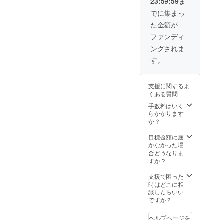
（同伴
方 ・プ
23:59:59
ま
す！！
テン
祝って
トの日
も可能
者1人含
ラン/ツ
額縁は
ダーと
でに集まっ
くれる
程は、
です^^
む）は
アーは
いい感
して活
方 ・
2019/02
※場所は
ご負担
あるけ
た金額が
じのに
躍して
「アテ
/09(土)
東京都
お願い
ど、全
しま
いる小
ファンディ
ン
午後を
内で
します
部任せ
す。 ま
笠原愛
ダー」
予定し
す。沖
・限定
たい方
ングされま
た、
さんに
を共に
ていま
縄では
FB希望
（魅力
サービ
アテン
す。
盛り上
す。
ないの
の際は
あるプ
ス内の
ドして
げてく
でご注
個人で
ラン/ツ
特設
もらう
れる方
意くだ
「みな
アーに
ページ
体験会
・東京
さい！
支援に関するよ
さま向
して納
ができ
【こん
の下町
くある質問
け」ご
品しま
ました
な方に
付近を
支援を
す） ・
ら掲載
手数料はいく
おすす
元気で
お願い
プラン/
させて
らかかります
め】 ・
明るい
します
ツアー
いただ
か？
一緒に
美女と
【期待
をPR動
きま
リリー
回りた
効果】
画とし
す！
目標金額に届
ス時の
い方
・オウ
て紹介
注：希
かなかった場
イベン
【注意
ンドメ
された
望者の
合どうなりま
トを
事項】
ディア
い方
み
すか？
祝って
・アテ
は未構
【注意
くれる
ンド時
築とな
事項】
支援で困った
方 ・
のご飲
ります
・フ
時はどこに相
「アテ
食費は
が、初
リー
談したらいい
ン
全て実
期投資
ペー
ですか？
ダー」
費でお
として
パーは
を共に
願いし
サービ
都内の
盛り上
ます ※
ヘルプページを