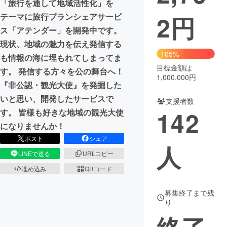
「旅行を通して地域活性化」を
2
円
テーマに旅行プランシェアサービ
まちづくり・地域活性化
ス「アテンダー」を開発中です。
現状、地域の魅力を伝え発信する
CAMPFIRE for Social Good
CAMPFIRE Creation
105%
も情報の海に埋もれてしまってま
CAMPFIREふるさと納税
machi-ya
コミュニティ
目標金額は
す。 発信する方々を公の舞台へ！
1,000,000円
『非公認・観光大使』を発掘した
いと思い、開発したサービスで
支援者数
142
す。 皆様も好きな地域の観光大使
になりませんか！
ポスト
シェア
人
LINEで送る
URLコピー
埋め込み
QRコード
募集終了まで残
り