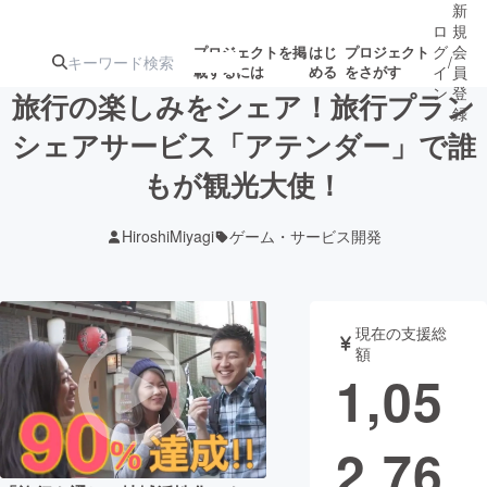
新
ロ
規
グ
会
プロジェクトを掲
はじ
プロジェクト
/
載するには
める
をさがす
イ
員
ン
登
旅行の楽しみをシェア！旅行プラン
録
シェアサービス「アテンダー」で誰
もが観光大使！
人気のプロ
注目のリ
注目の新着プロ
募集終了が近いプ
もうすぐ公開
ジェクト
ターン
ジェクト
ロジェクト
されます
HiroshiMiyagi
ゲーム・サービス開発
アート・写真
音楽
現在の支援総
テクノロジー・ガジェット
ゲーム・サ
額
1,05
映像・映画
書籍・雑誌
2,76
ビジネス・起業
チャレンジ