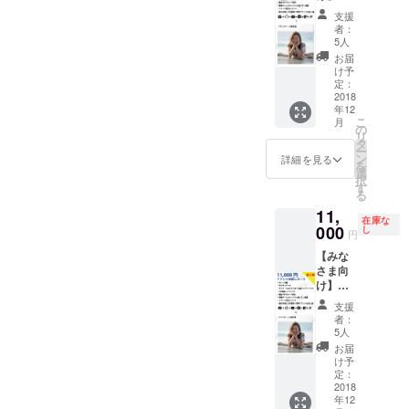
ダー・
げてく
もしれ
布） ②
ります
【限定
ダー支
発者交
オウン
れる企
ませ
アテン
・今
支援
５名、
援者様
流会）
ドメ
業・団
ん。そ
ダー・
者：
後、イ
増席不
限定グ
・都内
5人
ディア
体様 ・
こは状
オウン
ンタ
可】ア
ルー
の沖縄
に設
地方盛
況次第
ドメ
お届
ビュー
テンド
プ」FB
居酒屋
け予
置・掲
り上げ
になり
ディア
などは
お試し
グルー
定：
を貸し
載予定
隊、地
ます。
（2019
高額な
コース
2018
プ招待
切っ
・フ
域活性
年春公
りま
年12
・サン
・開発
て、沖
リー
化団
開予
す。初
こ
月
クス
チーム
の
縄を感
ペー
体、大
定）に
回クラ
リ
メール
のオリ
タ
じる飲
パーや
学や自
掲載 ・
ファン
ー
・グッ
ジナル
ン
み会参
詳細を見る
特設
治体な
永続有
のみの
を
ズ（ロ
旅プラ
選
加権
ページ
ど ・ア
料会員
効果で
択
ゴス
ン進呈
す
（杉並
などは
テンド
プラン
す
る
テッ
・リ
区荻窪
本番リ
する内
付
11,
カー、
リース
予定）
リース
容があ
（2019
在庫な
超クリ
000
記念イ
し
【こん
後の反
り、全
年春公
円
アファ
ベント
な方に
映とな
国に広
開予
【みな
イル）
（開発
おすす
ります
げたい
定） ・
さま向
・PR動
秘話 / 開
め】 ・
・PR動
方 ・プ
弊社の
け】
画のエ
発者交
一緒に
画や登
ラン/ツ
旅行マ
【限定
ンド
流会）
リリー
壇など
アーは
ニアを
支援
５名、
ロール
・代
ス時の
者：
は順次
あるけ
引率
増席不
に掲載
表、宮
5人
イベン
2019年
ど、全
し、御
可】ア
・「ア
城浩を
トを
お届
入りま
部任せ
社様プ
テンド
テン
ランチ /
け予
祝って
したら
たい方
ラン/ツ
お試し
ダー支
定：
ディ
くれる
公開さ
（魅力
アーを
コース
2018
援者様
ナー連
方 ・
れてい
あるプ
コンサ
年12
・サン
限定グ
れてい
「アテ