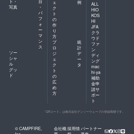
緒で魅
ト・
台
ェ
例
ALL
力ある
写真
・
ク
HIO
コンテ
パ
ト
ンツに
KOS
フ
の
改良し
HI
ォ
ます ・
作
JFA
PR動画
ー
り
クラ
に関し
マ
方
ウド
ては2
ン
プ
統
分〜3分
ファ
ス
ロ
計
未満を
ン
ソー
想定。
ジ
デ
ディ
かつ弊
シャ
ェ
ー
ング
社側の
ル
ク
タ
mac
構成に
グッ
ト
乗っ
hi-ya
ド
の
取って
補助
弊社主
広
金申
観で撮
め
請サ
影させ
方
ポー
て頂き
ト
ます
「QRコード」は株式会社デンソーウェーブの登録商標です。
© CAMPFIRE,
会社概
採用情
パートナー