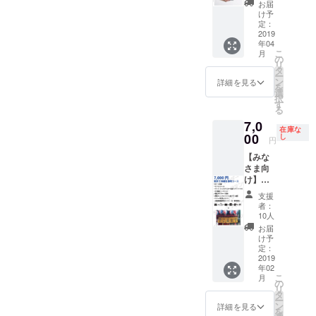
年春公
インタ
えさせ
ンクス
項】 ・
お届
開予
ビュー
ていた
メール
スポン
け予
定）に
しにい
だきま
・PR動
サー期
定：
掲載 ・
きます
す！！
画のエ
2019
間とし
年04
永続有
①フ
良い感
ンド
て〜
こ
月
料会員
リー
じで加
ロール /
2019/03
の
リ
プラン
ペー
工しま
特設
・
タ
ー
付
パー掲
す（プ
ページ
2019/04
ン
詳細を見る
を
（2019
載（店
ロマイ
御社名&
〜春予
選
択
年春公
頭紹介
ド風）
ロゴ&簡
定 ・PR
す
る
開予
用パン
また、
易PRの
動画な
7,0
定）
フレッ
サービ
掲載 ・
どは順
在庫な
【こん
トとし
ス内の
代表、
00
次2019
し
円
な方に
て配
特設
宮城
年入り
【みな
おすす
布） ②
ページ
（沖縄
ました
さま向
め】 ・
アテン
ができ
出身）
ら公開
け】東
「アテ
ダー・
ました
を登壇
されて
京で沖
ン
オウン
ら掲載
イベン
いきま
支援
縄を満
ダー」
ドメ
させて
トに呼
す ・登
者：
喫コー
を共に
ディア
いただ
べる権
壇orイ
10人
ス ・サ
盛り上
（2019
きま
利（過
ンタ
お届
ンクス
げてく
年春公
す！
去に
ビュー
け予
メール
れる企
開予
注：希
キャリ
定：
時の交
・グッ
2019
業・団
定）に
望者の
ア、フ
通費
年02
ズ（ロ
体様 ・
掲載 ・
み（携
リーラ
（同伴
こ
月
ゴス
地方盛
永続有
帯待ち
ンス、
の
者1人含
リ
テッ
り上げ
料会員
受けは
就職な
タ
む）は
ー
カー、
隊、地
プラン
１年間
どで登
ン
ご負担
詳細を見る
を
超クリ