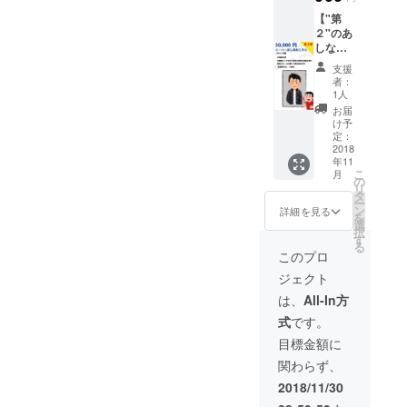
点でな
・フ
【こん
に入れ
旅プラ
小笠原
（エン
トの日
いです
リー
な方に
【"第
て圧倒
ン進呈
愛） ※
ジニア
程は、
が、初
ペー
おすす
２"のあ
的に称
・リ
日本国
のキャ
2019/02
期投資
パーや
め】 ・
しなが
えさせ
リース
内、海
リア相
/09(土)
として
特設
「アテ
おじさ
ていた
記念イ
外で多
談）は
支援
午後を
サービ
ページ
ン
ん向
だきま
ベント
数プラ
者：
得意で
予定し
スが拡
などは
ダー」
け】 ・
す！！
（開発
1人
イベー
す ・単
ていま
張する
本番リ
を共に
圧倒的
額縁は
秘話 / 開
トでア
お届
純に宮
す。 ※
にあた
リース
盛り上
名誉 他
いい感
発者交
け予
テン
城と話
沖縄居
り効果
後の反
げてく
のリ
じのに
定：
流会）
ダーと
したい
酒屋貸
が高ま
映とな
れる企
ターン
2018
しま
・繋が
して活
方 【注
切イベ
ります
ります
業・団
年11
は一切
す。 ま
る楽し
躍して
意事
ントの
こ
・今
・PR動
体様 ・
月
不要！
た、
の
さを実
いる小
項】 ・
日程
リ
後、イ
画や登
地方盛
という
サービ
タ
感！東
笠原愛
東京都
は、
ー
ンタ
壇など
り上げ
人向け
ス内の
ン
京アテ
詳細を見る
さんに
内でお
2019/02
を
ビュー
は順次
隊、地
です
特設
選
ンドお
アテン
願いし
/10(日)
択
などは
2019年
域活性
が、オ
ページ
す
試し権
ドして
ます。
夕方〜
る
高額な
入りま
化団
フィス
ができ
（アテ
このプロ
もらう
・お店
を予定
りま
したら
体、大
内にあ
ました
ン
体験会
などお
してい
す。初
公開さ
学や自
ジェクト
なた様
ら掲載
ダー：
【こん
任せし
ます。
回クラ
れてい
治体な
の写真
させて
小笠原
は、
All-In方
な方に
ます。
前日の
ファン
きます
ど ・ア
を額縁
いただ
愛） ※
おすす
全てご
リリー
のみの
・登壇
テンド
式
です。
に入れ
きま
日本国
め】 ・
馳走願
ス記念
効果で
orイン
する内
て圧倒
す！
内、海
目標金額に
一緒に
いま
パー
す
タ
容があ
的に称
注：希
外で多
リリー
す。 ※
ティと
ビュー
り、全
関わらず、
えさせ
望者の
数プラ
ス時の
リリー
一緒に
時の交
国に広
ていた
み
イベー
2018/11/30
イベン
ス記念
まとめ
通費
げたい
だきま
トでア
トを
イベン
て参加