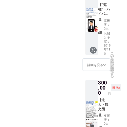
SNSア
（沖縄
おすす
所が大
カウン
出身）
【"究
め】 ・
前提 ・
トで宣
を登壇
極"・ハ
「アテ
五体満
伝 ・御
イベン
イパー
ン
足で帰
社プラ
トに呼
あしな
ダー」
れるお
支援
ン/ツ
べる権
がおじ
を共に
店を紹
者：
アーを
利（過
さん向
盛り上
0人
介して
インタ
去に
け】 ・
げてく
くれる
お届
ビュー
キャリ
圧倒的
れる企
け予
方 【注
しにい
ア、フ
名誉 他
業・団
定：
意事
きます
リーラ
のリ
2018
体様 ・
項】 ・
年11
①フ
ンス、
ターン
地方盛
アテン
こ
月
リー
就職な
は一切
り上げ
の
ド時の
リ
ペー
どで登
不要！
隊、地
タ
ご飲食
ー
パー掲
壇オ
という
域活性
ン
詳細を見る
費など
を
載（店
ファー
人向け
化団
選
交遊費
択
頭紹介
有） ・
です
体、大
す
も全て
る
用パン
宮城個
が、あ
学や自
ご負担
300
フレッ
人、
なた様
治体な
お願い
トとし
サービ
の写真
,00
ど ・ア
します
残り3
て配
スの
を私の
テンド
0
・２丁
円
布） ②
SNSア
スマ
する内
目よく
アテン
カウン
フォの
【法
容があ
わから
ダー・
トで宣
待ち受
人・観
り、全
ないの
オウン
伝 ・御
け画像
光団体
国に広
で、お
ドメ
社プラ
に入れ
向け】
げたい
任せし
支援
ディア
ン/ツ
て圧倒
松コー
方 【注
ます
者：
（2019
アーを
的に称
ス ・サ
意事
0人