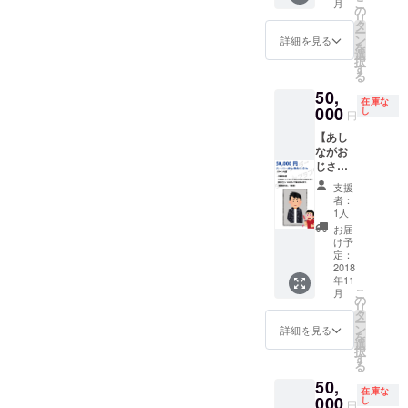
きます
ラン/ツ
ルティ
こ
月
クス
ルー
の
く権利
ン
・登壇
アーに
ング(提
リ
メール
プ」FB
タ
（サシ
ダー」
orイン
して納
案)し、
ー
・グッ
グルー
ン
飲み、
詳細を見る
を共に
タ
品しま
制作も
を
ズ（ロ
プ招待
選
仲間同
盛り上
ビュー
す）
代行 ・
択
ゴス
・開発
す
伴OK）
げてく
時の交
【注意
御社限
る
テッ
チーム
【こん
れる方
通費
事項】
定のツ
50,
カー、
のオリ
な方に
・代
（同伴
・フ
アーPR
在庫な
超クリ
000
ジナル
し
おすす
表、宮
円
者1人含
リー
紹介用
アファ
旅プラ
め】 ・
城の地
む）は
ペー
動画を
【あし
イル）
ン進呈
一緒に
元であ
ご負担
パーは
作成し
ながお
・PR動
・リ
リリー
る沖縄
お願い
都内の
弊社新
じさん
画のエ
リース
ス時の
居酒屋
します
協力コ
設アカ
向け】
ンド
記念イ
イベン
で一緒
支援
・限定
ワーキ
ウント
・圧倒
ロール
ベント
トを
者：
に盛り
FB希望
ングス
に掲載
的名誉
に掲載
（開発
1人
祝って
上がり
の際は
ペー
・オス
他のリ
・「ア
秘話 / 開
くれる
お届
たい方
個人で
ス、こ
スメの
ターン
テン
発者交
け予
方 ・
【注意
「みな
れから
ツ
は一切
ダー支
定：
流会）
「アテ
事項】
さま向
制作予
アー・
不要！
2018
援者様
・繋が
ン
・参加
け」ご
定のア
プラン
年11
という
限定グ
る楽し
ダー」
費は別
支援を
テン
として
こ
月
人向け
ルー
の
さを実
を共に
途ご負
お願い
ダー・
広告枠
リ
です
プ」FB
タ
感！東
盛り上
担
します
オウン
掲載
ー
が、オ
グルー
ン
京アテ
詳細を見る
げてく
（3000
【期待
ドメ
（メル
を
フィス
プ招待
選
ンドお
れる方
円想
効果】
ディア
マガ/オ
択
内にあ
・開発
す
試し権
・悩
定） ※
・メ
に設
ウンド
る
なた様
チーム
（アテ
み、相
リリー
ディア
置・掲
メディ
50,
の写真
のオリ
ン
談した
ス記念
在庫な
は現時
載予定
ア）
を額縁
000
ジナル
し
ダー：
い方
円
イベン