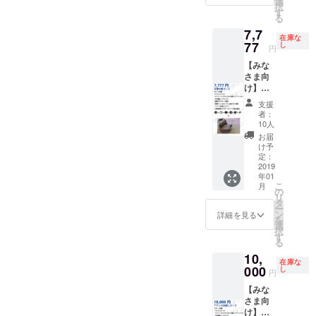
域活性
付
設定し
壇オ
選
お願い
択
アファ
化団
（2019
ま
ファー
す
します
る
イル）
体、大
年春公
す。）
有） ・
・限定
7,7
・PR動
学や自
開予
※ただ
宮城個
FB希望
在庫な
画のエ
77
治体な
定） ・
し、色
人、
し
の際は
円
ンド
ど ・ア
弊社の
んな意
サービ
個人で
【みな
ロール
テンド
旅行マ
味でリ
スの
「みな
さま向
に掲載
する内
ニアを
スキー
SNSア
さま向
け】天
・「ア
容があ
引率
な行為
カウン
け」ご
使の恵
テン
り、全
し、御
のた
トで宣
支援を
支援
コース
ダー支
国に広
社様プ
め、勘
伝 ・御
お願い
者：
・サン
援者様
げたい
ラン/ツ
違いさ
社プラ
10人
します
クス
限定グ
方 【注
アーを
れそう
ン/ツ
【期待
お届
メール
ルー
意事
コンサ
なら激
アーを
け予
効果】
・グッ
プ」FB
定：
項】 ・
ルティ
しく否
インタ
・メ
ズ（ロ
2019
グルー
フリー
ング(提
定する
ビュー
ディア
年01
ゴス
プ招待
ペー
案)し、
ような
しにい
は現時
こ
月
テッ
・開発
の
パーは
制作も
コメン
きます
点でな
リ
カー、
チーム
タ
都内の
代行
トを入
①フ
いです
ー
超クリ
のオリ
ン
協力コ
【こん
れるか
リー
詳細を見る
が、初
を
アファ
ジナル
選
ワーキ
な方に
もしれ
ペー
期投資
択
イル）
旅プラ
す
ングス
おすす
ませ
パー掲
として
る
・PR動
ン進呈
ペー
め】 ・
ん。 女
載（店
サービ
10,
画のエ
・リ
ス、こ
「アテ
性なら
頭紹介
スが拡
在庫な
ンド
000
リース
し
れから
ン
過剰に
用パン
張する
円
ロール
記念イ
制作予
ダー」
猛ア
フレッ
にあた
【みな
に掲載
ベント
定のア
を共に
ピール
トとし
り効果
さま向
・「ア
（開発
テン
盛り上
するか
て配
が高ま
け】
テン
秘話 / 開