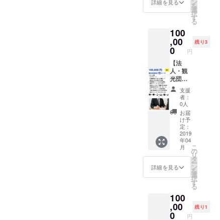
ページ
インタ
ン
詳細を見る
め】 ・
登壇時
は飲
を
縄では
御社名&
ビュー
選
一緒に
の交通
食、お
択
ないの
ロゴ&簡
しにい
す
リリー
費（同
酒提供
る
でご注
易PRの
きます
ス時の
伴者1人
可、そ
意くだ
100
掲載 ・
（オウ
イベン
含む）
の場で
さい！
代表、
,00
ンドメ
トを
残り3
はご負
食べら
宮城
ディア
0
祝って
担お願
円
れる＆
（沖縄
掲載
くれる
いしま
加工食
出身）
【法
*2） ・
方 ・
す ・限
品のみ
を登壇
人・観
宮城個
「アテ
定FB希
可能 ・
イベン
光団体
人の
ン
望の際
小ス
トに呼
向け】
SNSア
ダー」
は個人
支援
ペース
べる権
竹コー
カウン
を共に
者：
で「み
をご用
利（過
ス ・サ
トでス
0人
盛り上
なさま
意しま
去に
ンクス
ポン
げてく
お届
向け」
す。宣
キャリ
メール
サー契
け予
れる方
ご支援
伝やパ
ア、フ
・PR動
約
定：
・乗り
をお願
ンフ
リーラ
画のエ
2019
（*1）
気でな
いしま
レット
年04
ンス、
ンド
・永続
い代表
す
などは
こ
月
就職な
ロール /
有料会
の
の宮城
御社で
リ
どで登
特設
員プラ
タ
を○○
お願い
ー
壇オ
ページ
ン付
ン
詳細を見る
バーへ
しま
を
ファー
御社名&
（2019
選
アテン
す。
択
有） ・
ロゴ&簡
年夏公
す
ドした
る
宮城個
易PRの
開予
い方 ・
100
人、
掲載 ・
定）
ぼった
サービ
代表、
,00
【こん
くりさ
残り1
スの
宮城
な方に
0
れない
円