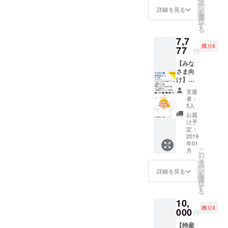
援者様
タ
がある
ー
は参加
限定グ
ン
支援者
詳細を見る
を
権利
ルー
選
が参加
択
有！ ・
プ」FB
す
しま
る
サンク
グルー
す。 ・
7,7
スメー
プ招待
FBグ
残り5
ル ・
77
・開発
ループ
円
グッズ
チーム
100人以
【みな
（ロゴ
のオリ
上 ・リ
さま向
ステッ
ジナル
リース
け】天
カー、
旅プラ
記念イ
使の恵
超クリ
ン進呈
ベント
支援
コー
アファ
・リ
参加50
者：
ス （第
イル）
リース
5人
人見込
２弾）
・PR動
記念イ
み に対
お届
・サン
画のエ
ベント
け予
してプ
クス
ンド
定：
（開発
チ宣伝
メール
2019
ロール
秘話 / 開
ができ
年01
・グッ
に掲載
発者交
ます。
こ
月
ズ（ロ
・「ア
の
流会）
（FB投
リ
ゴス
テン
タ
・都内
稿は
ー
テッ
ダー支
ン
の沖縄
詳細を見る
我々も
を
カー、
援者様
選
居酒屋
コメン
択
超クリ
限定グ
す
を貸し
トして
る
アファ
ルー
切っ
盛り上
10,
イル）
プ」FB
て、沖
げま
残り3
・PR動
000
グルー
縄を感
す）
円
画のエ
プ招待
じる飲
【注意
【特産
ンド
・開発