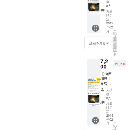
縄を満
販売不
これ ・
※リリー
者：
喫コー
可）
人生
8人
ス記念
ス（第
【こん
観、ビ
イベン
お届
２弾）
な方に
ジネス
け予
トの日
※第１弾
おすす
定：
やキャ
程は、
を購入
2019
め】 ・
リアに
2019/02
年02
した方
地方の
ついて
/09(土)
こ
月
は参加
特産品
の
・単に
午後を
リ
権利
や商品
タ
喋りた
予定し
ー
有！ ・
を扱う
ン
いだけ
詳細を見る
ていま
を
サンク
法人様
選
でも全
す。
択
スメー
もしく
す
然OKで
る
ル ・
は団体
す
7,2
グッズ
様 ・商
※Googl
残り10
（ロゴ
00
品や旅
eハング
円
ステッ
プラン
アウト
【10席
カー、
をPRし
使おう
増枠！
超クリ
たい方
と思っ
みなさ
アファ
・お手
てま
ま向
イル）
軽なPR
す。 事
支援
け】東
・PR動
をした
前にFB
者：
京で沖
画のエ
い方
0人
とかで
縄を満
ンド
【参
繋がれ
お届
喫コー
ロール
考】 少
け予
れば。
ス（第
に掲載
定：
なくと
２弾）
2019
・「ア
もアテ
年02
※第１弾
テン
ンダー
こ
月
を購入
ダー支
の
に興味
リ
した方