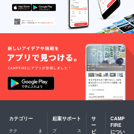
ンツに
・PR動
アテン
改良し
画や登
ドお試
ます
壇など
し権の
は順次
リター
2019年
ン実行
入りま
は東京
したら
都内に
公開さ
て、
れてい
2018/12
きます
/26(水)1
・登壇
3時〜18
orイン
時を予
タ
定して
ビュー
いま
時の交
す。 ※
通費
リリー
（同伴
ス記念
者1人含
イベン
む）は
トの日
ご負担
程は、
お願い
2019/02
します
/09(土)
・限定
午後を
FB希望
予定し
の際は
ていま
カテゴリー
起案サポート
サ
CAMP
個人で
す。
ー
FIRE
「みな
さま向
テク
ま
プ
ス
ビ
につい