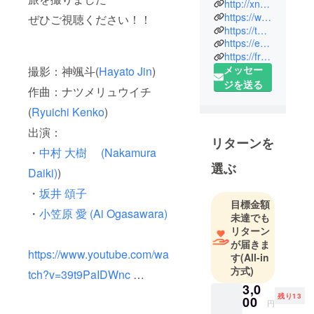
沖縄で残業
http://xn--se-ij7e50l.jp/
300時間を超
https://www.facebook.com/hiroshi.miyagi.96
ぜひご視聴ください！！
https://twitter.com/2nd_carrier
える社畜SE
https://engineer-2nd-carrier.com/
🐷→フリー
https://from-to.biz/
SE→キャリ
メッセー
撮影：神颯斗(
Hayato Jin
)
アコンサル
ジを送る
作曲：ナツメリュウイチ
→FromTo設
立。エンジ
(
Ryuichi Kenko
)
ニアコミュ
出演：
「E2C」運
リターンを
・
中村 大樹 (Nakamura
営。 地域盛
選ぶ
り上げ隊・
Daiki)
)
地元民・旅
・
坂井 頌子
プロ達が旅
目標金額
・
小笠原 愛 (Ai Ogasawara)
程プランを
未達でも
リターン
シェア＆ア
が届きま
テンドして
https://www.youtube.com/wa
す
(All-in
活躍できる
方式)
tch?v=39t9PaIDWnc
…
サービス(販
3,0
売可)『#アテ
残り13
00
円
ンダー』開