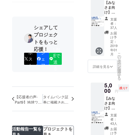
【みな
発中🔥
さま向
け】お
気持ち
支援
投げ銭
者：
シェアして
コース
37人
・サン
お届
プロジェク
クス
け予
トをもっと
メール
定：
・グッ
2019
応援！
LIN
年01
ズ（ロ
ポ
シ
こ
月
Eで
ゴス
の
ス
ェ
リ
テッ
タ
送
ー
ト
ア
カー＆
ン
詳細を見る
る
を
超クリ
選
択
アファ
す
る
イル）
5,0
・PR動
残り7
画のエ
00
円
ンド
【応援者の声-
タイムバンク証
【みな
ロール
Part9】地球ワク
券に掲載されま
さま向
に掲載
ワク探検隊 兼 旅
した！！
け】リ
・「ア
リース
するスナック
テン
支援
祝い
ダー支
「さすらい」 隊
者：
コース
援者様
43人
長さん 小笠原 愛
・サン
限定グ
活動報告一覧を
プロジェクトを
お届
さん 副隊長さん
クス
ルー
け予
見る
見る
Mariko Marysha