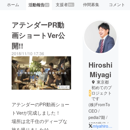
ホーム
支援者
仲間募集
コメント
活動報告
99+
22
アテンダーPR動
画ショートVer公
開!!
2018/11/10 17:36
Hiroshi
Miyagi
東京都
初めてのプ
ロジェクト
です
アテンダーのPR動画ショー
(株)FromTo
CEO /
トVerが完成しました！
pedia7期 /
場所は北千住のディープな
1986世代 /
miyahiro_fromto
旅を撮りました^^