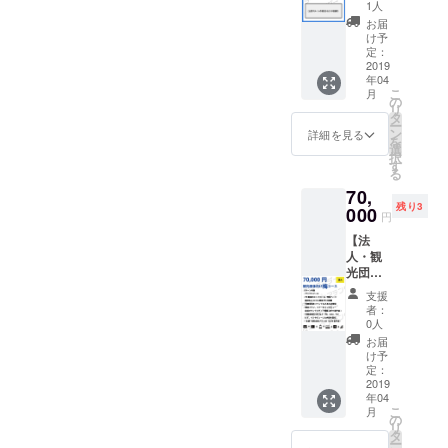
て参加
りみど
ていた
流会）
1人
ダー・
盛り上
す。 ※
す。 ※
も可能
りお得
だきま
・新宿
オウン
お届
げま
リリー
沖縄居
です^^
コース
す！！
２丁目
け予
ドメ
す）
ス記念
酒屋貸
※場所は
・PR動
額縁は
定：
で、代
ディア
【注意
イベン
切イベ
東京都
画のエ
2019
いい感
表宮城
に掲載
事項】
トの日
ントの
内で
年04
ンド
じのに
を連れ
予定 ・
・こち
程は、
こ
日程
月
す。沖
ロール /
しま
の
回せる
特設
らは協
2019/02
リ
は、
縄では
特設
す。 ま
タ
権利 そ
ページ
賛団体
/09(土)
ー
2019/02
ないの
ページ
た、
ン
こまで
詳細を見る
などはβ
とは別
午後を
を
/11(月
でご注
御社名&
サービ
選
乗り気
版リ
です。
予定し
択
祝)18
意くだ
ロゴ&簡
ス内の
す
でない
リース
・限定
ていま
る
時〜を
さい！
易PRの
特設
ので高
後の反
FB希望
す。
予定し
70,
掲載 ・
ページ
めに設
映とな
の際は
ていま
残り3
代表、
000
ができ
定して
ります
円
個人で
す。前
宮城
ました
ます。
・PR動
「みな
日のリ
【法
（沖縄
ら掲載
○○バー
画や登
さま向
リース
人・観
出身）
させて
の費用
壇など
け」ご
記念
光団体
を登壇
いただ
は出し
は順次
支援を
パー
向け】
イベン
きま
てくだ
2019年
支援
お願い
ティと
梅コー
トに呼
す！
さい。
者：
入りま
します
一緒に
ス ・サ
べる権
注：希
0人
でも当
したら
・プチ
まとめ
ンクス
利（地
望者の
日は楽
お届
公開＆
告知の
て参加
メール
方の働
み、１
け予
しむ予
利用可
みにな
も可能
・PR動
き方な
定：
年間
定で
能で
ります
です^^
画のエ
2019
ど） ・
す。
す。別
・リ
※場所は
年04
ンド
御社プ
【こん
途調整
リース
こ
月
東京都
ロール /
ラン/ツ
の
な方に
可能で
記念イ
リ
内で
特設
アーを
タ
おすす
す。 ・
ベント
ー
す。沖