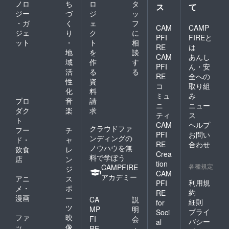
け」ご
ノロ
ち
ロ
タ
ス
て
支援を
ジー
づ
ジ
ッ
お願い
・ガ
く
ェ
フ
します
CAM
CAMP
ジェ
り
ク
に
【期待
PFI
FIREと
効果】
ット
・
ト
相
RE
は
・サー
地
を
談
CAM
あんし
ビス用
域
作
す
の
PFI
ん・安
活
る
る
Youtub
RE
全への
性
資
eアカウ
コ
取り組
ントは
化
料
ミュ
み
新設と
プロ
音
請
ニ
ニュー
なり、
ダク
楽
求
アクセ
ティ
ス
ト
ス効果
CAM
ヘルプ
クラウドファ
フー
チ
は低い
PFI
お問い
ンディングの
ですが
ド・
ャ
RE
合わせ
自由に
ノウハウを無
飲食
レ
Crea
シェア
料で学ぼう
店
ン
tion
可能で
各種規定
CAMPFIRE
ジ
す ・オ
CAM
アカデミー
アニ
ス
ウンド
利用規
PFI
メ・
ポ
メディ
約
RE
アは未
漫画
ー
CA
説
細則
for
構築と
ツ
MP
明
プライ
Soci
なりま
ファ
映
FI
会
すが、
バシー
al
ッ
像
RE
・