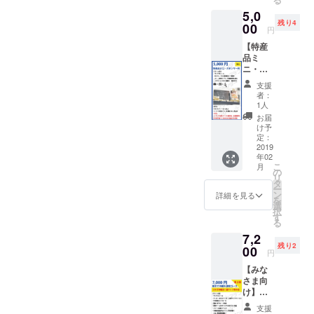
イル）
ン進呈
5,0
・PR動
・リ
残り4
画のエ
00
リース
円
ンド
記念イ
【特産
ロール
ベント
品ミ
に掲載
（開発
ニ・ス
・「ア
秘話 / 開
ポン
テン
発者交
支援
サー
ダー支
流会）
者：
枠】 ・
援者様
【こん
1人
サンク
限定グ
な方に
お届
スメー
ルー
おすす
け予
ル ・FB
プ」FB
定：
め】 ・
グルー
2019
グルー
一緒に
年02
プに宣
プ招待
リリー
こ
月
伝投稿
・オン
の
ス時の
リ
（１種
ライン
タ
イベン
ー
類） ・
なんで
ン
トを
詳細を見る
を
リリー
も相談
選
祝って
択
ス記念
（60
す
くれる
る
イベン
分）
方 ・
7,2
ト商品
【こん
「アテ
残り2
設置＆
00
な方に
ン
円
宣伝
おすす
ダー」
【みな
（チラ
め】 ・
を共に
さま向
シorパ
アテン
盛り上
け】東
ネル設
ダーで
げてく
京で沖
置可、
のあれ
れる方
支援