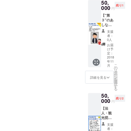
トの日
50,
イル）
【こん
なくと
・悩
事項】
程は、
残り1
・PR動
000
な方に
もアテ
み、相
円
・参加
2019/02
画のエ
おすす
ンダー
談した
費は別
/09(土)
【"第
ンド
め】 ・
に興味
い方
途ご負
午後を
３"のあ
ロール
「アテ
がある
（エン
担
予定し
しなが
に掲載
ン
支援者
ジニア
（3000
ていま
おじさ
・「ア
ダー」
が参加
のキャ
支援
円想
す。 ※
ん向
テン
を共に
しま
者：
リア相
定） ・
沖縄居
け】 ・
ダー支
盛り上
0人
す。 ・
談）は
第１弾
酒屋貸
圧倒的
援者様
げてく
FBグ
お届
得意で
購入さ
切イベ
名誉 他
限定グ
れる企
け予
ループ
す ・単
れた方
ントの
のリ
ルー
定：
業・団
100人以
純に宮
は参加
日程
ターン
2018
プ」FB
体様 ・
上 ・リ
城と話
権利有
は、
年11
は一切
グルー
地方盛
リース
したい
・18
こ
2019/02
月
不要！
プ招待
の
り上げ
記念イ
方 【注
時〜22
リ
/11(月
という
・開発
タ
隊、地
ベント
意事
時を予
ー
祝)18
人向け
チーム
ン
域活性
詳細を見る
参加50
項】 ・
定して
を
時〜を
です
のオリ
選
化団
人見込
東京都
います
択
予定し
が、オ
ジナル
す
体、大
み に対
内でお
※リリー
る
ていま
フィス
旅プラ
学や自
してプ
願いし
ス記念
す。前
50,
内にあ
ン進呈
治体な
チ宣伝
ます。
イベン
日のリ
残り2
なた様
000
・リ
ど 【注
ができ
円
・お店
トの日
リース
の写真
リース
意事
ます。
などお
程は、
記念
【法
を額縁
記念イ
項】 ・
（FB投
任せし
2019/02
パー
人・観
に入れ
ベント
2019年
稿は
ます。
/09(土)
ティと
光団体
て圧倒
（開発
春制作
我々も
全てご
午後を
一緒に
向け】
的に称
秘話 / 開
予定の
コメン
支援
馳走願
予定し
まとめ
よりど
えさせ
発者交
アテン
者：
トして
いま
ていま