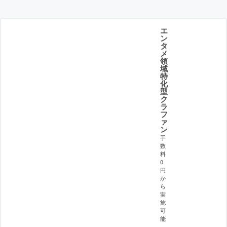
エ
ン
タ
メ
領
域
特
化
型
ク
ラ
フ
ァ
ン
手
数
料
0
円
か
ら
実
施
可
能
。