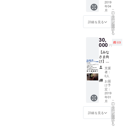
る沖縄
の場で
画のエ
2019
ト商品
ランチ /
おすす
居酒屋
食べら
年04
ンド
販売 &
ディ
め】 ・
で一緒
れる＆
こ
月
ロール /
イベン
の
ナー連
一緒に
に盛り
加工食
リ
特設
ト時5分
タ
れてい
リリー
上がり
品のみ
ー
ページ
プレゼ
ン
く権利
詳細を見る
ス時の
たい方
可能 ・
を
御社名&
ン権
選
（サシ
イベン
【注意
小ス
択
ロゴ&簡
【こん
す
飲み、
トを
事項】
ペース
る
易PRの
な方に
仲間同
祝って
・参加
をご用
30,
掲載 ・
おすす
伴OK）
くれる
費は別
意しま
残り3
代表、
000
め】 ・
【こん
方 ・
円
途ご負
す。宣
宮城
地方の
な方に
「アテ
担
伝やパ
【みな
（沖縄
特産品
おすす
ン
（3000
ンフ
さま向
出身）
や商品
め】 ・
ダー」
円想
レット
け】新
を登壇
を扱う
一緒に
を共に
定） ・
などは
宿２丁
イベン
法人様
リリー
盛り上
支援
第１弾
御社で
目アテ
トに呼
もしく
ス時の
者：
げてく
購入さ
お願い
ンドす
べる権
は団体
0人
イベン
れる方
れた方
しま
る権利
利（過
様 ・商
トを
お届
・代
は参加
す。
・サン
去に
品や旅
け予
祝って
表、宮
権利有
クス
キャリ
定：
プラン
くれる
城の地
・18
メール
2019
ア、フ
をPRし
方 ・
元であ
時〜22
年01
・グッ
リーラ
たい方
「アテ
る沖縄
時を予
こ
月
ズ（ロ
ンス、
の
・お手
ン
居酒屋
定して
リ
ゴス
就職な
タ
軽なPR
ダー」
で一緒
います
ー
テッ
どで登
ン
をした
詳細を見る
を共に
に盛り
※リリー
を
カー、
壇オ
選
い方
盛り上
上がり
ス記念
択
超クリ
ファー
す
【参
げてく
たい方
イベン
る
アファ
有）
考】 少
れる方
【注意