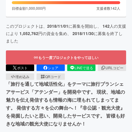
目標金額
1,000,000
円
支援者数
142
人
このプロジェクトは、
2018/11/01
に募集を開始し、
142
人の支援
により
1,052,762
円の資金を集め、
2018/11/30
に募集を終了し
ました
もう一度プロジェクトをやってほしい
ポスト
シェア
LINEで送る
URLコピー
埋め込み
QRコード
「旅行を通して地域活性化」をテーマに旅行プランシェ
アサービス「アテンダー」を開発中です。 現状、地域の
魅力を伝え発信するも情報の海に埋もれてしまってま
す。 発信する方々を公の舞台へ！『非公認・観光大使』
を発掘したいと思い、開発したサービスです。 皆様も好
きな地域の観光大使になりませんか！