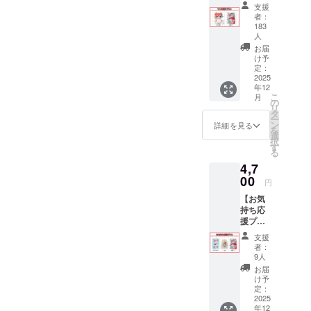
ン】 ・
画像は
支援
ぬいぐ
イメー
者：
るみ 1
ジで
183
点 ・記
す。 金
人
念カー
額には
お届
ド 1点
消費税
け予
画像は
定：
（10%
2025
イメー
）と送
年12
ジで
料990円
こ
月
す。 金
の
を含ん
リ
額には
タ
でおり
ー
消費税
ン
ます。
詳細を見る
を
（10%
選
択
）と送
す
る
料990円
4,7
を含ん
00
でおり
円
ます。
【お気
持ち応
援プラ
ン】 ・
支援
マルチ
者：
ステッ
9人
カー 1
お届
点 ・巾
け予
着 1点
定：
・記念
2025
年12
カー