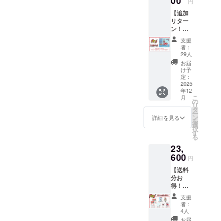
00
円
◾️営業日のご
【追加
案内
リター
ン！】
営業時間：
マウス
平日 10:00〜
支援
パッド
者：
18:00 (土日
プラン
29人
・マウ
祝、年末年
お届
スパッ
け予
始除く)
ド ※画
定：
※お問い合わ
像はイ
2025
年12
メージ
せから3営業
こ
月
です。
の
日以内にご
リ
金額に
タ
ー
は消費
返信させて
ン
詳細を見る
を
税
選
いただきま
択
（10%
す
る
す。
）と送
23,
料990円
※ ご質問に
を含ん
600
円
よってはお
でおり
【送料
応えできか
ます。
分お
ねる場合も
得！】
ございま
シン
支援
いっぱ
す。
者：
いプラ
4人
ン 送料
お届