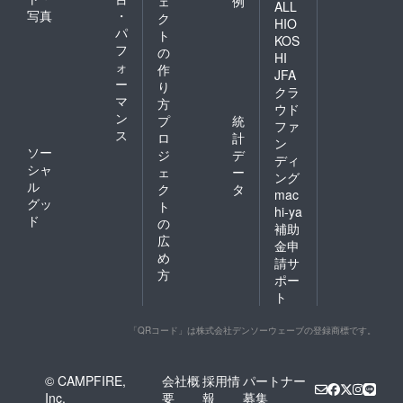
ェ
例
ALL
写真
・
ク
HIO
パ
ト
KOS
フ
の
HI
ォ
作
JFA
ー
り
クラ
マ
方
ウド
ン
プ
統
ファ
ス
ロ
計
ン
ソー
ジ
デ
ディ
シャ
ェ
ー
ング
ル
ク
タ
mac
グッ
ト
hi-ya
ド
の
補助
広
金申
め
請サ
方
ポー
ト
「QRコード」は株式会社デンソーウェーブの登録商標です。
© CAMPFIRE,
会社概
採用情
パートナー
Inc.
要
報
募集