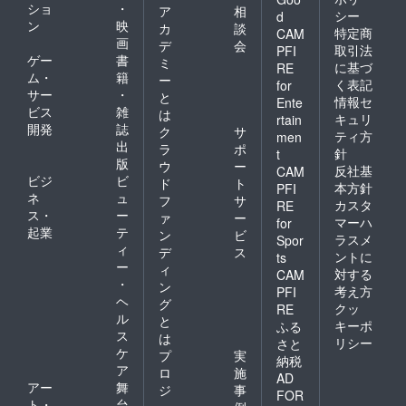
ショ
・
ア
相
シー
d
ン
映
カ
談
特定商
CAM
画
デ
会
取引法
PFI
ゲー
書
ミ
に基づ
RE
ム・
籍
ー
く表記
for
サー
・
と
情報セ
Ente
ビス
雑
は
キュリ
rtain
開発
誌
ク
サ
ティ方
men
出
ラ
ポ
針
t
版
ウ
ー
反社基
CAM
ビジ
ビ
ド
ト
本方針
PFI
ネ
ュ
フ
サ
カスタ
RE
ス・
ー
ァ
ー
マーハ
for
起業
テ
ン
ビ
ラスメ
Spor
ィ
デ
ス
ントに
ts
ー
ィ
対する
CAM
・
ン
考え方
PFI
ヘ
グ
クッ
RE
ル
と
キーポ
ふる
ス
は
リシー
さと
ケ
プ
実
納税
ア
ロ
施
AD
アー
舞
ジ
事
FOR
ト・
台