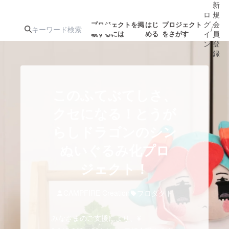
新
ロ
規
グ
会
プロジェクトを掲
はじ
プロジェクト
/
載するには
める
をさがす
イ
員
ン
登
録
人気のプロ
注目のリ
注目の新着プロ
募集終了が近いプ
もうすぐ公開
このふてぶてしさ、
ジェクト
ターン
ジェクト
ロジェクト
されます
クセになる！とうが
らしドラゴンのシン
アート・写真
音楽
ぬいぐるみ化プロ
テクノロジー・ガジェット
ジェクト！
ゲーム・サ
映像・映画
書籍・雑誌
CAMPFIRE Creation
プロダクト
みなさまのご支援により、¥
ビジネス・起業
チャレンジ