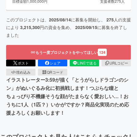
目標金額
1,000,000
円
支援者数
275
人
このプロジェクトは、
2025/08/14
に募集を開始し、
275
人の支援
により
3,215,300
円の資金を集め、
2025/09/15
に募集を終了し
ました
もう一度プロジェクトをやってほしい
124
ポスト
シェア
LINEで送る
URLコピー
埋め込み
QRコード
イラストレーター3:59が描く「とうがらしドラゴンのシ
ン」がぬいぐるみ化に初挑戦します！つぶらな瞳と
ちょっぴり不機嫌そうな顔がたまらなく愛おしい…！お
うちに1人（1匹？）いかがですか？商品化実現のため応
援よろしくお願いします！
このプロジェクトを見た人はこちらもチェックし