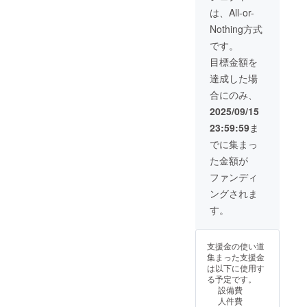
・マグ
は、All-or-
カッ
Nothing方式
プ 1点
・記念
です。
カー
目標金額を
ド 1点
●色紙イ
達成した場
ラスト
合にのみ、
はイ
メージ
2025/09/15
画像に
23:59:59
ま
なりま
す。 ●
でに集まっ
必ず備
た金額が
考欄
に、色
ファンディ
紙に入
ングされま
れる宛
名をご
す。
記入く
ださ
い。 ●
支援金の使い道
宛名の
集まった支援金
必要が
は以下に使用す
ない場
る予定です。
合は
設備費
「宛名
人件費
不要」