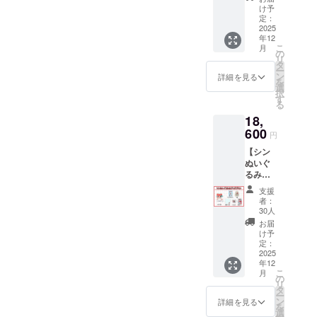
◾️ プライバ
1,100円
け予
分割引
定：
シーポリ
になっ
2025
シー
年12
ている
こ
月
お得な
お問い合わ
の
リ
プラン
タ
せ内容に関
ー
です。
ン
詳細を見る
を
しては、プ
・ぬい
選
択
ぐる
ライバシー
す
る
み 2点
ポリシーに
18,
・マル
準じて管理
チス
600
円
テッ
させていた
【シン
カー 1
だきます。
ぬいぐ
点 ・巾
るみ＆
着 1点
グッズ
・刺繍
支援
プラ
ハンカ
者：
ン】 ・
チ 1点
30人
ぬいぐ
・マグ
お届
るみ 1
カッ
け予
点 ・マ
プ 1点
定：
ルチス
2025
・記念
年12
テッ
カー
こ
月
カー 1
ド 1点
の
リ
点 ・巾
画像は
タ
ー
着 1点
イメー
ン
詳細を見る
を
・刺繍
ジで
選