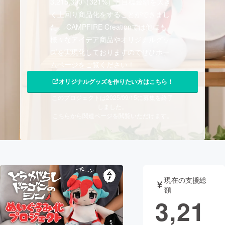
3,215,300（321%）と目標金額を大き
く上回り商品化をすることができまし
まちづくり・地域活性化
た。 CAMPFIRE Creationでは他にも
様々なアイデア商品やオリジナルグッ
CAMPFIRE for Social Good
CAMPFIRE Creation
ズを実現化しておりますのでぜひホー
ムページをご覧ください！
CAMPFIREふるさと納税
machi-ya
コミュニティ
オリジナルグッズを作りたい方はこちら！
このプロジェクトは2025/09/15に募集を終了
しました。
こちらから関連ページを閲覧いただけます。
現在の支援総
額
3,21