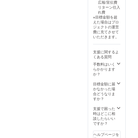
広報/宣伝費
とご記
リターン仕入
入くだ
れ費
さい。
※目標金額を超
●備考欄
えた場合はプロ
記入後
ジェクトの運営
の宛名
費に充てさせて
変更は
いただきます。
不可と
なって
おりま
支援に関するよ
す。 画
くある質問
像はイ
メージ
手数料はいく
です。
らかかります
金額に
か？
は消費
税
目標金額に届
（10%
かなかった場
）と送
合どうなりま
料990円
すか？
を含ん
でおり
支援で困った
ます。
時はどこに相
談したらいい
ですか？
ヘルプページを