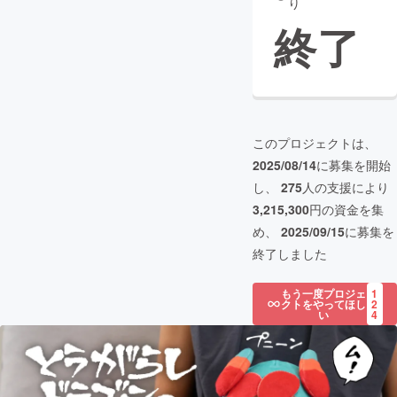
り
終了
このプロジェクトは、
2025/08/14
に募集を開始
し、
275
人の支援により
3,215,300
円の資金を集
め、
2025/09/15
に募集を
終了しました
もう一度プロジェ
1
クトをやってほし
2
い
4