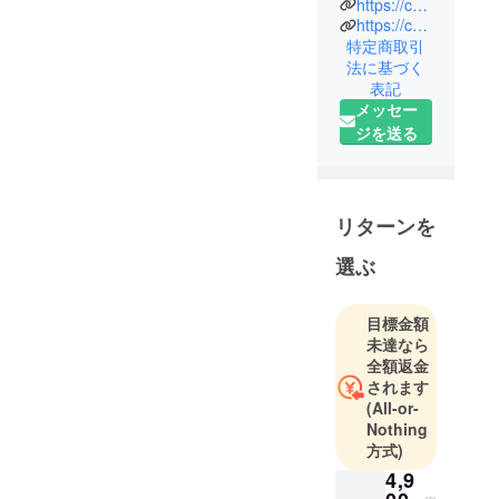
エーショ
https://camp-fire.jp/privacy
https://camp-fire.jp/inquiries
ン）」は、
特定商取引
株式会社
法に基づく
CAMPFIRE
表記
の商品企画
メッセー
チームで
ジを送る
す。
クラウド
ファンディ
ングでの商
リターンを
品化実現を
選ぶ
目指して、
クリエイ
ターとのコ
目標金額
未達なら
ラボ企画や
全額返金
自社オリジ
されます
ナルのアイ
(All-or-
テム企画を
Nothing
行ってま
方式)
す。
4,9