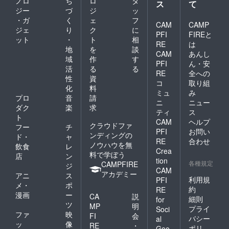
ノロ
ち
ロ
タ
ス
て
ジー
づ
ジ
ッ
・ガ
く
ェ
フ
CAM
CAMP
ジェ
り
ク
に
PFI
FIREと
ット
・
ト
相
RE
は
地
を
談
CAM
あんし
域
作
す
PFI
ん・安
活
る
る
RE
全への
性
資
コ
取り組
化
料
ミュ
み
プロ
音
請
ニ
ニュー
ダク
楽
求
ティ
ス
ト
CAM
ヘルプ
クラウドファ
フー
チ
PFI
お問い
ンディングの
ド・
ャ
RE
合わせ
ノウハウを無
飲食
レ
Crea
料で学ぼう
店
ン
tion
各種規定
CAMPFIRE
ジ
CAM
アカデミー
アニ
ス
利用規
PFI
メ・
ポ
約
RE
漫画
ー
CA
説
細則
for
ツ
MP
明
プライ
Soci
ファ
映
FI
会
バシー
al
ッ
像
RE
・
ポリ
Goo