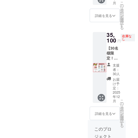
こ
月
ド 1点
の
リ
画像は
タ
ー
イメー
ン
詳細を見る
を
ジで
選
択
す。 金
す
る
額には
35,
消費税
在庫な
（10%
100
し
円
）と送
【30名
料660円
様限
を含ん
定！】
でおり
直筆色
ます。
支援
紙プラ
者：
ン ・ぬ
30人
いぐる
お届
み 1点
け予
・直筆
定：
色紙 1
2025
年12
点 ・マ
こ
月
ルチス
の
リ
テッ
タ
ー
カー 1
ン
詳細を見る
を
点 ・巾
選
択
着 1点
す
る
・刺繍
このプロ
ハンカ
ジェクト
チ 1点