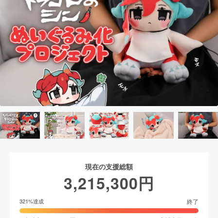
現在の支援総額
3,215,300
円
終了
321
%達成