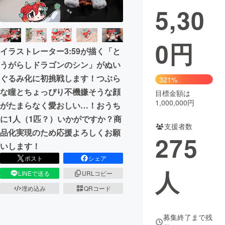
5,30
0
円
イラストレーター3:59が描く「と
うがらしドラゴンのシン」がぬい
ぐるみ化に初挑戦します！つぶら
321%
な瞳とちょっぴり不機嫌そうな顔
目標金額は
1,000,000円
がたまらなく愛おしい…！おうち
に1人（1匹？）いかがですか？商
支援者数
品化実現のため応援よろしくお願
275
いします！
ポスト
シェア
人
LINEで送る
URLコピー
埋め込み
QRコード
募集終了まで残