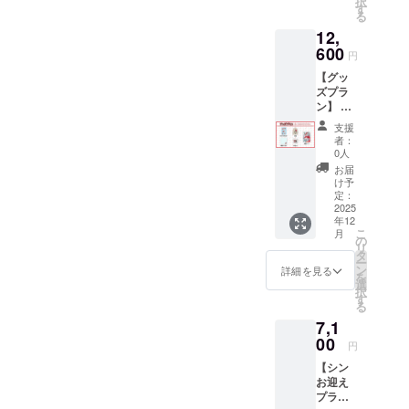
択
ハンカ
す。 金
す
る
チ 1点
額には
12,
・マグ
消費税
カッ
600
（10%
円
プ 1点
）を含
【グッ
・記念
んでお
ズプラ
カー
りま
ン】 ※
ド 1点
す。
ぬいぐ
画像は
支援
るみは
イメー
者：
含まれ
ジで
0人
ており
す。 金
お届
ませ
額には
け予
ん。 ・
消費税
定：
マルチ
2025
（10%
年12
ステッ
）と送
こ
月
カー 1
料990円
の
リ
点 ・巾
を含ん
タ
ー
着 1点
でおり
ン
詳細を見る
を
・刺繍
ます。
選
択
ハンカ
す
る
チ 1点
7,1
・マグ
カッ
00
円
プ 1点
【シン
・記念
お迎え
カー
プラ
ド 1点