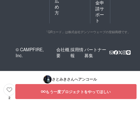
広
金申
め
請サ
方
ポー
ト
「QRコード」は株式会社デンソーウェーブの登録商標です。
© CAMPFIRE,
会社概
採用情
パートナー
Inc.
要
報
募集
さとみき
さんへアンコール
もう一度プロジェクトをやってほしい
2