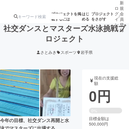
新
ロ
規
グ
会
プロジェクトを掲
はじ
プロジェクト
/
載するには
める
をさがす
イ
員
ン
登
社交ダンスとマスターズ水泳挑戦プ
録
ロジェクト
人気のプロ
注目のリ
注目の新着プロ
募集終了が近いプ
もうすぐ公開
さとみき
スポーツ
岩手県
ジェクト
ターン
ジェクト
ロジェクト
されます
アート・写真
音楽
現在の支援総
額
0
円
テクノロジー・ガジェット
ゲーム・サ
映像・映画
書籍・雑誌
0%
目標金額は
今年の目標、社交ダンス再開と水
500,000円
ビジネス・起業
チャレンジ
泳でマスターズに出場する。