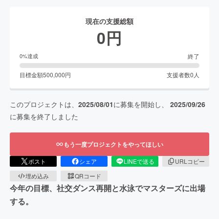
現在の支援総額
0
円
終了
0
%達成
目標金額
500,000
円
支援者数
0
人
このプロジェクトは、
2025/08/01
に募集を開始し、
2025/09/26
に募集を終了しました
もう一度プロジェクトをやってほしい
ポスト
シェア
LINEで送る
URLコピー
埋め込み
QRコード
今年の目標、社交ダンス再開と水泳でマスターズに出場
する。