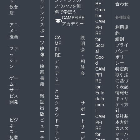
ド・
ャ
RE
合わせ
ノウハウを無
飲食
レ
Crea
料で学ぼう
店
ン
tion
各種規定
CAMPFIRE
ジ
CAM
アカデミー
アニ
ス
利用規
PFI
メ・
ポ
約
RE
漫画
ー
CA
説
細則
for
ツ
MP
明
プライ
Soci
ファ
映
FI
会
バシー
al
ッ
像
RE
・
ポリ
Goo
ショ
・
ア
相
シー
d
ン
映
カ
談
特定商
CAM
画
デ
会
取引法
PFI
ゲー
書
ミ
に基づ
RE
ム・
籍
ー
く表記
for
サー
・
と
情報セ
Ente
ビス
雑
は
キュリ
rtain
開発
誌
ク
サ
ティ方
men
出
ラ
ポ
針
t
版
ウ
ー
反社基
CAM
ビジ
ビ
ド
ト
本方針
PFI
ネ
ュ
フ
サ
カスタ
RE
ス・
ー
ァ
ー
マーハ
for
起業
テ
ン
ビ
ラスメ
Spor