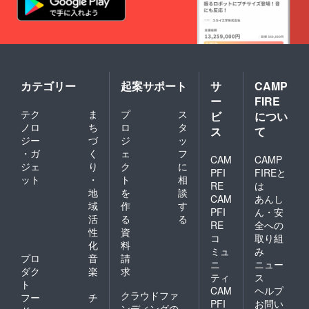
カテゴリー
起案サポート
サ
CAMP
ー
FIRE
テク
ま
プ
ス
ビ
につい
ノロ
ち
ロ
タ
ス
て
ジー
づ
ジ
ッ
・ガ
く
ェ
フ
CAM
CAMP
ジェ
り
ク
に
PFI
FIREと
ット
・
ト
相
RE
は
地
を
談
CAM
あんし
域
作
す
PFI
ん・安
活
る
る
RE
全への
性
資
コ
取り組
化
料
ミュ
み
プロ
音
請
ニ
ニュー
ダク
楽
求
ティ
ス
ト
CAM
ヘルプ
クラウドファ
フー
チ
PFI
お問い
ンディングの