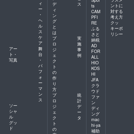
ィ
デ
ス
ントに
ts
ー
ィ
対する
CAM
・
ン
考え方
PFI
ヘ
グ
クッ
RE
ル
と
キーポ
ふる
ス
は
リシー
さと
ケ
プ
実
納税
ア
ロ
施
AD
アー
舞
ジ
事
FOR
ト・
台
ェ
例
ALL
写真
・
ク
HIO
パ
ト
KOS
フ
の
HI
ォ
作
JFA
ー
り
クラ
マ
方
ウド
ン
プ
統
ファ
ス
ロ
計
ン
ソー
ジ
デ
ディ
シャ
ェ
ー
ング
ル
ク
タ
mac
グッ
ト
hi-ya
ド
の
補助