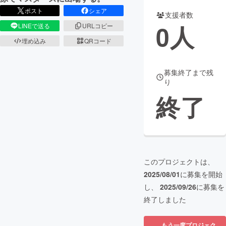
ポスト
シェア
支援者数
まちづくり・地域活性化
0
人
LINEで送る
URLコピー
埋め込み
QRコード
CAMPFIRE for Social Good
CAMPFIRE Creation
CAMPFIREふるさと納税
machi-ya
コミュニティ
募集終了まで残
り
終了
このプロジェクトは、
2025/08/01
に募集を開始
し、
2025/09/26
に募集を
終了しました
もう一度プロジェク