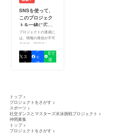
SNSを使って、
このプロジェク
トを一緒に広め
ましょう！
プロジェクトの達成に
は、情報の発信が不可
欠です。SNSでシェア
LIN
をして、あなたが応援
ポ
シ
Eで
しているプロジェクト
ス
ェ
送
の良さを知ってもらい
ト
ア
る
ましょう！
トップ
>
プロジェクトをさがす
>
スポーツ
>
社交ダンスとマスターズ水泳挑戦プロジェクト
>
仲間募集
トップ
>
プロジェクトをさがす
>