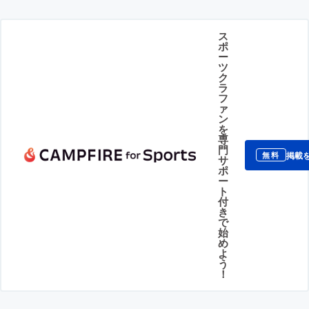
ス
ポ
ー
ツ
ク
ラ
フ
ァ
ン
を
専
門
掲載
無料
サ
ポ
ー
ト
付
き
で
始
め
よ
う
！