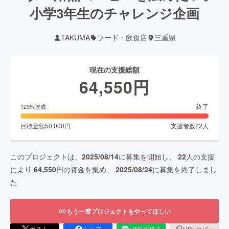
小学3年生のチャレンジ企画
TAKUMA
フード・飲食店
三重県
現在の支援総額
64,550
円
終了
129
%達成
目標金額
50,000
円
支援者数
22
人
このプロジェクトは、
2025/08/14
に募集を開始し、
22
人の支援
により
64,550
円の資金を集め、
2025/08/24
に募集を終了しまし
た
もう一度プロジェクトをやってほしい
ポスト
シェア
LINEで送る
URLコピー