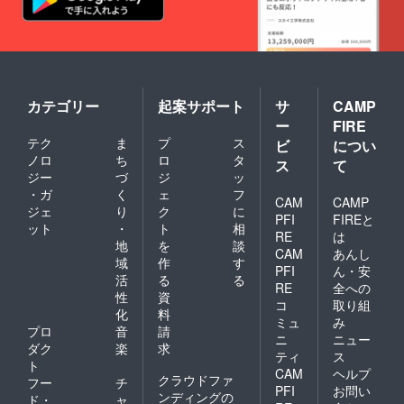
カテゴリー
起案サポート
サ
CAMP
ー
FIRE
テク
ま
プ
ス
ビ
につい
ノロ
ち
ロ
タ
ス
て
ジー
づ
ジ
ッ
・ガ
く
ェ
フ
CAM
CAMP
ジェ
り
ク
に
PFI
FIREと
ット
・
ト
相
RE
は
地
を
談
CAM
あんし
域
作
す
PFI
ん・安
活
る
る
RE
全への
性
資
コ
取り組
化
料
ミュ
み
プロ
音
請
ニ
ニュー
ダク
楽
求
ティ
ス
ト
CAM
ヘルプ
クラウドファ
フー
チ
PFI
お問い
ンディングの
ド・
ャ