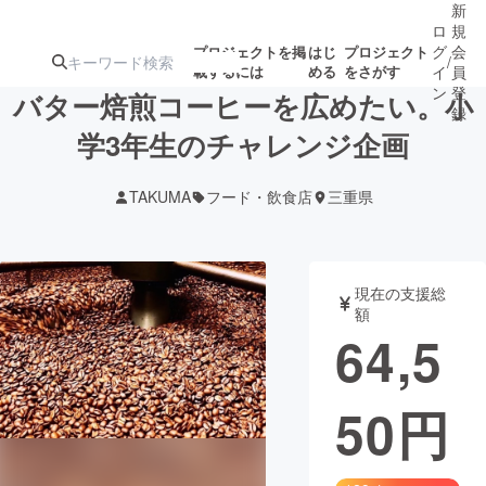
新
ロ
規
グ
会
プロジェクトを掲
はじ
プロジェクト
/
載するには
める
をさがす
イ
員
ン
登
バター焙煎コーヒーを広めたい。小
録
学3年生のチャレンジ企画
人気のプロ
注目のリ
注目の新着プロ
募集終了が近いプ
もうすぐ公開
TAKUMA
フード・飲食店
三重県
ジェクト
ターン
ジェクト
ロジェクト
されます
アート・写真
音楽
現在の支援総
額
64,5
テクノロジー・ガジェット
ゲーム・サ
50
円
映像・映画
書籍・雑誌
ビジネス・起業
チャレンジ