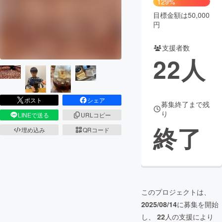
129%
目標金額は50,000
まちづくり・地域活性化
円
支援者数
CAMPFIRE for Social Good
CAMPFIRE Creation
22
人
CAMPFIREふるさと納税
machi-ya
コミュニティ
ポスト
シェア
募集終了まで残
り
LINEで送る
URLコピー
終了
埋め込み
QRコード
このプロジェクトは、
2025/08/14
に募集を開始
し、
22
人の支援により