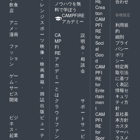
RE
合わせ
ノウハウを無
飲食
レ
Crea
料で学ぼう
店
ン
tion
各種規定
CAMPFIRE
ジ
CAM
アカデミー
アニ
ス
利用規
PFI
メ・
ポ
約
RE
漫画
ー
CA
説
細則
for
ツ
MP
明
プライ
Soci
ファ
映
FI
会
バシー
al
ッ
像
RE
・
ポリ
Goo
ショ
・
ア
相
シー
d
ン
映
カ
談
特定商
CAM
画
デ
会
取引法
PFI
ゲー
書
ミ
に基づ
RE
ム・
籍
ー
く表記
for
サー
・
と
情報セ
Ente
ビス
雑
は
キュリ
rtain
開発
誌
ク
サ
ティ方
men
出
ラ
ポ
針
t
版
ウ
ー
反社基
CAM
ビジ
ビ
ド
ト
本方針
PFI
ネ
ュ
フ
サ
カスタ
RE
ス・
ー
ァ
ー
マーハ
for
起業
テ
ン
ビ
ラスメ
Spor