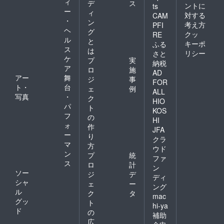
ィ
デ
ス
ントに
ts
ー
ィ
対する
CAM
・
ン
考え方
PFI
ヘ
グ
クッ
RE
ル
と
キーポ
ふる
ス
は
リシー
さと
ケ
プ
実
納税
ア
ロ
施
AD
アー
舞
ジ
事
FOR
ト・
台
ェ
例
ALL
写真
・
ク
HIO
パ
ト
KOS
フ
の
HI
ォ
作
JFA
ー
り
クラ
マ
方
ウド
ン
プ
統
ファ
ス
ロ
計
ン
ソー
ジ
デ
ディ
シャ
ェ
ー
ング
ル
ク
タ
mac
グッ
ト
hi-ya
ド
の
補助
広