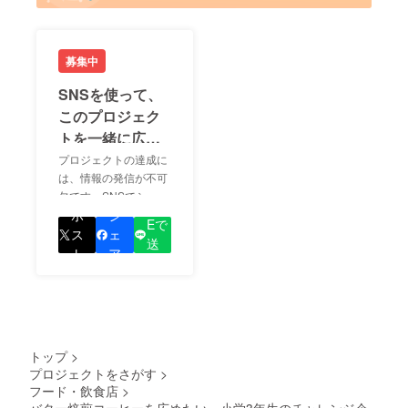
募集中
SNSを使って、
このプロジェク
トを一緒に広め
ましょう！
プロジェクトの達成に
は、情報の発信が不可
欠です。SNSでシェア
LIN
をして、あなたが応援
ポ
シ
Eで
しているプロジェクト
ス
ェ
送
の良さを知ってもらい
ト
ア
る
ましょう！
トップ
>
プロジェクトをさがす
>
フード・飲食店
>
バター焙煎コーヒーを広めたい。小学3年生のチャレンジ企