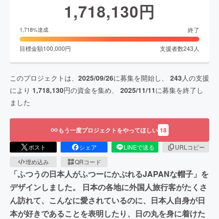
1,718,130
円
終了
1,718
%達成
目標金額
100,000
円
支援者数
243
人
このプロジェクトは、
2025/09/26
に募集を開始し、
243
人の支援
により
1,718,130
円の資金を集め、
2025/11/11
に募集を終了し
ました
もう一度プロジェクトをやってほしい
18
ポスト
シェア
LINEで送る
URLコピー
埋め込み
QRコード
「ふつうの日本人がふつーにかぶれるJAPANな帽子」を
デザインしました。 日本の各地に外国人旅行客がたくさ
ん訪れて、こんなに愛されているのに、日本人自身が日
本が好きであることを表明したり、日の丸を身に着けた