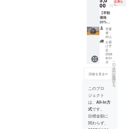
5,0
作のの
番号を
などに
在庫な
に感謝
00
ちお届
し
ご記載
貼付し
円
を込め
けしま
くださ
てくだ
【早割
て、ま
すの
い。 そ
さい。
価格
た早割
で、お
の際
製作の
20%以
特別価
名前／
に、ご
のちお
上
格とし
お届け
希望のT
届けし
支援
OFF】
て、本
先郵便
シャツ
者：
ますの
（グ
体価格
番号・
20人
サイズ
で、お
レー）
を20%
ご住所
（S～
お届
名前／
販売予
以上
／電話
け予
XL）を
お届け
定価格
OFFと
定：
番号を
ご指定
先郵便
は税込
2026
して、
ご記載
くださ
番号・
年01
6380円
5000円
くださ
い。
ご住所
こ
月
（送料
（消費
の
い。
シャツ
／電話
リ
別途）
税・送
タ
の色は
番号を
ー
です
料込
ン
詳細を見る
ブラッ
ご記載
を
が、
み）で
選
クのみ
くださ
択
CAMPF
どう
す
です。
い。 ２
る
IREでの
ぞ。 製
このプロ
※キャッ
個セッ
ご支援
作のの
プを、
トのカ
ジェクト
に感謝
ちお届
ブラッ
ラーも
を込め
けしま
は、
All-In方
ク２つ
ご指定
て、ま
すの
とネイ
くださ
式
です。
た早割
で、お
ビー１
い。ブ
特別価
名前／
目標金額に
つやネ
ラック
格とし
お届け
イビー
２つな
関わらず、
て、本
先郵便
３つな
ど、同
体価格
番号・