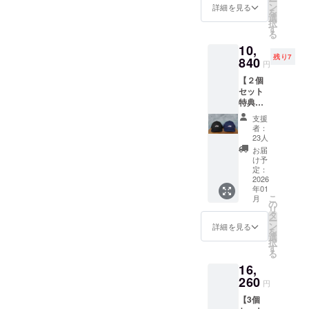
ー
が、
料込
ン
詳細を見る
を
CAMPF
み）で
選
択
IREでの
どう
す
る
ご支援
ぞ。 製
10,
に感謝
作のの
残り7
を込め
840
ちお届
円
て、ま
けしま
【２個
た先行
すの
セット
特別価
で、お
特典】
格とし
名前／
ブラッ
て、本
お届け
支援
ク＆ネ
体価格
先郵便
者：
イ
を
番号・
23人
ビー、
15%OF
ご住所
お届
ネイ
Fとし
／電話
け予
ビー＆
て、
定：
番号を
グ
2026
5420円
ご記載
年01
レー、
（消費
くださ
こ
月
もしく
税・送
の
い。
リ
はブ
料込
タ
ー
ラック
み）で
ン
詳細を見る
を
＆グ
どう
選
択
レー
ぞ。 製
す
る
と、２
作のの
16,
個まと
ちお届
めてご
260
けしま
円
支援い
すの
【3個
ただけ
で、お