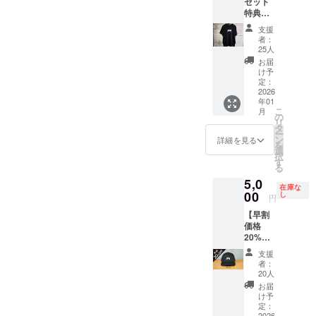
セット
る方に
名前／
特典】
は、販
お届け
ブラッ
売予定
先郵便
支援
ク、ネ
価格
番号・
者：
イ
12760
ご住所
25人
ビー、
円（送
／電話
お届
グレー
料別
番号を
け予
の3個
途）の
定：
ご記載
セット
2026
とこ
くださ
年01
のご支
ろ、特
い。
こ
月
援をい
別価格
の
リ
ただい
10840
タ
ー
た方に
円（送
ン
詳細を見る
を
は、
料込
選
択
6380円
み）で
す
る
×３で
どう
5,0
19140
ぞ。
在庫な
円（送
00
セット
し
円
料別
支援を
【早割
途）の
いただ
価格
とこ
いた方
20%以
ろ、特
には、
上
別価格
帽子と
支援
OFF】
の
同じ
者：
（ブ
16260
「JPN
20人
ラッ
円（消
」のロ
お届
ク） 販
費税・
ゴのク
け予
売予定
送料込
定：
イック
2026