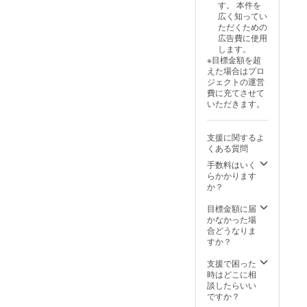
しま
す。 本件を
す。
広く知ってい
ただくための
広告費に使用
します。
※目標金額を超
えた場合はプロ
ジェクトの運営
費に充てさせて
いただきます。
支援に関するよ
くある質問
手数料はいく
らかかります
か？
目標金額に届
かなかった場
合どうなりま
すか？
支援で困った
時はどこに相
談したらいい
ですか？