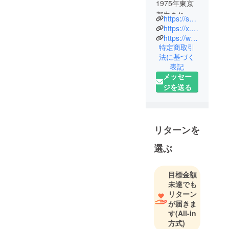
1975年東京
都生まれ
https://sunawachi.com
1998年米国
https://x.com/Sunawachi
ウェスタン
https://www.instagram.com/sunawachi_leather/
特定商取引
ケンタッ
法に基づく
キー大学卒
表記
業
メッセー
2000年法政
ジを送る
大学大学院
を中退
2001年株式
会社電通入
リターンを
社 関西支
選ぶ
社に配属さ
れ、主にコ
ピーライ
目標金額
ターとして
未達でも
リターン
勤務
が届きま
2015年退
す
(All-in
職
方式)
ひと