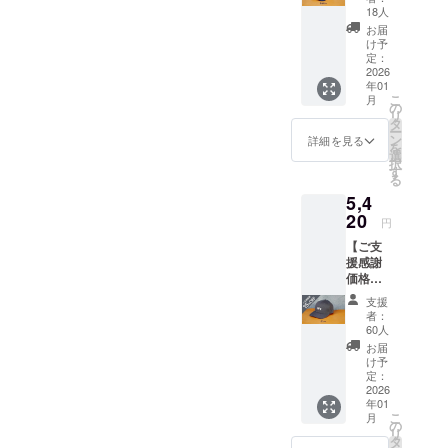
イ
体価格
『広告業界
18人
ビー）
を
お届
という無法
販売予
15%OF
け予
地帯へ』
定価格
Fの
定：
は税込
2026
5420円
（毎日新聞
年01
6380円
（消費
出版）
こ
月
（送料
税・送
の
リ
別途）
『カウボー
料込
タ
ー
です
み）で
ン
詳細を見る
イ・サ
を
が、
どう
選
択
マー』（旅
CAMPF
ぞ。 製
す
る
IREでの
作のの
と思索社）
5,4
ご支援
ちお届
『寅ちゃん
に感謝
20
けしま
円
はなに考え
を込め
すの
【ご支
て、ま
で、お
てるの？』
援感謝
た先行
名前／
（ネコノ
価格
特別価
お届け
15%OF
格とし
ス）
先郵便
支援
F】（グ
て、本
番号・
者：
レー）
体価格
ご住所
60人
販売予
を
／電話
お届
定価格
15%OF
番号を
け予
は税込
Fとし
定：
ご記載
6380円
2026
て、
くださ
年01
（送料
5420円
い。
こ
月
別途）
（消費
の
リ
です
税・送
タ