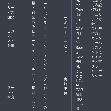
RE
ム・
籍
ー
く表記
for
サー
・
と
情報セ
Ente
ビス
雑
は
キュリ
rtain
開発
誌
ク
サ
ティ方
men
出
ラ
ポ
針
t
版
ウ
ー
反社基
CAM
ビジ
ビ
ド
ト
本方針
PFI
ネ
ュ
フ
サ
カスタ
RE
ス・
ー
ァ
ー
マーハ
for
起業
テ
ン
ビ
ラスメ
Spor
ィ
デ
ス
ントに
ts
ー
ィ
対する
CAM
・
ン
考え方
PFI
ヘ
グ
クッ
RE
ル
と
キーポ
ふる
ス
は
リシー
さと
ケ
プ
実
納税
ア
ロ
施
AD
アー
舞
ジ
事
FOR
ト・
台
ェ
例
ALL
写真
・
ク
HIO
パ
ト
KOS
フ
の
HI
ォ