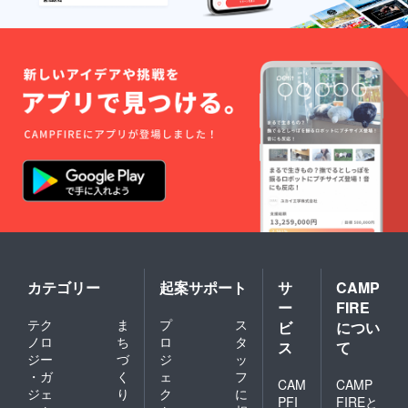
カテゴリー
起案サポート
サ
CAMP
ー
FIRE
テク
ま
プ
ス
ビ
につい
ノロ
ち
ロ
タ
ス
て
ジー
づ
ジ
ッ
・ガ
く
ェ
フ
CAM
CAMP
ジェ
り
ク
に
PFI
FIREと