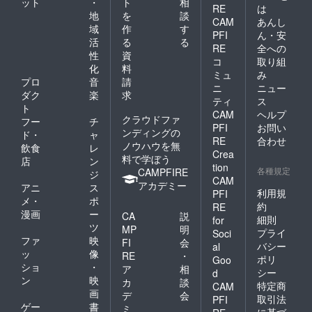
ット
・
ト
相
RE
は
地
を
談
CAM
あんし
域
作
す
PFI
ん・安
活
る
る
RE
全への
性
資
コ
取り組
化
料
ミュ
み
プロ
音
請
ニ
ニュー
ダク
楽
求
ティ
ス
ト
CAM
ヘルプ
クラウドファ
フー
チ
PFI
お問い
ンディングの
ド・
ャ
RE
合わせ
ノウハウを無
飲食
レ
Crea
料で学ぼう
店
ン
tion
各種規定
CAMPFIRE
ジ
CAM
アカデミー
アニ
ス
利用規
PFI
メ・
ポ
約
RE
漫画
ー
CA
説
細則
for
ツ
MP
明
プライ
Soci
ファ
映
FI
会
バシー
al
ッ
像
RE
・
ポリ
Goo
ショ
・
ア
相
シー
d
ン
映
カ
談
特定商
CAM
画
デ
会
取引法
PFI
ゲー
書
ミ
に基づ