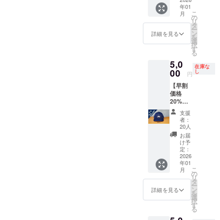
価格は
み）で
ワッペ
年01
税込
お届け
ンを１
こ
月
6380円
しま
の
枚ご提
リ
（送料
す。 さ
タ
供いた
ー
別途）
らに、
ン
しま
詳細を見る
を
です
JPNの
選
す。 ク
択
が、
ロゴを
す
イック
る
CAMPF
プリン
ワッペ
5,0
IREでの
トしたT
ンは、
在庫な
ご支援
00
シャツ
し
布地に
円
に感謝
（ブ
押し付
【早割
を込め
ラック
けるだ
価格
て、ま
のみ）
けで、
20%以
た早割
を１枚
アイロ
上
特別価
提供い
ンなし
支援
OFF】
格とし
たしま
で強力
者：
（ネイ
て、本
す。 製
20人
に接着
ビー）
体価格
作のの
するこ
お届
販売予
を20%
ちお届
け予
とがで
定価格
以上
定：
けしま
きま
は税込
2026
OFFの
すの
す。 T
年01
6380円
5000円
で、お
シャツ
こ
月
（送料
（消費
の
名前／
やデニ
リ
別途）
税・送
タ
お届け
ムジャ
ー
です
料込
ン
先郵便
詳細を見る
ケッ
を
が、
み）で
選
番号・
ト、
択
CAMPF
どう
す
ご住所
バック
る
IREでの
ぞ。 製
／電話
パック
ご支援