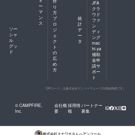
作
JFA
ー
り
クラ
マ
方
ウド
ン
プ
統
ファ
ス
ロ
計
ン
ソー
ジ
デ
ディ
シャ
ェ
ー
ング
ル
ク
タ
mac
グッ
ト
hi-ya
ド
の
補助
広
金申
め
請サ
方
ポー
ト
「QRコード」は株式会社デンソーウェーブの登録商標です。
© CAMPFIRE,
会社概
採用情
パートナー
Inc.
要
報
募集
株式会社スナワチ
さんへアンコール