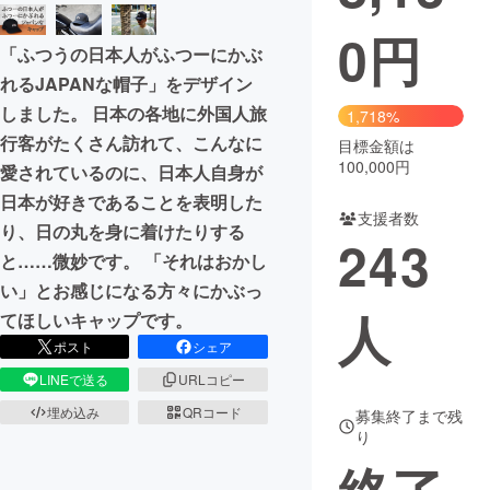
0
円
まちづくり・地域活性化
「ふつうの日本人がふつーにかぶ
れるJAPANな帽子」をデザイン
CAMPFIRE for Social Good
CAMPFIRE Creation
しました。 日本の各地に外国人旅
1,718%
CAMPFIREふるさと納税
machi-ya
コミュニティ
行客がたくさん訪れて、こんなに
目標金額は
100,000円
愛されているのに、日本人自身が
日本が好きであることを表明した
支援者数
り、日の丸を身に着けたりする
243
と……微妙です。 「それはおかし
い」とお感じになる方々にかぶっ
人
てほしいキャップです。
ポスト
シェア
LINEで送る
URLコピー
埋め込み
QRコード
募集終了まで残
り