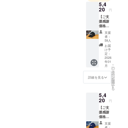
5,4
夏カナダの
20
円
牧場にカウ
【ご支
ボーイとし
援感謝
て滞在した
価格
15%OF
のち株式会
支援
F】（ブ
者：
社スナワチ
ラッ
59人
をスタート
ク） 販
お届
売予定
2018年大阪
け予
価格は
定：
市の本町に
税込
2026
年01
店舗を開
6380円
こ
月
（送料
の
設。国内ブ
リ
別途）
タ
ランドのレ
ー
です
ン
詳細を見る
を
が、
ザー製品や
選
択
CAMPF
す
雑貨、書
る
IREでの
籍、アパレ
5,4
ご支援
に感謝
20
ルなどを販
円
を込め
売していま
【ご支
て、ま
援感謝
す。
た先行
価格
特別価
15%OF
格とし
支援
著書：
F】（ネ
て、本
者：