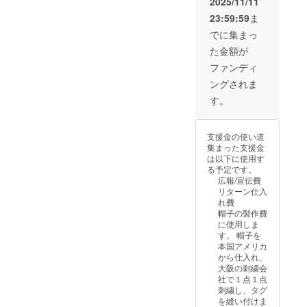
2025/11/11
ど変則
色の２
を20%
ご住所
的な３
個でも
23:59:59
ま
以上
／電話
個セッ
結構で
OFFと
番号を
でに集まっ
トをご
す。
して、
ご記載
希望の
ワッペ
た金額が
5000円
くださ
方は備
ンのサ
（消費
い。
ファンディ
考欄に
イズ：
税・送
お書き
横
ングされま
料込
加えく
55mm×
み）で
す。
ださ
縦
どう
い。ど
22.5m
ぞ。 製
んな組
m 30名
作のの
み合わ
様限定
支援金の使い道
ちお届
せでも
とさせ
集まった支援金
けしま
承りま
ていた
は以下に使用す
すの
す。 記
だきま
る予定です。
で、お
載がな
す。
広報/宣伝費
名前／
い場合
リターン仕入
お届け
は、ブ
れ費
先郵便
ラッ
帽子の製作費
番号・
ク、ネ
に使用しま
ご住所
イ
す。 帽子を
／電話
ビー、
本国アメリカ
番号を
グレー
から仕入れ、
ご記載
の3色
大阪の刺繍会
くださ
セット
社で１点１点
い。
をお届
刺繍し、タグ
けいた
を縫い付けま