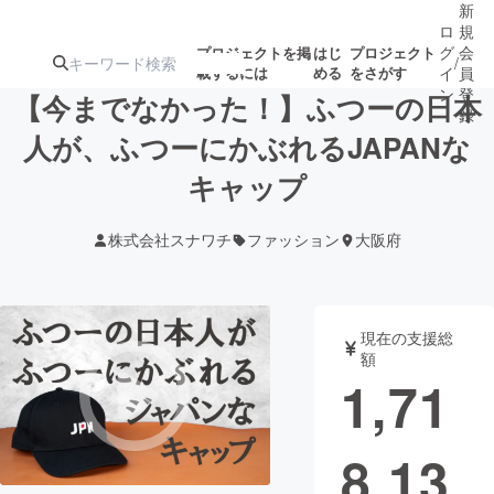
新
ロ
規
グ
会
プロジェクトを掲
はじ
プロジェクト
/
載するには
める
をさがす
イ
員
ン
登
【今までなかった！】ふつーの日本
録
人が、ふつーにかぶれるJAPANな
キャップ
人気のプロ
注目のリ
注目の新着プロ
募集終了が近いプ
もうすぐ公開
ジェクト
ターン
ジェクト
ロジェクト
されます
株式会社スナワチ
ファッション
大阪府
アート・写真
音楽
現在の支援総
テクノロジー・ガジェット
ゲーム・サ
額
1,71
映像・映画
書籍・雑誌
8,13
ビジネス・起業
チャレンジ