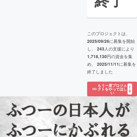
終了
このプロジェクトは、
2025/09/26
に募集を開始
し、
243
人の支援により
1,718,130
円の資金を集
め、
2025/11/11
に募集を
終了しました
もう一度プロジェ
1
クトをやってほし
8
い