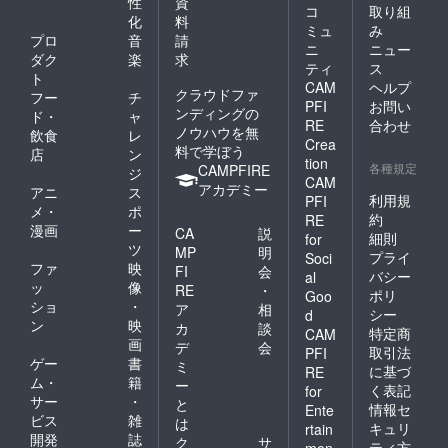
性
資
コ
取り組
化
料
ミュ
み
プロ
音
請
ニ
ニュー
ダク
楽
求
ティ
ス
ト
CAM
ヘルプ
クラウドファ
フー
チ
PFI
お問い
ンディングの
ド・
ャ
RE
合わせ
ノウハウを無
飲食
レ
Crea
料で学ぼう
店
ン
tion
各種規定
CAMPFIRE
ジ
CAM
アカデミー
アニ
ス
利用規
PFI
メ・
ポ
約
RE
漫画
ー
CA
説
細則
for
ツ
MP
明
プライ
Soci
ファ
映
FI
会
バシー
al
ッ
像
RE
・
ポリ
Goo
ショ
・
ア
相
シー
d
ン
映
カ
談
特定商
CAM
画
デ
会
取引法
PFI
ゲー
書
ミ
に基づ
RE
ム・
籍
ー
く表記
for
サー
・
と
情報セ
Ente
ビス
雑
は
キュリ
rtain
開発
誌
ク
サ
ティ方