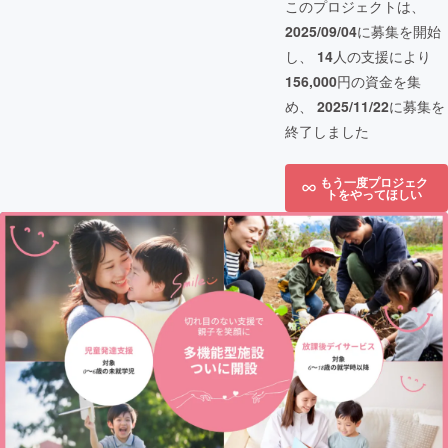
このプロジェクトは、
2025/09/04
に募集を開始
し、
14
人の支援により
156,000
円の資金を集
め、
2025/11/22
に募集を
終了しました
もう一度プロジェク
トをやってほしい