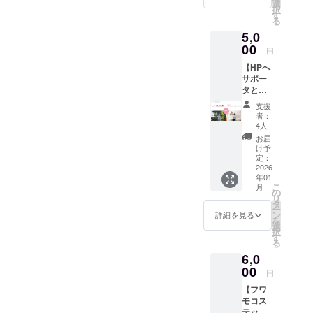
活動報
選
択
の居場所」
告を送
す
る
付させ
づくりに情
5,0
ていた
熱を注いで
だきま
00
円
います！！
す。
【HPへ
サポー
タとし
て掲
支援
載】 ご
者：
支援い
4人
ただい
お届
た皆様
け予
に、サ
定：
ンクス
2026
年01
メール
こ
月
に加
の
リ
え、開
タ
ー
設する
ン
詳細を見る
を
施設の
選
択
HPにサ
す
る
ポー
6,0
ターと
してお
00
円
名前
【フワ
（ニッ
モコス
クネー
テッ
ム可）