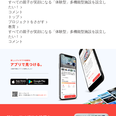
すべての親子が笑顔になる「体験型」多機能型施設を設立し
データ
たい！
>
等は
コメント
メール
トップ
>
にてや
りとり
プロジェクトをさがす
>
させて
教育
>
いただ
すべての親子が笑顔になる「体験型」多機能型施設を設立し
きます
たい！
>
・掲載
コメント
サイ
ズ：
150px×
300px
（タテ×
ヨコ）
・サイ
ズにつ
いては
HP作成
上の都
合で多
少変化
する場
合がご
ざいま
す