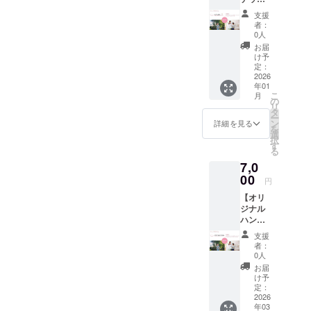
カー＆
を掲載
支援
サポー
させて
者：
ター掲
いただ
0人
載】 ご
きま
お届
支援い
す。 ＜
け予
ただい
備考＞
定：
た皆様
2026
掲載希
年01
に、サ
望のお
こ
月
ンクス
名前も
の
リ
メール
しくは
タ
ー
に加
ニック
ン
詳細を見る
を
え、開
ネーム
選
択
設する
を備考
す
る
施設の
欄に記
7,0
HPにサ
載して
ポー
00
くださ
円
ターと
い
【オリ
してお
ジナル
名前
ハンド
（ニッ
タオル
クネー
支援
＆サ
ム可）
者：
ポー
を掲
0人
ター掲
載、そ
お届
載】 ご
してフ
け予
支援い
ワモコ
定：
ただい
2026
ステッ
年03
た皆様
カー1枚