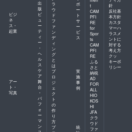
men
出
ラ
ポ
針
t
版
ウ
ー
反社基
CAM
ビジ
ビ
ド
ト
本方針
PFI
ネ
ュ
フ
サ
カスタ
RE
ス・
ー
ァ
ー
マーハ
for
起業
テ
ン
ビ
ラスメ
Spor
ィ
デ
ス
ントに
ts
ー
ィ
対する
CAM
・
ン
考え方
PFI
ヘ
グ
クッ
RE
ル
と
キーポ
ふる
ス
は
リシー
さと
ケ
プ
実
納税
ア
ロ
施
AD
アー
舞
ジ
事
FOR
ト・
台
ェ
例
ALL
写真
・
ク
HIO
パ
ト
KOS
フ
の
HI
ォ
作
JFA
ー
り
クラ
マ
方
ウド
ン
プ
統
ファ
ス