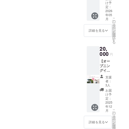
様に、
してフ
34cm×
け予
ネーム
サンク
ワモコ
定：
84cm
を備考
スメー
2026
ステー
・カ
欄に記
年05
ルに加
ション
ラー：
載して
こ
月
え、開
オリジ
の
白 ・デ
くださ
リ
設する
ナルのT
タ
ザイン
い。
ー
施設の
シャツ
ン
イメー
詳細を見る
を
HPにサ
を1枚ご
選
ジ：画
択
ポー
送付さ
す
像2枚目
る
ターと
せてい
をイ
20,
してお
ただき
メージ
名前
000
ます。
として
円
（ニッ
＜ハン
います
【オー
クネー
ドタオ
＜備考
プニン
ム可）
ル詳細
＞ ・掲
グイベ
を掲
＞ ・サ
載希望
ントへ
載、そ
イズ：
のお名
支援
ご招
して
S〜LL
前もし
者：
待】 ご
『子ど
までご
3人
くは
支援い
もたち
選択可
ニック
お届
ただい
が作っ
能 ・カ
け予
ネーム
た皆様
た作品
定：
ラー：
を備考
に、サ
2025
の展示
白or黒
欄に記
年12
ンクス
会にご
・デザ
載して
こ
月
メール
招待』
の
インイ
くださ
リ
に加
させて
タ
メー
い。
ー
え、開
いただ
ン
ジ：画
詳細を見る
を
設する
きま
選
像2枚目
択