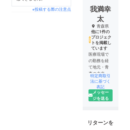
我満幸
※投稿する際の注意点
太
青森県
他に1件の
プロジェク
トを掲載し
ています
医療現場で
の勤務を経
て地元・青
森の未来に
特定商取引
貢献したい
法に基づく
との想いか
表記
メッセー
らUターン。
ジを送る
現在は、一
般社団法人
フワモコス
テーション
リターンを
を設立に向