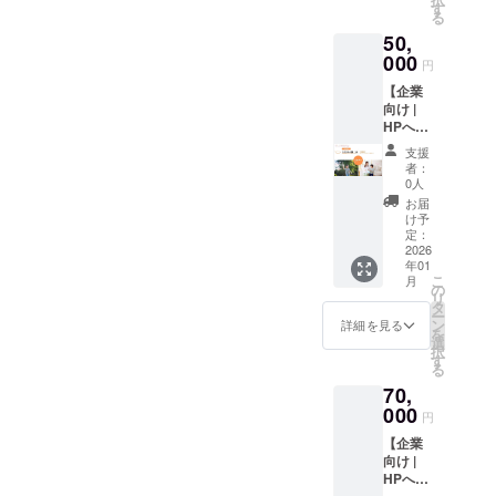
施設の
す。 ＜
す
をイ
る
HPにサ
作品展
メージ
50,
ポー
詳細＞
として
ターと
000
・開催
います
円
してお
日時：
＜備考
【企業
名前
2026年
＞ ・掲
向け |
（ニッ
5月5日
載希望
HPへス
クネー
（子供
のお名
ポン
ム可）
の日）
前もし
支援
サーと
を掲
を予定
くは
者：
してロ
載、そ
・開催
0人
ニック
ゴ
して
場所：
ネーム
お届
（小）
『オー
当施設
け予
を備考
を掲
プニン
定：
の案内
欄に記
載】 ご
2026
グイベ
も兼ね
載して
年01
支援い
ントへ
て、12
くださ
こ
月
ただい
ご招
の
月に
い。 ・
リ
た皆様
待』さ
タ
OPEN
サイズ
ー
に、ス
せてい
ン
予定の
詳細を見る
やカ
を
ポン
ただき
選
当施設
ラーは
択
サーと
ます。
す
で開催
ご確認
る
してHP
＜オー
（青森
の上ご
70,
へロゴ
プニン
県青森
選択い
を掲載
000
グイベ
市近
ただく
円
させて
ント詳
郊） ・
ようお
【企業
いただ
細＞ ・
展示内
願いし
向け |
きま
開催日
容：子
ます。
HPへス
す。 ＜
時：
どもた
ポン