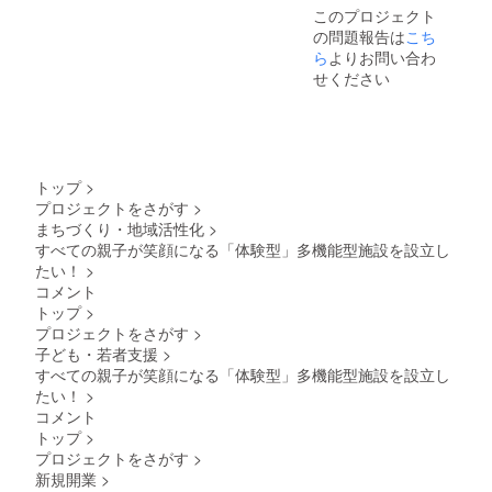
このプロジェクト
間：120
の問題報告は
分×2回
こち
└1回
ら
よりお問い合わ
目：基
せください
調講演
「子育
てと仕
事の両
立」 └2
回目：
トップ
>
社員の
プロジェクトをさがす
>
皆様の
まちづくり・地域活性化
>
個別相
談 └※研
すべての親子が笑顔になる「体験型」多機能型施設を設立し
修内容
たい！
>
等も
コメント
メール
トップ
>
やお電
プロジェクトをさがす
>
話等で
柔軟に
子ども・若者支援
>
やりと
すべての親子が笑顔になる「体験型」多機能型施設を設立し
りさせ
たい！
>
ていた
コメント
だきま
トップ
>
す ＜備
プロジェクトをさがす
>
考＞ ・
掲載す
新規開業
>
るロゴ