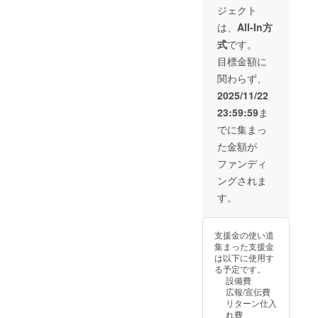
設のプ
ジェクト
（タテ×
へロゴ
ログラ
ヨコ）
を掲載
ムにも
は、
All-In方
・サイ
に加
ある運
式
です。
ズにつ
え、企
動を大
いては
業研修
人も子
目標金額に
HP作成
「子育
ども一
関わらず、
上の都
てと仕
緒に体
合で多
事の両
験」を
2025/11/22
少変化
立」を
実施し
23:59:59
ま
する場
実施さ
たいと
合がご
せてい
思いま
でに集まっ
ざいま
ただき
す ・招
た金額が
す
ます。
待人
（な
数：本
ファンディ
お、研
リター
ングされま
修内容
ン1つ
は相談
で、1名
す。
の上変
様でも
更可能
ご家族
です）
みなさ
支援金の使い道
＜研修
んでも
集まった支援金
詳細＞
参加可
は以下に使用す
・開催
能です
る予定です。
日時：
（オー
設備費
支援者
プニン
広報/宣伝費
様と協
グイベ
リターン仕入
議の上
ントの
れ費
決定 ・