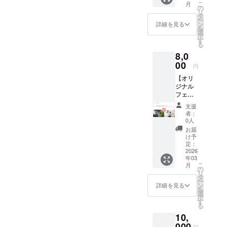
こ
月
に、サ
をご送
の
リ
ンクス
付させ
タ
ー
メール
ていた
ン
詳細を見る
を
に加
だきま
選
択
え、開
す。 ＜
す
る
設する
備考＞
8,0
施設の
・掲載
HPにサ
00
希望の
円
ポー
お名前
【オリ
ターと
もしく
ジナル
してお
はニッ
フェイ
名前
クネー
スタオ
（ニッ
ムを備
支援
ル＆サ
クネー
考欄に
者：
ポー
ム可）
記載し
0人
ター掲
を掲
てくだ
お届
載】 ご
載、そ
さい。
け予
支援い
してフ
定：
・ス
ただい
2026
ワモコ
テッ
年03
た皆様
ステー
カーサ
こ
月
に、サ
ション
の
イズ：
リ
ンクス
オリジ
タ
5cm×5
ー
メール
ナルの
ン
cm
詳細を見る
を
に加
ハンド
選
択
え、開
タオル
す
る
設する
を1枚ご
10,
施設の
送付さ
HPにサ
000
せてい
円