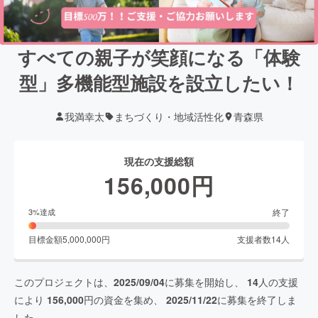
すべての親子が笑顔になる「体験
型」多機能型施設を設立したい！
我満幸太
まちづくり・地域活性化
青森県
現在の支援総額
156,000
円
終了
3
%達成
目標金額
5,000,000
円
支援者数
14
人
このプロジェクトは、
2025/09/04
に募集を開始し、
14
人の支援
により
156,000
円の資金を集め、
2025/11/22
に募集を終了しま
した