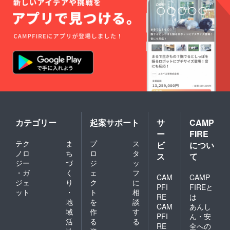
カテゴリー
起案サポート
サ
CAMP
ー
FIRE
テク
ま
プ
ス
ビ
につい
ノロ
ち
ロ
タ
ス
て
ジー
づ
ジ
ッ
・ガ
く
ェ
フ
CAM
CAMP
ジェ
り
ク
に
PFI
FIREと
ット
・
ト
相
RE
は
地
を
談
CAM
あんし
域
作
す
PFI
ん・安
活
る
る
RE
全への