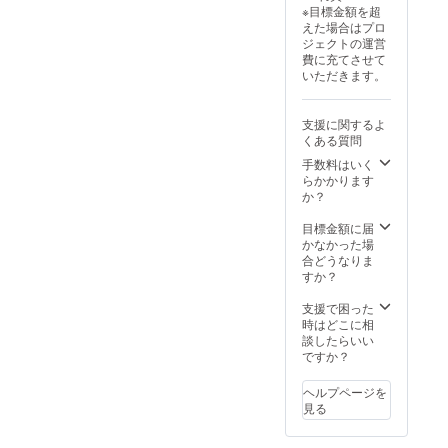
ご案内
※目標金額を超
実施方
時にご
えた場合はプロ
法：支
参加人
ジェクトの運営
援者オ
数の予
費に充てさせて
フィス
約
いただきます。
等、支
フォー
援者指
ムを送
定場所
付させ
支援に関するよ
└※オン
ていた
くある質問
ライン
だきま
指定の
手数料はいく
す） ＜
場合
らかかります
備考＞
は、
か？
・掲載
Zoomを
希望の
活用し
目標金額に届
お名前
て実施
かなかった場
もしく
└※青森
合どうなりま
はニッ
市外が
すか？
クネー
指定場
ムを備
所の場
支援で困った
考欄に
合は、
時はどこに相
記載し
交通費
談したらいい
てくだ
別途支
ですか？
さい
援者様
にご負
ヘルプページを
担いた
見る
だきま
す ・実
施時