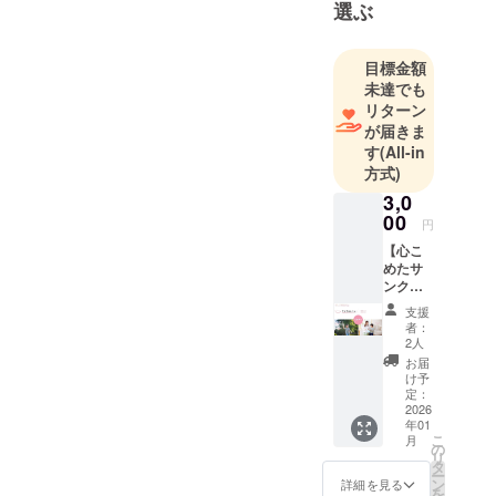
け奮闘中！
選ぶ
0歳から18歳
まで、切れ
目標金額
目のない支
未達でも
援を届ける
リターン
体験型の多
が届きま
機能型事業
す
(All-in
方式)
所（児童発
達支援・放
3,0
00
課後等デイ
円
サービス）
【心こ
めたサ
の開設準備
ンクス
を進めてい
メー
支援
ます。
ル】 ご
者：
支援い
2人
ただい
お届
子ども一人
た皆様
け予
ひとりの可
に、心
定：
を込め
2026
能性を育
年01
た感謝
こ
み、ご家族
月
のメー
の
リ
ルと、
が心から安
タ
ー
施設の
ン
詳細を見る
らげる「第3
を