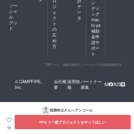
ロ
計
ン
ソー
ジ
デ
ディ
シャ
ェ
ー
ング
ル
ク
タ
mac
グッ
ト
hi-ya
ド
の
補助
広
金申
め
請サ
方
ポー
ト
「QRコード」は株式会社デンソーウェーブの登録商標です。
© CAMPFIRE,
会社概
採用情
パートナー
Inc.
要
報
募集
我満幸太
さんへアンコール
もう一度プロジェクトをやってほしい
13