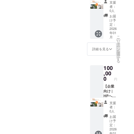
備考＞
2025年
ちが取
支援
サーと
・掲載
12月中
り組ん
者：
してロ
するロ
を予定
0人
だ絵画
ゴ
ゴデー
└現在契
や工作
お届
（中）
タ等は
約手続
け予
などの
を掲
メール
定：
き中に
作品を
載】 ご
2026
にてや
なりま
展示し
年01
支援い
りとり
すの
ます ・
こ
月
ただい
させて
の
で、確
招待人
リ
た皆様
いただ
タ
定しま
数：本
ー
に、ス
きます
ン
した
詳細を見る
リター
を
ポン
・掲載
選
ら、皆
ン1つ
択
サーと
サイ
す
さんに
で、1名
る
してHP
ズ：
メール
様でも
100
へロゴ
50px×1
にてお
ご家族
を掲載
,00
00px（
知らせ
みなさ
させて
タテ×ヨ
0
いただ
んでも
円
いただ
コ） ・
います
参加可
きま
【企業
サイズ
・開催
能です
す。 ＜
向け |
につい
場所：
（作品
備考＞
HPへス
てはHP
当施設
展のご
・掲載
ポン
作成上
の案内
案内時
支援
希望の
サーと
の都合
も兼ね
にご参
者：
企業名
してロ
で多少
て、12
0人
加人数
を記載
ゴ
変化す
月に
の予約
お届
してく
（大）
る場合
OPEN
け予
フォー
ださい
を掲
がござ
定：
予定の
ムを送
・掲載
載】 ご
2026
います
当施設
付させ
年01
するロ
支援い