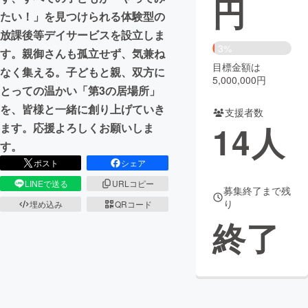
円
たい！」を見つけられる体験型の
まちづくり・地域活性化
放課後等デイサービスを設立しま
3%
す。親御さんも孤立せず、気兼ね
目標金額は
CAMPFIRE for Social Good
CAMPFIRE Creation
なく集える。子どもと親、双方に
5,000,000円
CAMPFIREふるさと納税
machi-ya
コミュニティ
とっての温かい「第3の居場所」
を、皆様と一緒に創り上げていき
支援者数
14
人
ます。応援よろしくお願いしま
す。
ポスト
シェア
LINEで送る
URLコピー
募集終了まで残
り
埋め込み
QRコード
終了