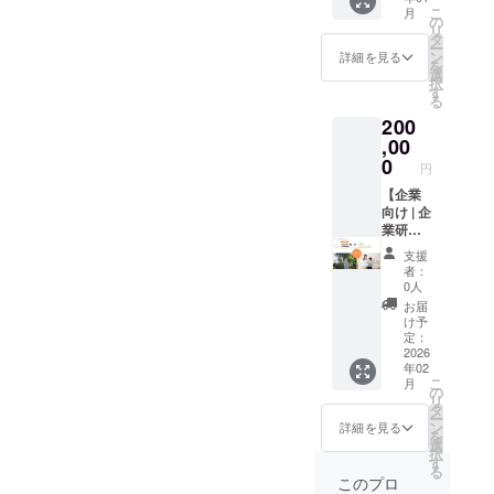
で開催
ていた
こ
月
ゴデー
ただい
の
（青森
だきま
リ
タ等は
た皆様
タ
県青森
す） ＜
ー
メール
に、ス
ン
市近
詳細を見る
備考＞
を
にてや
ポン
選
郊） ・
・掲載
択
りとり
サーと
す
オープ
希望の
る
させて
してHP
ニング
お名前
200
いただ
へロゴ
イベン
もしく
きます
を掲載
,00
ト内
はニッ
・掲載
させて
0
容：
クネー
円
サイ
いただ
└「当施
ムを備
ズ：
きま
【企業
設の想
考欄に
100px×
す。 ＜
向け | 企
いや説
記載し
200px
備考＞
業研修
明」
てくだ
（タテ×
・掲載
付き・
「年間
さい
支援
ヨコ）
するロ
HPへス
で実施
者：
・サイ
ゴデー
ポン
してい
0人
ズにつ
タ等は
サーと
くイベ
お届
いては
メール
してロ
ントや
け予
HP作成
にてや
ゴ
定：
取り組
上の都
りとり
（大）
2026
みのご
年02
合で多
させて
掲載】
紹介」
こ
月
少変化
いただ
ご支援
の
「スポ
リ
する場
きます
いただ
タ
ンサー
ー
合がご
・掲載
いた皆
ン
紹介」
詳細を見る
を
ざいま
サイ
様に、
選
に加
択
す
ズ：
スポン
す
え、
る
150px×
サーと
「当施
このプロ
300px
してHP