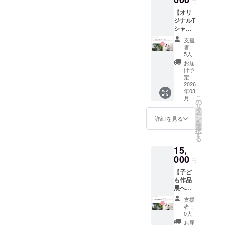
ポー
ただき
【オリ
ターと
ます。
ジナルT
してお
＜ハン
シャツ
名前
ドタオ
＆サ
（ニッ
ル詳細
支援
ポー
クネー
＞ ・サ
者：
ター掲
ム可）
イズ：
5人
載】 ご
を掲
約
お届
支援い
載、そ
20cm×
け予
ただい
してフ
定：
20cm
た皆様
2026
ワモコ
・カ
年03
に、サ
ステー
ラー：
こ
月
ンクス
ション
の
白 ・デ
リ
メール
オリジ
タ
ザイン
ー
に加
ナルの
ン
イメー
詳細を見る
を
え、開
フェイ
選
ジ：画
択
設する
スタオ
す
像2枚目
る
施設の
ルを1枚
をイ
15,
HPにサ
ご送付
メージ
ポー
000
させて
として
円
ターと
いただ
います
【子ど
してお
きま
＜備考
も作品
名前
す。 ＜
＞ ・掲
展へご
（ニッ
ハンド
載希望
招待】
クネー
タオル
のお名
支援
ご支援
ム可）
詳細＞
前もし
者：
いただ
を掲
・サイ
0人
くは
いた皆
載、そ
ズ：約
ニック
お届