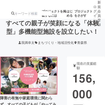
新
ロ
規
グ
会
プロジェクトを掲
はじ
プロジェクト
/
載するには
める
をさがす
イ
員
ン
登
すべての親子が笑顔になる「体験
録
型」多機能型施設を設立したい！
人気のプロ
注目のリ
注目の新着プロ
募集終了が近いプ
もうすぐ公開
我満幸太
まちづくり・地域活性化
青森県
ジェクト
ターン
ジェクト
ロジェクト
されます
アート・写真
音楽
現在の支援総
額
156,
テクノロジー・ガジェット
ゲーム・サ
000
映像・映画
書籍・雑誌
障害の有無や家庭環境に関わら
ビジネス・起業
チャレンジ
ず、すべての子どもが「やってみ