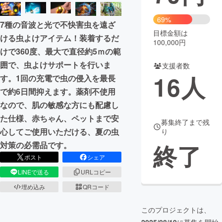
まちづくり・地域活性化
69%
7種の音波と光で不快害虫を遠ざ
目標金額は
ける虫よけアイテム！装着するだ
100,000円
CAMPFIRE for Social Good
CAMPFIRE Creation
けで360度、最大で直径約5ｍの範
CAMPFIREふるさと納税
machi-ya
コミュニティ
囲で、虫よけサポートを行いま
支援者数
16
人
す。1回の充電で虫の侵入を最長
で約6日間抑えます。薬剤不使用
なので、肌の敏感な方にも配慮し
た仕様、赤ちゃん、ペットまで安
募集終了まで残
心してご使用いただける、夏の虫
り
終了
対策の必需品です。
ポスト
シェア
LINEで送る
URLコピー
埋め込み
QRコード
このプロジェクトは、