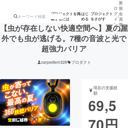
新
ロ
規
グ
会
プロジェクトを掲
はじ
プロジェクト
/
載するには
める
をさがす
イ
員
ン
登
【虫が存在しない快適空間へ】夏の屋
録
外でも虫が逃げる。7種の音波と光で
超強力バリア
人気のプロ
注目のリ
注目の新着プロ
募集終了が近いプ
もうすぐ公開
ジェクト
ターン
ジェクト
ロジェクト
されます
carpediem328
プロダクト
アート・写真
音楽
現在の支援総
テクノロジー・ガジェット
ゲーム・サ
額
69,5
映像・映画
書籍・雑誌
70
円
ビジネス・起業
チャレンジ