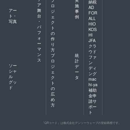
プ
実
納税
ア
ロ
施
AD
アー
舞
ジ
事
FOR
ト・
台
ェ
例
ALL
写真
・
ク
HIO
パ
ト
KOS
フ
の
HI
ォ
作
JFA
ー
り
クラ
マ
方
ウド
ン
プ
統
ファ
ス
ロ
計
ン
ソー
ジ
デ
ディ
シャ
ェ
ー
ング
ル
ク
タ
mac
グッ
ト
hi-ya
ド
の
補助
広
金申
め
請サ
方
ポー
ト
「QRコード」は株式会社デンソーウェーブの登録商標です。