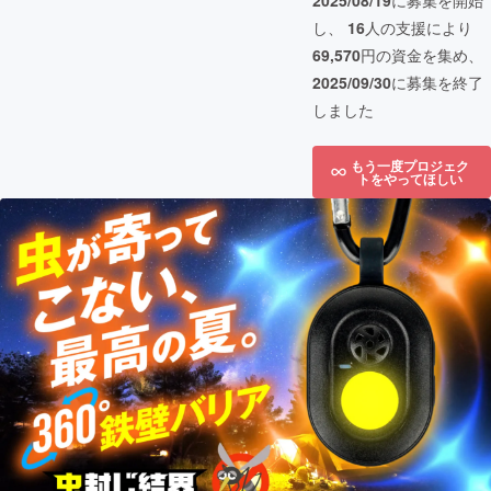
2025/08/19
に募集を開始
し、
16
人の支援により
69,570
円の資金を集め、
2025/09/30
に募集を終了
しました
もう一度プロジェク
トをやってほしい