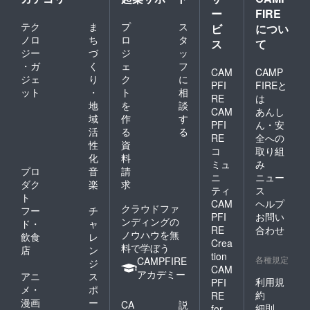
ー
FIRE
テク
ま
プ
ス
ビ
につい
ノロ
ち
ロ
タ
ス
て
ジー
づ
ジ
ッ
・ガ
く
ェ
フ
CAM
CAMP
ジェ
り
ク
に
PFI
FIREと
ット
・
ト
相
RE
は
地
を
談
CAM
あんし
域
作
す
PFI
ん・安
活
る
る
RE
全への
性
資
コ
取り組
化
料
ミュ
み
プロ
音
請
ニ
ニュー
ダク
楽
求
ティ
ス
ト
CAM
ヘルプ
クラウドファ
フー
チ
PFI
お問い
ンディングの
ド・
ャ
RE
合わせ
ノウハウを無
飲食
レ
Crea
料で学ぼう
店
ン
tion
各種規定
CAMPFIRE
ジ
CAM
アカデミー
アニ
ス
利用規
PFI
メ・
ポ
約
RE
漫画
ー
CA
説
細則
for