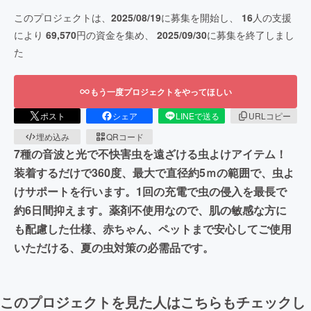
このプロジェクトは、
2025/08/19
に募集を開始し、
16
人の支援
により
69,570
円の資金を集め、
2025/09/30
に募集を終了しまし
た
もう一度プロジェクトをやってほしい
ポスト
シェア
LINEで送る
URLコピー
埋め込み
QRコード
7種の音波と光で不快害虫を遠ざける虫よけアイテム！
装着するだけで360度、最大で直径約5ｍの範囲で、虫よ
けサポートを行います。1回の充電で虫の侵入を最長で
約6日間抑えます。薬剤不使用なので、肌の敏感な方に
も配慮した仕様、赤ちゃん、ペットまで安心してご使用
いただける、夏の虫対策の必需品です。
このプロジェクトを見た人はこちらもチェックし