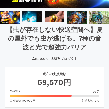
【虫が存在しない快適空間へ】夏
の屋外でも虫が逃げる。7種の音
波と光で超強力バリア
carpediem328
プロダクト
現在の支援総額
69,570
円
終了
69
%達成
目標金額
100,000
円
支援者数
16
人