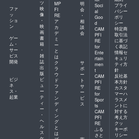
ツ
MP
明
プライ
Soci
ファ
映
FI
会
バシー
al
ッ
像
RE
・
ポリ
Goo
ショ
・
ア
相
シー
d
ン
映
カ
談
特定商
CAM
画
デ
会
取引法
PFI
ゲー
書
ミ
に基づ
RE
ム・
籍
ー
く表記
for
サー
・
と
情報セ
Ente
ビス
雑
は
キュリ
rtain
開発
誌
ク
サ
ティ方
men
出
ラ
ポ
針
t
版
ウ
ー
反社基
CAM
ビジ
ビ
ド
ト
本方針
PFI
ネ
ュ
フ
サ
カスタ
RE
ス・
ー
ァ
ー
マーハ
for
起業
テ
ン
ビ
ラスメ
Spor
ィ
デ
ス
ントに
ts
ー
ィ
対する
CAM
・
ン
考え方
PFI
ヘ
グ
クッ
RE
ル
と
キーポ
ふる
ス
は
リシー
さと
ケ