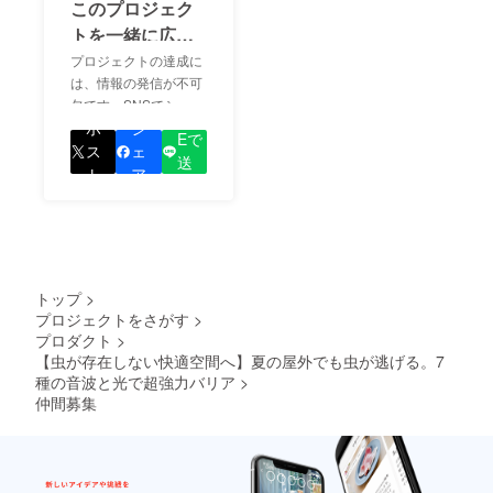
このプロジェク
トを一緒に広め
ましょう！
プロジェクトの達成に
は、情報の発信が不可
欠です。SNSでシェア
LIN
をして、あなたが応援
ポ
シ
Eで
しているプロジェクト
ス
ェ
送
の良さを知ってもらい
ト
ア
る
ましょう！
トップ
>
プロジェクトをさがす
>
プロダクト
>
【虫が存在しない快適空間へ】夏の屋外でも虫が逃げる。7
種の音波と光で超強力バリア
>
仲間募集