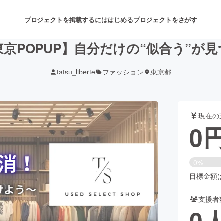
プロジェクトを掲載するには
はじめる
プロジェクトをさがす
京POPUP】自分だけの“似合う”が
tatsu_liberte
ファッション
東京都
注目のリターン
注目の新着プロジェクト
募集終了が近いプロジェクト
も
現在の
音楽
舞台・パフォーマンス
0
ゲーム・サービス開発
フード・飲食店
0%
書籍・雑誌出版
アニメ・漫画
目標金額は3
支援者
チャレンジ
ビューティー・ヘルスケ
0