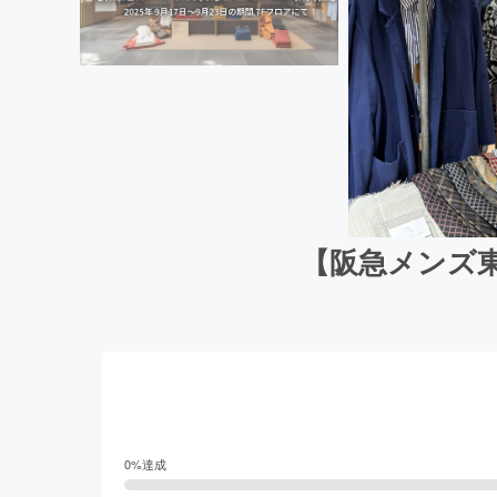
【阪急メンズ東
0
%達成