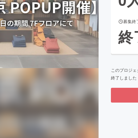
募集終
CAMPFIRE for Social Good
CAMPFIRE Creation
終
CAMPFIREふるさと納税
machi-ya
コミュニティ
このプロジェ
終了しました