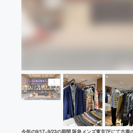
今年の9/17~9/23の期間 阪急メンズ東京7Fにて古