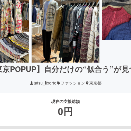
京POPUP】自分だけの“似合う”が
tatsu_liberte
ファッション
東京都
現在の支援総額
0
円