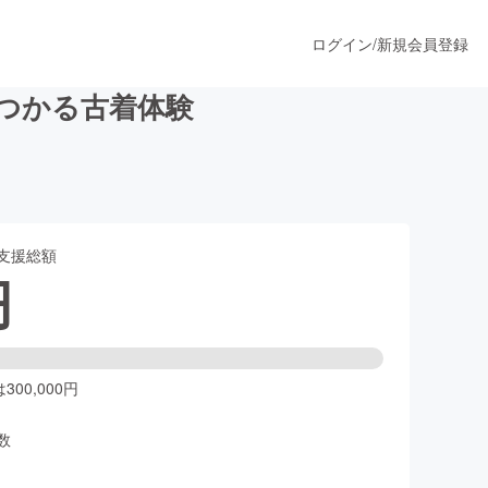
ログイン
/
新規会員登録
見つかる古着体験
うすぐ公開されます
支援総額
プロダクト
円
ファッション
スポーツ
00,000円
数
ア
ソーシャルグッド
人