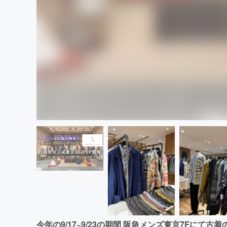
今年の9/17~9/23の期間 阪急メンズ東京7Fにて古