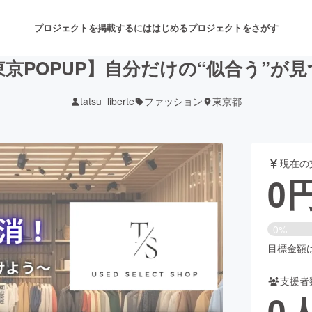
プロジェクトを掲載するには
はじめる
プロジェクトをさがす
京POPUP】自分だけの“似合う”が
tatsu_liberte
ファッション
東京都
注目のリターン
注目の新着プロジェクト
募集終了が近いプロジェクト
も
現在の
音楽
舞台・パフォーマンス
0
ゲーム・サービス開発
フード・飲食店
0%
書籍・雑誌出版
アニメ・漫画
目標金額は3
支援者
チャレンジ
ビューティー・ヘルスケ
0