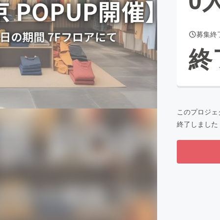
募集終
CAMPFIRE for Social Good
CAMPFIRE Creation
終
CAMPFIREふるさと納税
machi-ya
コミュニティ
このプロジェ
終了しました