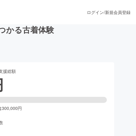
ログイン
/
新規会員登録
見つかる古着体験
うすぐ公開されます
支援総額
プロダクト
円
ファッション
スポーツ
00,000円
数
ア
ソーシャルグッド
人