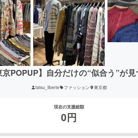
京POPUP】自分だけの“似合う”が
tatsu_liberte
ファッション
東京都
現在の支援総額
0
円