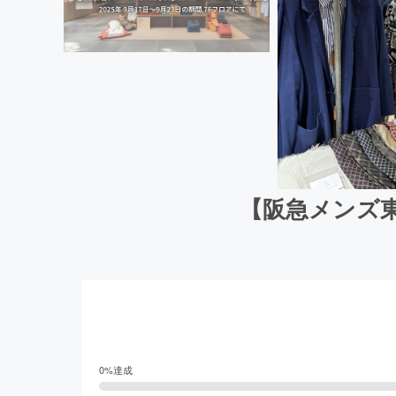
【阪急メンズ東
0
%達成