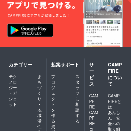
カテゴリー
起案サポート
サ
CAMP
ー
FIRE
テク
ま
プ
ス
ビ
につい
ノロ
ち
ロ
タ
ス
て
ジー
づ
ジ
ッ
・ガ
く
ェ
フ
CAM
CAMP
ジェ
り
ク
に
PFI
FIREと
ット
・
ト
相
RE
は
地
を
談
CAM
あんし
域
作
す
PFI
ん・安
活
る
る
RE
全への
性
資
コ
取り組