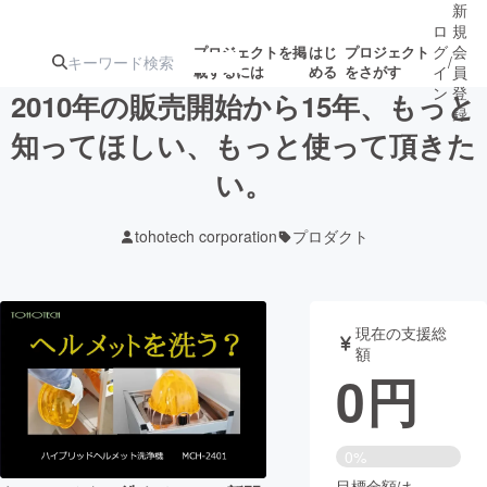
新
ロ
規
グ
会
プロジェクトを掲
はじ
プロジェクト
/
載するには
める
をさがす
イ
員
ン
登
2010年の販売開始から15年、もっと
録
知ってほしい、もっと使って頂きた
い。
人気のプロ
注目のリ
注目の新着プロ
募集終了が近いプ
もうすぐ公開
ジェクト
ターン
ジェクト
ロジェクト
されます
tohotech corporation
プロダクト
アート・写真
音楽
現在の支援総
テクノロジー・ガジェット
ゲーム・サ
額
0
円
映像・映画
書籍・雑誌
0%
ビジネス・起業
チャレンジ
目標金額は