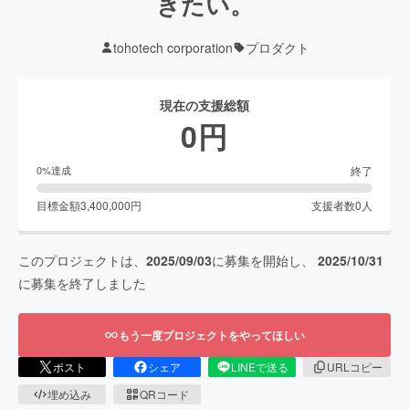
きたい。
tohotech corporation
プロダクト
現在の支援総額
0
円
終了
0
%達成
目標金額
3,400,000
円
支援者数
0
人
このプロジェクトは、
2025/09/03
に募集を開始し、
2025/10/31
に募集を終了しました
もう一度プロジェクトをやってほしい
ポスト
シェア
LINEで送る
URLコピー
埋め込み
QRコード