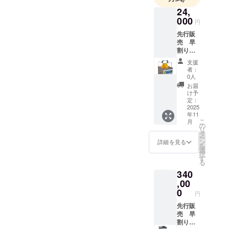
24,
000
円
先行販
売 早
割り
【20%
支援
OFF】
者：
専用カ
0人
バー
お届
C-
け予
200X1
定：
台
2025
年11
￥24,00
こ
月
0 販売
の
リ
予定
タ
ー
価：
ン
詳細を見る
を
￥30,00
選
択
0
す
る
340
,00
0
円
先行販
売 早
割り