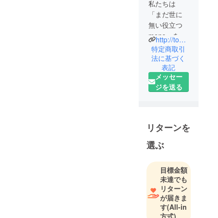
私たちは
「まだ世に
無い役立つ
mono」を創
http://tohotech.co.jp
る会社で
特定商取引
す。高品質
法に基づく
表記
でユニーク
メッセー
な商品をお
ジを送る
届けするこ
とで、より
豊かな生活
環境を創造
リターンを
していきま
す。
選ぶ
目標金額
未達でも
リターン
が届きま
す
(All-in
方式)