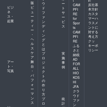
t
版
ウ
ー
反社基
CAM
ビジ
ビ
ド
ト
本方針
PFI
ネ
ュ
フ
サ
カスタ
RE
ス・
ー
ァ
ー
マーハ
for
起業
テ
ン
ビ
ラスメ
Spor
ィ
デ
ス
ントに
ts
ー
ィ
対する
CAM
・
ン
考え方
PFI
ヘ
グ
クッ
RE
ル
と
キーポ
ふる
ス
は
リシー
さと
ケ
プ
実
納税
ア
ロ
施
AD
アー
舞
ジ
事
FOR
ト・
台
ェ
例
ALL
写真
・
ク
HIO
パ
ト
KOS
フ
の
HI
ォ
作
JFA
ー
り
クラ
マ
方
ウド
ン
プ
統
ファ
ス
ロ
計
ン
ソー