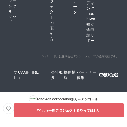
ジ
デ
ディ
シャ
ェ
ー
ング
ル
ク
タ
mac
グッ
ト
hi-ya
ド
の
補助
広
金申
め
請サ
方
ポー
ト
「QRコード」は株式会社デンソーウェーブの登録商標です。
© CAMPFIRE,
会社概
採用情
パートナー
Inc.
要
報
募集
tohotech corporation
さんへアンコール
もう一度プロジェクトをやってほしい
0