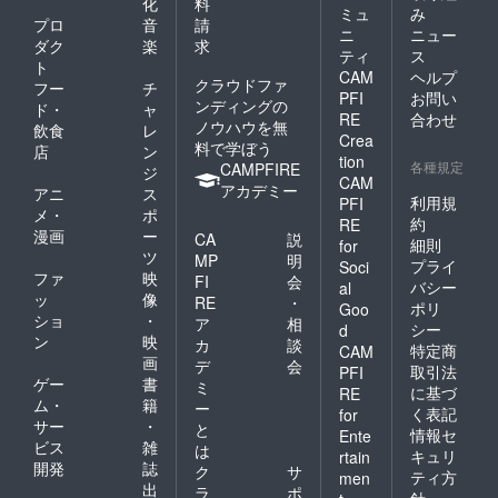
化
料
ミュ
み
プロ
音
請
ニ
ニュー
ダク
楽
求
ティ
ス
ト
CAM
ヘルプ
クラウドファ
フー
チ
PFI
お問い
ンディングの
ド・
ャ
RE
合わせ
ノウハウを無
飲食
レ
Crea
料で学ぼう
店
ン
tion
各種規定
CAMPFIRE
ジ
CAM
アカデミー
アニ
ス
利用規
PFI
メ・
ポ
約
RE
漫画
ー
CA
説
細則
for
ツ
MP
明
プライ
Soci
ファ
映
FI
会
バシー
al
ッ
像
RE
・
ポリ
Goo
ショ
・
ア
相
シー
d
ン
映
カ
談
特定商
CAM
画
デ
会
取引法
PFI
ゲー
書
ミ
に基づ
RE
ム・
籍
ー
く表記
for
サー
・
と
情報セ
Ente
ビス
雑
は
キュリ
rtain
開発
誌
ク
サ
ティ方
men
出
ラ
ポ
針