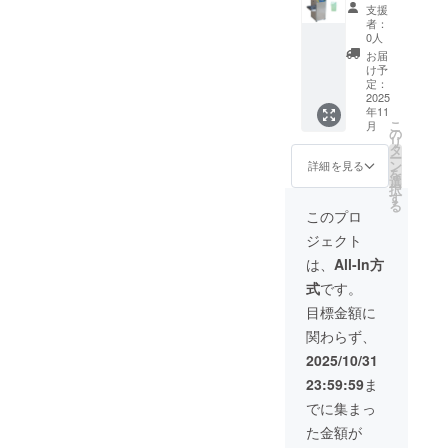
【20%
支援
OFF】
者：
ハイブ
0人
リッド
お届
ヘル
け予
メット
定：
洗浄
2025
年11
機
こ
月
MCH-
の
リ
2401X1
タ
ー
台、専
ン
詳細を見る
を
用洗剤
選
択
D-
す
る
040X1
このプロ
本
ジェクト
￥340,0
00 販
は、
All-In方
売予定
式
です。
価：
￥425,0
目標金額に
00
関わらず、
2025/10/31
23:59:59
ま
でに集まっ
た金額が