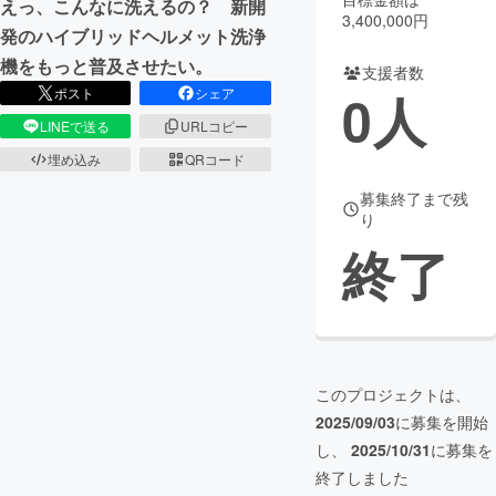
えっ、こんなに洗えるの？ 新開
3,400,000円
発のハイブリッドヘルメット洗浄
まちづくり・地域活性化
機をもっと普及させたい。
支援者数
0
人
ポスト
シェア
CAMPFIRE for Social Good
CAMPFIRE Creation
LINEで送る
URLコピー
CAMPFIREふるさと納税
machi-ya
コミュニティ
埋め込み
QRコード
募集終了まで残
り
終了
このプロジェクトは、
2025/09/03
に募集を開始
し、
2025/10/31
に募集を
終了しました