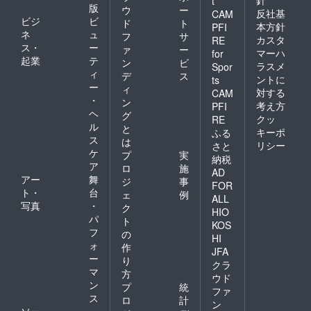
t
版
ウ
ー
反社基
CAM
ビジ
ビ
ド
ト
本方針
PFI
ネ
ュ
フ
サ
カスタ
RE
ス・
ー
ァ
ー
マーハ
for
起業
テ
ン
ビ
ラスメ
Spor
ィ
デ
ス
ントに
ts
ー
ィ
対する
CAM
・
ン
考え方
PFI
ヘ
グ
クッ
RE
ル
と
キーポ
ふる
ス
は
リシー
さと
ケ
プ
実
納税
ア
ロ
施
AD
アー
舞
ジ
事
FOR
ト・
台
ェ
例
ALL
写真
・
ク
HIO
パ
ト
KOS
フ
の
HI
ォ
作
JFA
ー
り
クラ
マ
方
ウド
ン
プ
統
ファ
ス
ロ
計
ン
ソー