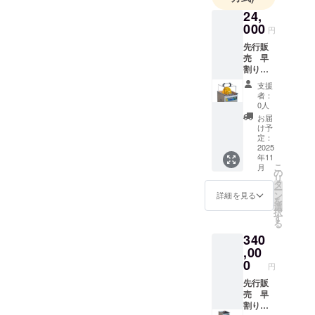
24,
000
円
先行販
売 早
割り
【20%
支援
OFF】
者：
専用カ
0人
バー
お届
C-
け予
200X1
定：
台
2025
年11
￥24,00
こ
月
0 販売
の
リ
予定
タ
ー
価：
ン
詳細を見る
を
￥30,00
選
択
0
す
る
340
,00
0
円
先行販
売 早
割り