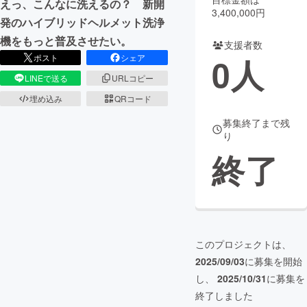
えっ、こんなに洗えるの？ 新開
3,400,000円
発のハイブリッドヘルメット洗浄
まちづくり・地域活性化
機をもっと普及させたい。
支援者数
0
人
ポスト
シェア
CAMPFIRE for Social Good
CAMPFIRE Creation
LINEで送る
URLコピー
CAMPFIREふるさと納税
machi-ya
コミュニティ
埋め込み
QRコード
募集終了まで残
り
終了
このプロジェクトは、
2025/09/03
に募集を開始
し、
2025/10/31
に募集を
終了しました