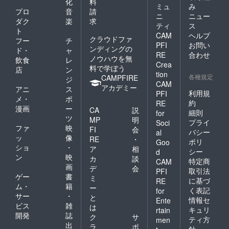
化
料
ミュ
み
プロ
音
請
ニ
ニュー
ダク
楽
求
ティ
ス
ト
CAM
ヘルプ
クラウドファ
フー
チ
PFI
お問い
ンディングの
ド・
ャ
RE
合わせ
ノウハウを無
飲食
レ
Crea
料で学ぼう
店
ン
tion
各種規定
CAMPFIRE
ジ
CAM
アカデミー
アニ
ス
利用規
PFI
メ・
ポ
約
RE
漫画
ー
CA
説
細則
for
ツ
MP
明
プライ
Soci
ファ
映
FI
会
バシー
al
ッ
像
RE
・
ポリ
Goo
ショ
・
ア
相
シー
d
ン
映
カ
談
特定商
CAM
画
デ
会
取引法
PFI
ゲー
書
ミ
に基づ
RE
ム・
籍
ー
く表記
for
サー
・
と
情報セ
Ente
ビス
雑
は
キュリ
rtain
開発
誌
ク
サ
ティ方
men
出
ラ
ポ
針