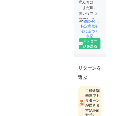
私たちは
「まだ世に
無い役立つ
mono」を創
http://tohotech.co.jp
る会社で
特定商取引
す。高品質
法に基づく
表記
でユニーク
メッセー
な商品をお
ジを送る
届けするこ
とで、より
豊かな生活
環境を創造
リターンを
していきま
す。
選ぶ
目標金額
未達でも
リターン
が届きま
す
(All-in
方式)