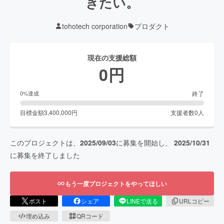
きたい。
tohotech corporation
プロダクト
現在の支援総額
0
円
終了
0
%達成
目標金額
3,400,000
円
支援者数
0
人
このプロジェクトは、
2025/09/03
に募集を開始し、
2025/10/31
に募集を終了しました
もう一度プロジェクトをやってほしい
ポスト
シェア
LINEで送る
URLコピー
埋め込み
QRコード