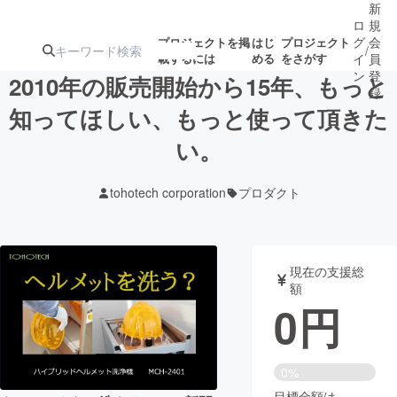
新
ロ
規
グ
会
プロジェクトを掲
はじ
プロジェクト
/
載するには
める
をさがす
イ
員
ン
登
2010年の販売開始から15年、もっと
録
知ってほしい、もっと使って頂きた
い。
人気のプロ
注目のリ
注目の新着プロ
募集終了が近いプ
もうすぐ公開
ジェクト
ターン
ジェクト
ロジェクト
されます
tohotech corporation
プロダクト
アート・写真
音楽
現在の支援総
テクノロジー・ガジェット
ゲーム・サ
額
0
円
映像・映画
書籍・雑誌
0%
ビジネス・起業
チャレンジ
目標金額は