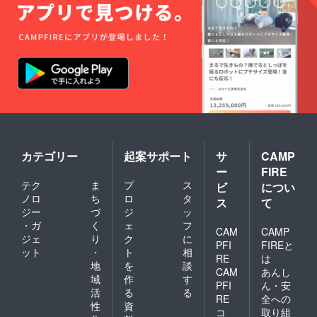
カテゴリー
起案サポート
サ
CAMP
ー
FIRE
テク
ま
プ
ス
ビ
につい
ノロ
ち
ロ
タ
ス
て
ジー
づ
ジ
ッ
・ガ
く
ェ
フ
CAM
CAMP
ジェ
り
ク
に
PFI
FIREと
ット
・
ト
相
RE
は
地
を
談
CAM
あんし
域
作
す
PFI
ん・安
活
る
る
RE
全への
性
資
コ
取り組