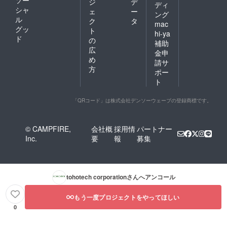
ジ
デ
ディ
シャ
ェ
ー
ング
ル
ク
タ
mac
グッ
ト
hi-ya
ド
の
補助
広
金申
め
請サ
方
ポー
ト
「QRコード」は株式会社デンソーウェーブの登録商標です。
© CAMPFIRE,
会社概
採用情
パートナー
Inc.
要
報
募集
tohotech corporation
さんへアンコール
もう一度プロジェクトをやってほしい
0