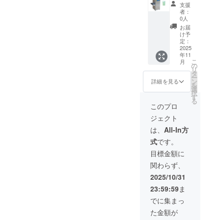
【20%
支援
OFF】
者：
ハイブ
0人
リッド
お届
ヘル
け予
メット
定：
洗浄
2025
年11
機
こ
月
MCH-
の
リ
2401X1
タ
ー
台、専
ン
詳細を見る
を
用洗剤
選
択
D-
す
る
040X1
このプロ
本
ジェクト
￥340,0
00 販
は、
All-In方
売予定
式
です。
価：
￥425,0
目標金額に
00
関わらず、
2025/10/31
23:59:59
ま
でに集まっ
た金額が