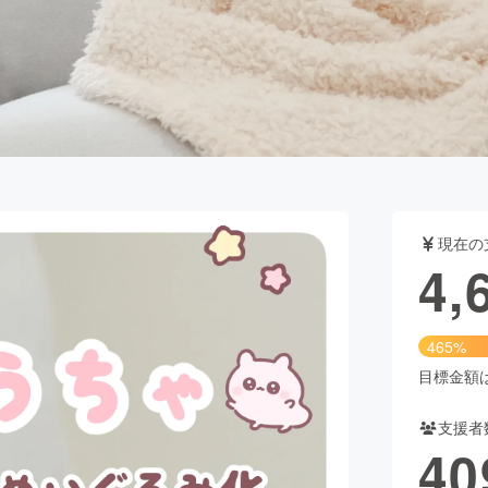
CAMPFIRE for Social Good
CAMPFIRE Creation
CAMPFIREふるさと納税
machi-ya
コミュニティ
現在の
4,
465%
目標金額は1
支援者
40