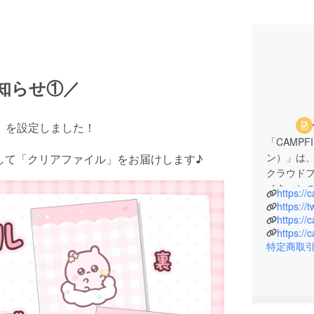
知らせ①／
】を設定しました！
「CAMPF
ン）」は、
して「クリアファイル」をお届けします♪
クラウド
イターと
https://
行ってま
https://
https://
https://c
◾️営業日
特定商取
営業時間：平
※お問い合
す。
※ ご質問