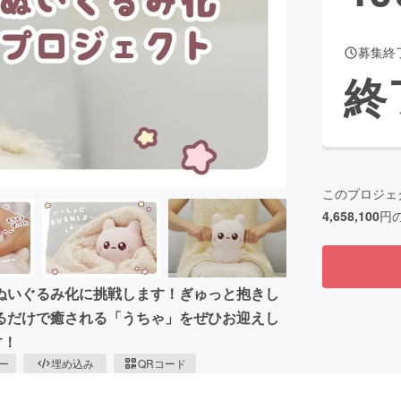
募集終
終
このプロジェ
4,658,100
円
ぬいぐるみ化に挑戦します！ぎゅっと抱きし
るだけで癒される「うちゃ」をぜひお迎えし
す！
ピー
埋め込み
QRコード