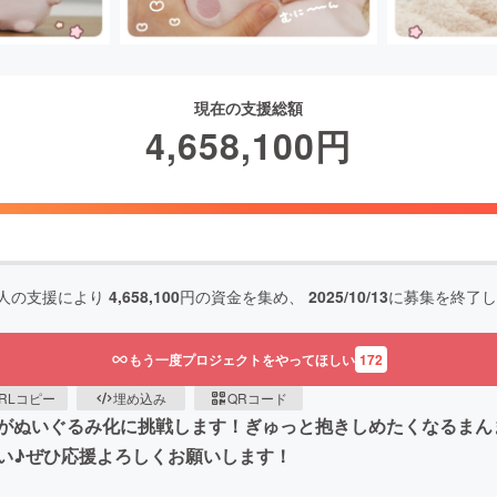
現在の支援総額
4,658,100
円
人の支援により
4,658,100
円の資金を集め、
2025/10/13
に募集を終了し
もう一度プロジェクトをやってほしい
172
RLコピー
埋め込み
QRコード
がぬいぐるみ化に挑戦します！ぎゅっと抱きしめたくなるまん
い♪ぜひ応援よろしくお願いします！