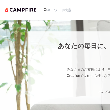
人気のプロジェクト
あなたの毎日に、
アート・写真
みなさまのご支援により、¥ 4
テクノロジー・ガジェット
Creationでは他にも
映像・映画
このプロ
ビジネス・起業