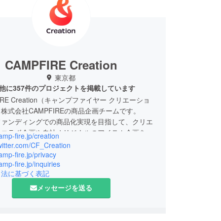
CAMPFIRE Creation
東京都
他に357件のプロジェクトを掲載しています
IRE Creation（キャンプファイヤー クリエーショ
株式会社CAMPFIREの商品企画チームです。
ファンディングでの商品化実現を目指して、クリエ
のコラボ企画や自社オリジナルのアイテム企画を
camp-fire.jp/creation
す。
twitter.com/CF_Creation
camp-fire.jp/privacy
amp-fire.jp/inquiries
のご案内
引法に基づく表記
日 10:00〜18:00 (土日祝、年末年始除く)
わせから3営業日以内にご返信させていただきま
メッセージを送る
によってはお応えできかねる場合もございます。