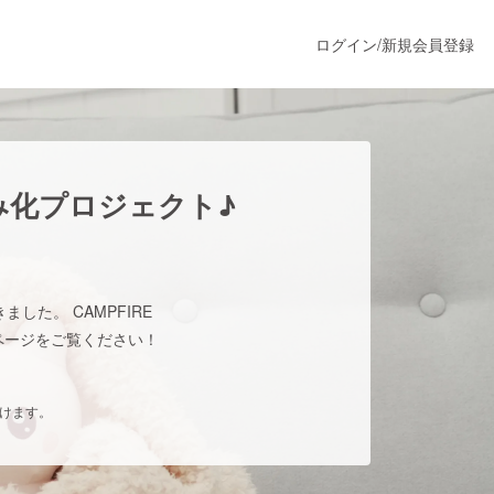
ログイン
/
新規会員登録
うすぐ公開されます
み化プロジェクト♪
プロダクト
した。 CAMPFIRE
ファッション
ムページをご覧ください！
スポーツ
だけます。
ア
ソーシャルグッド