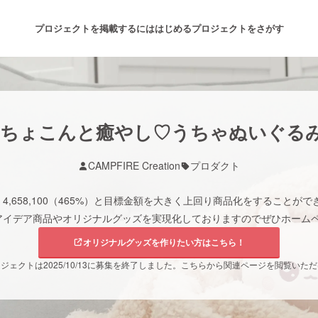
プロジェクトを掲載するには
はじめる
プロジェクトをさがす
注目のリターン
注目の新着プロジェクト
募集終了が近いプロジェクト
も
ちょこんと癒やし♡うちゃぬいぐる
CAMPFIRE Creation
プロダクト
音楽
舞台・パフォーマンス
,658,100（465%）と目標金額を大きく上回り商品化をすることができま
ゲーム・サービス開発
フード・飲食店
様々なアイデア商品やオリジナルグッズを実現化しておりますのでぜひホー
オリジナルグッズを作りたい方はこちら！
書籍・雑誌出版
アニメ・漫画
ジェクトは2025/10/13に募集を終了しました。こちらから関連ページを閲覧いた
チャレンジ
ビューティー・ヘルスケ