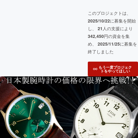
このプロジェクトは、
2025/10/22
に募集を開始
し、
21
人の支援により
342,450
円の資金を集
め、
2025/11/25
に募集を
終了しました
もう一度プロジェク
トをやってほしい