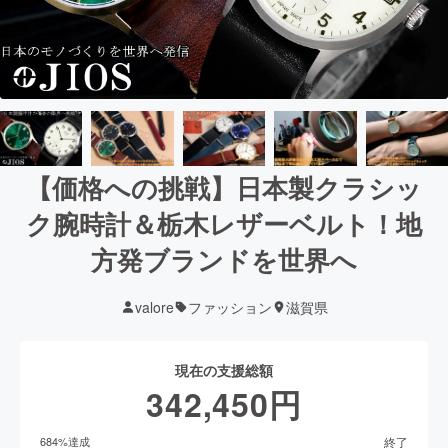
【価格への挑戦】日本製クラシッ
ク腕時計＆栃木レザーベルト！地
方発ブランドを世界へ
valore
ファッション
滋賀県
現在の支援総額
342,450
円
終了
684
%達成