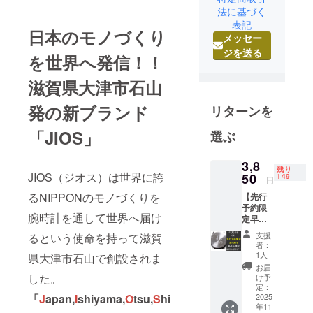
アイテム・
法に基づく
アクセサ
表記
リーなどの
日本のモノづくり
メッセー
企画、販売
ジを送る
を世界へ発信！！
を行ってま
いりまし
滋賀県大津市石山
た。これま
発の新ブランド
での経験と
リターンを
実績、築き
「JIOS」
選ぶ
上げた繋が
りと培った
3,8
ノウハウを
残り
JIOS（ジオス）は世界に誇
50
149
円
生かし、新
るNIPPONのモノづくりを
【先行
鮮かつ実直
予約限
なモノづく
腕時計を通して世界へ届け
定早割
30％OF
りを行いま
支援
るという使命を持って滋賀
F】裏ぶ
者：
す。日本の
たフ
1人
県大津市石山で創設されま
正確で繊細
リー刻
お届
印 先行
した。
で確かなモ
け予
予約限
定：
ノづくりを
定早割
2025
「
J
apan,
I
shiyama,
O
tsu,
S
hi
年11
世界へ発信
30％OF