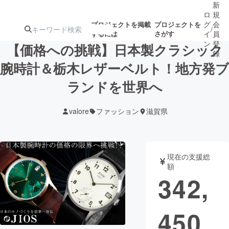
新
ロ
規
グ
会
プロジェクトを掲載
プロジェクトを
/
するには
さがす
イ
員
ン
登
【価格への挑戦】日本製クラシック
録
腕時計＆栃木レザーベルト！地方発ブ
ランドを世界へ
人気のプロ
注目のリ
注目の新着プロ
募集終了が近いプ
もうすぐ公開
ジェクト
ターン
ジェクト
ロジェクト
されます
valore
ファッション
滋賀県
アート・写真
音楽
現在の支援総
テクノロジー・ガジェット
ゲーム・サ
額
342,
映像・映画
書籍・雑誌
450
ビジネス・起業
チャレンジ