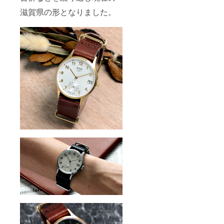
による
ボイス
滋賀県の形となりました。
返品・
が必要
返金は
な場合
お受け
は、
いたし
メッ
かねま
セージ
す。 適
にて実
格請求
行者に
書発行
直接お
事業者
問合せ
登録番
くださ
号：あ
い） イ
り （適
ンボイ
格請求
ス（適
書発行
格請求
事業者
書）：
登録番
対応可
号の記
載のあ
るイン
ボイス
が必要
な場合
は、
メッ
セージ
にて実
行者に