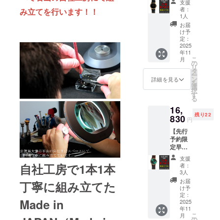
料負担
ません
込・送
支援
「裏ぶ
い。
フ】限
バンド
軽減の
のでご
者：
み立てを行います！！
料込）
たに載
（例：
定25
カ
ためク
1人
了承く
→
せたい
山田 花
本！ス
ラー：
リック
ださい
お届
16,830
お名前
子）。
モール
ベー
ポスト
け予
ませ。
円（税
を記載
」 適格
セコン
ジュ×
定：
でのポ
◆2025
込・送
してく
請求書
ド 日本
2025
ゴール
スト投
年11月
料込）
ださ
発行事
年11
製腕時
ド 栃
函によ
末頃の
＜一般
い。
こ
業者登
月
計 ブ
木レ
の
るお届
お届け
予定販
（例：
リ
録番
ラック×
ザー 本
タ
けとな
予定で
売価
山田 花
ー
号：あ
ゴール
革ベル
ン
りま
詳細を見る
す◆ 先
格
子）。
を
り （適
ド JIOS
ト（ブ
選
す。 そ
行予約
19,800
」 適格
択
格請求
OMI 日
ラウ
す
のた
限定早
円(税
請求書
る
書発行
本製腕
ン） 1
め、今
割
込・送
発行事
事業者
16,
時計
本 付属
回のリ
15％OF
料込)＞
業者登
登録番
残り22
クォー
830
品：専
ターン
F 一般
円
※ 割引
録番
号の記
ツ ス
用ボッ
品には
予定販
率は一
号：あ
載のあ
【先行
モール
クス、
手提げ
売価格
般販売
り （適
るイン
予約限
セコン
保証書
袋は付
19,800
予定価
格請求
ボイス
定早割
ド 栃木
※弊社送
属致し
円（税
格に送
書発行
が必要
15％オ
レザー
料負担
ません
込・送
支援
料を含
事業者
な場合
フ】限
バンド
軽減の
自社工房で1本1本
のでご
者：
料込）
む合計
登録番
は、
定25
カ
ためク
3人
了承く
→
金額に
号の記
メッ
本！ス
ラー：
リック
ださい
お届
16,830
丁寧に組み立てた
対する
載のあ
セージ
モール
ブラッ
ポスト
け予
ませ。
円（税
もので
るイン
にて実
セコン
ク×ゴー
定：
でのポ
◆2025
込・送
す。 ※
ボイス
Made in
行者に
ド 日本
2025
ルド
スト投
年11月
料込）
ご注文
が必要
直接お
年11
製腕時
栃木レ
函によ
末頃の
＜一般
状況、
こ
な場合
月
問合せ
計 グ
ザー 本
の
るお届