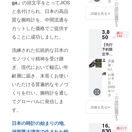
こ
月
ga」
の頭文字をとってJIOS
F 一般
の
する会社、
リ
予定販
タ
と名付けられ、日本の高品
ー
ブランドを
売価格
ン
詳細を見る
を
5,500円
目指してい
選
質な腕時計を、中間流通を
択
（税
す
ます。
る
込・送
カットした価格でご提供す
3,8
料込）
残り
→
50
ることに成功しました。
150
円
3,850円
【先行
（税
予約限
洗練された伝統的な日本の
込・送
定早割
料込）
モノづくり精神を受け継
30％OF
【ご注
支援
F】栃木
意】腕
者：
ぎ、現代において幅広い年
レザー
時計を
0人
革ベル
ご購入
お届
齢層に届き、末長くお使い
ト裏側
の方の
け予
フリー
み購入
定：
いただける普遍的なモノづ
刻印 先
2025
いただ
年11
行予約
くりを行い、腕時計を通し
けま
こ
月
限定早
す。 名
の
リ
てグローバルに発信しま
割
入れ単
タ
ー
30％OF
品での
ン
詳細を見る
を
す。
F 一般
購入は
選
択
予定販
出来ま
す
る
売価格
せん。
日本の時計の始まりの地、
16,
5,500円
※備考欄
残り17
（税
830
にご希
滋賀県大津市で生まれた時
円