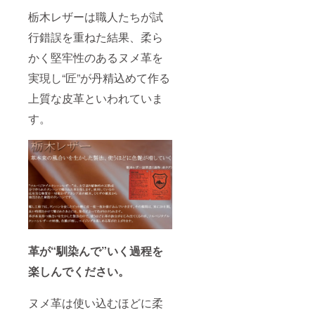
栃木レザーは職人たちが試
行錯誤を重ねた結果、柔ら
かく堅牢性のあるヌメ革を
実現し“匠”が丹精込めて作る
上質な皮革といわれていま
す。
革が“馴染んで”いく過程を
楽しんでください。
ヌメ革は使い込むほどに柔