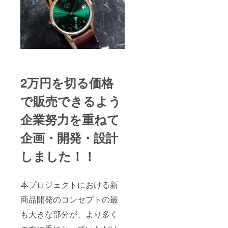
直接お
問合せ
くださ
い） イ
ンボイ
ス（適
格請求
書）：
対応可
2万円を切る価格
で販売できるよう
企業努力を重ねて
企画・開発・設計
しました！！
本プロジェクトにおける新
商品開発のコンセプトの最
も大きな部分が、より多く