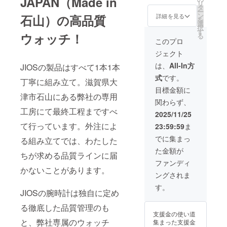
JAPAN（Made in
お届け
予定販
製造工
リ
は、
くださ
リーン×
革ベル
タ
けとな
予定で
売価
程上の
ー
メッ
い） イ
ゴール
ト（ブ
ン
りま
詳細を見る
石山）の高品質
す◆ 先
格
都合等
を
セージ
ンボイ
ド JIOS
ラッ
選
す。 そ
行予約
19,800
により
択
にて実
ス（適
OMI 日
ク） 1
す
のた
限定早
円(税
ウォッチ！
出荷時
る
行者に
格請求
本製腕
本 付属
め、今
このプロ
割
込・送
期が遅
直接お
書）：
時計
品：専
回のリ
15％OF
料込)＞
れる場
問合せ
ジェクト
対応可
クォー
用ボッ
ターン
F 一般
※ 割引
合があ
くださ
※ 割引
ツ ス
クス、
品には
は、
All-In方
予定販
JIOSの製品はすべて1本1本
率は一
りま
い） イ
率は一
モール
保証書
手提げ
売価格
般販売
す。 ※
ンボイ
式
です。
般販売
セコン
※弊社送
丁寧に組み立て。滋賀県大
袋は付
19,800
予定価
使用
ス（適
予定価
ド 栃木
料負担
属致し
目標金額に
円（税
格に送
感・イ
格請求
格に送
レザー
津市石山にある弊社の専用
軽減の
ません
込・送
料を含
メージ
書）：
関わらず、
料を含
バンド
ためク
のでご
料込）
む合計
違い等
対応可
工房にて最終工程まですべ
む合計
カ
リック
了承く
2025/11/25
→
金額に
による
※ 割引
金額に
ラー：
ポスト
ださい
16,830
対する
返品・
て行っています。外注によ
率は一
23:59:59
ま
対する
グリー
でのポ
ませ。
円（税
もので
返金は
般販売
もので
ン×ゴー
スト投
◆2025
でに集まっ
込・送
る組み立てでは、わたした
す。 ※
お受け
予定価
す。
ルド
函によ
年11月
料込）
ご注文
いたし
格に送
た金額が
栃木レ
るお届
末頃の
ちが求める品質ラインに届
＜一般
状況、
かねま
料を含
ザー 本
けとな
お届け
ファンディ
予定販
製造工
す。 適
む合計
革ベル
かないことがあります。
りま
予定で
売価
程上の
格請求
金額に
ングされま
ト（ブ
す。 そ
す◆ 先
格
都合等
書発行
対する
ラウ
のた
行予約
す。
19,800
により
事業者
もので
JIOSの腕時計は独自に定め
ン） 1
め、今
限定早
円(税
出荷時
登録番
す。
本 付属
回のリ
割
込・送
期が遅
号：あ
る徹底した品質管理のも
品：専
ターン
15％OF
料込)＞
れる場
り （適
支援金の使い道
用ボッ
品には
F 一般
※ 割引
合があ
と、弊社専属のウォッチ
格請求
集まった支援金
クス、
手提げ
予定販