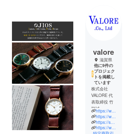
valore
滋賀県
他に9件の
プロジェク
トを掲載し
ています
株式会社
VALORE 代
表取締役 竹
脇誠
https://www.jios-jp.com/
2009年に創
https://www.jios-en.com/
業し、腕時
https://soue-pair.com/
https://www.rakuten.co.jp/hapian/
計・レザー
特定商取引