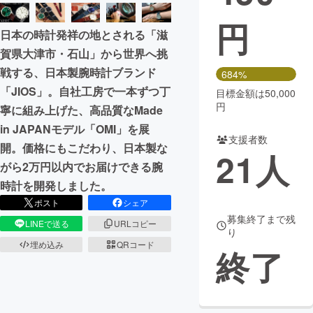
円
まちづくり・地域活性化
日本の時計発祥の地とされる「滋
賀県大津市・石山」から世界へ挑
CAMPFIRE for Social Good
CAMPFIRE Creation
戦する、日本製腕時計ブランド
684%
CAMPFIREふるさと納税
machi-ya
コミュニティ
「JIOS」。自社工房で一本ずつ丁
目標金額は50,000
円
寧に組み上げた、高品質なMade
in JAPANモデル「OMI」を展
支援者数
開。価格にもこだわり、日本製な
21
人
がら2万円以内でお届けできる腕
時計を開発しました。
ポスト
シェア
募集終了まで残
LINEで送る
URLコピー
り
埋め込み
QRコード
終了