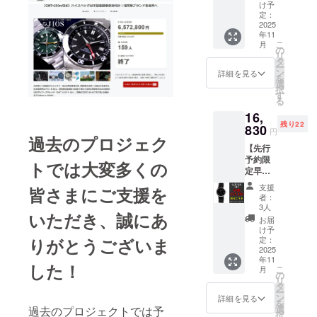
モール
ラー：
栃木レ
け予
なりま
セコン
ブラッ
定：
ザーの
す ※デ
ド 日本
2025
ク×ベー
革ベル
ザイン
年11
製腕時
ジュ
トの裏
性のあ
こ
月
計 ブ
栃木レ
の
側に記
る刻印
リ
ルー×シ
ザー 本
タ
念日や
はでき
ー
ルバー
革ベル
ン
名前な
詳細を見る
ませ
を
JIOS
ト（ブ
選
ど自由
ん。 ※
択
OMI 日
ラッ
す
に刻印
通常よ
る
本製腕
ク） 1
するこ
り納期
16,
時計
本 付属
とが可
が掛か
残り22
クォー
830
品：専
能で
る場合
円
過去のプロジェク
ツ ス
用ボッ
す。 例
がござ
【先行
モール
クス、
「MAK
いま
予約限
セコン
保証書
トでは大変多くの
OTO.T
す。 ※
定早割
ド 栃木
※弊社送
」
レイア
15％オ
レザー
料負担
「JIOS
ウト指
支援
皆さまにご支援を
フ】限
バンド
軽減の
☆」な
者：
示はで
定25
カ
ためク
3人
ど ※9～
きませ
いただき、誠にあ
本！ス
ラー：
リック
10文字
お届
ん。 ※
モール
ブルー×
ポスト
け予
まで ※
当店に
セコン
りがとうございま
シル
定：
でのポ
字体は
てバラ
ド 日本
2025
バー
スト投
別表の
ンスを
年11
製腕時
栃木レ
函によ
した！
通りに
優先
こ
月
計 ブ
ザー 本
の
るお届
なりま
し、最
リ
ラック×
革ベル
タ
けとな
す ※デ
初の文
ー
シル
ト（ネ
ン
りま
詳細を見る
ザイン
字を大
を
バー
イ
選
過去のプロジェクトでは予
す。 そ
性のあ
文字、
択