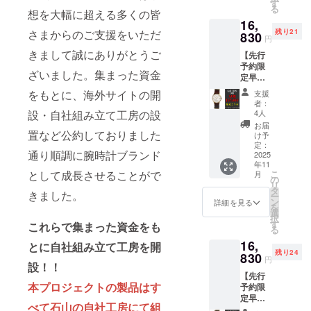
JIOS
ビー）
す
のた
る刻印
後ろを
る
OMI 日
想を大幅に超える多くの皆
1本
め、今
はでき
小文字
16,
本製腕
付属
回のリ
ませ
にリバ
さまからのご支援をいただ
残り21
時計
830
品：専
ターン
ん。 ※
円
ランス
クォー
用ボッ
品には
通常よ
させて
きまして誠にありがとうご
【先行
ツ ス
クス、
手提げ
り納期
頂く場
予約限
モール
保証書
袋は付
が掛か
ざいました。集まった資金
合がご
定早割
セコン
※弊社送
属致し
る場合
ざいま
15％オ
ド 栃木
料負担
ません
をもとに、海外サイトの開
がござ
支援
す。 ※
フ】限
レザー
軽減の
のでご
者：
いま
公序良
定25
バンド
設・自社組み立て工房の設
ためク
4人
了承く
す。 ※
俗に反
本！ス
カ
リック
ださい
お届
レイア
するも
モール
置など公約しておりました
ラー：
ポスト
け予
ませ。
ウト指
の、機
セコン
ブラッ
定：
でのポ
◆2025
示はで
種依存
通り順調に腕時計ブランド
ド 日本
2025
ク×シル
スト投
年11月
きませ
文字は
年11
製腕時
バー
函によ
末頃の
ん。 ※
掲載で
として成長させることがで
こ
月
計 ベー
栃木レ
の
るお届
お届け
公序良
きませ
リ
ジュ×
ザー 本
タ
けとな
予定で
きました。
俗に反
ん。 ※
ー
ゴール
革ベル
ン
りま
詳細を見る
す◆ 先
するも
リター
を
ド JIOS
ト（ブ
選
す。 そ
行予約
の、機
ンの質
択
OMI 日
ラッ
す
のた
これらで集まった資金をも
限定早
種依存
問：
る
本製腕
ク） 1
め、今
割
文字は
「裏ぶ
16,
時計
とに自社組み立て工房を開
本 付属
回のリ
15％OF
掲載で
たに載
残り24
クォー
830
品：専
ターン
F 一般
円
きませ
せたい
設！！
ツ ス
用ボッ
品には
予定販
ん。 ※
お名前
【先行
モール
クス、
手提げ
売価格
リター
を記載
本プロジェクトの製品はす
予約限
セコン
保証書
袋は付
19,800
ンの質
してく
定早割
ド 栃木
※弊社送
属致し
円（税
問：
べて石山の自社工房にて組
ださ
15％オ
レザー