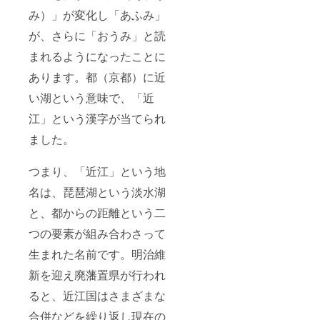
くださ
料込)＞
れる場
号：あ
い） イ
み）」が変化し「あふみ」
※ 割引
合があ
り （適
ンボイ
率は一
りま
が、さらに「おうみ」と読
格請求
ス（適
般販売
す。 ※
書発行
格請求
予定価
まれるようになったことに
使用
事業者
書）：
格に送
感・イ
登録番
対応可
あります。都（京都）に近
料を含
メージ
号の記
む合計
違い等
載のあ
い湖という意味で、「近
金額に
による
るイン
対する
返品・
ボイス
江」という漢字が当てられ
もので
返金は
が必要
す。 ※
お受け
な場合
ました。
ご注文
いたし
は、
状況、
かねま
メッ
製造工
つまり、「近江」という地
す。 適
セージ
程上の
格請求
にて実
名は、琵琶湖という淡水湖
都合等
書発行
行者に
により
事業者
直接お
と、都からの距離という二
出荷時
登録番
問合せ
期が遅
号：あ
くださ
つの要素が組み合わさって
れる場
り （適
い） イ
合があ
格請求
ンボイ
生まれた名前です。明治維
りま
書発行
ス（適
す。 ※
事業者
新を迎え廃藩置県が行われ
格請求
使用
登録番
書）：
ると、近江国はさまざまな
感・イ
号の記
対応可
メージ
載のあ
合併などを繰り返し現在の
違い等
るイン