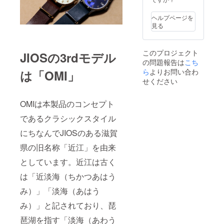
返金は
な場合
年11月
料込）
す。 ※
お受け
は、
末頃の
＜一般
ご注文
いたし
ヘルプページを
メッ
お届け
予定販
状況、
かねま
見る
セージ
予定で
売価
製造工
す。 適
にて実
す◆ 先
格
程上の
格請求
行者に
行予約
19,800
都合等
書発行
直接お
このプロジェクト
JIOSの3rdモデル
限定早
円(税
により
事業者
問合せ
の問題報告は
割
こち
込・送
出荷時
登録番
くださ
15％OF
料込)＞
ら
よりお問い合わ
は「OMI」
期が遅
号：あ
い） イ
F 一般
※ 割引
れる場
せください
り （適
ンボイ
予定販
率は一
合があ
格請求
ス（適
売価格
般販売
りま
書発行
格請求
19,800
OMIは本製品のコンセプト
予定価
す。 ※
事業者
書）：
円（税
格に送
使用
登録番
対応可
であるクラシックスタイル
込・送
料を含
感・イ
号の記
料込）
む合計
メージ
載のあ
にちなんでJIOSのある滋賀
→
金額に
違い等
るイン
16,830
対する
による
ボイス
県の旧名称「近江」を由来
円（税
もので
返品・
が必要
込・送
す。 ※
返金は
としています。近江は古く
な場合
料込）
ご注文
お受け
は、
＜一般
状況、
は「近淡海（ちかつあはう
いたし
メッ
予定販
製造工
かねま
セージ
み）」「淡海（あはう
売価
程上の
す。 適
にて実
格
都合等
格請求
行者に
み）」と記されており、琵
19,800
により
書発行
直接お
円(税
出荷時
事業者
問合せ
琶湖を指す「淡海（あわう
込・送
期が遅
登録番