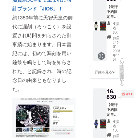
込・送
望の文
【先行
料込）
字をご
計ブランド「JIOS」！
予約限
→
入力く
定早割
約1350年前に天智天皇の御
3,850円
ださい
15％オ
（税
ませ 裏
支援
代に漏刻（ろうこく）を設
フ】限
込・送
ぶたに
者：
定25
料込）
記念日
8人
置され時間を知らされた御
本！ス
【ご注
や名前
お届
モール
意】腕
など自
け予
事績に始まります。日本書
セコン
時計を
定：
由に刻
ド 日本
2025
ご購入
印する
紀には、初めて漏刻を用い
年11
製腕時
の方の
ことが
こ
月
計 ブ
み購入
鐘鼓を鳴らして時を知らさ
の
可能で
リ
ラック×
いただ
タ
す。 例
ー
れた、と記録され、時の記
ベー
けま
ン
「Mako
詳細を見る
を
ジュ
す。 名
選
to.T」
択
念日の由来ともなりまし
JIOS
入れ単
す
「2022.
る
OMI 日
品での
9.29」
た。
16,
本製腕
購入は
「祝・
残り24
時計
830
出来ま
結婚20
円
クォー
せん。
周年」
【先行
ツ ス
※備考欄
※10文字
予約限
モール
にご希
まで ※
定早割
セコン
望の文
字体は
15％オ
ド 栃木
字をご
ゴシッ
支援
フ】限
レザー
入力く
ク体
者：
定25
バンド
ださい
1人
（英数
本！ス
カ
ませ。
字）に
お届