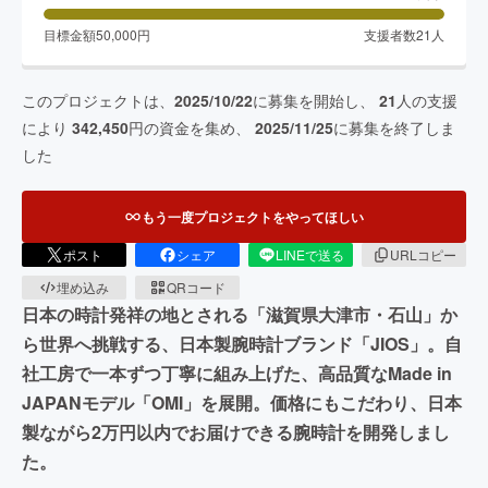
目標金額
50,000
円
支援者数
21
人
このプロジェクトは、
2025/10/22
に募集を開始し、
21
人の支援
により
342,450
円の資金を集め、
2025/11/25
に募集を終了しま
した
もう一度プロジェクトをやってほしい
ポスト
シェア
LINEで送る
URLコピー
埋め込み
QRコード
日本の時計発祥の地とされる「滋賀県大津市・石山」か
ら世界へ挑戦する、日本製腕時計ブランド「JIOS」。自
社工房で一本ずつ丁寧に組み上げた、高品質なMade in
JAPANモデル「OMI」を展開。価格にもこだわり、日本
製ながら2万円以内でお届けできる腕時計を開発しまし
た。