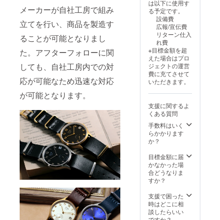
率は一
りま
書発行
は以下に使用す
保証書
袋は付
売価格
メーカーが自社工房で組み
般販売
す。 ※
事業者
る予定です。
※弊社送
属致し
19,800
予定価
使用
登録番
設備費
料負担
ません
立てを行い、商品を製造す
円（税
格に送
感・イ
号の記
広報/宣伝費
軽減の
のでご
込・送
料を含
メージ
載のあ
リターン仕入
ることが可能となりまし
ためク
了承く
料込）
む合計
違い等
るイン
れ費
リック
ださい
→
金額に
による
ボイス
※目標金額を超
た。アフターフォローに関
ポスト
ませ。
16,830
対する
返品・
が必要
えた場合はプロ
でのポ
◆2025
円（税
もので
返金は
しても、自社工房内での対
な場合
ジェクトの運営
スト投
年11月
込・送
す。 ※
お受け
は、
費に充てさせて
函によ
末頃の
料込）
ご注文
応が可能なため迅速な対応
いたし
メッ
いただきます。
るお届
お届け
＜一般
状況、
かねま
セージ
けとな
予定で
が可能となります。
予定販
製造工
す。 適
にて実
りま
す◆ 先
売価
程上の
格請求
行者に
支援に関するよ
す。 そ
行予約
格
都合等
書発行
直接お
くある質問
のた
限定早
19,800
により
事業者
問合せ
め、今
割
手数料はいく
円(税
出荷時
登録番
くださ
回のリ
15％OF
らかかります
込・送
期が遅
号：あ
い） イ
ターン
F 一般
か？
料込)＞
れる場
り （適
ンボイ
品には
予定販
※ 割引
合があ
格請求
ス（適
手提げ
売価格
目標金額に届
率は一
りま
書発行
格請求
袋は付
19,800
かなかった場
般販売
す。 ※
事業者
書）：
属致し
円（税
合どうなりま
予定価
使用
登録番
対応可
ません
込・送
すか？
格に送
感・イ
号の記
のでご
料込）
料を含
メージ
載のあ
了承く
→
支援で困った
む合計
違い等
るイン
ださい
16,830
時はどこに相
金額に
による
ボイス
ませ。
円（税
談したらいい
対する
返品・
が必要
◆2025
込・送
ですか？
もので