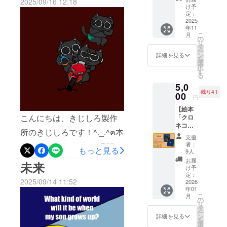
2025/09/16 12:18
がとうございます！着々
ファン
て、1枚
け予
ディン
お送り
定：
と、広告準備ができてきま
グ支援
2025
致しま
年11
者様限
す。 シ
した。絵本を読んでもらえ
こ
月
定で、
ンプル
の
リ
絵本
る日が楽しみです！
に、応
タ
ー
「クロ
援して
ン
詳細を見る
を
ネコパ
いただ
選
択
ンツバ
ける支
す
る
スター
援者様
5,0
ズ」の
向けの
残り41
登場
00
リター
円
キャラ
ンで
【絵本
クター
す！ 表
こんにちは、きじしろ製作
「クロ
を、描
面は、
ネコパ
き下ろ
爆炎を
所のきじしろです！^._.^‪ฅ‬本
ンツバ
しデザ
背景に
支援
スター
インの
逃走中
者：
日で、スタートから2週間経
もっと見る
ズ」】
ホログ
のイラ
9人
絵本
ラムス
ちました！支援や拡散を、
スト。
お届
未来
「クロ
テッ
裏面
け予
してくださった方々、あり
ネコパ
カーに
定：
は、ワ
2025/09/14 11:52
ンツバ
2026
して、3
ンポイ
がとうございます！残すと
年01
スター
種お送
ントで
こ
月
ズ」を1
り致し
の
猫のお
ころ45日、最後までどうぞ
リ
冊お送
ます。
タ
しりイ
ー
り致し
▼『ホ
よろしくお願いします^. ̫.^
ン
ラスト
詳細を見る
を
ます。
ログラ
選
を描き