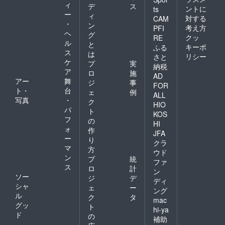
裏面モ
んでく
ィ
デ
ス
ントに
ノクロ
ts
れる。
ー
ィ
・切
そんな
対する
CAM
・
手：無
ン
気持ち
考え方
PFI
し
ヘ
を込め
グ
クッ
RE
▼『ホ
ていま
ル
と
キーポ
ふる
ログラ
す。
ス
は
リシー
さと
ムス
ケ
プ
実
テッ
納税
ア
ロ
施
カー』
AD
アー
舞
につい
ジ
事
FOR
て 仕様
ト・
台
ェ
例
ALL
・サイ
写真
・
ク
HIO
ズ：ス
パ
ト
テッ
KOS
フ
の
カー
HI
ォ
（約
作
JFA
60mm×
ー
り
クラ
60mm
マ
方
ウド
以内）
ン
プ
統
・用
ファ
ス
ロ
計
紙：特
ン
ソー
殊素材
ジ
デ
ディ
（ホロ
シャ
ェ
ー
ング
グラ
ル
ク
タ
mac
ム） ・
グッ
ト
hi-ya
印刷カ
ド
の
ラー：
補助