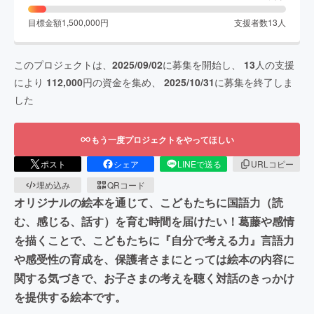
目標金額
1,500,000
円
支援者数
13
人
このプロジェクトは、
2025/09/02
に募集を開始し、
13
人の支援
により
112,000
円の資金を集め、
2025/10/31
に募集を終了しま
した
もう一度プロジェクトをやってほしい
ポスト
シェア
LINEで送る
URLコピー
埋め込み
QRコード
オリジナルの絵本を通じて、こどもたちに国語力（読
む、感じる、話す）を育む時間を届けたい！葛藤や感情
を描くことで、こどもたちに『自分で考える力』言語力
や感受性の育成を、保護者さまにとっては絵本の内容に
関する気づきで、お子さまの考えを聴く対話のきっかけ
を提供する絵本です。