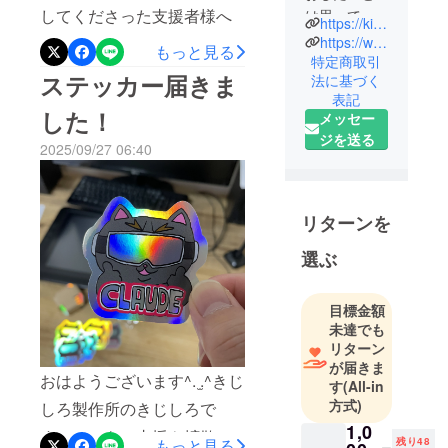
してくださった支援者様へ
は思ってい
https://kijisiro.shop/
るので、思
クロネコパンツバスターズ
https://www.instagram.com/atelier_kijishiro/
もっと見る
い出したよ
特定商取引
のステッカー3種揃いまし
ステッカー届きま
法に基づく
うに背筋を
た！とても可愛く仕上がっ
表記
ピンと正
した！
メッセー
す。)
てます！ฅ ˆ. ̫.ˆ ฅ
ジを送る
工業高校の
2025/09/27 06:40
デザイン科
を卒業後、
主に猫の絵
リターンを
を描いてい
選ぶ
ます。
最近は、
「たくさん
目標金額
の人と猫
未達でも
ちゃんの役
リターン
が届きま
に立ってか
おはようございます^. ̫.^きじ
す
(All-in
らこの世を
方式)
しろ製作所のきじしろで
去りた
1,0
い。」と
す！いつも、支援や拡散な
残り48
もっと見る