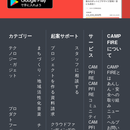
紙、モ
りま
クロネ
ノクロ
す。
コさん
・カ
▼『ポ
が、あ
バー：
スト
なたの
コート
カー
元へ大
紙
ド』に
切に運
135K、
ついて
んでく
マット
仕様 ・
れる。
カテゴリー
起案サポート
サ
CAMP
PP貼り
サイ
そんな
ー
FIRE
加工、
ズ：通
気持ち
フルカ
常ハガ
テク
ま
プ
ス
ビ
につい
を込め
ラー ※
キサイ
ノロ
ち
ロ
タ
ていま
ス
て
マット
ズ
す。
ジー
づ
ジ
ッ
PP貼り
（H100
・ガ
く
ェ
フ
加工
mm×W
CAM
CAMP
ジェ
り
ク
に
は、サ
148mm
PFI
FIREと
ラサラ
ット
・
ト
相
） ・用
RE
は
した手
紙：光
地
を
談
CAM
あんし
触りの
沢紙
域
作
す
品があ
PFI
ん・安
（アー
活
る
る
る落ち
トポス
RE
全への
性
資
着いた
ト）
コ
取り組
仕上り
化
料
220KG
ミュ
み
となり
・印刷
プロ
音
請
ニ
ニュー
ます。
カ
ダク
楽
求
ティ
ス
※絵本は
ラー：
ト
自費出
表面カ
CAM
ヘルプ
クラウドファ
フー
チ
版とな
ラー／
PFI
お問い
ンディングの