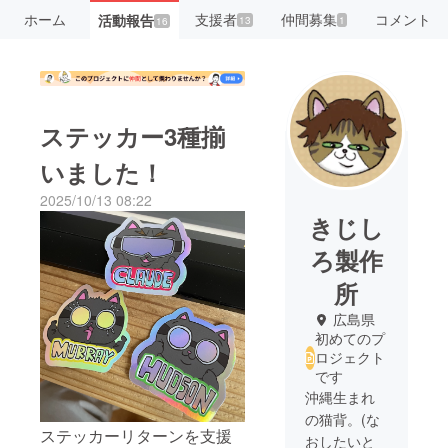
ホーム
支援者
仲間募集
コメント
活動報告
13
1
16
ステッカー3種揃
いました！
2025/10/13 08:22
きじし
ろ製作
所
広島県
初めてのプ
ロジェクト
です
沖縄生まれ
の猫背。(な
ステッカーリターンを支援
おしたいと