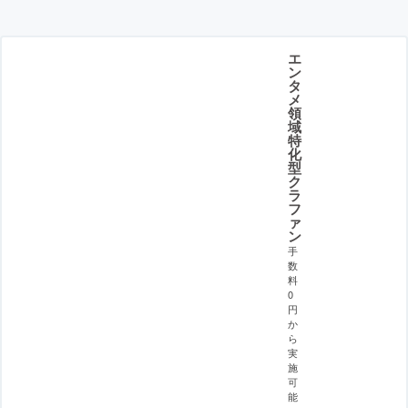
エ
ン
タ
メ
領
域
特
化
型
ク
ラ
フ
ァ
ン
手
数
料
0
円
か
ら
実
施
可
能