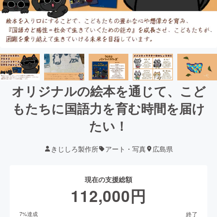
オリジナルの絵本を通じて、こど
もたちに国語力を育む時間を届け
たい！
きじしろ製作所
アート・写真
広島県
現在の支援総額
112,000
円
終了
7
%達成