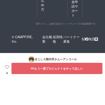
広
表面カ
金申
ラー ・
め
請サ
形状：
方
ポー
台紙ご
ト
とカッ
ト ※発
送は、
「QRコード」は株式会社デンソーウェーブの登録商標です。
令和8年
1月を予
定して
© CAMPFIRE,
会社概
採用情
パートナー
いま
Inc.
要
報
募集
す。 ※
お届け
は、ク
ロネコ
さん
きじしろ製作所
さんへアンコール
（ヤマ
ト運輸
様）の
もう一度プロジェクトをやってほしい
「こね
9
こ便」
の予定
です。
クロネ
コさん
が、あ
なたの
元へ大