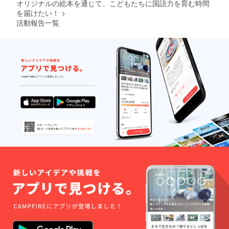
法：上
紙、モ
オリジナルの絵本を通じて、こどもたちに国語力を育む時間
る落ち
製本、
ノクロ
着いた
を届けたい！
>
ハード
・カ
仕上り
活動報告一覧
カ
バー：
となり
バー、
コート
ます。
ミシン
紙
※絵本は
綴じ、
135K、
自費出
左綴じ
マット
版とな
・表
PP貼り
りま
紙：
加工、
す。 ※
コート
フルカ
発送
紙、
ラー ※
は、令
マット
マット
和8年1
PP貼り
PP貼り
月を予
加工 ・
加工
定して
本文：
は、サ
いま
コート
ラサラ
す。 ※
紙
した手
お届け
90K、
触りの
は、ク
32ペー
品があ
ロネコ
ジ、フ
る落ち
さん
ルカ
着いた
（ヤマ
ラー ・
仕上り
ト運輸
見返
となり
様）の
し：色
ます。
「こね
上質ス
※絵本は
こ便」
タン
自費出
の予定
ダード
版とな
です。