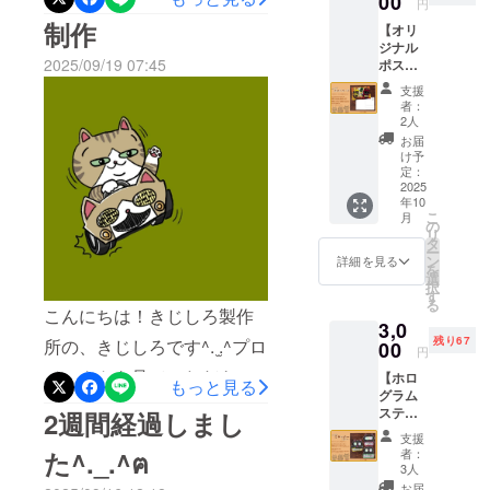
00
円
耽っていま
どしていただきありがとう
制作
【オリ
す。
ございます！クロネコパン
ジナル
2025/09/19 07:45
ポスト
ツバスターズ登場キャラク
カー
支援
ド】 ク
者：
ターのクロードのステッ
ラウド
2人
ファン
カーが、まず届きました^. ̫.^
お届
ディン
け予
控えめに言って、めちゃく
グ支援
定：
者様限
2025
年10
定で、
こ
月
絵本
の
リ
「クロ
タ
ー
ネコパ
ン
詳細を見る
を
ンツバ
選
択
スター
す
る
ズ」の
こんにちは！きじしろ製作
3,0
登場
残り67
所の、きじしろです^. ̫.^プロ
キャラ
00
円
クター
ジェクトを見ていただき、
【ホロ
を、描
もっと見る
グラム
き下ろ
ありがとうございます。ま
ステッ
しデザ
2週間経過しまし
カー3種
インの
た、支援と拡散をしてくだ
支援
セッ
ポスト
者：
ト】 ク
さった方々、まことにあり
カード
3人
ラウド
にし
お届