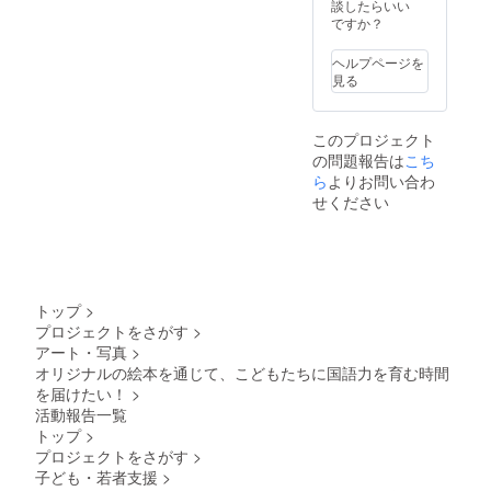
ざいま
法：上
談したらいい
れる。
ジ、フ
す。) き
製本、
ですか？
そんな
ルカ
じしろ
ハード
気持ち
ラー ・
製作所
カ
を込め
見返
ヘルプページを
の活動
バー、
ていま
し：色
見る
を、応
ミシン
す。
上質ス
援して
綴じ、
タン
いただ
左綴じ
ダード
このプロジェクト
ける支
・表
紙、モ
の問題報告は
援者様
こち
紙：
ノクロ
向けの
コート
ら
よりお問い合わ
・カ
リター
紙、
せください
バー：
ンで
マット
コート
す！ ▼
PP貼り
紙
絵本
加工 ・
135K、
『クロ
本文：
マット
ネコパ
コート
PP貼り
ンツバ
紙
加工、
トップ
>
スター
90K、
フルカ
プロジェクトをさがす
>
ズ』に
32ペー
ラー ※
アート・写真
>
ついて
ジ、フ
マット
仕様 ・
オリジナルの絵本を通じて、こどもたちに国語力を育む時間
ルカ
PP貼り
サイ
ラー ・
を届けたい！
>
加工
ズ：
見返
は、サ
活動報告一覧
H240m
し：色
ラサラ
トップ
>
m×W21
上質ス
した手
プロジェクトをさがす
>
0mm ・
タン
触りの
製本方
子ども・若者支援
>
ダード
品があ