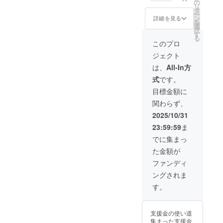
＋ポス
セット
の
ド：雅
場キャ
予定で
発送の
リ
トカー
にして
タ
笑堂 ・
ラク
す。
予定で
ー
ド1枚＋
お送り
ン
色紙：
詳細を見る
ターに
す。
を
ホログ
致しま
選
画仙紙
個性や
択
ラムス
す。 ※
す
【備考
背景
る
テッ
サイン
欄につ
このプロ
（経
カー3
＆ミニ
いて】
緯）を
ジェクト
種】 サ
イラス
色紙に
設定
イン＆
トは、
お名前
は、
All-In方
し、登
ミニイ
絵本カ
を直筆
場キャ
式
です。
ラスト
バー
するに
ラク
付きの
と、絵
あた
目標金額に
ターの
絵本
本の見
り、直
気持
関わらず、
「クロ
返し
筆する
ち、感
ネコパ
ページ
お名前
2025/10/31
情を表
ンツバ
の一
を頂戴
す言葉
23:59:59
ま
スター
部、
いたし
や行動
ズ」1冊
二ヶ所
ます。
でに集まっ
に着目
と、描
に直筆
(ニック
するこ
た金額が
き下ろ
する予
ネーム
とで、
しデザ
定で
でも、
ファンディ
「自分
インの
す。(直
承りま
の考え
ングされま
ポスト
筆する
す。) 備
を持
カード1
箇所
考欄
す。
つ」
枚、ホ
は、変
に、お
きっか
ログラ
更とな
忘れな
けを提
ムス
る可能
く記入
供する
支援金の使い道
テッ
性もご
をお願
絵本で
集まった支援金