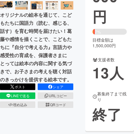
円
まちづくり・地域活性化
オリジナルの絵本を通じて、こど
もたちに国語力（読む、感じる、
CAMPFIRE for Social Good
CAMPFIRE Creation
話す）を育む時間を届けたい！葛
7%
CAMPFIREふるさと納税
machi-ya
コミュニティ
藤や感情を描くことで、こどもた
目標金額は
1,500,000円
ちに『自分で考える力』言語力や
感受性の育成を、保護者さまに
支援者数
とっては絵本の内容に関する気づ
13
人
きで、お子さまの考えを聴く対話
のきっかけを提供する絵本です。
ポスト
シェア
募集終了まで残
LINEで送る
URLコピー
り
埋め込み
QRコード
終了