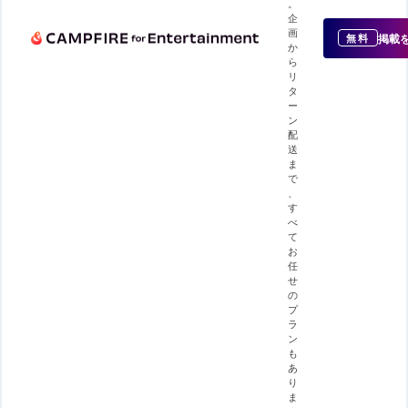
。
企
画
掲載
無料
か
ら
リ
タ
ー
ン
配
送
ま
で
、
す
べ
て
お
任
せ
の
プ
ラ
ン
も
あ
り
ま