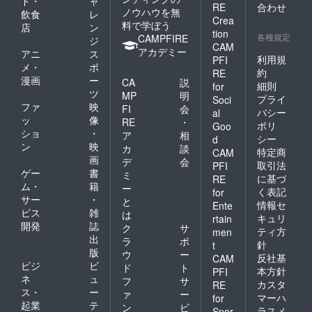
ド・
ャ
りま
裏面モ
RE
合わせ
ノウハウを無
す。
ノクロ
飲食
レ
Crea
▼『ポ
・切
料で学ぼう
店
ン
tion
スト
手：無
各種規定
CAMPFIRE
ジ
カー
CAM
し ※発
アカデミー
アニ
ス
ド』に
送は、
利用規
PFI
メ・
ポ
ついて
令和8年
約
RE
仕様 ・
漫画
ー
1月を予
CA
説
細則
for
サイ
定して
ツ
MP
明
プライ
Soci
ズ：通
いま
ファ
映
FI
会
バシー
常ハガ
al
す。 ※
ッ
像
RE
・
キサイ
お届け
ポリ
Goo
ショ
・
ズ
ア
相
は、ク
シー
d
（H100
ン
映
ロネコ
カ
談
特定商
CAM
mm×W
さん
画
デ
会
取引法
PFI
148mm
（ヤマ
ゲー
書
ミ
に基づ
RE
） ・用
ト運輸
ム・
籍
ー
紙：光
く表記
様）の
for
サー
・
と
沢紙
「こね
情報セ
Ente
ビス
雑
（アー
こ便」
は
キュリ
rtain
トポス
の予定
開発
誌
ク
サ
ティ方
men
ト）
です。
出
ラ
ポ
針
t
220KG
クロネ
版
ウ
ー
・印刷
反社基
CAM
コさん
ビジ
ビ
ド
ト
カ
が、あ
本方針
PFI
ネ
ュ
ラー：
フ
サ
なたの
カスタ
RE
表面カ
ス・
ー
元へ大
ァ
ー
マーハ
for
ラー／
切に運
起業
テ
ン
ビ
ラスメ
Spor