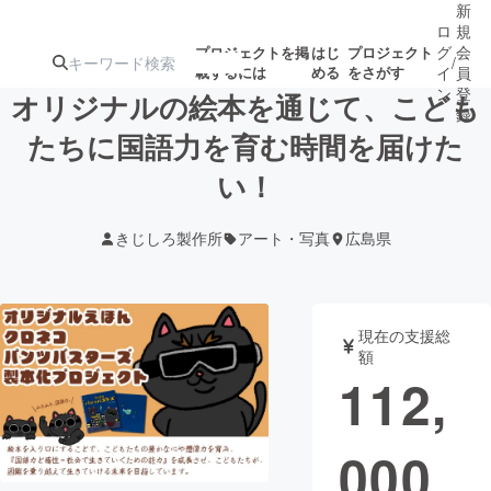
新
ロ
規
グ
会
プロジェクトを掲
はじ
プロジェクト
/
載するには
める
をさがす
イ
員
ン
登
オリジナルの絵本を通じて、こども
録
たちに国語力を育む時間を届けた
い！
人気のプロ
注目のリ
注目の新着プロ
募集終了が近いプ
もうすぐ公開
ジェクト
ターン
ジェクト
ロジェクト
されます
きじしろ製作所
アート・写真
広島県
アート・写真
音楽
現在の支援総
テクノロジー・ガジェット
ゲーム・サ
額
112,
映像・映画
書籍・雑誌
000
ビジネス・起業
チャレンジ