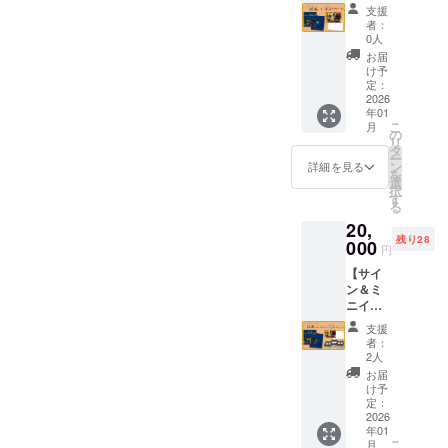
スト付
を、描
はこう
ムス
） ・用
支援
きの絵
き下ろ
としな
テッ
者：
て、考え事しちゃいません
紙：光
本「ク
しデザ
いこど
0人
カー
沢紙
ロネコ
インを
もたち
は、光
お届
（アー
パンツ
色紙に
がいる
け予
の角度
トポス
バス
直筆し
定：
家を
によっ
ト）
ター
2026
て、1枚
狙っ
て虹色
220KG
年01
ズ」1冊
お送り
て、夜
にキラ
・印刷
こ
月
＋ポス
致しま
の
を暴れ
キラと
カ
リ
トカー
す。 き
タ
まわる
輝く
ラー：
ー
ド1枚】
じしろ
ン
物語で
詳細を見る
フィル
表面カ
を
サイン
製作所
選
す。 ▼
ム素材
ラー／
択
＆ミニ
の活動
す
どんな
のス
裏面モ
る
イラス
を、応
絵本？
テッ
ノクロ
20,
ト付き
援して
湯冷め
カーで
・切
残り28
の絵本
000
いただ
して風
す。 ※
円
手：無
「クロ
ける支
邪をひ
発送
し ※発
【サイ
ネコパ
援者様
かない
は、令
送は、
ン＆ミ
ンツバ
向けの
よう
和7年11
令和7年
ニイラ
スター
リター
に、衣
月を予
10月下
スト付
ズ」1冊
ンで
服を着
定して
支援
旬を予
きの絵
と、描
す！ ・
ようと
者：
いま
定して
本「ク
き下ろ
サイ
2人
いう 教
す。 ※
いま
ロネコ
しデザ
ズ：
育的な
お届
お届け
す。 ※
パンツ
インの
182mm
け予
物語と
は、定
お届け
バス
ポスト
定：
×212m
なって
形外郵
は、定
ター
2026
カード1
m ・ブ
います
便にて
形外郵
年01
ズ」1冊
枚を
ラン
が、登
発送の
便にて
こ
月