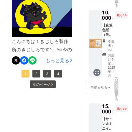
択
この絵
ムス
す
下ろし
る
本を、
テッ
ていま
10,
読んで
カー』
す。切
残り30
みたい
000
につい
手を
円
支援者
て 仕様
貼って
【直筆
様向け
・サイ
隠すも
色紙
のリ
ズ：ス
良し、
（先着
ターン
テッ
おしり
30名
です！
カー
こんにちは！きじしろ製作
をあえ
支援
様）】
▼絵本
（約
て隠さ
者：
（先着
所のきじしろです^._.^‪ฅ‬今の
『クロ
60mm×
0人
ず見せ
30名
ネコパ
60mm
つけて
お届
こどもが大人になったと
様）ク
ンツバ
予定）
け予
もっと見る
も良し
ラウド
スター
定：
・用
です。
き、どんな世界になってる
ファン
2025
ズ』に
紙：特
▼『ポ
年11
ディン
ついて
殊素材
か？周りとちゃんとしたコ
1
2
3
4
スト
こ
月
グ支援
▼あら
の
（ホロ
カー
リ
者様限
ミュニケーションがとれる
すじ 謎
タ
グラ
ド』に
次のページ
ー
定で、
の組織
ン
ム） ・
詳細を見る
ついて
を
環境か？言葉の伝え方、受
絵本
クロネ
選
印刷カ
仕様 ・
択
「クロ
コパン
す
ラー：
サイ
け方は時代で変わっていく
る
ネコパ
ツバス
表面カ
ズ：通
15,
ンツバ
ターズ
ラー ・
けど、なんとなく心配にな
常ハガ
残り20
スター
000
が、あ
形状：
キサイ
円
ズ」の
る。そんなことを、頭洗っ
る目的
台紙ご
ズ
【サイ
登場
のため
とカッ
（H100
てるときに考えたりしてま
ン＆ミ
キャラ
に、パ
ト ※ホ
mm×W
ニイラ
クター
ンツを
ログラ
148mm
す。お風呂入ってるときっ