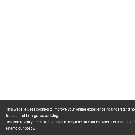
This website uses cookies to improve your online experience, to understand h
is used and to target advertising.
You can revisit your cookie settings at any time on your browser. For more info
refer to
our policy
.