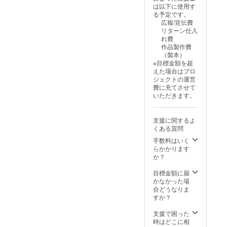
カー3種
ざいま
いいた
す。 ▼
は以下に使用す
をセッ
す。) き
しま
仕様 ・
る予定です。
トにし
じしろ
す。 ※
サイ
広報/宣伝費
てお送
製作所
発送
ズ：
リターン仕入
り致し
の活動
は、令
H240m
れ費
ます。
を、応
和7年11
m×W21
作品製作費
※サイン
援して
月を予
0mm ・
（製本）
＆ミニ
いただ
定して
製本方
※目標金額を超
イラス
ける支
いま
法：上
えた場合はプロ
トは、
援者様
す。 ※
製本、
ジェクトの運営
絵本カ
向けの
お届け
ハード
費に充てさせて
バー
リター
は、ク
カ
いただきます。
と、絵
ンで
ロネコ
バー、
本の見
す！ ▼
さん
ミシン
返し
絵本
（ヤマ
綴じ、
支援に関するよ
ページ
『クロ
ト運輸
左綴じ
くある質問
の一
ネコパ
様）の
・表
部、二
ンツバ
手数料はいく
「こね
紙：
箇所に
スター
らかかります
こ便」
コート
直筆す
ズ』に
か？
の予定
紙、
る予定
ついて
です。
マット
です。
仕様 ・
目標金額に届
クロネ
PP貼り
(直筆す
サイ
かなかった場
コさん
加工 ・
る箇所
ズ：
合どうなりま
が、あ
本文：
は、変
H240m
すか？
なたの
コート
更とな
m×W21
元へ大
紙
る可能
0mm ・
支援で困った
切に運
90K、
性もご
製本方
時はどこに相
んでく
32ペー