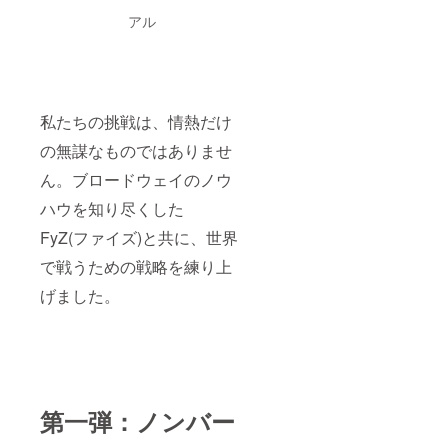
くださ
い。 ・
アル
日程の
ご都合
がつか
ない場
合で
も、返
私たちの挑戦は、情熱だけ
金は致
しかね
の無謀なものではありませ
ます。
ん。ブロードウェイのノウ
何卒ご
了承く
ハウを知り尽くした
ださ
い。
FyZ(ファイズ)と共に、世界
で戦うための戦略を練り上
げました。
第一弾：ノンバー