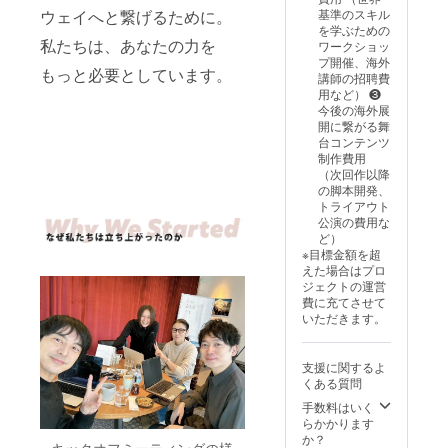
イベン
はな
オー
の響」
まで <
くする
メッ
基準のスキル
ウェイへと繋げるために。
トの配
く、
ナーの
「AOC
下記も
きっか
セージ
を学ぶための
信視聴
AOCの
本格和
」オリ
含まれ
けにな
私たちは、あなたの力を
動画は
ワークショッ
権
未来を
食料理
ジナル
ます>
れば幸
URLに
プ開催、海外
（アー
左右す
店「だ
ステッ
もっと必要としています。
・「礎
いで
てご送
講師の招聘費
カイブ
る「特
れか
カー
の響」
す。 ◆
付 ◆注
用など） ❸
付） <
別戦略
れ」で
セット
「AOC
お届け
意事項
今後の海外展
下記も
会議」
使える
・感謝
」オリ
予定・
・デジ
開に繋がる舞
含まれ
です。
20%割
メッ
ジナル
方法 ・
タルコ
台コンテンツ
ます>
◆お届
引チ
セージ
ステッ
お届け
ンテン
制作費用
・【30
け内容
ケット
動画＆
カー
時期：
ツは、
（次回作以降
万円相
詳細 ・
・【唐
デジタ
セット
2025年
ご支援
の脚本開発、
当】共
メイン
橋充デ
ル壁紙
・感謝
12月予
時に登
トライアウト
同創業
特典1：
ザイ
・活動
メッ
定 ・配
録いた
公演の費用な
者・田
同志と
ン】オ
報告 限
セージ
送方
だいた
ど）
中幸一
して語
リジナ
定性・
動画＆
法：郵
メール
※目標金額を超
郎のビ
らう。
ルTシャ
希少価
デジタ
送 ・お
アドレ
えた場合はプロ
ジネ
水野美
ツ1枚
値 50名
ル壁紙
届け
スへお
ジェクトの運営
ス・プ
紀、内
(サイ
様限定
・活動
先：日
送りし
費に充てさせて
ライ
田滋ら
ズ・白
で、水
報告 ◆
本国内
ます。
いただきます。
ベート
AOC主
黒選択)
野美紀
限定
限定 ・
・メッ
で活か
要メン
・【唐
や主要
性・希
感謝
セージ
せる生
バーと
橋充デ
メン
少価値
メッ
動画は
支援に関するよ
成AI講
の【プ
ザイ
バーが
エンタ
セージ
全支援
くある質問
座 ・共
レミア
ン】
登壇す
メプロ
動画は
者様共
同創設
ム食事
「礎の
手数料はいく
る特別
ジェク
URLに
通の内
者・内
会参加
響」
らかかります
な報告
トの枠
てご送
容とな
田滋が
権】
「AOC
か？
会へご
を超
付 ◆注
りま