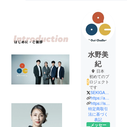
水野美
紀
日本
初めてのプ
ロジェクト
です
SEKIGAHARA0909
https://aocproject.com/
https://ishizu-hibiki.com/
特定商取引
法に基づく
表記
メッセー