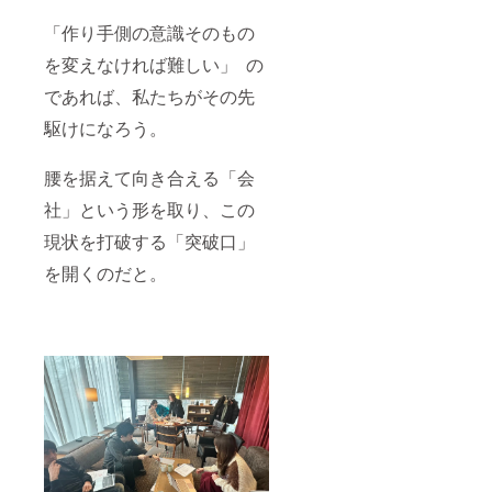
るお名
影響を
聴は可
前
与える
能で
「作り手側の意識そのもの
（ニッ
かもし
す）
クネー
れませ
を変えなければ難しい」 の
ム可）
ん。日
は、ご
本のエ
であれば、私たちがその先
支援時
ンタメ
駆けになろう。
の備考
史が動
欄にご
く、そ
記入く
のまさ
腰を据えて向き合える「会
ださ
に中心
い。ご
で、忘
社」という形を取り、この
記入が
れられ
ない場
ない一
現状を打破する「突破口」
合は、
夜をお
CAMPF
過ごし
を開くのだと。
IREの
くださ
ユー
い。 お
ザー名
届け予
を記載
定・方
させて
法 ・お
いただ
届け時
きま
期：食
す。 ・
事会は
メッ
2025年
セージ
12月頃
の内容
を都内
は水野
で予定