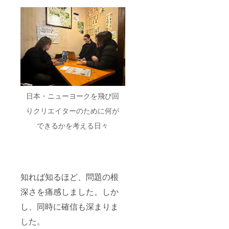
クトの
だく、
撮影は
絡しま
核心に
最高位
スタッ
す。ご
触れる
のメン
フが行
参加い
ことが
バー
いま
ただけ
できま
シップ
す。 ・
ない場
す。 お
です。
イベン
合も
届け予
使用
ト会場
アーカ
定・方
シー
までの
イブで
法 ・お
ン・ベ
交通費
ご視聴
届け時
ネ
等はご
可能で
期：
フィッ
自身で
す。
2025年
ト プロ
ご負担
日本・ニューヨークを飛び回
12月予
ジェク
くださ
定 ・配
トの最
い。 ・
りクリエイターのために何が
送方
も深い
日程の
法：郵
イン
できるかを考える日々
ご都合
送／オ
ナー
がつか
ンライ
サーク
ない場
ン視聴
ルの一
合、記
URLは
員とな
念撮影
メッ
りま
権は失
セージ
す。あ
効とな
知れば知るほど、問題の根
機能に
なたの
りま
て送付
意見
深さを痛感しました。しか
す。
注意事
が、今
（イベ
し、同時に確信も深まりま
項 ・サ
後の
ントの
インに
AOCの
アーカ
した。
記入す
活動に
イブ視