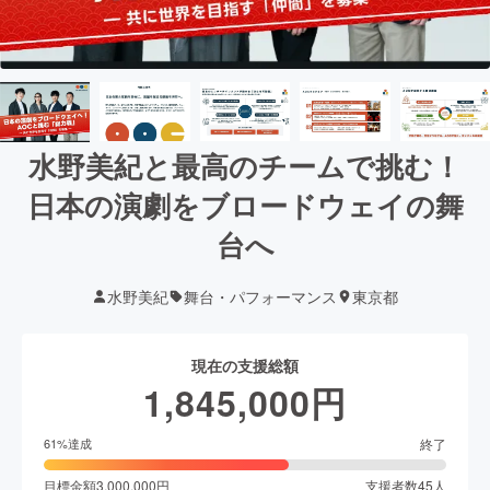
水野美紀と最高のチームで挑む！
日本の演劇をブロードウェイの舞
台へ
水野美紀
舞台・パフォーマンス
東京都
現在の支援総額
1,845,000
円
終了
61
%達成
目標金額
3,000,000
円
支援者数
45
人