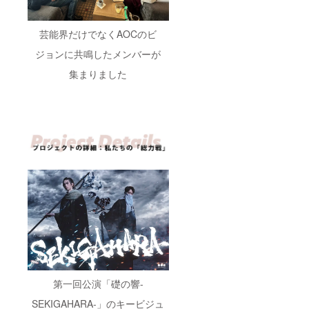
美紀本
・配送
人にお
方法：
任せい
詳細は
芸能界だけでなくAOCのビ
ただき
CAMPF
ます。
IREメッ
ジョンに共鳴したメンバーが
セージ
機能に
集まりました
てご連
絡／物
品は郵
送 注意
事項 ・
会場ま
での交
通費・
宿泊費
はご自
身でご
負担く
ださ
い。 ・
アレル
ギー等
ござい
ました
ら、備
第一回公演「礎の響-
考欄に
ご記入
SEKIGAHARA-」のキービジュ