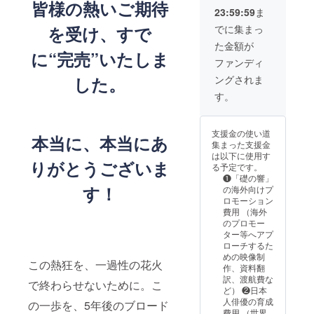
界に一
もはや
皆様の熱いご期待
含まれ
せる生
内田滋
ネ
メッ
23:59:59
ま
つだけ
お客様
ます>
成AI講
がオー
フィッ
セージ
のサイ
や支援
・公演
座 ・共
でに集まっ
を受け、すで
ナーの
ト PCや
動画
ン色紙
者では
裏話
同創設
本格和
スーツ
で、私
た金額が
をお届
ありま
トーク
者・内
食料理
ケース
に“完売”いたしま
たちの
けしま
せん。
イベン
田滋が
ファンディ
店「だ
など、
感謝と
す。 ◆
同じ
トへの
オー
れか
あなた
情熱を
ングされま
した。
お届け
テーブ
【リア
ナーの
れ」で
の身近
いつで
内容詳
ルを囲
ル参加
本格和
す。
使える
なもの
も受け
細 ・メ
み、同
権】 ・
食料理
20%割
に貼る
取って
イン特
じ未来
【30万
店「だ
引チ
こと
くださ
典：水
を見据
円相
れか
ケット
で、私
い。 ◆
支援金の使い道
野美紀
え、共
本当に、本当にあ
当】共
れ」で
→「だ
たちが
お届け
集まった支援金
直筆サ
に戦略
同創業
使える
れか
共に戦
予定・
は以下に使用す
イン色
を語り
者・田
20%割
りがとうございま
れ」で
う仲間
方法 ・
る予定です。
紙（あ
合う
中幸一
引チ
のお食
である
お届け
❶「礎の響」
なたの
「同
郎のビ
ケット
事の際
ことを
す！
時期：
の海外向けプ
お名
志」と
ジネ
・【唐
に割引
示せま
2025年
ロモーション
前・為
して、
ス・プ
橋充デ
でご利
す。こ
12月予
費用 （海外
書き、
私たち
ライ
ザイ
用いた
のス
定 ・配
のプロモー
感謝の
チーム
ベート
ン】オ
だけま
テッ
送方
ター等へアプ
メッ
の中心
で活か
リジナ
す。 →
カー
法：
ローチするた
セージ
にお迎
せる生
ルTシャ
有効期
が、日
CAMPF
めの映像制
入り）
えしま
成AI講
ツ1枚
この熱狂を、一過性の花火
限：
常の中
IREメッ
作、資料翻
・特典
す。こ
座 ・共
(サイ
2026年
でふ
セージ
訳、渡航費な
1：公演
れは単
で終わらせないために。こ
同創設
ズ・白
1月から
と、あ
機能に
ど） ❷日本
裏話
なる食
者・内
黒選択)
2026年
なたの
て送付
人俳優の育成
の一歩を、5年後のブロード
トーク
事会で
田滋が
・「礎
12月末
心を熱
・感謝
費用 （世界