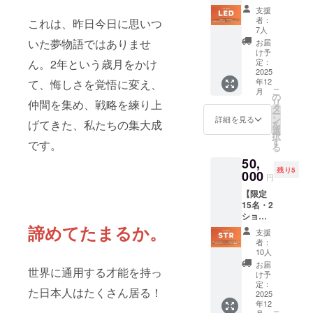
告会
そ価値
あった
メッ
支援
込】水
があ
ことを
セージ
者：
これは、昨日今日に思いつ
野美紀
る、最
思い出
7人
動画
の熱量
も深く
せる、
いた夢物語ではありませ
（共
お届
を直接
プロ
特別な
け予
通・3分
体感！
ジェク
定：
ん。2年という歳月をかけ
プラン
程度）
プレミ
2025
トに関
です。
・特典
年12
て、悔しさを覚悟に変え、
アム報
われる
◆お届
1：この
こ
月
告会参
プラン
の
け内容
挑戦の
リ
仲間を集め、戦略を練り上
加コー
です！
タ
詳細 ・
シンボ
ー
ス リ
私たち
ン
メイン
詳細を見る
ル！オ
げてきた、私たちの集大成
を
ターン
の挑戦
選
商品：
リジナ
択
説明文
は、エ
す
挑戦の
ルデジ
です。
る
このリ
ンタメ
仲間で
タル壁
50,
ターン
の枠に
ある
紙（ス
残り5
の特別
000
留まり
証。
マート
円
価値 オ
ませ
「礎の
フォン
【限定
ンライ
ん。こ
響」
用） ・
15名・2
ンでは
のコー
「AOC
特典2：
ショッ
決して
スで
」オリ
活動報
ト撮影
諦めてたまるか。
伝えき
は、公
ジナル
告
支援
付】水
れな
演の裏
ステッ
者：
（CAM
野美紀
い、私
側を共
10人
カー
PFIRE
と歩む
たちの
有する
セット
お届
のレ
世界に通用する才能を持っ
『総力
熱量、
だけで
け予
<下記も
ポート
戦』サ
覚悟、
定：
なく、
含まれ
機能に
た日本人はたくさん居る！
ポー
2025
そして
共同創
ます>
て随時
年12
ター
未来へ
設者・
・メイ
ご報告
月