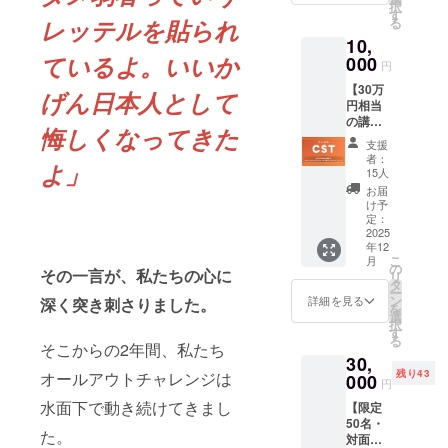
択
このリ
たちと
す
る
レッテルを貼られ
ターン
一緒に
10,
の特別
未来へ
ているよ。いいか
価値 私
000
の第一
円
たちの
歩を踏
【30万
「総力
み出す
げん日本人として
円相当
戦」の
ための
の講座
仲間で
プラン
悔しくなってきた
付】
ある証
です。
支援
AOCイ
を、形
あなた
者：
よ」
ンサイ
にして
からの
15人
ドアク
お届け
応援
お届
セス＆
しま
が、私
け予
次世代
す。こ
定：
たちの
スキル
2025
のロゴ
何より
年12
アップ
を目に
の力に
こ
月
コース
するた
の
なりま
その一言が、私たちの心に
リ
◆リ
びに、2
タ
す。 ◆
ー
ターン
年越し
ン
お届け
詳細を見る
深く突き刺さりました。
を
説明文
の挑戦
選
内容詳
択
このリ
が始
す
細 ・メ
る
ターン
まった
そこからの2年間、私たち
イン特
30,
の特別
歴史的
典：水
残り43
オールアウトチャレンジは
価値 ※
000
な瞬間
野美紀
円
チケッ
と、あ
からの
水面下で動き続けてきまし
【限定
トは完
なたが
「あり
50名・
売！だ
その当
がと
た。
対面報
からこ
事者で
う」