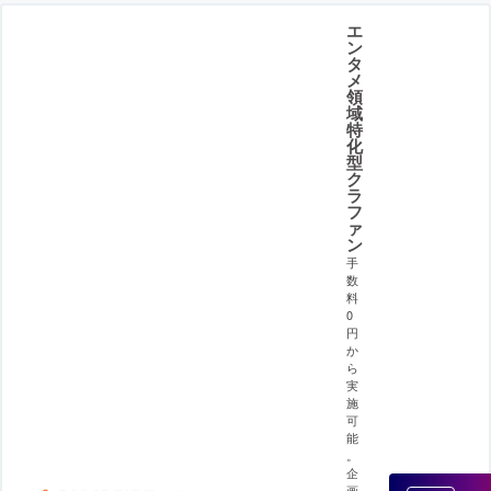
エ
ン
タ
メ
領
域
特
化
型
ク
ラ
フ
ァ
ン
手
数
料
0
円
か
ら
実
施
可
能
。
企
画