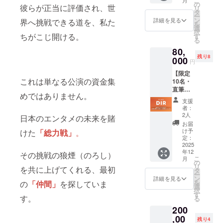
こ
コース
の希望
の
田中幸
ン特
しま
彼らが正当に評価され、世
リ
リター
を、同
タ
一郎に
典：水
す） ◆
ー
ン説明
じ空間
ン
よる、
詳細を見る
界へ挑戦できる道を、私た
野美紀
限定
を
文 この
で感じ
選
1,000人
からの
性・希
択
リター
てくだ
ちがこじ開ける。
す
以上が
「あり
少価値
る
ンの特
さい。
受講し
がと
これは
80,
別価値
公演の
た生成
う」
単なる
残り8
この歴
000
裏側で
AI講座
メッ
円
クラウ
史的な
何が起
（30万
セージ
ドファ
【限定
挑戦の
きてい
円相
動画
ンディ
これは単なる公演の資金集
10名・
始まり
たの
当）を
（共
ングで
直筆サ
を、一
か、ど
特別に
通・3分
はあり
めではありません。
イン色
生の思
んな想
ご提
程度）
支援
ませ
紙】あ
い出と
いで私
供。未
者：
・オリ
ん。日
なたの
して刻
たちは
2人
来を切
ジナル
日本のエンタメの未来を賭
本のエ
為だけ
みませ
走り続
り拓く
お届
デジタ
ンタメ
に。水
んか。
けてい
け予
けた
「総力戦」
。
ための
ル壁紙
の未来
野美紀
リー
定：
るの
「知」
（ス
を賭け
直筆サ
2025
ダーで
か。私
と
マート
た「総
年12
イン色
ある水
その挑戦の狼煙（のろし）
たちの
「熱」
フォン
力戦」
こ
月
紙コー
野美紀
の
生の声
の両方
用） ・
の創設
リ
を共に上げてくれる、最初
ス｜お
と肩を
タ
で、あ
をお届
活動報
メン
ー
名前＆
並べ、
ン
なたの
詳細を見る
けしま
告 ◆限
バーに
を
の
「仲間」
を探していま
メッ
共に写
選
心に直
す。 ◆
定性・
なる、
択
セージ
真に収
す
接届け
お届け
希少価
す。
最初の
る
入 リ
まる。
ます。
内容詳
値 この
機会で
200
ターン
それ
◆お届
細 ・メ
プロ
す。あ
説明文
,00
は、あ
け内容
イン特
残り4
ジェク
なたの