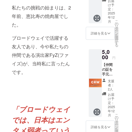
お届
ス｜感
け予
私たちの挑戦の始まりは、2
謝メッ
定：
セージ
2025
年前、恵比寿の焼肉屋でし
年12
動画＆
こ
月
限定壁
の
た。
リ
紙 ◆リ
タ
ー
ターン
ン
詳細を見る
を
説明文
ブロードウェイで活躍する
選
択
このリ
す
る
友人であり、今や私たちの
ターン
5,0
の特別
仲間である演出家FyZ(ファ
価値 ま
00
円
ずは
イズ)が、当時私に言ったん
【仲間
「共に
の証を
戦う」
です。
手元
とい
に】
う、あ
支援
AOC創
なたの
者：
設メン
熱い想
2人
バー
いを見
お届
シッ
せてく
け予
プ・ス
ださ
定：
「ブロードウェイ
テッ
2025
い！ こ
年12
カー
の挑戦
こ
月
コース
の最初
の
では、日本はエン
リ
◆リ
の仲間
タ
ー
ターン
とし
ン
詳細を見る
タメ弱者っていう
を
説明文
て、私
選