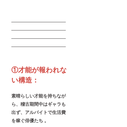
」オリ
同創業
の時間
トの成
りま
ジナル
者・田
を作
功を祝
す。 ◆
ステッ
中幸一
り、感
い、次
使用
カー
郎のビ
謝を直
なる挑
シー
セット
ジネ
接伝え
戦への
ン・ベ
━━━━━━━━━━━━
・感謝
ス・プ
ます。
決意を
ネ
メッ
ライ
この写
語る、
━━━━━━━━━━━━
フィッ
セージ
ベート
真は、5
その歴
ト プロ
動画＆
で活か
年後、
━━━━━━━━━━━━
史的な
ジェク
デジタ
せる生
私たち
場に立
トの核
━━━━━━━━━━━━
ル壁
成AI講
がブ
ち会う
心に触
紙・活
座 ・共
ロード
ことが
れるオ
動報告
同創設
ウェイ
できま
ンライ
限定
者・内
に立っ
す。質
ンイベ
性・希
田滋が
た時、
疑応答
ントで
①
才能が報われな
少価値
オー
計り知
の時間
熱量を
10名様
ナーの
れない
も設
感じな
い構造：
のため
本格和
価値を
け、あ
がら、
だけに
食料理
持つ一
なたの
ご自身
ご用意
店「だ
枚にな
疑問や
のスキ
する、
れか
るはず
想いを
ルアッ
素晴らしい才能を持ちなが
完全に
れ」で
です。
直接私
プにも
パーソ
使える
使用
たちに
繋げる
ら、稽古期間中はギャラも
ナルな
20%割
シー
ぶつけ
ことが
リター
引チ
ン・ベ
てくだ
できま
出ず、アルバイトで生活費
ンで
ケット
ネ
さい。
す。私
す。定
・【唐
フィッ
を稼ぐ俳優たち 。
お届け
たちの
型のサ
橋充デ
ト あな
予定・
挑戦か