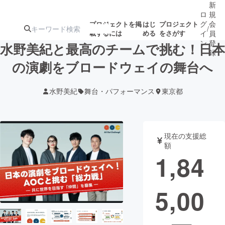
新
ロ
規
グ
会
プロジェクトを掲
はじ
プロジェクト
/
載するには
める
をさがす
イ
員
ン
登
水野美紀と最高のチームで挑む！日本
録
の演劇をブロードウェイの舞台へ
人気のプロ
注目のリ
注目の新着プロ
募集終了が近いプ
もうすぐ公開
水野美紀
舞台・パフォーマンス
東京都
ジェクト
ターン
ジェクト
ロジェクト
されます
アート・写真
音楽
現在の支援総
額
1,84
テクノロジー・ガジェット
ゲーム・サ
5,00
映像・映画
書籍・雑誌
ビジネス・起業
チャレンジ