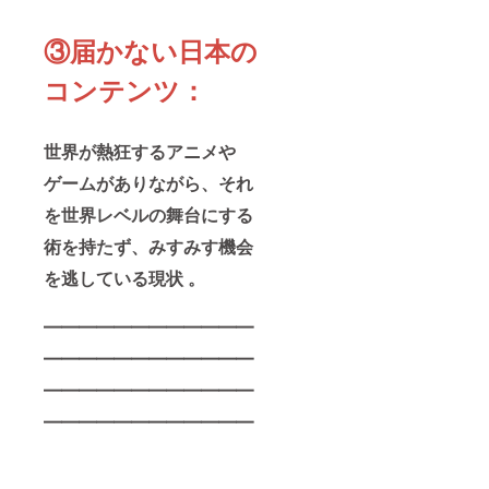
は得ら
名のみ
その夢
ださ
機能に
れな
を、私
の一員
い。 ・
て送付
い、直
たちの
になっ
③
届かない日本の
日程の
／物品
筆なら
作戦会
てくだ
ご都合
は郵送
ではの
議とも
さい。
がつか
・感謝
コンテンツ：
温かみ
言える
お届け
ない場
メッ
と価値
特別な
予定・
合で
セージ
を手元
場にご
方法 ・
も、返
動画は
に。私
招待し
お届け
金は致
世界が熱狂するアニメや
URLに
たちの
ます。
時期：
しかね
ご送付
挑戦が
メディ
イベン
ゲームがありながら、それ
ます。
◆注意
続く限
アでは
トは
後日、
事項 ・
を世界レベルの舞台にする
り、こ
決して
2025年
オンラ
AI講座
の色紙
語れな
12月頃
イン配
の受講
術を持たず、みすみす機会
はあな
い構
を都内
信の
方法、
たと私
想、率
で予定
アーカ
割引チ
を逃している現状 。
たちと
直な悩
・配送
イブ
ケット
の絆の
み、そ
方法：
URLを
の利用
証であ
して未
詳細は
お送り
条件詳
━━━━━━━━━━━━
り続け
来への
CAMPF
します
細は後
ます。
野望。
IREメッ
━━━━━━━━━━━━
ので、
日改め
トーク
その全
セージ
そちら
てご連
イベン
てを共
━━━━━━━━━━━━
機能に
でお楽
絡いた
トの配
有し、
てご連
しみい
しま
━━━━━━━━━━━━
信と合
あなた
絡／物
ただく
す。 ・
わせ
の声を
品は郵
ことは
配信日
て、プ
聞かせ
送 注意
可能で
時は後
ロジェ
ていた
事項 ・
す。
日ご連