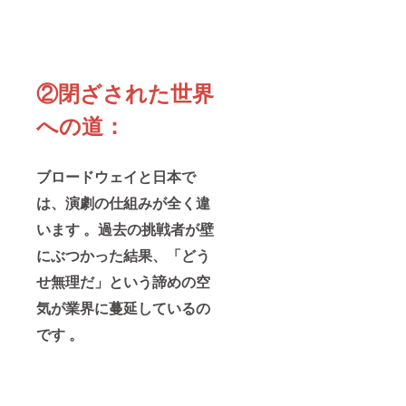
インで
ザイ
たはこ
方法 ・
ら刺激
はな
ン】オ
のプロ
お届け
を受
く、あ
リジナ
ジェク
時期：
け、あ
なたと
ルTシャ
トの
イベン
なた自
いう存
ツ1枚
「VIPサ
トは
身の新
在に向
(サイ
ポー
2025年
たな挑
②
閉ざされた世界
けて書
ズ・白
ター」
12月頃
戦の糧
かれ
黒選択)
です。
を都内
として
への道：
る、唯
・「礎
トーク
で予定
くださ
一無二
の響」
イベン
・配送
い。 ◆
の感謝
「AOC
トへの
方法：
お届け
の証。
」オリ
参加は
詳細は
予定・
ブロードウェイと日本で
この挑
ジナル
もちろ
CAMPF
方法 ・
戦の歴
ステッ
ん、そ
IREメッ
お届け
は、演劇の仕組みが全く違
史に、
カー
の記念
セージ
時期：
あなた
セット
を形と
機能に
2025年
います 。過去の挑戦者が壁
の名前
・感謝
して永
てご連
12月予
が刻ま
メッ
遠に残
絡／物
にぶつかった結果、「どう
定 ・配
れる特
セージ
すこと
品は郵
送方
別な記
動画＆
せ無理だ」という諦めの空
ができ
送 注意
法：オ
念品で
デジタ
ます。
事項 ・
ンライ
気が業界に蔓延しているの
す。 使
ル壁
未来へ
会場ま
ン受
用シー
紙・活
の大き
での交
講・視
です 。
ン・ベ
動報告
な夢を
通費・
聴URL
ネ
限定
語る水
宿泊費
を
フィッ
性・希
野の隣
はご自
CAMPF
ト デジ
少価値
で、あ
身でご
IREメッ
タルで
わずか8
なたも
負担く
セージ