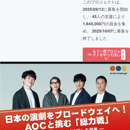
このプロジェクトは、
2025/09/12
に募集を開始
し、
45
人の支援により
1,845,000
円の資金を集
め、
2025/10/07
に募集を
終了しました
もう一度プロジェ
1
クトをやってほし
3
い