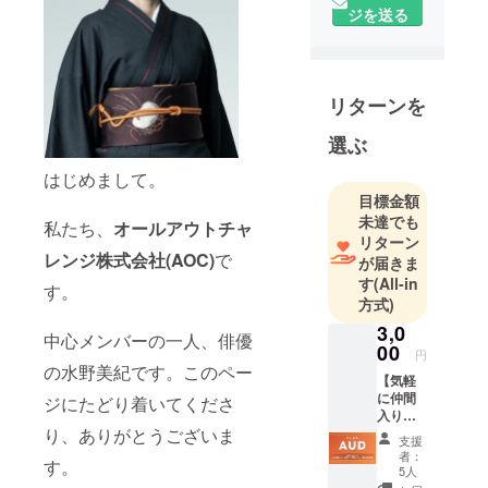
ジを送る
リターンを
選ぶ
はじめまして。
目標金額
未達でも
私たち、
オールアウトチャ
リターン
レンジ株式会社(AOC)
で
が届きま
す
(All-in
す。
方式)
3,0
中心メンバーの一人、俳優
00
円
の水野美紀です。このペー
【気軽
に仲間
ジにたどり着いてくださ
入り】
AOC創
り、ありがとうございま
支援
設メン
者：
す。
バー応
5人
援コー