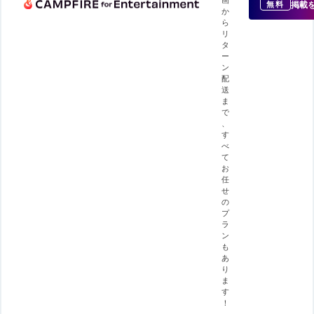
掲載
無料
か
ら
リ
タ
ー
ン
配
送
ま
で
、
す
べ
て
お
任
せ
の
プ
ラ
ン
も
あ
り
ま
す
！