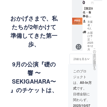
このリ
なたが
0
詳細 ・
典1：
トでし
円
参加
ターン
この物
メイン
【30万
か手に
が、こ
の特別
【限定8
語の紛
特典：
円相
入らな
の物語
価値 こ
名・食
れもな
熱気を
当】ビ
い、創
の始ま
の挑戦
事会
おかげさまで、私
い「当
直接体
ジネ
設メン
りを創
を応援
込】水
事者」
感！公
ス・プ
バーの
支援
りま
してく
野美紀
であっ
演裏話
たちが2年かけて
ライ
者：
証とな
す。 ◆
ださ
と未来
たこと
トーク
4人
ベート
る限定
使用
る、特
を創る
の、何
イベン
で活か
お届
デザイ
準備してきた第一
シー
別なあ
「同
よりの
トへの
け予
せる生
ンのス
ン・ベ
なた
志」
証明に
定：
【リア
成AI講
テッ
ネ
歩、
へ。感
へ。
2025
なりま
ル参加
座 特別
カーで
フィッ
年12
謝の気
AOCコ
す。 ◆
権】 <
受講権
す。私
ト ス
こ
月
持ちを
アメン
お届け
の
下記も
・メイ
たちの
マート
リ
形にす
バー
内容詳
タ
含まれ
ン特典
船に最
フォン
ー
るた
シップ
細 ・メ
ン
ます>
詳細を見る
2：公演
初に
を開く
を
め、水
コース
9月の公演『礎の
イン特
選
・【30
裏話
乗って
たび
択
野美紀
｜特別
典：挑
す
万円相
トーク
くれた
に、こ
る
が一枚
戦略会
戦の始
当】共
このプロ
響 〜
イベン
クルー
の歴史
一枚、
議（食
まりを
同創業
トの配
の証と
的な挑
ジェクト
心を込
事会）
刻む。
者・田
信視聴
して、
SEKIGAHARA〜
戦の仲
めてあ
ご招待
水野美
中幸一
は、
All-In方
権
大切に
間であ
なたの
リター
紀との
郎のビ
（アー
お届け
ること
式
です。
』のチケットは、
お名前
ン説明
【2
ジネ
カイブ
しま
を実感
とメッ
文 この
ショッ
ス・プ
目標金額に
付） ・
す。 ◆
できま
セージ
リター
ト記念
ライ
特典1：
使用
す。水
関わらず、
を記し
ンの特
撮影】
ベート
共同創
シー
野美紀
た、世
別価値
<下記も
で活か
2025/10/07
設者・
ン・ベ
からの