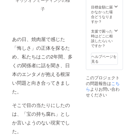
キックオフミーティングの様
オー
（フル
」オリ
招待し
え、次
意事項
す。
ナーの
コー
ジナル
目標金額に届
ます。
世代の
・ス
子
本格和
ス） ・
ステッ
かなかった場
画面越
必須ス
テッ
食料理
メイン
カー
合どうなりま
しでは
キルで
カーの
店「だ
特典2：
セット
すか？
ない、
ある生
デザイ
れか
水野美
・感謝
生の言
成AIの
ンは変
れ」で
紀との
メッ
支援で困った
葉と表
本格講
更にな
使える
【2
セージ
時はどこに相
情、会
座を学
る可能
あの日、焼肉屋で感じた
20%割
ショッ
動画＆
談したらいい
場の空
べる、
性がご
引チ
ト記念
デジタ
ですか？
気感そ
前代未
ざいま
「悔しさ」の正体を探るた
ケット
撮影】
ル壁紙
のもの
聞のリ
す。 ・
・【唐
・特典
・活動
が、あ
ターン
め、私たちはこの2年間、多
ヘルプページを
ご支援
橋充デ
1：公演
報告 限
なたに
です。
見る
時にお
ザイ
裏話
定性・
くの関係者に話を聞き、日
とって
私たち
届け先
ン】オ
トーク
希少価
忘れら
の「未
のご住
リジナ
イベン
本のエンタメが抱える根深
値 15名
れない
来を創
所を必
このプロジェクト
ルTシャ
トの配
様限定
体験と
る」と
ずご入
い問題と向き合ってきまし
の問題報告は
ツ1枚
信視聴
こち
の特別
なるこ
いうビ
力くだ
(サイ
権
な権利
ら
よりお問い合わ
とをお
ジョン
さい。
た。
ズ・白
（アー
です。
約束し
せください
に共感
黒選択)
カイブ
トーク
ます。
してく
・【唐
付） <
イベン
使用
ださっ
そこで目の当たりにしたの
橋充デ
下記も
トの場
シー
た方へ
ザイ
含まれ
で、水
ン・ベ
は、「宝の持ち腐れ」とし
の、特
ン】
ます>
野美紀
ネ
別な投
「礎の
・【30
か言いようのない現実でし
があな
フィッ
資機会
響」
万円相
たのた
ト プロ
のご提
た。
「AOC
当】共
めだけ
ジェク
供とな