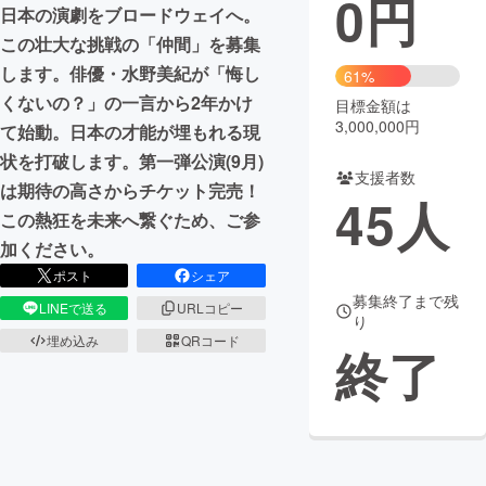
0
円
日本の演劇をブロードウェイへ。
まちづくり・地域活性化
この壮大な挑戦の「仲間」を募集
します。俳優・水野美紀が「悔し
61%
くないの？」の一言から2年かけ
目標金額は
CAMPFIRE for Social Good
CAMPFIRE Creation
3,000,000円
て始動。日本の才能が埋もれる現
CAMPFIREふるさと納税
machi-ya
コミュニティ
状を打破します。第一弾公演(9月)
支援者数
は期待の高さからチケット完売！
45
人
この熱狂を未来へ繋ぐため、ご参
加ください。
ポスト
シェア
募集終了まで残
LINEで送る
URLコピー
り
埋め込み
QRコード
終了