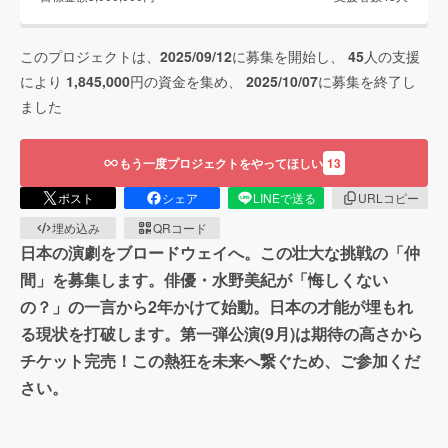
このプロジェクトは、
2025/09/12
に募集を開始し、
45
人の支援
により
1,845,000
円の資金を集め、
2025/10/07
に募集を終了し
ました
もう一度プロジェクトをやってほしい
13
ポスト
シェア
LINEで送る
URLコピー
埋め込み
QRコード
日本の演劇をブロードウェイへ。この壮大な挑戦の「仲
間」を募集します。俳優・水野美紀が「悔しくない
の？」の一言から2年かけて始動。日本の才能が埋もれ
る現状を打破します。第一弾公演(9月)は期待の高さから
チケット完売！この熱狂を未来へ繋ぐため、ご参加くだ
さい。