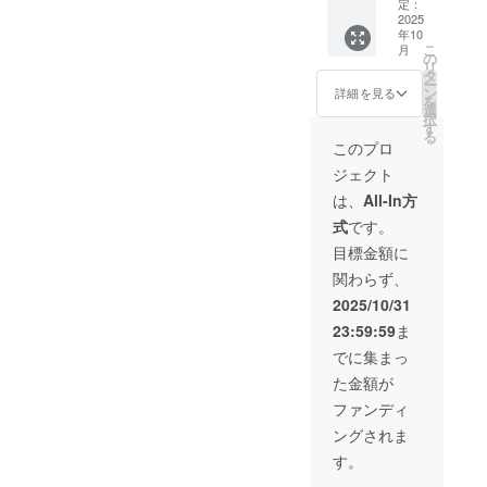
な水が
カー
後
定：
け商品
育むお
ド】 豊
2025
（2025
のラベ
年10
米は、
かな自
年12月
ルに表
こ
月
つやや
然に囲
以降）
の
記され
リ
かで甘
まれた
を予定
タ
ま
ー
みがあ
玖珠盆
してい
ン
す。」
詳細を見る
を
り、一
地 で
ます。
選
択
口食べ
育っ
・名称 :
す
る
ればふ
た、令
牛肉 ・
このプロ
るさと
和7年産
内容
ジェクト
の風景
の新米
量:200g
が広が
30kgと
×2枚 2.
は、
All-In方
るよう
お礼の
食品の
式
です。
な味わ
ポスト
種類ご
いで
カード
との追
目標金額に
す。 ご
をお届
加記載
関わらず、
自宅で
けしま
項目
炊きた
す。 昼
a：食肉
2025/10/31
てを味
夜の寒
「保存
23:59:59
ま
わえ
暖差と
方法:冷
ば、ま
清らか
凍保
でに集まっ
るで玖
な水が
存、消
た金額が
珠に旅
育むお
費期限:
したよ
米は、
加工か
ファンディ
うな気
つやや
ら1か
ングされま
持ち
かで甘
月、原
に。
みがあ
産国:日
す。
「玖珠
り、一
本、産