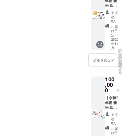
年産 新
しま
な味わ
造）、
10月31
米 玖珠
す。 き
いで
砂糖、
日まで
盆地育
め細や
す。 ご
卵、
支援
ち お米
かな霜
自宅で
油、き
者：
５kg+お
降り
炊きた
0人
な粉
礼のポ
と、口
てを味
（国内
お届
スト
の中で
わえ
け予
製
カー
とろけ
定：
ば、ま
造）、
ド】 豊
2025
るよう
るで玖
塩/重曹
年11
かな自
な柔ら
珠に旅
・添加
こ
月
然に囲
かさは
の
したよ
物表
リ
まれた
格別。
タ
うな気
示、ア
ー
玖珠盆
ご自宅
ン
持ち
詳細を見る
レル
を
地 で
で、玖
選
に。
ギー表
択
育っ
珠町の
す
「玖珠
示：一
る
た、令
味わい
の味を
部に小
100
和7年産
をご堪
ご自宅
麦・大
の新米
,00
能くだ
で」、
豆・卵
５kgと
さい。
0
どうぞ
を含む
円
お礼の
※冷蔵ま
お楽し
ポスト
【令和7
たは冷
みくだ
カード
年産 新
凍での
さい。
をお届
米 玖珠
お届け
「原材
けしま
盆地育
になり
料及び
支援
す。 昼
ち お米
ます。
添加物
者：
夜の寒
30kg+
※発送は
等の食
0人
暖差と
お礼の
イベン
品表示
お届
清らか
ポスト
ト終了
はお届
け予