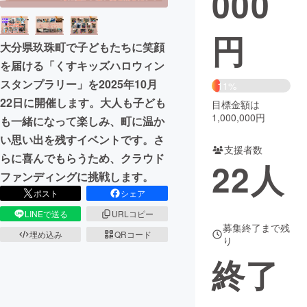
000
まちづくり・地域活性化
円
大分県玖珠町で子どもたちに笑顔
を届ける「くすキッズハロウィン
CAMPFIRE for Social Good
CAMPFIRE Creation
スタンプラリー」を2025年10月
11%
CAMPFIREふるさと納税
machi-ya
コミュニティ
22日に開催します。大人も子ども
目標金額は
1,000,000円
も一緒になって楽しみ、町に温か
い思い出を残すイベントです。さ
支援者数
らに喜んでもらうため、クラウド
22
人
ファンディングに挑戦します。
ポスト
シェア
LINEで送る
URLコピー
募集終了まで残
埋め込み
QRコード
り
終了