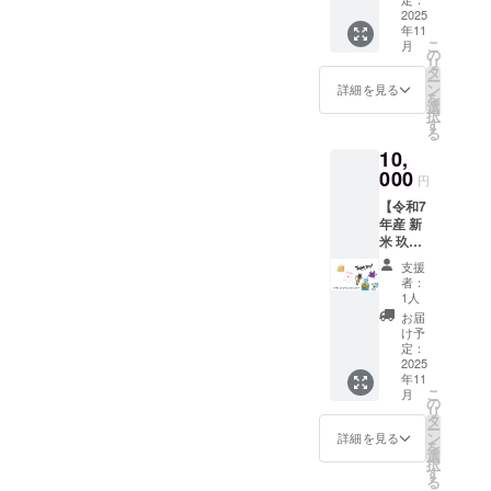
支えてくださった多くの
ベント
2025
年11
当日に
方々のおかげで、今年も無
こ
月
お化け
の
リ
事に開催できましたこと、
屋敷に
タ
ー
て使用
ン
詳細を見る
心より感謝申し上げます。
を
した実
選
択
行委員
す
子どもたちの笑顔と、「ま
る
会手作
10,
りのお
た来年も来たい！」という
札・お
000
円
声が、私たちにとって何よ
礼のポ
【令和7
スト
りの励みです。今後もこの
年産 新
カー
米 玖珠
ド・玖
ハロウィンイベントを通じ
盆地育
珠町
支援
ち 米3
で“くす
て、地域のつながりと、子
者：
合×2袋
まちお
1人
+お礼の
どもたちの思い出づくりの
やつ研
お届
ポスト
究所”が
け予
お手伝いができればと思っ
カー
作って
定：
ド】 豊
2025
いる
ております。ご参加いただ
年11
かな自
『タン
こ
月
然に囲
サンか
の
いたすべての皆さま、そし
リ
まれた
るんと
タ
ー
玖珠盆
てご協力くださった皆さ
う』の
ン
詳細を見る
を
地 で
ミニサ
選
択
ま、本当にありがとうござ
育っ
イズ1個
す
る
た、令
をお送