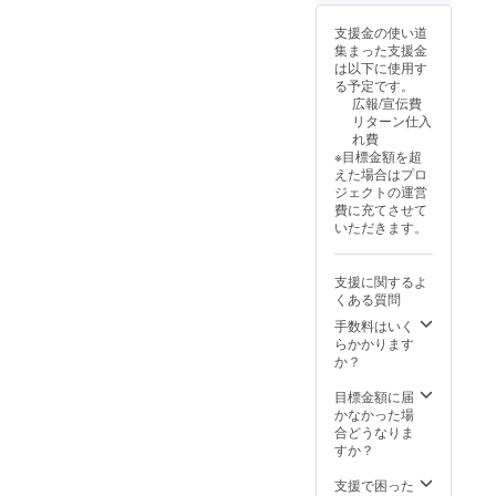
の味を
口食べ
地:大分
ご自宅
ればふ
県」
支援金の使い道
で」、
るさと
「原材
集まった支援金
どうぞ
の風景
料及び
は以下に使用す
お楽し
が広が
添加物
る予定です。
みくだ
るよう
等の食
広報/宣伝費
さい。
な味わ
品表示
リターン仕入
「原材
いで
はお届
れ費
料及び
す。 ご
け商品
※目標金額を超
添加物
自宅で
のラベ
えた場合はプロ
等の食
炊きた
ルに表
ジェクトの運営
品表示
てを味
記され
費に充てさせて
はお届
わえ
ます。
いただきます。
け商品
ば、ま
商品開
のラベ
るで玖
封前に
ルに表
珠に旅
は必ず
支援に関するよ
記され
したよ
お届け
くある質問
ま
うな気
のリ
す。」
持ち
ターン
手数料はいく
に。
に貼付
らかかります
「玖珠
された
か？
の味を
ラベル
ご自宅
や注意
目標金額に届
で」、
書きを
かなかった場
どうぞ
ご確認
合どうなりま
お楽し
くださ
すか？
みくだ
い。」
さい。
支援で困った