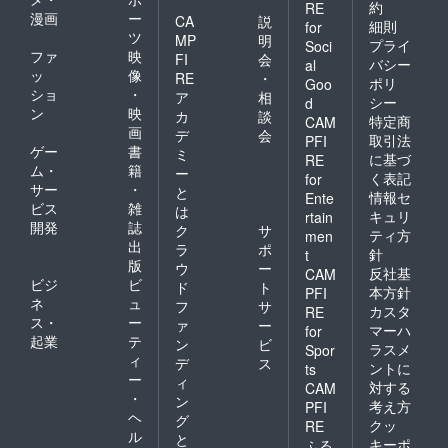
約
RE
漫画
ー
CA
説
細則
for
ツ
MP
明
プライ
Soci
ファ
映
FI
会
バシー
al
ッ
像
RE
・
ポリ
Goo
ショ
・
ア
相
シー
d
ン
映
カ
談
特定商
CAM
画
デ
会
取引法
PFI
ゲー
書
ミ
に基づ
RE
ム・
籍
ー
く表記
for
サー
・
と
情報セ
Ente
ビス
雑
は
キュリ
rtain
開発
誌
ク
サ
ティ方
men
出
ラ
ポ
針
t
版
ウ
ー
反社基
CAM
ビジ
ビ
ド
ト
本方針
PFI
ネ
ュ
フ
サ
カスタ
RE
ス・
ー
ァ
ー
マーハ
for
起業
テ
ン
ビ
ラスメ
Spor
ィ
デ
ス
ントに
ts
ー
ィ
対する
CAM
・
ン
考え方
PFI
ヘ
グ
クッ
RE
ル
と
キーポ
ふる