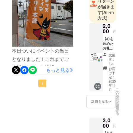
リターン
森駅通り商店街を元気いっ
に「この町
が届きま
ぱいに歩きながら、お店の
す
(All-in
で育ってよ
方式)
方から「はい、どうぞ！」
かった」と
2,0
感じてもら
とお菓子を受け取るたびに
00
えるような
円
笑顔を見せてくれました。
体験を届け
【心を
商店街の方々も、「今年も
込めた
たい。
お礼の
本日ついにイベントの当日
来てくれたね」「衣装すご
そして、地
メー
支援
ル】 実
域の大人や
となりました！これまでご
者：
いね！」と声をかけてくだ
行委員
4人
商店、学生
支援くださった皆様には感
会より
さり、まさに地域全体がハ
お届
もっと見る
たちが自然
ご支援
け予
謝の気持ちでいっぱいで
ロウィンを楽しむ温かな雰
への感
定：
に関わり合
謝を込
2025
す。準備期間中、なかなか
1
える“あたた
囲気に包まれていました。
年11
めた
こ
月
かい居場
メール
活動報告できずに申し訳ご
の
また、今年さらにパワー
リ
を送ら
タ
所”を残した
ー
ざいませんでした。町内外
せてい
アップした「お化け屋敷」
ン
詳細を見る
い。
を
ただき
選
から暖かな言葉をかけてい
択
では、地元の高校生やボラ
ます。
そんな思い
す
る
ただき、実行委員一同感激
を胸に、ひ
ンティアスタッフが力を合
3,0
とつひとつ
00
しております。本日の玖珠
わせて演出を担当。本格的
円
の準備を大
【心を