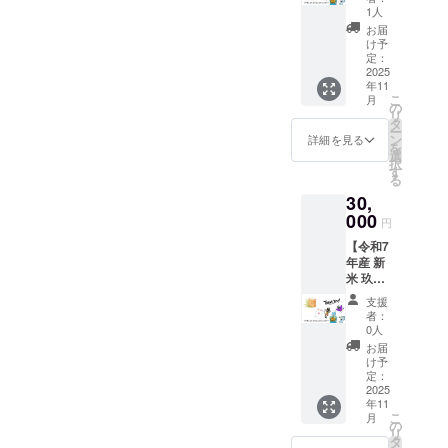
ド】 お
愛され
す。 ご
1人
限：製
礼のポ
る『お
自宅で
造日か
お届
スト
食事処
炊きた
け予
ら50日
カー
金太
定：
てを味
・原材
ド・玖
2025
郎』で
わえ
料：小
年11
珠町
使える
ば、ま
麦粉
こ
月
で“くす
お食事
の
るで玖
（国内
リ
まちお
券で
タ
珠に旅
製
ー
やつ研
す。 大
ン
したよ
詳細を見る
造）、
を
究所”が
分名物
選
うな気
砂糖、
択
作って
の とり
す
持ち
卵、
る
いる
天定食
に。
油、き
30,
『タン
や、や
「玖珠
な粉
サンか
000
さしい
の味を
（国内
円
るんと
味わい
ご自宅
製
【令和7
う』3袋
の 団子
で」、
造）、
年産 新
とお礼
汁 な
どうぞ
塩/重曹
米 玖珠
のポス
ど、郷
お楽し
・添加
盆地育
トカー
土の味
みくだ
物表
支援
ち ２
ドをお
を気軽
さい。
者：
示、ア
kg+お礼
送りい
に楽し
0人
「原材
レル
のポス
たしま
んでい
料及び
お届
ギー表
トカー
す。
ただけ
け予
添加物
示：一
ド】 豊
【食
定：
ます。
等の食
部に小
かな自
2025
品】 タ
地元の
品表示
麦・大
年11
然に囲
ンサン
方はも
はお届
豆・卵
こ
月
まれた
かるん
の
ちろ
け商品
を含む
リ
玖珠盆
とう：
タ
ん、イ
のラベ