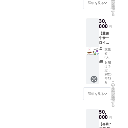
ー
地 で
粗塩が
ン
ベント
詳細を見る
ルに表
を
育っ
アクセ
選
で玖珠
記され
択
た、令
ントの
す
町を訪
ま
る
和7年産
かりん
れる方
す。」
30,
の新米
とうで
にもお
２kgと
000
す ・名
すす
円
お礼の
称：か
め！ ・
【豊後
ポスト
りんと
食事券
牛サー
カード
う ・重
は、玖
ロイン
をお届
量：約
珠町の
ステー
けしま
90g ・
『お食
支援
キ
す。 昼
保存方
事処金
者：
200g×2
夜の寒
法：直
0人
太郎』
枚＋お
暖差と
射日
でご利
お届
礼のポ
清らか
光、高
け予
用いた
スト
な水が
定：
温多湿
だけま
カー
2025
育むお
を避け
す。 ・
年12
ド】 大
米は、
常温で
現金へ
こ
月
分県が
つやや
の
保存 ・
の交換
リ
誇るブ
かで甘
タ
賞味期
はでき
ー
ランド
みがあ
ン
限：製
詳細を見る
ませ
を
牛「豊
り、一
選
造日か
ん。お
択
後牛」
口食べ
す
ら50日
つりは
る
とお礼
ればふ
・原材
でませ
50,
のポス
るさと
料：小
ん。 ・
トカー
000
の風景
麦粉
有効期
円
ドを送
が広が
（国内
間：
【令和7
付いた
るよう
製
2026年