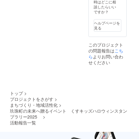
「原材
時はどこに相
料及び
談したらいい
添加物
ですか？
等の食
品表示
ヘルプページを
はお届
見る
け商品
のラベ
ルに表
このプロジェクト
記され
の問題報告は
ま
こち
す。」
ら
よりお問い合わ
せください
トップ
>
プロジェクトをさがす
>
まちづくり・地域活性化
>
玖珠町の未来へ贈るイベント くすキッズハロウィンスタン
プラリー2025
>
活動報告一覧