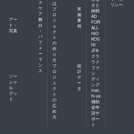
ス
は
リシー
さと
ケ
プ
実
納税
ア
ロ
施
AD
アー
舞
ジ
事
FOR
ト・
台
ェ
例
ALL
写真
・
ク
HIO
パ
ト
KOS
フ
の
HI
ォ
作
JFA
ー
り
クラ
マ
方
ウド
ン
プ
統
ファ
ス
ロ
計
ン
ソー
ジ
デ
ディ
シャ
ェ
ー
ング
ル
ク
タ
mac
グッ
ト
hi-ya
ド
の
補助
広
金申
め
請サ
方
ポー
ト