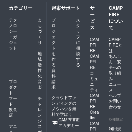
カテゴリー
起案サポート
サ
CAMP
ー
FIRE
テク
ま
プ
ス
ビ
につい
ノロ
ち
ロ
タ
ス
て
ジー
づ
ジ
ッ
・ガ
く
ェ
フ
CAM
CAMP
ジェ
り
ク
に
PFI
FIREと
ット
・
ト
相
RE
は
地
を
談
CAM
あんし
域
作
す
PFI
ん・安
活
る
る
RE
全への
性
資
コ
取り組
化
料
ミュ
み
プロ
音
請
ニ
ニュー
ダク
楽
求
ティ
ス
ト
CAM
ヘルプ
クラウドファ
フー
チ
PFI
お問い
ンディングの
ド・
ャ
RE
合わせ
ノウハウを無
飲食
レ
Crea
料で学ぼう
店
ン
tion
各種規定
CAMPFIRE
ジ
CAM
アカデミー
アニ
ス
利用規
PFI
メ・
ポ