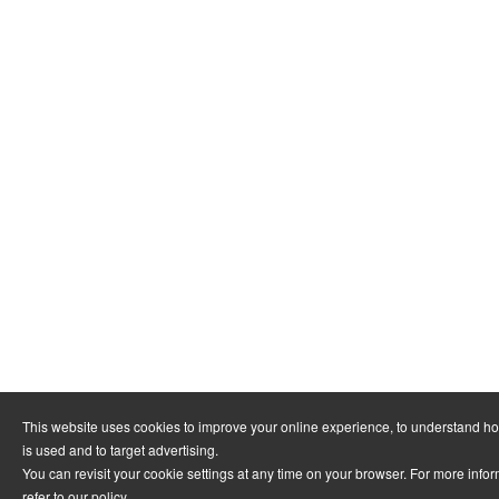
This website uses cookies to improve your online experience, to understand h
is used and to target advertising.
You can revisit your cookie settings at any time on your browser. For more info
refer to
our policy
.