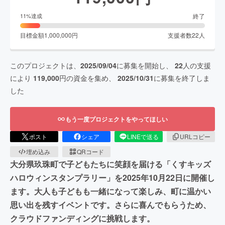
終了
11
%達成
目標金額
1,000,000
円
支援者数
22
人
このプロジェクトは、
2025/09/04
に募集を開始し、
22
人の支援
により
119,000
円の資金を集め、
2025/10/31
に募集を終了しま
した
もう一度プロジェクトをやってほしい
ポスト
シェア
LINEで送る
URLコピー
埋め込み
QRコード
大分県玖珠町で子どもたちに笑顔を届ける「くすキッズ
ハロウィンスタンプラリー」を2025年10月22日に開催し
ます。大人も子どもも一緒になって楽しみ、町に温かい
思い出を残すイベントです。さらに喜んでもらうため、
クラウドファンディングに挑戦します。