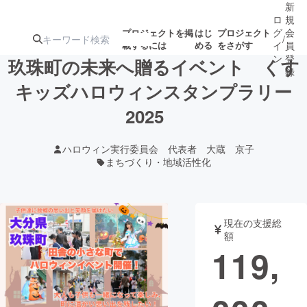
新
ロ
規
グ
会
プロジェクトを掲
はじ
プロジェクト
/
載するには
める
をさがす
イ
員
ン
登
玖珠町の未来へ贈るイベント くす
録
キッズハロウィンスタンプラリー
2025
人気のプロ
注目のリ
注目の新着プロ
募集終了が近いプ
もうすぐ公開
ジェクト
ターン
ジェクト
ロジェクト
されます
ハロウィン実行委員会 代表者 大蔵 京子
まちづくり・地域活性化
アート・写真
音楽
テクノロジー・ガジェット
ゲーム・サ
現在の支援総
額
119,
映像・映画
書籍・雑誌
ビジネス・起業
チャレンジ