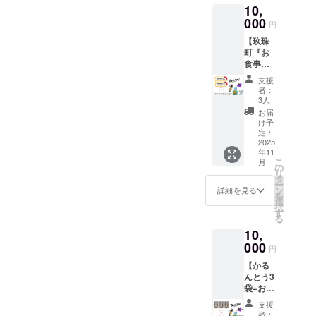
いました！ 来年もまた、春
10,
和7年産
りいた
の新米3
000
しま
日町と森駅通りでお会いし
円
合×2袋
す。
【玖珠
とお礼
ましょう！
【食
町『お
のポス
品】 タ
食事
トカー
ンサン
処 金
ドをお
かるん
支援
太郎』
届けし
とう：
者：
食事券
ます。
粗塩が
3人
2,000円
昼夜の
アクセ
お届
分＋お
寒暖差
ントの
け予
礼のポ
と清ら
定：
かりん
スト
2025
かな水
とうで
年11
カー
が育む
す ・名
こ
月
ド】 お
お米
の
称：か
リ
食事券
は、つ
タ
りんと
ー
2,000円
ややか
ン
う ・重
詳細を見る
を
分
で甘み
選
量：約
択
（1,000
があ
す
30g ・
る
円×2
り、一
保存方
10,
枚）と
口食べ
法：直
お礼の
000
ればふ
射日
円
ポスト
るさと
光、高
【かる
カード
の風景
温多湿
んとう3
を送付
が広が
を避け
袋+お礼
いたし
るよう
常温で
のポス
ます。
な味わ
保存 ・
支援
トカー
地元で
いで
賞味期
者：