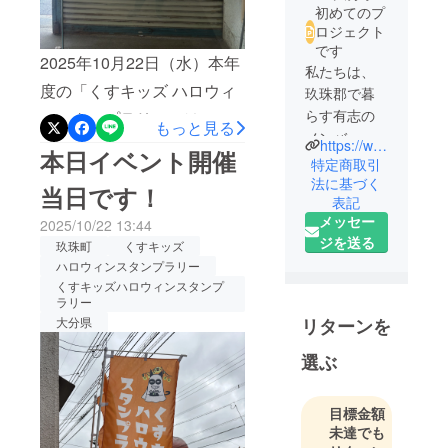
初めてのプ
ロジェクト
です
2025年10月22日（水）本年
私たちは、
度の「くすキッズ ハロウィ
玖珠郡で暮
らす有志の
ンスタンプラリー」は、無
もっと見る
メンバーに
https://www.instagram.com/kusu_halloween/
事終了いたしました！朝か
本日イベント開催
よって結成
特定商取引
ら少し雨が心配され、一部
された実行
法に基づく
当日です！
の催しは内容を変更しての
表記
委員会で
メッセー
2025/10/22 13:44
す。
開催となりましたが、それ
ジを送る
玖珠町
くすキッズ
2017年に町
でもたくさんのご家族連れ
ハロウィンスタンプラリー
の小さな雑
や子どもたちが商店街に足
くすキッズハロウィンスタンプ
貨店から始
ラリー
を運んでくださり、昨年度
まったイベ
リターンを
大分県
ントを、コ
を上回る参加者で、とても
ロナ禍を経
選ぶ
にぎやかな一日となりまし
て2023年に
た。子どもたちは思い思い
再スタート
目標金額
しました。
の仮装で、春日町商店街と
未達でも
子どもたち