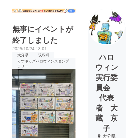
無事にイベントが
終了しました
2025/10/24 13:01
ハロ
大分県
玖珠町
くすキッズハロウィンスタンプ
ウィン
ラリー
実行委
員会
代表
者 大
蔵 京
子
大分県