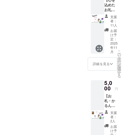
町は雨。。。ですがイベン
な照明や音響で、思わず大
切に進めて
込めた
トは決行します！！！たく
お礼の
人も悲鳴を上げるほどの出
います。
ポスト
規模は小さ
支援
さんの子供達が訪れてくだ
来栄えに！怖がりながらも
カード
者：
くても、子
送付】
11人
さるよう、あとわずかな時
最後まで挑戦した子どもた
実行委
どもたちの
お届
員会が
間ですが一生懸命準備して
け予
ちの姿がとても印象的でし
笑顔を中心
制作し
定：
参ります。また、報告いた
に、地域の
たお礼
2025
た。そのほかにも、フォト
年11
のポス
皆さんと力
します！
こ
月
スポットやカボチャの重さ
トカー
の
を合わせな
リ
ドを送
タ
あてクイズなど、どの場所
ー
付させ
がら歩んで
ン
詳細を見る
を
ていた
選
にも笑顔があふれ、スタン
いきます。
択
だきま
す
る
す。
プを集めるたびに「あとも
5,0
う1つ！」と一生懸命に歩く
00
円
姿に、スタッフ一同元気を
【お
札・か
もらいました。地域の皆
るんと
うミニ1
様、商店街の店舗の皆様、
支援
個・お
者：
ボランティアスタッフの
礼のポ
2人
スト
お届
方々、そして準備や運営を
カー
け予
ド】 イ
定：