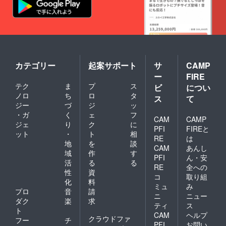
カテゴリー
起案サポート
サ
CAMP
ー
FIRE
テク
ま
プ
ス
ビ
につい
ノロ
ち
ロ
タ
ス
て
ジー
づ
ジ
ッ
・ガ
く
ェ
フ
CAM
CAMP
ジェ
り
ク
に
PFI
FIREと
ット
・
ト
相
RE
は
地
を
談
CAM
あんし
域
作
す
PFI
ん・安
活
る
る
RE
全への
性
資
コ
取り組
化
料
ミュ
み
プロ
音
請
ニ
ニュー
ダク
楽
求
ティ
ス
ト
CAM
ヘルプ
クラウドファ
フー
チ
PFI
お問い