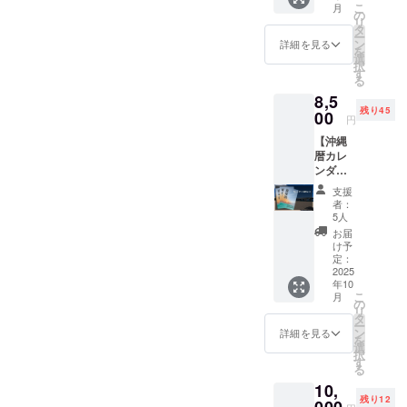
2026年
内容は
こ
月
家族へ
の
12月31
同じと
トを頂いたのでそのまま掲
リ
のプレ
タ
日まで
なりま
ー
ゼント
ン
・掲載
詳細を見る
載いたしますI hope you can
す。
を
にもお
選
方法：
択
すすめ
succeed. If you need
す
文字の
る
み ・そ
support, please remember to
8,5
の他：
残り45
00
備考欄
円
tell me.I am a person who
に掲載
【沖縄
を希望
likes to do charity. ありが
暦カレ
される
ンダー
とうございます感謝の気持
お名前/
3つ】
ニック
支援
ちで一杯です 支援していた
・カレ
ネーム
者：
ンダー3
5人
をご記
だいた皆様ありがとうござ
部セッ
入くだ
お届
ト ・複
け予
さい。
いました
数購入
定：
応援コ
でお得
2025
メント
年10
に！沖
等もご
こ
月
縄が好
の
記載い
リ
きな方
タ
ただけ
ー
や離れ
ン
詳細を見る
れば、
を
て暮ら
選
活動レ
択
すご家
す
ポート
る
族への
にその
10,
贈り物
まま掲
残り12
にどう
000