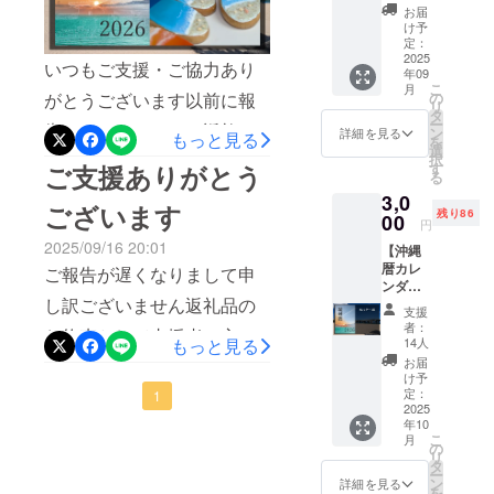
せて頂きますのでご安心く
こちら
お届
こと感謝いたします僕自身
は支援
け予
ださいお手元にカレンダー
金のみ
定：
が覚悟を決め熱意をもって
となり
2025
が届くことが遅れることに
いつもご支援・ご協力あり
年09
ます 活
語り商品のよさを説明した
こ
月
なり申し訳ございません北
動レ
の
がとうございます以前に報
リ
からこそ共感して頂いたと
ポート
タ
ー
野たかゆき
告されて頂いていた返礼品
及び私
ン
詳細を見る
もっと見る
を
信じていますご支援いただ
のブロ
選
択
の審査が無事通りました(株)
グに、
す
ご支援ありがとう
いた方協力やアドバイスし
る
ご支援
松田FRP工業様の提供でレ
3,0
いただ
ていただいた方応援してい
ございます
残り86
いたあ
00
ジンのキーホルダーが返礼
円
ただいた方1ヶ月間という短
なたの
2025/09/16 20:01
【沖縄
品として追加されました沖
お名前
い間でしたが本当にありが
暦カレ
を記載
ご報告が遅くなりまして申
縄の海をイメージしたとて
ンダー
させて
とうございました返礼品に
し訳ございません返礼品の
1つ】
いただ
支援
も綺麗なキーホルダーです
・2026
きます
ついては10月下旬以降の発
者：
お約束として支援者の方々
年1月～
・活動
14人
もっと見る
ひとつひとつ手描きで沖縄
12月ま
送を予定しています沖縄暦
レポー
お届
へのお名前を公開させてい
でのカ
の海の青さを表現し砂浜に
ト掲載
け予
カレンダーは最高の仕上が
レン
期間：
定：
ただきますご支援感謝いた
1
は「はいむるぶし（星の
ダー ・
2025
販売開
りになっていますので到着
年10
します2025/09/02神里亮人
サイ
始から
砂）」がちりばめられてい
こ
月
ズ：
随時 ・
の
まで楽しみにお待ちくださ
リ
様 ありがとうございます
A2（縦
ブログ
タ
て綺麗な砂浜のイメージで
ー
420mm
い今後もチャレンジし続け
掲載期
ン
詳細を見る
luana okinawaの平良様 あ
を