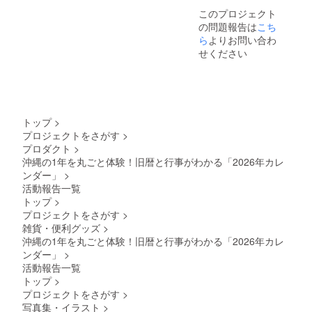
ださ
【リ
このプロジェクト
い。
ターン
の問題報告は
こち
につい
て】
ら
よりお問い合わ
1,000
せください
円、
3,000
円、
10,000
円いず
れの金
トップ
>
額もリ
プロジェクトをさがす
>
ターン
プロダクト
>
内容は
沖縄の1年を丸ごと体験！旧暦と行事がわかる「2026年カレ
同じと
なりま
ンダー」
>
す
活動報告一覧
トップ
>
プロジェクトをさがす
>
雑貨・便利グッズ
>
沖縄の1年を丸ごと体験！旧暦と行事がわかる「2026年カレ
ンダー」
>
活動報告一覧
トップ
>
プロジェクトをさがす
>
写真集・イラスト
>