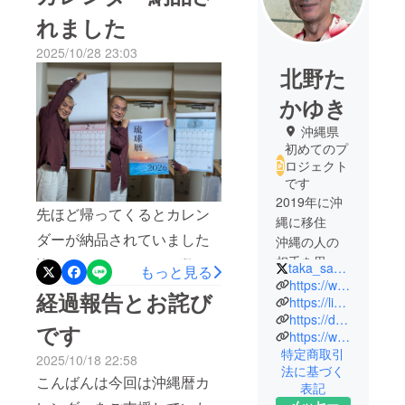
れました
2025/10/28 23:03
北野た
かゆき
沖縄県
初めてのプ
ロジェクト
です
2019年に沖
先ほど帰ってくるとカレン
縄に移住
ダーが納品されていました
沖縄の人の
相手を思い
皆さんのアドバイスの数々
taka_sand169
もっと見る
やる気持ち
https://www.instagram.com/takayukik86/
を詰め込んだ逸品です全て
経過報告とお詫び
に感動して
https://lin.ee/VhAxevt
をお見せしたいんですがお
https://dejioki.net/
沖縄の風習
です
https://www.facebook.com/takayuki.kitano.357
手元に届いてからじっくり
や食文化な
特定商取引
2025/10/18 22:58
どをブログ
とご覧ください明日から発
法に基づく
で発信して
こんばんは今回は沖縄暦カ
表記
送を開始いたしますので到
います
メッセー