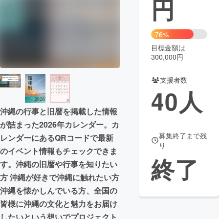
円
まちづくり・地域活性化
76%
目標金額は
CAMPFIRE for Social Good
CAMPFIRE Creation
300,000円
CAMPFIREふるさと納税
machi-ya
コミュニティ
支援者数
40
人
沖縄の行事と旧暦を掲載した情報
が詰まった2026年カレンダー。カ
募集終了まで残
レンダーにあるQRコードで最新
り
のイベント情報もチェックできま
終了
す。沖縄の旧暦や行事を知りたい
方 沖縄が好きで沖縄に触れたい方
沖縄を懐かしんでいる方、全国の
皆様に沖縄の文化と魅力をお届け
したいという想いでプロジェクト