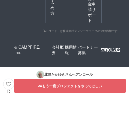
広
金申
め
請サ
方
ポー
ト
「QRコード」は株式会社デンソーウェーブの登録商標です。
© CAMPFIRE,
会社概
採用情
パートナー
Inc.
要
報
募集
北野たかゆき
さんへアンコール
もう一度プロジェクトをやってほしい
10