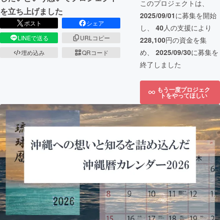
このプロジェクトは、
を立ち上げました
2025/09/01
に募集を開始
ポスト
シェア
し、
40
人の支援により
LINEで送る
URLコピー
228,100
円の資金を集
め、
2025/09/30
に募集を
埋め込み
QRコード
終了しました
もう一度プロジェク
トをやってほしい