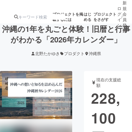
新
ロ
規
グ
会
プロジェクトを掲
はじ
プロジェクト
/
載するには
める
をさがす
イ
員
ン
登
沖縄の1年を丸ごと体験！旧暦と行事
録
がわかる「2026年カレンダー」
人気のプロ
注目のリ
注目の新着プロ
募集終了が近いプ
もうすぐ公開
北野たかゆき
プロダクト
沖縄県
ジェクト
ターン
ジェクト
ロジェクト
されます
アート・写真
音楽
現在の支援総
額
228,
テクノロジー・ガジェット
ゲーム・サ
100
映像・映画
書籍・雑誌
ビジネス・起業
チャレンジ