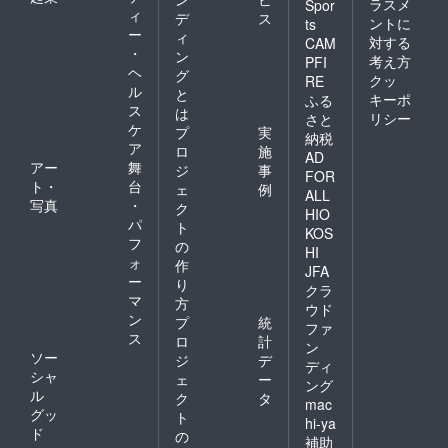
ラスメ
Spor
ィ
デ
ス
ントに
ts
ー
ィ
対する
CAM
・
ン
考え方
PFI
ヘ
グ
クッ
RE
ル
と
キーポ
ふる
ス
は
リシー
さと
ケ
プ
実
納税
ア
ロ
施
AD
アー
舞
ジ
事
FOR
ト・
台
ェ
例
ALL
写真
・
ク
HIO
パ
ト
KOS
フ
の
HI
ォ
作
JFA
ー
り
クラ
マ
方
ウド
ン
プ
統
ファ
ス
ロ
計
ン
ソー
ジ
デ
ディ
シャ
ェ
ー
ング
ル
ク
タ
mac
グッ
ト
hi-ya
ド
の
補助