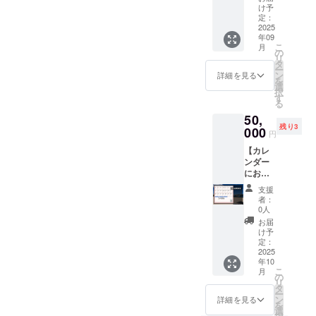
は支援
の為正
け予
金のみ
解に一
定：
となり
2025
つしか
年09
ます カ
ないデ
こ
月
レン
ザイン
の
リ
ダーを
となり
タ
ー
お望み
ます
ン
詳細を見る
を
の方は
選
択
【沖縄
す
る
暦カレ
50,
ンダー
残り3
～～】
000
円
と記載
【カレ
された
ンダー
ものを
にお名
選択し
前掲
てくだ
支援
載】 カ
さい 活
者：
レン
動レ
0人
ダー1部
ポート
お届
毎月の
及び私
け予
空白部
のブロ
定：
分に企
2025
グに、
年10
業名や
ご支援
こ
月
お名前
いただ
の
リ
を掲載
いたあ
タ
ー
させて
なたの
ン
詳細を見る
を
いただ
お名前
選