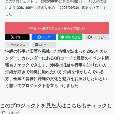
このプロジェクトは、
2025/09/01
に募集を開始し、
40
人の支援
により
228,100
円の資金を集め、
2025/09/30
に募集を終了しま
した
もう一度プロジェクトをやってほしい
ポスト
シェア
LINEで送る
URLコピー
埋め込み
QRコード
沖縄の行事と旧暦を掲載した情報が詰まった2026年カレ
ンダー。カレンダーにあるQRコードで最新のイベント情
報もチェックできます。沖縄の旧暦や行事を知りたい方
沖縄が好きで沖縄に触れたい方 沖縄を懐かしんでいる
方、全国の皆様に沖縄の文化と魅力をお届けしたいとい
う想いでプロジェクトを立ち上げました
このプロジェクトを見た人はこちらもチェックし
ています