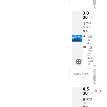
×横
作られていますカレンダー
間：
選
択
ますので応援よろしくお願
594mm
2025年
す
りがとうございます
る
と共に沖縄を感じる事がで
、新聞
11月1日
いします北野たかゆき
3,0
2025/09/03みずほ様 あり
紙を広
より
きるアイテムとなっていま
げたよ
00
2026年
円
がとうございます
り少し
12月31
すぜひ手にしてみてくださ
【スペ
大き
日まで
2025/09/04luana okinawaの
シャル
め） ・
い
・掲載
サンク
家族の
方法：
平良様 ありがとうござい
ス記載
予定や
文字の
支援
権】 ご
ます2025/09/16島袋 茜様
メモ書
み ・そ
者：
注意：
きがで
の他：
4人
ありがとうございます沖縄
こちら
きてそ
備考欄
お届
は支援
の月の
に掲載
け予
の文化を大切にしたいとい
金のみ
予定を
定：
を希望
となり
2025
見やす
される
う気持ちが、県民としてす
年09
ます カ
く管理
お名前/
こ
月
レン
ごく嬉しかったです！応援
できま
の
ニック
リ
ダーを
す ・旧
タ
ネーム
ー
しています！ ありがとう
お望み
暦や沖
ン
をご記
詳細を見る
を
の方は
縄の行
選
入くだ
ございます2025/09/29きき
択
【沖縄
事を掲
す
さい。
る
暦カレ
載、QR
応援コ
様 ありがとうございます
4,5
ンダー
コード
メント
残り9
ひと
00
2025/09/30森野夏美（もり
でイベ
等もご
円
つ】を
ント情
記載い
なつ）様 ありがとうござ
株)松田
選択し
報も
ただけ
FRP工
てくだ
チェッ
れば、
いますひより♡涙活×性教育
業さん