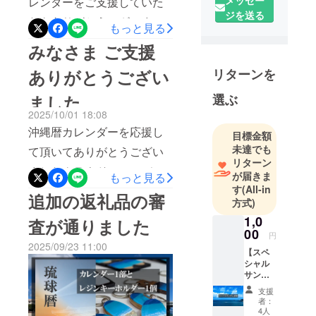
レンダーをご支援していた
着までしばらくお待ちくだ
沖縄のため
ジを送る
だきありがとうございまし
もっと見る
さい
になにか貢
たお詫びのご報告となりま
献できない
みなさま ご支援
かと思い今
すカレンダーの印刷会社か
リターンを
ありがとうござい
回は全国の
ら納期が遅れると連絡があ
皆様に沖縄
選ぶ
ました
りました遅れる理由は私自
の文化と魅
2025/10/01 18:08
身の作成したデータにミス
力をお届け
沖縄暦カレンダーを応援し
目標金額
したいとい
があり修正したためですご
未達でも
て頂いてありがとうござい
う想いで、
迷惑をおかけいたします今
リターン
沖縄暦カレ
ましたクラウドファンディ
が届きま
もっと見る
月中には納品できるという
ンダーのプ
す
(All-in
ングは目標金額には届かな
追加の返礼品の審
ロジェクト
事ですが発送は11月になる
方式)
かったものの今回の挑戦で
を立ち上げ
方もいらっしゃると思いま
1,0
査が通りました
ました
人の温かさを感じることが
00
円
すもし遅れるのがご不満で
2025/09/23 11:00
出来ました7月26日にカレン
【スペ
あればお手数ですがご連絡
シャル
ダーを作成すると宣言し2か
サンク
した頂きたいと思います誠
ス記載
月間で多くの方と知り合い
支援
意をもって返金の対応をさ
権】 ご
者：
応援やしていただきました
注意：
4人