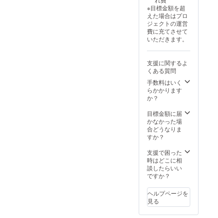
ます 注
される
※目標金額を超
意事
お名前/
えた場合はプロ
項： 支
ニック
ジェクトの運営
援時、
ネーム
費に充てさせて
必ず備
をご記
いただきます。
考欄に
入くだ
掲載を
さい。
希望さ
応援コ
支援に関するよ
れるお
メント
くある質問
名前を
等もご
ご記入
記載い
手数料はいく
くださ
ただけ
らかかります
い ロゴ
れば、
か？
やバ
活動レ
ナーな
ポート
目標金額に届
どの画
にその
かなかった場
像の受
まま掲
合どうなりま
け渡し
載させ
すか？
につい
ていた
ては、
だきま
支援で困った
プロ
す。
時はどこに相
ジェク
（機種
談したらいい
ト終了
依存文
ですか？
後にお
字・公
送りす
序良俗
ヘルプページを
るメー
に反す
見る
ルをご
るもの
確認く
以外）