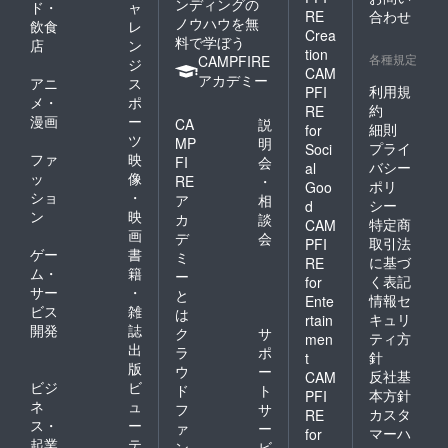
ンディングの
ド・
ャ
RE
合わせ
ノウハウを無
飲食
レ
Crea
料で学ぼう
店
ン
tion
各種規定
CAMPFIRE
ジ
CAM
アカデミー
アニ
ス
利用規
PFI
メ・
ポ
約
RE
漫画
ー
CA
説
細則
for
ツ
MP
明
プライ
Soci
ファ
映
FI
会
バシー
al
ッ
像
RE
・
ポリ
Goo
ショ
・
ア
相
シー
d
ン
映
カ
談
特定商
CAM
画
デ
会
取引法
PFI
ゲー
書
ミ
に基づ
RE
ム・
籍
ー
く表記
for
サー
・
と
情報セ
Ente
ビス
雑
は
キュリ
rtain
開発
誌
ク
サ
ティ方
men
出
ラ
ポ
針
t
版
ウ
ー
反社基
CAM
ビジ
ビ
ド
ト
本方針
PFI
ネ
ュ
フ
サ
カスタ
RE
ス・
ー
ァ
ー
マーハ
for
起業
テ
ン
ビ