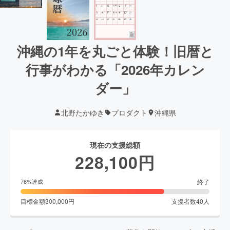
沖縄の1年を丸ごと体験！旧暦と
行事がわかる「2026年カレン
ダー」
北野たかゆき
プロダクト
沖縄県
現在の支援総額
228,100
円
終了
76
%達成
目標金額
300,000
円
支援者数
40
人