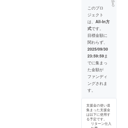
択
きます
を記載
す
る
文字数
させて
このプロ
は全角
いただ
ジェクト
で8文字
きます
までで
・活動
は、
All-In方
お願い
レポー
式
です。
いたし
ト掲載
ます ロ
期間：
目標金額に
ゴ等の
販売開
関わらず、
画像を
始から
掲載さ
随時 ・
2025/09/30
れたい
ブログ
23:59:59
ま
場合は
掲載期
幅4：高
間：
でに集まっ
さ1の比
2025年
た金額が
率でお
11月1日
願いた
より
ファンディ
します
2026年
ングされま
画像の
12月31
最大サ
日まで
す。
イズは
・掲載
1000×2
方法：
50ピク
文字の
支援金の使い道
セルで
み ・そ
集まった支援金
適切な
の他：
は以下に使用す
サイズ
備考欄
る予定です。
で掲載
に掲載
リターン仕入
いたし
を希望
れ費