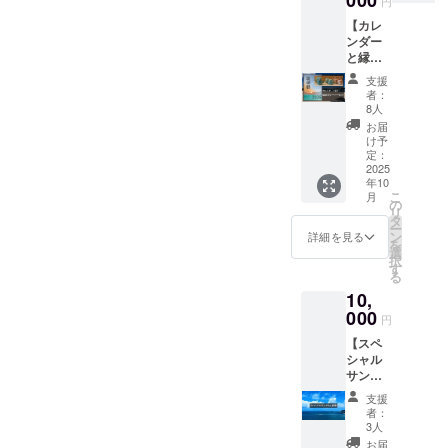
載させ
円
ぞ
ていた
【カレ
だきま
ンダー
す。
と縁結
（機種
びシー
依存文
支援
サー
者：
字・公
セッ
8人
序良俗
ト】 陶
お届
に反す
芸家の
け予
るもの
マル
定：
以外）
ティン
2025
【リ
年10
さんが
ターン
こ
月
作成さ
の
につい
リ
れた丸
タ
て】
ー
い形の
ン
詳細を見る
1,000
を
「縁結
選
円、
択
びシー
す
3,000
る
サー」
円、
10,
と 沖縄
10,000
暦カレ
000
円
円いず
ンダー
れの金
【スペ
との
額もリ
シャル
セット
ターン
サンク
です 縁
内容は
ス記載
結び
支援
同じと
権】 ご
シー
者：
なりま
注意：
サーは
3人
す。
こちら
手作り
お届