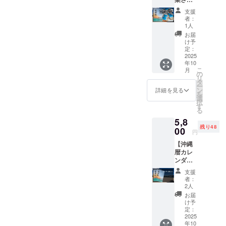
さい 活
ク可能
活動レ
の協力
動レ
ポート
ナビゲーター様 ありがと
支援
を得て
ポート
にその
者：
実現し
及び私
うございます無名の支援者
1人
まま掲
ました
のブロ
載させ
お届
様 ありがとうございます
コラボ
グに、
け予
ていた
作品で
ご支援
定：
だきま
微力ながら、応援させてく
す ひと
2025
いただ
す。
年10
つひと
いたあ
（機種
ださい！新垣貴子様 あり
こ
月
つ手書
なたの
の
依存文
リ
きで描
お名前
タ
がとうございます遅くなり
字・公
ー
かれた
を記載
ン
詳細を見る
序良俗
を
すみません。ギリギリ間に
沖縄の
させて
選
に反す
択
海と波
いただ
す
るもの
る
合いました！少しですが応
をレジ
きます
以外）
5,8
ン世界
・活動
【リ
援させて頂きます。無名の
残り48
に閉じ
00
レポー
ターン
円
込めま
ト掲載
支援者様 ありがとうござ
につい
【沖縄
した カ
期間：
て】
暦カレ
いますギリギリになりまし
レン
販売開
1,000
ンダー
ダーと
始から
円、
た！がもちろんですが応援
2つ】
キーホ
随時 ・
3,000
支援
・カレ
ルダー
ブログ
者：
円、
させて頂きます海外の方が
ンダー2
のセッ
掲載期
2人
10,000
部セッ
トです
間：
PayPalで支援していただき
お届
円いず
ト ・ご
2025年
け予
れの金
自宅用
ましたので僕が代理で支援
定：
11月1日
額もリ
とご友
2025
より
ターン
させていただく形でコメン
年10
人やご